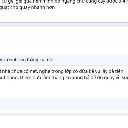
 bị cứ gei gei quá nên mình bỏ ngang chứ cũng cày được 3-4
i quạt cho quay nhanh hơn
áy và sinh cho thằng ku mà
i nhà chưa có nét, nghe trong lớp có đứa kể vụ lấy bà tiên 
t hẫng, thêm nữa làm thằng ku xong bả để đó quay về suối t