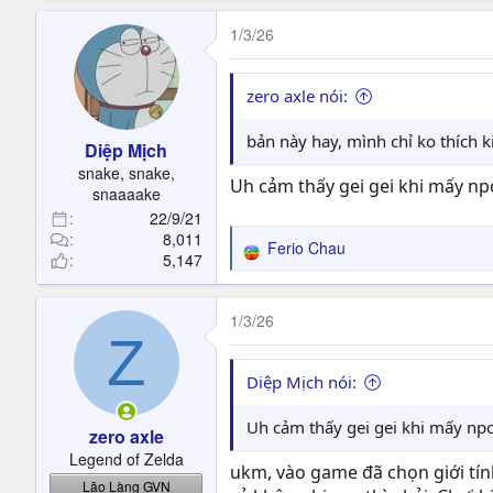
a
c
1/3/26
t
i
o
zero axle nói:
n
s
bản này hay, mình chỉ ko thích k
Diệp Mịch
:
snake, snake,
Uh cảm thấy gei gei khi mấy np
snaaaake
22/9/21
8,011
Ferio Chau
R
5,147
e
a
c
1/3/26
Z
t
i
o
Diệp Mịch nói:
n
s
Uh cảm thấy gei gei khi mấy np
zero axle
:
Legend of Zelda
ukm, vào game đã chọn giới tín
Lão Làng GVN