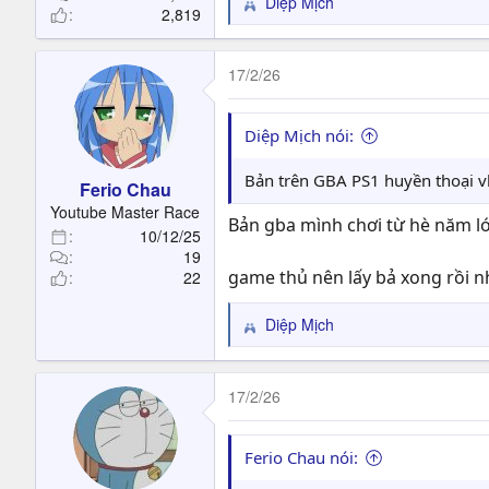
Diệp Mịch
R
2,819
e
a
c
17/2/26
t
i
o
Diệp Mịch nói:
n
s
Bản trên GBA PS1 huyền thoại v
Ferio Chau
:
Youtube Master Race
Bản gba mình chơi từ hè năm lớp
10/12/25
19
game thủ nên lấy bả xong rồi n
22
Diệp Mịch
R
e
a
c
17/2/26
t
i
o
Ferio Chau nói:
n