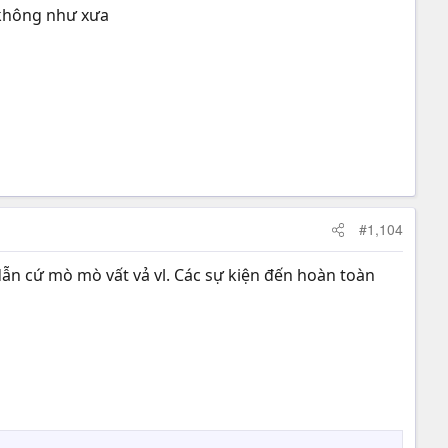
 không như xưa
#1,104
 dẫn cứ mò mò vất vả vl. Các sự kiện đến hoàn toàn