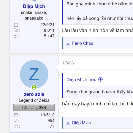
s
Bản gba mình chơi từ hè năm lớp
Diệp Mịch
:
snake, snake,
snaaaake
nên lấy bả xong rồi như hồi chư
22/9/21
8,011
Lâu lâu vẫn hiện hồn về làm nh
5,147
Ferio Chau
R
e
a
c
1/3/26
Z
t
i
o
Diệp Mịch nói:
n
s
Đang chơi grand baazar thấy kh
zero axle
:
Legend of Zelda
bản này hay, mình chỉ ko thích 
Lão Làng GVN
10/5/12
954
Diệp Mịch
R
77
e