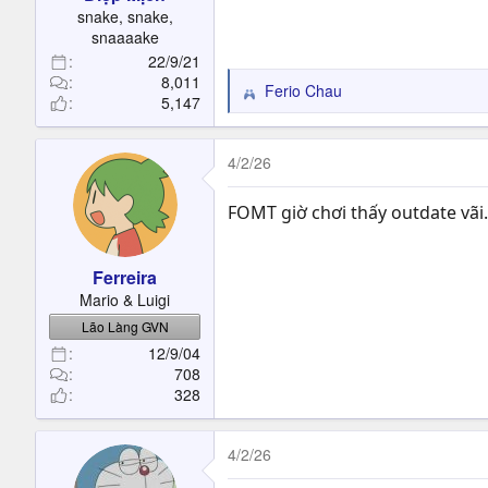
t
snake, snake,
e
snaaaake
r
22/9/21
8,011
Ferio Chau
R
5,147
e
a
c
4/2/26
t
i
FOMT giờ chơi thấy outdate vãi.
o
n
s
Ferreira
:
Mario & Luigi
Lão Làng GVN
12/9/04
708
328
4/2/26