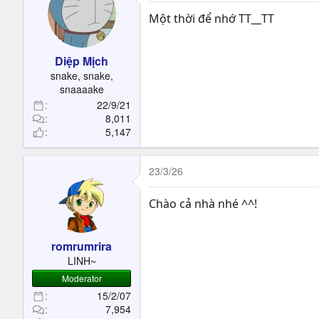
i
Một thời để nhớ TT__TT
o
n
s
Diệp Mịch
:
snake, snake,
snaaaake
22/9/21
8,011
5,147
23/3/26
Chào cả nhà nhé ^^!
romrumrira
LINH~
Moderator
15/2/07
7,954