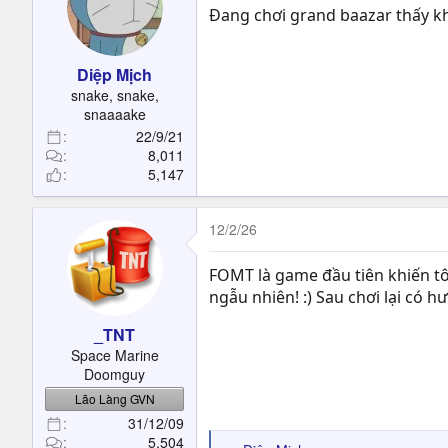
Đang chơi grand baazar thấy k
Diệp Mịch
snake, snake,
snaaaake
22/9/21
8,011
5,147
12/2/26
FOMT là game đầu tiên khiến tôi
ngẫu nhiên! :) Sau chơi lại có 
_TNT
Space Marine
Doomguy
Lão Làng GVN
31/12/09
5,504