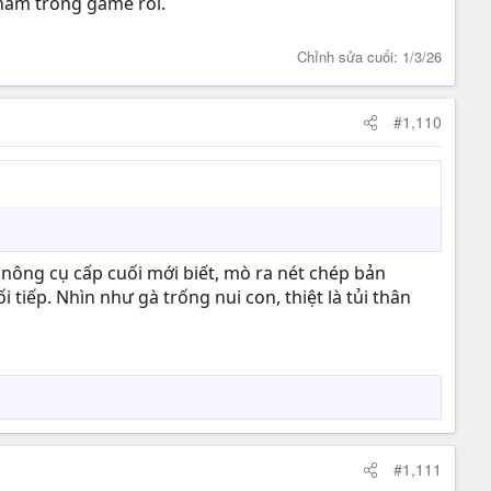
 năm trong game rồi.
Chỉnh sửa cuối:
1/3/26
#1,110
+ nông cụ cấp cuối mới biết, mò ra nét chép bản
iếp. Nhìn như gà trống nui con, thiệt là tủi thân
#1,111