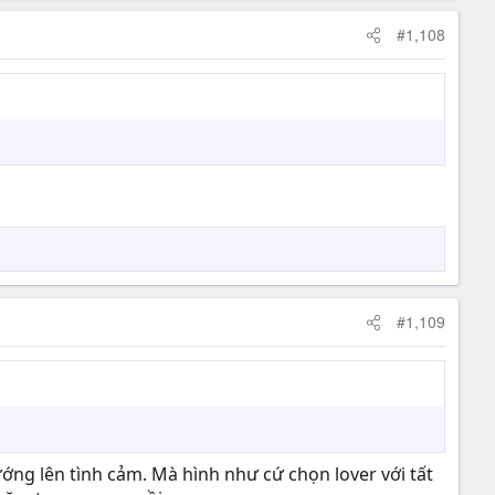
#1,108
#1,109
ng lên tình cảm. Mà hình như cứ chọn lover với tất