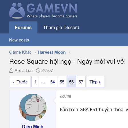
Forums
Tham gia Discord
New posts
Game Khác
Harvest Moon
Rose Square hội ngộ - Ngày mới vui vẻ!
T
N
Alicia Luu
2/7/07
h
g
Trước
1
…
54
55
56
57
Tiếp
r
à
e
y
a
g
4/2/26
d
ử
s
i
Bản trên GBA PS1 huyền thoại v
t
a
r
Diệp Mịch