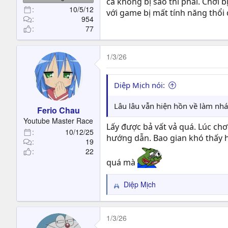
cả không bị sao thì phải. Chơi
10/5/12
với game bị mất tính năng thổ
954
77
1/3/26
Diệp Mịch nói:
Lâu lâu vẫn hiện hồn về làm nh
Ferio Chau
Youtube Master Race
Lấy được bả vất vả quá. Lúc chơ
10/12/25
hướng dẫn. Bao gian khó thấy hụ
19
22
quá mà
Diệp Mịch
R
e
a
c
1/3/26
t