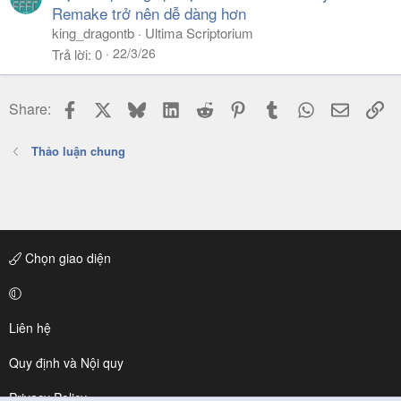
Remake trở nên dễ dàng hơn
king_dragontb
Ultima Scriptorium
22/3/26
Trả lời
0
Facebook
X
Bluesky
LinkedIn
Reddit
Pinterest
Tumblr
WhatsApp
Email
Li
Share:
Thảo luận chung
Chọn giao diện
Liên hệ
Quy định và Nội quy
Privacy Policy