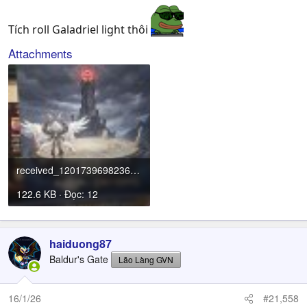
Tích roll Galadriel light thôi
Attachments
received_1201739698236712.jpeg
122.6 KB · Đọc: 12
haiduong87
Baldur's Gate
Lão Làng GVN
16/1/26
#21,558