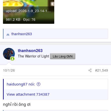
upload_2026-1-9_23-14-14.png
981.2 KB · Đọc: 76
thanhson263
R
e
a
c
thanhson263
t
The Warrior of Light
Lão Làng GVN
i
o
n
10/1/26
#21,549
s
:
haiduong87 nói:
View attachment 734387
nghỉ rồi ông ơi