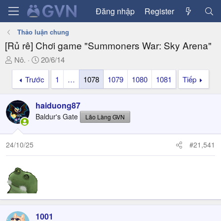
Đăng nhập
Register
Thảo luận chung
[Rủ rê] Chơi game "Summoners War: Sky Arena"
T
N
Nô.
20/6/14
h
g
Trước
1
…
1078
1079
1080
1081
Tiếp
r
à
e
y
a
g
haiduong87
d
ử
Baldur's Gate
Lão Làng GVN
s
i
t
a
24/10/25
#21,541
r
t
e
r
1001