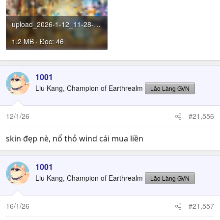
upload_2026-1-12_11-28-8.png
1.2 MB · Đọc: 46
1001
Liu Kang, Champion of Earthrealm
Lão Làng GVN
12/1/26
#21,556
skin đẹp nè, nổ thỏ wind cái mua liền
1001
Liu Kang, Champion of Earthrealm
Lão Làng GVN
16/1/26
#21,557