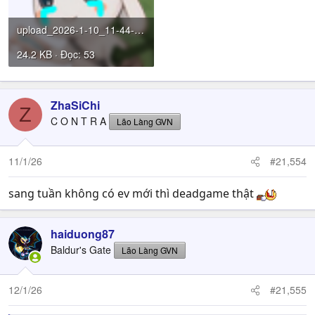
upload_2026-1-10_11-44-3.png
24.2 KB · Đọc: 53
ZhaSiChi
Z
C O N T R A
Lão Làng GVN
11/1/26
#21,554
sang tuần không có ev mới thì deadgame thật
haiduong87
Baldur's Gate
Lão Làng GVN
12/1/26
#21,555