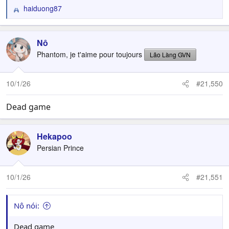
haiduong87
R
e
a
c
Nô
t
Phantom, je t'aime pour toujours
Lão Làng GVN
i
o
n
10/1/26
#21,550
s
:
Dead game
Hekapoo
Persian Prince
10/1/26
#21,551
Nô nói:
Dead game