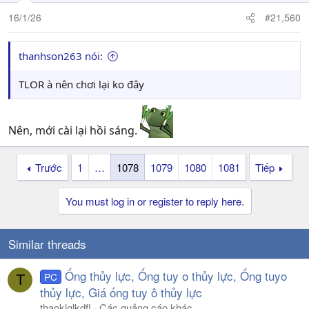
16/1/26
#21,560
thanhson263 nói:
TLOR à nên chơi lại ko đây
Nên, mới cài lại hồi sáng.
Trước
1
…
1078
1079
1080
1081
Tiếp
You must log in or register to reply here.
Similar threads
Ống thủy lực, Ống tuy o thủy lực, Ống tuyo
PC
T
thủy lực, Giá ống tuy ô thủy lực
thaoklglkdfl
Các quảng cáo khác