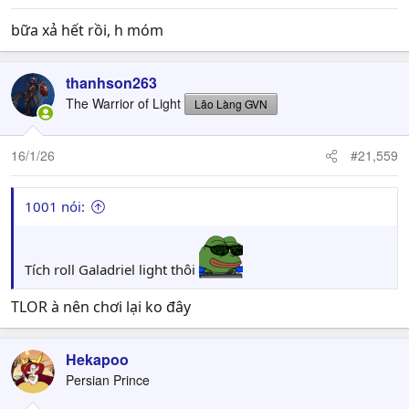
bữa xả hết rồi, h móm
thanhson263
The Warrior of Light
Lão Làng GVN
16/1/26
#21,559
1001 nói:
Tích roll Galadriel light thôi
TLOR à nên chơi lại ko đây
Hekapoo
Persian Prince