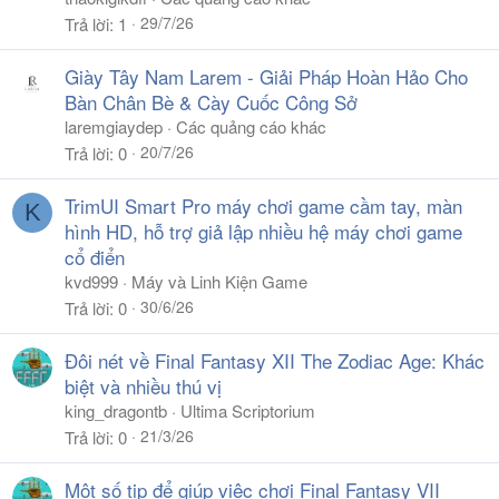
29/7/26
Trả lời
1
Giày Tây Nam Larem - Giải Pháp Hoàn Hảo Cho
Bàn Chân Bè & Cày Cuốc Công Sở
laremgiaydep
Các quảng cáo khác
20/7/26
Trả lời
0
TrimUI Smart Pro máy chơi game cầm tay, màn
K
hình HD, hỗ trợ giả lập nhiều hệ máy chơi game
cổ điển
kvd999
Máy và Linh Kiện Game
30/6/26
Trả lời
0
Đôi nét về Final Fantasy XII The Zodiac Age: Khác
biệt và nhiều thú vị
king_dragontb
Ultima Scriptorium
21/3/26
Trả lời
0
Một số tip để giúp việc chơi Final Fantasy VII