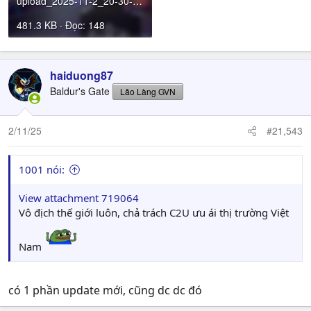
upload_2025-11-2_20-30-30.png
481.3 KB · Đọc: 148
haiduong87
Baldur's Gate
Lão Làng GVN
2/11/25
#21,543
1001 nói:
View attachment 719064
Vô địch thế giới luôn, chả trách C2U ưu ái thị trường Việt
Nam
có 1 phần update mới, cũng dc dc đó