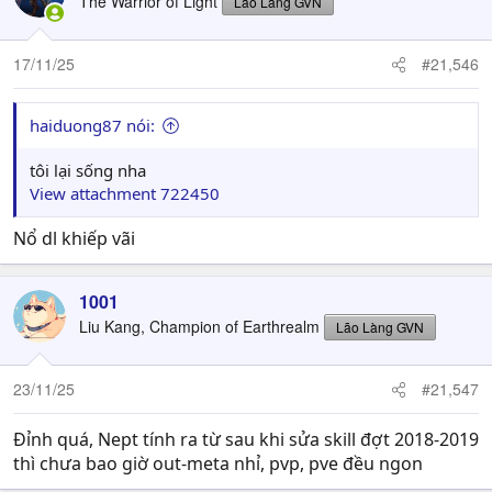
The Warrior of Light
Lão Làng GVN
i
o
n
17/11/25
#21,546
s
:
haiduong87 nói:
tôi lại sống nha
View attachment 722450
Nổ dl khiếp vãi
1001
Liu Kang, Champion of Earthrealm
Lão Làng GVN
23/11/25
#21,547
Đỉnh quá, Nept tính ra từ sau khi sửa skill đợt 2018-2019
thì chưa bao giờ out-meta nhỉ, pvp, pve đều ngon