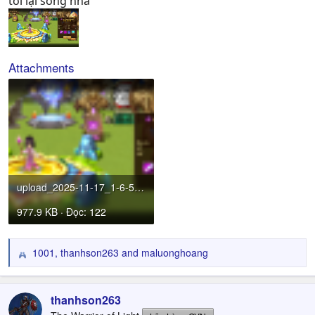
tôi lại sống nha
Attachments
upload_2025-11-17_1-6-50.png
977.9 KB · Đọc: 122
1001
,
thanhson263
and
maluonghoang
R
e
a
c
thanhson263
t