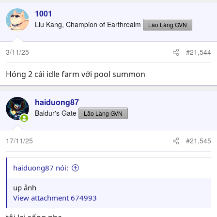
1001
Liu Kang, Champion of Earthrealm
Lão Làng GVN
3/11/25
#21,544
Hóng 2 cái idle farm với pool summon
haiduong87
Baldur's Gate
Lão Làng GVN
17/11/25
#21,545
haiduong87 nói:
up ảnh
View attachment 674993