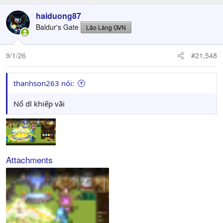
haiduong87
Baldur's Gate
Lão Làng GVN
9/1/26
#21,548
thanhson263 nói:
Nổ dl khiếp vãi
Attachments