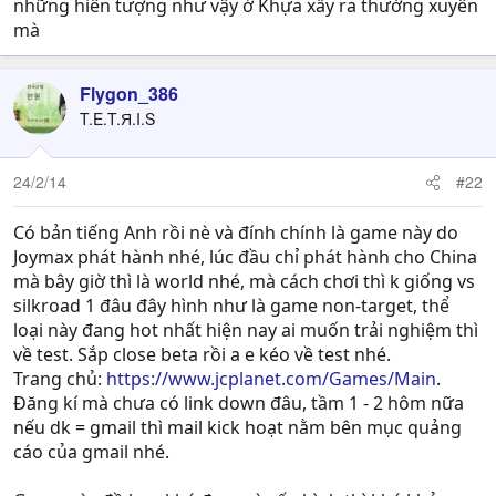
những hiên tượng như vậy ở Khựa xẩy ra thường xuyên
mà
Flygon_386
T.E.T.Я.I.S
24/2/14
#22
Có bản tiếng Anh rồi nè và đính chính là game này do
Joymax phát hành nhé, lúc đầu chỉ phát hành cho China
mà bây giờ thì là world nhé, mà cách chơi thì k giống vs
silkroad 1 đâu đây hình như là game non-target, thể
loại này đang hot nhất hiện nay ai muốn trải nghiệm thì
về test. Sắp close beta rồi a e kéo về test nhé.
Trang chủ:
https://www.jcplanet.com/Games/Main
.
Đăng kí mà chưa có link down đâu, tầm 1 - 2 hôm nữa
nếu dk = gmail thì mail kick hoạt nằm bên mục quảng
cáo của gmail nhé.