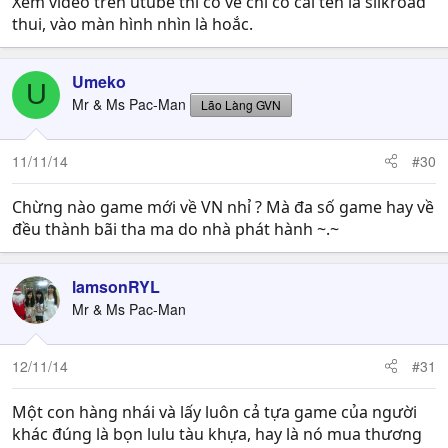
Xem video trên utube thì có vẻ chỉ có cái tên là silkroad
thui, vào màn hình nhìn là hoắc.
Umeko
U
Mr & Ms Pac-Man
Lão Làng GVN
11/11/14
#30
Chừng nào game mới về VN nhỉ ? Mà đa số game hay về
đều thành bãi tha ma do nhà phát hành ~.~
lamsonRYL
Mr & Ms Pac-Man
12/11/14
#31
Một con hàng nhái và lấy luôn cả tựa game của người
khác đúng là bọn lulu tàu khựa, hay là nó mua thương