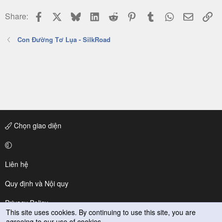
Facebook
X
Bluesky
LinkedIn
Reddit
Pinterest
Tumblr
WhatsApp
Email
Li
Share:
Con Đường Tơ Lụa - SilkRoad
Chọn giao diện
Liên hệ
Quy định và Nội quy
Privacy Policy
This site uses cookies. By continuing to use this site, you are
agreeing to our use of cookies.