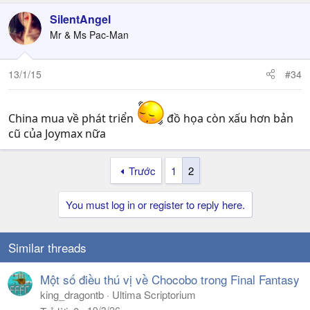
SilentAngel
Mr & Ms Pac-Man
13/1/15
#34
China mua về phát triển
đồ họa còn xấu hơn bản
cũ của Joymax nữa
Trước
1
2
You must log in or register to reply here.
Similar threads
Một số điều thú vị về Chocobo trong Final Fantasy
king_dragontb
Ultima Scriptorium
19/3/26