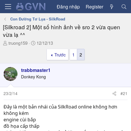
Đăng nhập
Register
Con Đường Tơ Lụa - SilkRoad
[Silkroad 2] Một số hình ảnh về sro 2 vừa quen
vừa lạ ^^
T
N
truong159
12/12/13
h
g
Trước
1
2
r
à
e
y
a
g
trabbmaster1
d
ử
Donkey Kong
s
i
t
a
23/2/14
#21
r
t
Đây là một bản nhái của SilkRoad online không hơn
e
không kém
r
engine cùi bắp
đồ họa cấp thấp