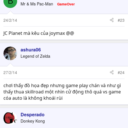
B
Mr & Ms Pac-Man
GameOver
24/2/14
#23
JC Planet mà kêu của joymax @@
ashura06
Legend of Zelda
27/2/14
#24
chơi thấy đồ họa đẹp nhưng game play chán và như gì
thấy thua skillroad một nhìn cử động thô quá vs game
cóa auto là không khoái rùi
Desperado
Donkey Kong