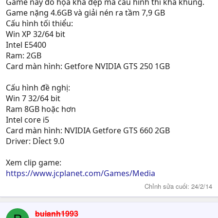
Game này đồ họa khá đẹp mà cấu hình thì khá khủng.
Game nặng 4.6GB và giải nén ra tầm 7,9 GB
Cấu hình tối thiểu:
Win XP 32/64 bit
Intel E5400
Ram: 2GB
Card màn hình: Getfore NVIDIA GTS 250 1GB
Cấu hình đề nghị:
Win 7 32/64 bit
Ram 8GB hoặc hơn
Intel core i5
Card màn hình: NVIDIA Getfore GTS 660 2GB
Driver: Dỉect 9.0
Xem clip game:
https://www.jcplanet.com/Games/Media
Chỉnh sửa cuối:
24/2/14
buianh1993