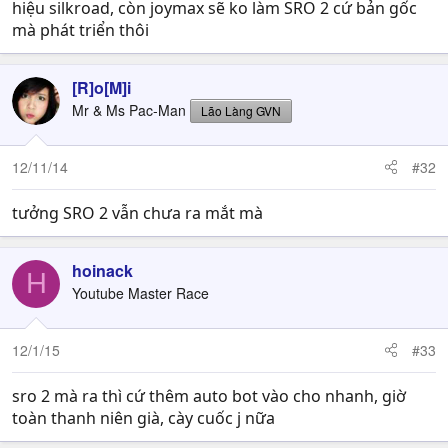
hiệu silkroad, còn joymax sẽ ko làm SRO 2 cứ bản gốc
mà phát triển thôi
[R]o[M]i
Mr & Ms Pac-Man
Lão Làng GVN
12/11/14
#32
tưởng SRO 2 vẫn chưa ra mắt mà
hoinack
H
Youtube Master Race
12/1/15
#33
sro 2 mà ra thì cứ thêm auto bot vào cho nhanh, giờ
toàn thanh niên già, cày cuốc j nữa