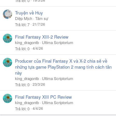
Trả lời
0
Truyện về Huy
Diệp Mịch
Tâm sự
21/7/26
Trả lời
7
Final Fantasy XIII-2 Review
king_dragontb
Ultima Scriptorium
4/4/26
Trả lời
0
Producer của Final Fantasy X và X-2 chia sẻ về
những tựa game PlayStation 2 mang tính cách tân
này
king_dragontb
Ultima Scriptorium
23/3/26
Trả lời
0
Final Fantasy XIII PC Review
king_dragontb
Ultima Scriptorium
4/4/26
Trả lời
0