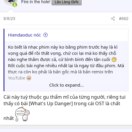
Fire in the hole!
Lão Làng GVN
i
o
n
8/8/23
#662
s
:
Hiendaoduc nói:
Ko biết là nhạc phim này ko bằng phim trước hay là kì
vọng quá để rồi thất vọng, chứ coi lại mà ko thấy chỗ
nào nghe thấm được cả, cứ bình bình đến tận cuối
Rốt cuộc bài nghe nhiều nhất lại là ngay từ đầu phim. Mà
thực ra còn ko phải là bản gốc mà là bản remix trên
YouTube
Click to expand...
Cái này tuỳ thuộc gu thẩm mĩ của từng người, riêng tui
thấy có bài [What's Up Danger] trong cái OST là chất
nhất