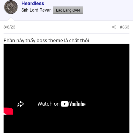
Heardless
Sith Lord Revan
Lão Làng GVN
8/8/23
#663
Phần này thấy boss theme là chất thôi