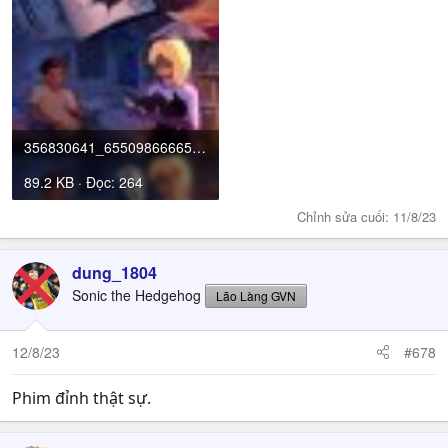
356830641_655098666654149_7775812962567333421_n.jpg
89.2 KB · Đọc: 264
Chỉnh sửa cuối:
11/8/23
dung_1804
Sonic the Hedgehog
Lão Làng GVN
12/8/23
#678
Phim đỉnh thật sự.