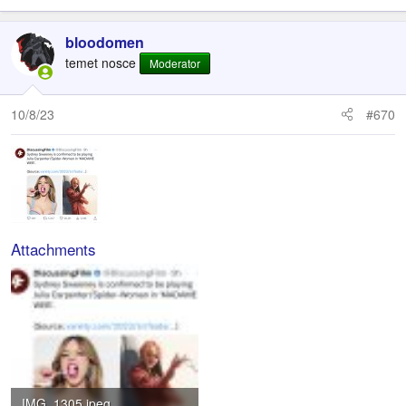
bloodomen
temet nosce
Moderator
10/8/23
#670
Attachments
IMG_1305.jpeg