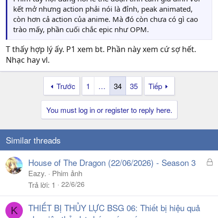
kết mở nhưng action phải nói là đỉnh, peak animated,
còn hơn cả action của anime. Mà đó còn chưa có gì cao
trào mấy, phần cuối chắc epic như OPM.
T thấy hợp lý ấy. P1 xem bt. Phần này xem cứ sợ hết.
Nhạc hay vl.
Trước
1
…
34
35
Tiếp
You must log in or register to reply here.
Similar threads
Đ
House of The Dragon (22/06/2026) - Season 3
ã
Eazy.
Phim ảnh
k
22/6/26
Trả lời
1
h
ó
THIẾT BỊ THỦY LỰC BSG 06: Thiết bị hiệu quả
K
a