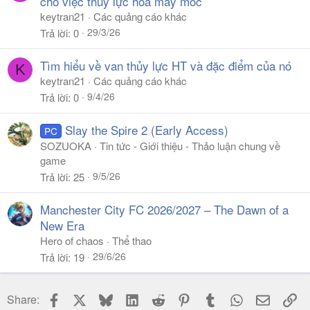
cho việc thủy lực hóa máy móc
keytran21
Các quảng cáo khác
29/3/26
Trả lời
0
Tìm hiểu về van thủy lực HT và đặc điểm của nó
K
keytran21
Các quảng cáo khác
9/4/26
Trả lời
0
Slay the Spire 2 (Early Access)
PC
SOZUOKA
Tin tức - Giới thiệu - Thảo luận chung về
game
9/5/26
Trả lời
25
Manchester City FC 2026/2027 – The Dawn of a
New Era
Hero of chaos
Thể thao
29/6/26
Trả lời
19
Facebook
X
Bluesky
LinkedIn
Reddit
Pinterest
Tumblr
WhatsApp
Email
Li
Share: