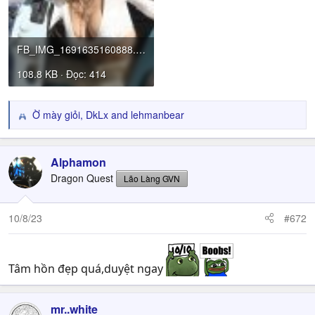
FB_IMG_1691635160888.jpg
108.8 KB · Đọc: 414
Ờ mày giỏi
,
DkLx
and
lehmanbear
R
e
a
c
Alphamon
t
Dragon Quest
Lão Làng GVN
i
o
n
10/8/23
#672
s
:
Tâm hồn đẹp quá,duyệt ngay
mr..white