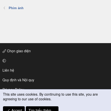
Phim ảnh
Chọn giao diện
Liên hệ
Quy định và Nội quy
Privacy Policy
This site uses cookies. By continuing to use this site, you are
agreeing to our use of cookies.
Trợ giúp
R
Accept
Tìm hiểu thêm.…