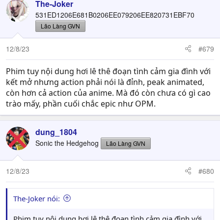
The-Joker
531ED1206E681B0206EE079206EE820731EBF70
Lão Làng GVN
12/8/23
#679
Phim tuy nội dung hơi lê thê đoạn tình cảm gia đình với
kết mở nhưng action phải nói là đỉnh, peak animated,
còn hơn cả action của anime. Mà đó còn chưa có gì cao
trào mấy, phần cuối chắc epic như OPM.
dung_1804
Sonic the Hedgehog
Lão Làng GVN
12/8/23
#680
The-Joker nói:
Phim tuy nội dung hơi lê thê đoạn tình cảm gia đình với