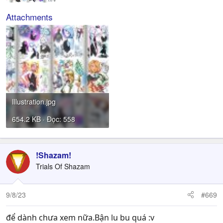
Attachments
Illustration.jpg
654.2 KB · Đọc: 558
!Shazam!
Trials Of Shazam
9/8/23
#669
để dành chưa xem nữa.Bận lu bu quá :v