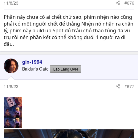
n
11/8/23
#676
s
:
Phần này chưa có ai chết chứ sao, phim nhện nào cũng
phải có một người chết để thằng Nhện nó nhận ra chân
lý, phim này build up Spot đủ trâu chó thao túng đa vũ
trụ rồi nên phần kết có thể không dưới 1 người ra đi
đâu.
gin-1994
Baldur's Gate
Lão Làng GVN
11/8/23
#677