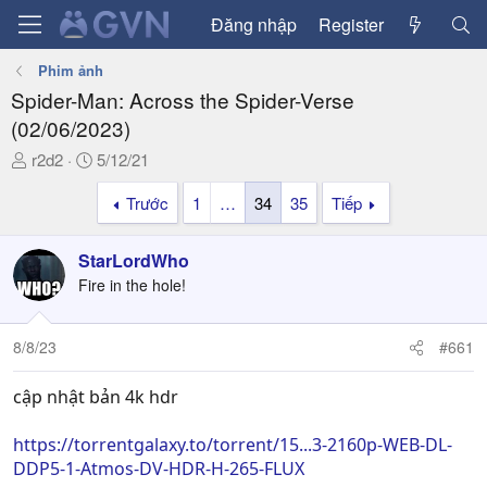
Đăng nhập
Register
Phim ảnh
Spider-Man: Across the Spider-Verse
(02/06/2023)
T
N
r2d2
5/12/21
h
g
Trước
1
…
34
35
Tiếp
r
à
e
y
a
g
StarLordWho
d
ử
Fire in the hole!
s
i
t
a
8/8/23
#661
r
t
cập nhật bản 4k hdr
e
r
https://torrentgalaxy.to/torrent/15...3-2160p-WEB-DL-
DDP5-1-Atmos-DV-HDR-H-265-FLUX