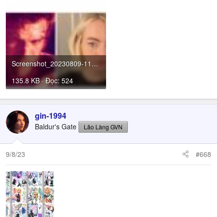
Screenshot_20230809-114503_X~01.jpg
135.8 KB · Đọc: 524
gin-1994
Baldur's Gate
Lão Làng GVN
9/8/23
#668