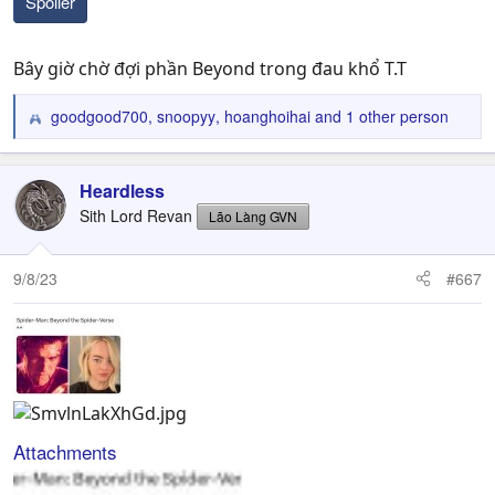
Spoiler
Bây giờ chờ đợi phần Beyond trong đau khổ T.T
goodgood700
,
snoopyy
,
hoanghoihai
and 1 other person
R
e
a
c
Heardless
t
Sith Lord Revan
Lão Làng GVN
i
o
n
9/8/23
#667
s
:
Attachments