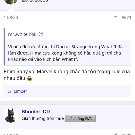
i
o
n
11/8/23
#674
s
:
mr..white nói:
Vì nếu để cứu được thì Doctor Strange trong What If đã
làm được. H mà cứu xong không có hậu quả gì thì chả
khác nào đá vào kịch bản What If.
Phim Sony với Marvel không chắc đã tôn trọng rule của
nhau đâu
jumper
R
e
a
c
Shooter_CD
t
Gian thương trốn thuế
Lão Làng GVN
i
o
n