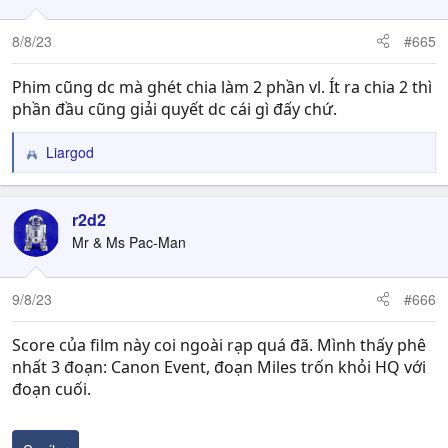
8/8/23
#665
Phim cũng dc mà ghét chia làm 2 phần vl. Ít ra chia 2 thì
phần đầu cũng giải quyết dc cái gì đấy chứ.
Liargod
R
e
a
c
r2d2
t
Mr & Ms Pac-Man
i
o
n
9/8/23
#666
s
:
Score của film này coi ngoài rạp quá đã. Mình thấy phê
nhất 3 đoạn: Canon Event, đoạn Miles trốn khỏi HQ với
đoạn cuối.