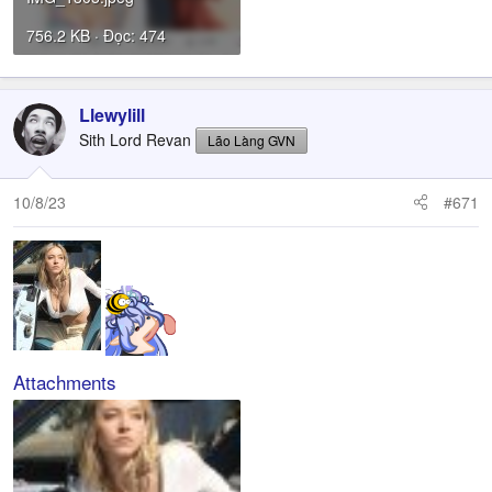
756.2 KB · Đọc: 474
Llewylill
Sith Lord Revan
Lão Làng GVN
10/8/23
#671
Attachments