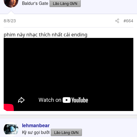
Baldur's Gate
Lão Làng GVN
8/8/23
#664
phim này nhạc thích nhất cái ending
lehmanbear
Kỹ sư gọi bưởi
Lão Làng GVN