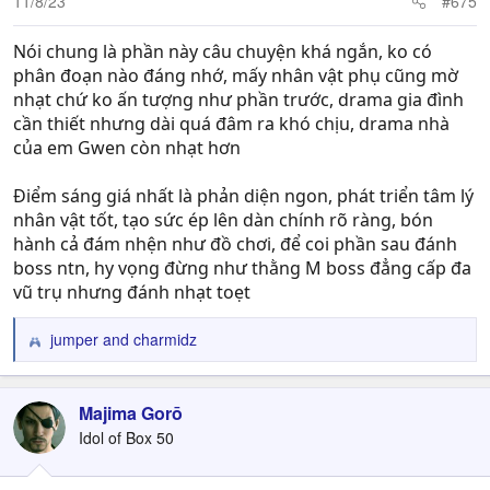
11/8/23
#675
s
:
Nói chung là phần này câu chuyện khá ngắn, ko có
phân đoạn nào đáng nhớ, mấy nhân vật phụ cũng mờ
nhạt chứ ko ấn tượng như phần trước, drama gia đình
cần thiết nhưng dài quá đâm ra khó chịu, drama nhà
của em Gwen còn nhạt hơn
Điểm sáng giá nhất là phản diện ngon, phát triển tâm lý
nhân vật tốt, tạo sức ép lên dàn chính rõ ràng, bón
hành cả đám nhện như đồ chơi, để coi phần sau đánh
boss ntn, hy vọng đừng như thằng M boss đẳng cấp đa
vũ trụ nhưng đánh nhạt toẹt
jumper
and
charmidz
R
e
a
c
Majima Gorō
t
Idol of Box 50
i
o