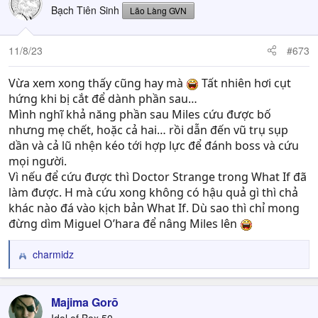
Bạch Tiên Sinh
Lão Làng GVN
11/8/23
#673
Vừa xem xong thấy cũng hay mà
Tất nhiên hơi cụt
hứng khi bị cắt để dành phần sau…
Mình nghĩ khả năng phần sau Miles cứu được bố
nhưng mẹ chết, hoặc cả hai… rồi dẫn đến vũ trụ sụp
dần và cả lũ nhện kéo tới hợp lực để đánh boss và cứu
mọi người.
Vì nếu để cứu được thì Doctor Strange trong What If đã
làm được. H mà cứu xong không có hậu quả gì thì chả
khác nào đá vào kịch bản What If. Dù sao thì chỉ mong
đừng dìm Miguel O’hara để nâng Miles lên
charmidz
R
e
a
c
Majima Gorō
t
Idol of Box 50