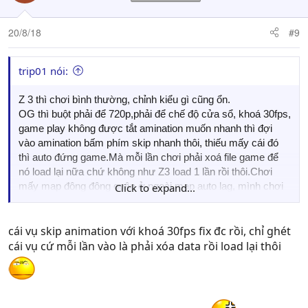
i
o
n
20/8/18
#9
s
:
trip01 nói:
Z 3 thì chơi bình thường, chỉnh kiểu gì cũng ổn.
OG thì buột phải để 720p,phải để chế độ cửa sổ, khoá 30fps,
game play không được tắt amination muốn nhanh thì đợi
vào amination bấm phím skip nhanh thôi, thiếu mấy cái đó
thì auto đứng game.Mà mỗi lần chơi phải xoá file game để
nó load lại nữa chứ không như Z3 load 1 lần rồi thôi.Chơi
mấy map đông đông quân ở ngoài map auto lag, mình chơi
Click to expand...
mấy map cuối ngoài map fps 10 .
cái vụ skip animation với khoá 30fps fix đc rồi, chỉ ghét
cái vụ cứ mỗi lần vào là phải xóa data rồi load lại thôi