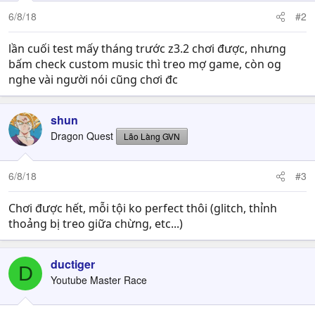
6/8/18
#2
lần cuối test mấy tháng trước z3.2 chơi được, nhưng
bấm check custom music thì treo mợ game, còn og
nghe vài người nói cũng chơi đc
shun
Dragon Quest
Lão Làng GVN
6/8/18
#3
Chơi được hết, mỗi tội ko perfect thôi (glitch, thỉnh
thoảng bị treo giữa chừng, etc...)
ductiger
D
Youtube Master Race