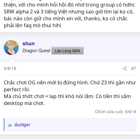
thiện, với cho mình hỏi hồi đó nhớ trong group có hdhc
SRW alpha 2 và 3 tiếng Việt nhưng sao giờ tìm lại ko có,
bác nào còn giữ cho mình xin với, thanks, ko có chắc
phải lên faq mò thui hihi
shun
Dragon Quest
Lão Làng GVN
9/8/18
#7
Chắc chơi OG nên mới bị đứng hình. Chứ Z3 thì gần như
perfect rồi.
Mà chủ thớt chơi = lap thì khó nói lắm. Có tiền thì sắm
desktop mà chơi.
Chỉnh sửa cuối:
9/8/18
ductiger
R
e
a