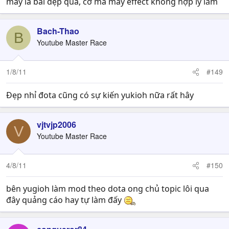
mấy lá bài đẹp quá, cơ mà mấy effect không hợp lý lắm
Bach-Thao
B
Youtube Master Race
1/8/11
#149
Đẹp nhỉ đota cũng có sự kiến yukioh nữa rất hây
vjtvjp2006
V
Youtube Master Race
4/8/11
#150
bên yugioh làm mod theo dota ong chủ topic lôi qua
đây quảng cáo hay tự làm đấy