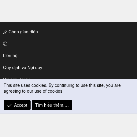
Chọn giao diện
Liên hệ
Quy định và Nội quy
Privacy Policy
This site uses cookies. By continuing to use this site, you are
agreeing to our use of cookies.
Trợ giúp
R
Accept
Tìm hiểu thêm.…
S
S