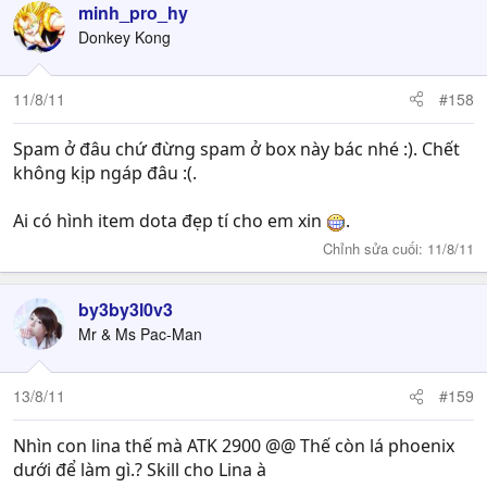
minh_pro_hy
Donkey Kong
11/8/11
#158
Spam ở đâu chứ đừng spam ở box này bác nhé :). Chết
không kịp ngáp đâu :(.
Ai có hình item dota đẹp tí cho em xin
.
Chỉnh sửa cuối:
11/8/11
by3by3l0v3
Mr & Ms Pac-Man
13/8/11
#159
Nhìn con lina thế mà ATK 2900 @@ Thế còn lá phoenix
dưới để làm gì.? Skill cho Lina à