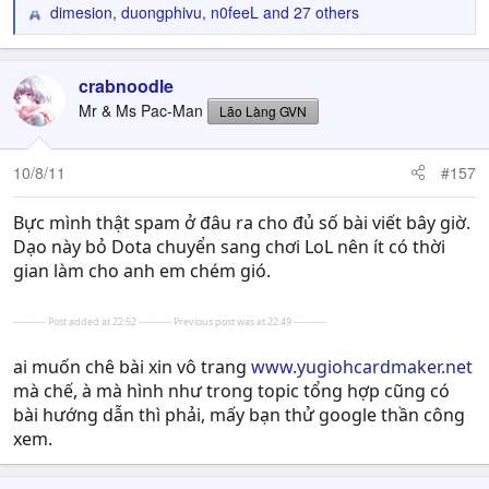
dimesion
,
duongphivu
,
n0feeL
and 27 others
R
e
a
c
crabnoodle
t
Mr & Ms Pac-Man
Lão Làng GVN
i
o
n
10/8/11
#157
s
:
Bực mình thật spam ở đâu ra cho đủ số bài viết bây giờ.
Dạo này bỏ Dota chuyển sang chơi LoL nên ít có thời
gian làm cho anh em chém gió.
---------- Post added at 22:52 ---------- Previous post was at 22:49 ----------
ai muốn chê bài xin vô trang
www.yugiohcardmaker.net
mà chế, à mà hình như trong topic tổng hợp cũng có
bài hướng dẫn thì phải, mấy bạn thử google thần công
xem.