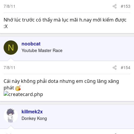
7/8/11
#153
Nhớ lúc trước có thấy mà lục mãi h.nay mới kiếm được
:X
noobcat
N
Youtube Master Race
7/8/11
#154
Cái này không phải dota nhưng em cũng lăng xăng
phát
killmek2x
Donkey Kong