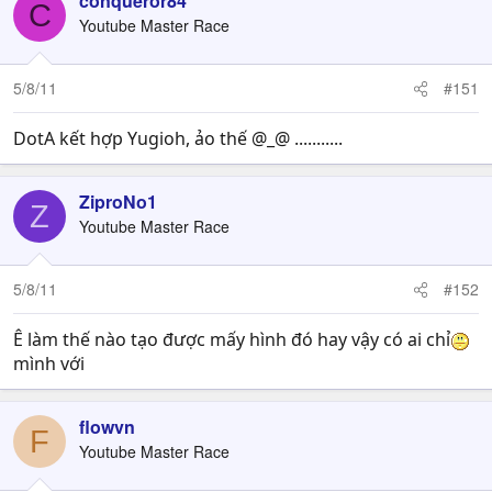
conqueror84
C
Youtube Master Race
5/8/11
#151
DotA kết hợp Yugioh, ảo thế @_@ ...........
ZiproNo1
Z
Youtube Master Race
5/8/11
#152
Ê làm thế nào tạo được mấy hình đó hay vậy có ai chỉ
mình với
flowvn
F
Youtube Master Race