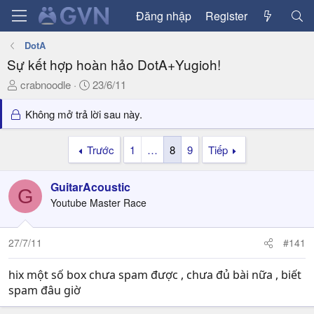
Đăng nhập
Register
DotA
Sự kết hợp hoàn hảo DotA+Yugioh!
T
N
crabnoodle
23/6/11
h
g
r
à
Không mở trả lời sau này.
e
y
a
g
Trước
1
…
8
9
Tiếp
d
ử
s
i
GuitarAcoustic
t
G
a
Youtube Master Race
r
t
27/7/11
#141
e
r
hix một số box chưa spam được , chưa đủ bài nữa , biết
spam đâu giờ