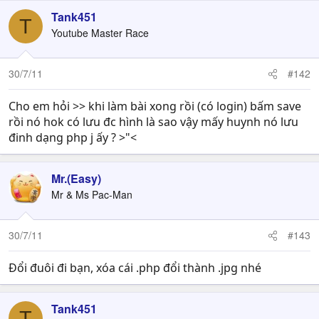
Tank451
T
Youtube Master Race
30/7/11
#142
Cho em hỏi >> khi làm bài xong rồi (có login) bấm save
rồi nó hok có lưu đc hình là sao vậy mấy huynh nó lưu
đinh dạng php j ấy ? >"<
Mr.(Easy)
Mr & Ms Pac-Man
30/7/11
#143
Đổi đuôi đi bạn, xóa cái .php đổi thành .jpg nhé
Tank451
T