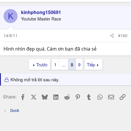
kinhphong150691
K
Youtube Master Race
14/8/11
#160
Hình nhìn đẹp quá. Cám ơn bạn đã chia sẻ
Trước
1
…
8
9
Tiếp
Không mở trả lời sau này.
Facebook
X
Bluesky
LinkedIn
Reddit
Pinterest
Tumblr
WhatsApp
Email
Li
Share:
DotA