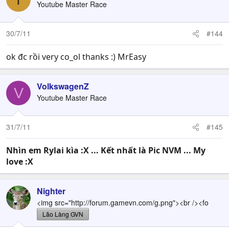
Youtube Master Race
30/7/11
#144
ok đc rồi very co_ol thanks :) MrEasy
VolkswagenZ
V
Youtube Master Race
31/7/11
#145
Nhìn em Rylai kìa :X ... Kết nhất là Pic NVM ... My
love :X
Nighter
<img src="http://forum.gamevn.com/g.png"><br /><fo
Lão Làng GVN