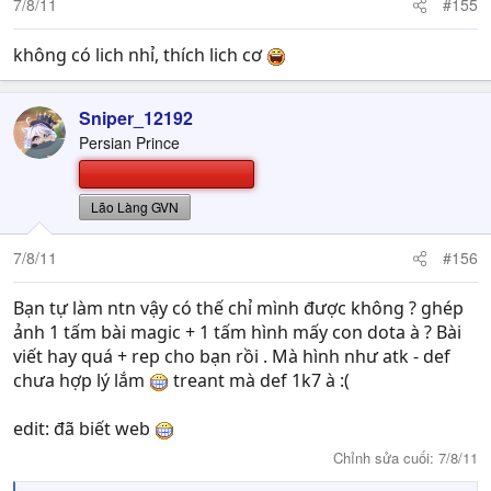
7/8/11
#155
không có lich nhỉ, thích lich cơ
Sniper_12192
Persian Prince
Lão Làng GVN
7/8/11
#156
Bạn tự làm ntn vậy có thế chỉ mình được không ? ghép
ảnh 1 tấm bài magic + 1 tấm hình mấy con dota à ? Bài
viết hay quá + rep cho bạn rồi . Mà hình như atk - def
chưa hợp lý lắm
treant mà def 1k7 à :(
edit: đã biết web
Chỉnh sửa cuối:
7/8/11