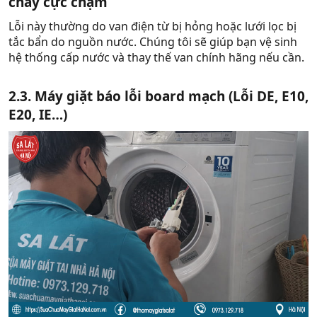
chảy cực chậm​
Lỗi này thường do van điện từ bị hỏng hoặc lưới lọc bị
tắc bẩn do nguồn nước. Chúng tôi sẽ giúp bạn vệ sinh
hệ thống cấp nước và thay thế van chính hãng nếu cần.
2.3. Máy giặt báo lỗi board mạch (Lỗi DE, E10,
E20, IE…)​