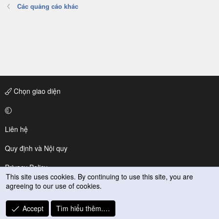
Các quảng cáo khác
Chọn giao diện
Liên hệ
Quy định và Nội quy
Privacy Policy
This site uses cookies. By continuing to use this site, you are
agreeing to our use of cookies.
Trợ giúp
R
Accept
Tìm hiểu thêm.…
S