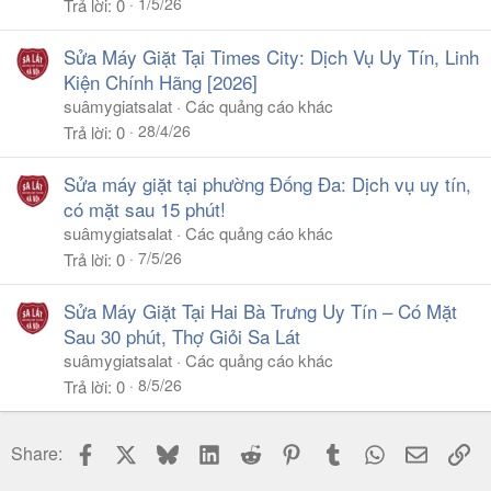
1/5/26
Trả lời
0
Sửa Máy Giặt Tại Times City: Dịch Vụ Uy Tín, Linh
Kiện Chính Hãng [2026]
suâmygiatsalat
Các quảng cáo khác
28/4/26
Trả lời
0
Sửa máy giặt tại phường Đống Đa: Dịch vụ uy tín,
có mặt sau 15 phút!
suâmygiatsalat
Các quảng cáo khác
7/5/26
Trả lời
0
Sửa Máy Giặt Tại Hai Bà Trưng Uy Tín – Có Mặt
Sau 30 phút, Thợ Giỏi Sa Lát
suâmygiatsalat
Các quảng cáo khác
8/5/26
Trả lời
0
Facebook
X
Bluesky
LinkedIn
Reddit
Pinterest
Tumblr
WhatsApp
Email
Li
Share: