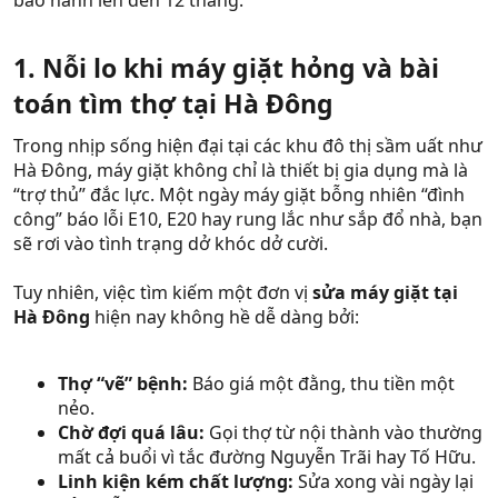
bảo hành lên đến 12 tháng.
1. Nỗi lo khi máy giặt hỏng và bài
toán tìm thợ tại Hà Đông​
Trong nhịp sống hiện đại tại các khu đô thị sầm uất như
Hà Đông, máy giặt không chỉ là thiết bị gia dụng mà là
“trợ thủ” đắc lực. Một ngày máy giặt bỗng nhiên “đình
công” báo lỗi E10, E20 hay rung lắc như sắp đổ nhà, bạn
sẽ rơi vào tình trạng dở khóc dở cười.
Tuy nhiên, việc tìm kiếm một đơn vị
sửa máy giặt tại
Hà Đông
hiện nay không hề dễ dàng bởi:
Thợ “vẽ” bệnh:
Báo giá một đằng, thu tiền một
nẻo.
Chờ đợi quá lâu:
Gọi thợ từ nội thành vào thường
mất cả buổi vì tắc đường Nguyễn Trãi hay Tố Hữu.
Linh kiện kém chất lượng:
Sửa xong vài ngày lại