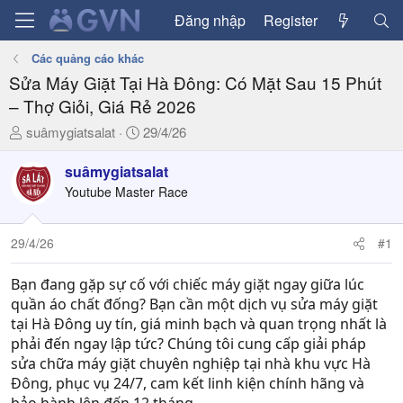
Đăng nhập
Register
Các quảng cáo khác
Sửa Máy Giặt Tại Hà Đông: Có Mặt Sau 15 Phút
– Thợ Giỏi, Giá Rẻ 2026
T
N
suâmygiatsalat
29/4/26
h
g
r
à
suâmygiatsalat
e
y
Youtube Master Race
a
g
d
ử
29/4/26
#1
s
i
t
a
Bạn đang gặp sự cố với chiếc máy giặt ngay giữa lúc
r
quần áo chất đống? Bạn cần một dịch vụ sửa máy giặt
t
tại Hà Đông uy tín, giá minh bạch và quan trọng nhất là
e
phải đến ngay lập tức? Chúng tôi cung cấp giải pháp
r
sửa chữa máy giặt chuyên nghiệp tại nhà khu vực Hà
Đông, phục vụ 24/7, cam kết linh kiện chính hãng và