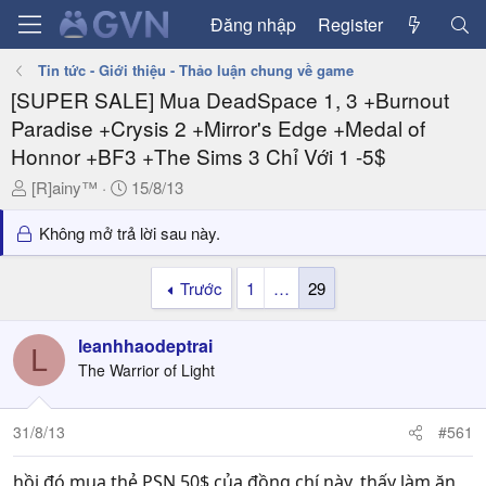
Đăng nhập
Register
Tin tức - Giới thiệu - Thảo luận chung về game
[SUPER SALE] Mua DeadSpace 1, 3 +Burnout
Paradise +Crysis 2 +Mirror's Edge +Medal of
Honnor +BF3 +The Sims 3 Chỉ Với 1 -5$
T
N
[R]ainy™
15/8/13
h
g
r
à
Không mở trả lời sau này.
e
y
a
g
Trước
1
…
29
d
ử
s
i
leanhhaodeptrai
t
L
a
The Warrior of Light
r
t
31/8/13
#561
e
r
hồi đó mua thẻ PSN 50$ của đồng chí này, thấy làm ăn