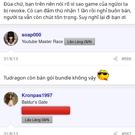
Đùa chứ, bạn trên nên nói rõ vì sao game của ngừoi ta
bị revoke. Có can đảm thú nhận 1 lần rồi nghỉ buôn bán,
người ta vẫn còn chút tôn trọng. Suy nghĩ lại đi bạn ơi
soap000
Youtube Master Race
Lão Làng GVN
31/8/13
#566
Tudragon còn bán gói bundle không vậy
Kronpas1997
Baldur's Gate
Lão Làng GVN
31/8/13
#567