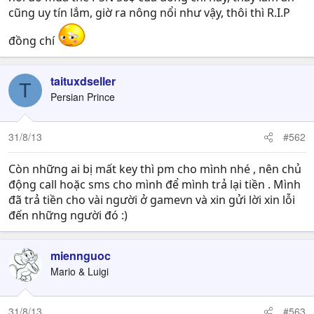
cũng uy tín lắm, giờ ra nông nổi như vậy, thôi thì R.I.P
đồng chí
taituxdseller
T
Persian Prince
31/8/13
#562
Còn những ai bị mất key thì pm cho mình nhé , nên chủ
động call hoặc sms cho mình để mình trả lại tiền . Mình
đã trả tiền cho vài người ở gamevn và xin gửi lời xin lỗi
đến những người đó :)
miennguoc
Mario & Luigi
31/8/13
#563