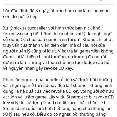
Lúc đầu định để 3 ngày, nhưng hôm nay làm cho xong
còn đi chơi lễ tiếp:
Xử lý nick taituxdseller với hình thức ban nick khỏi
forum và công bố thông tin cá nhân với lý do: nghi ngờ
sử dụng CC chùa bán game trên forum. Không chỉ phớt
truy vấn của thành viên diễn đàn, mà cả câu hỏi của
người quản lý cũng bị lờ tít. Việc trả lại game/tiền không
được coi là thiện chí bồi thường, do không đủ người
đứng ra làm chứng và thân chủ tiếp tục dodge câu hỏi
về nguyên nhân gây revoke CD key.
Phần lớn người mua bundle rẻ tiền và được bồi thường
vài chục ngàn ở thread này đều là 1st timer, không hình
dung ra hệ quả của việc revoke CD key với người sở hữu
acc lớn vài trăm game. Lấy ví dụ Steam: acc bị revoke CD
key vì lý do sử dụng fraud credit card chắc chắn sẽ bị
Steam đánh dấu làm tình tiết tăng nặng cho những lần
xử lý sau nếu có. Điều đó có nghĩa: bồi thường bằng