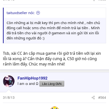
taituxdseller nói:
Còn những ai bị mất key thì pm cho mình nhé , nên chủ
động call hoặc sms cho mình để mình trả lại tiền . Mình
đã trả tiền cho vài người ở gamevn và xin gửi lời xin lỗi
đến những người đó :)
Tsb, xài CC ăn cắp mua game rồi giờ trả tiền với lại xin
lỗi là xong à? Cẩn thận đấy cưng à, C50 giờ nó cũng
rảnh lắm đấy. Chúc may mắn nhé!
FanHipHop1992
I am α and Ω
Lão Làng GVN
31/8/13
#564