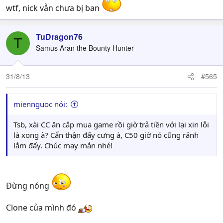
wtf, nick vẫn chưa bị ban
TuDragon76
T
Samus Aran the Bounty Hunter
31/8/13
#565
miennguoc nói:
Tsb, xài CC ăn cắp mua game rồi giờ trả tiền với lại xin lỗi
là xong à? Cẩn thận đấy cưng à, C50 giờ nó cũng rảnh
lắm đấy. Chúc may mắn nhé!
Đừng nóng
Clone của mình đó