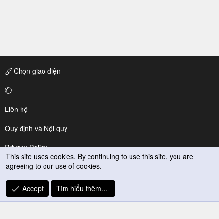
Chọn giao diện
Liên hệ
Quy định và Nội quy
Privacy Policy
This site uses cookies. By continuing to use this site, you are
agreeing to our use of cookies.
Trợ giúp
R
Accept
Tìm hiểu thêm.…
S
S