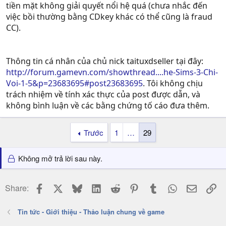
tiền mặt không giải quyết nổi hệ quá (chưa nhắc đến
việc bồi thường bằng CDkey khác có thể cũng là fraud
CC).
Thông tin cá nhân của chủ nick taituxdseller tại đây:
http://forum.gamevn.com/showthread....he-Sims-3-Chi-
Voi-1-5&p=23683695#post23683695
. Tôi không chịu
trách nhiệm về tính xác thực của post được dẫn, và
không bình luận về các bằng chứng tố cáo đưa thêm.
Trước
1
…
29
Không mở trả lời sau này.
Facebook
X
Bluesky
LinkedIn
Reddit
Pinterest
Tumblr
WhatsApp
Email
Li
Share:
Tin tức - Giới thiệu - Thảo luận chung về game