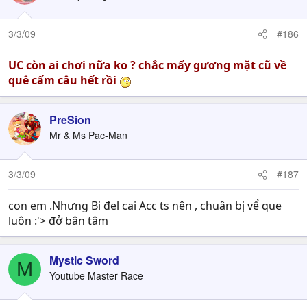
3/3/09
#186
UC còn ai chơi nữa ko ? chắc mấy gương mặt cũ về
quê cấm câu hết rồi
PreSion
Mr & Ms Pac-Man
3/3/09
#187
con em .Nhưng Bi đel cai Acc ts nên , chuân bị vể que
luôn :'> đở bân tâm
Mystic Sword
M
Youtube Master Race