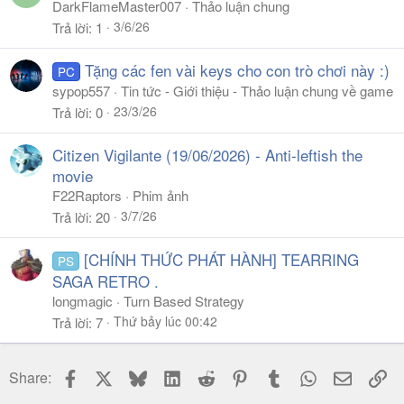
DarkFlameMaster007
Thảo luận chung
3/6/26
Trả lời
1
Tặng các fen vài keys cho con trò chơi này :)
PC
sypop557
Tin tức - Giới thiệu - Thảo luận chung về game
23/3/26
Trả lời
0
Citizen Vigilante (19/06/2026) - Anti-leftish the
movie
F22Raptors
Phim ảnh
3/7/26
Trả lời
20
[CHÍNH THỨC PHÁT HÀNH] TEARRING
PS
SAGA RETRO .
longmagic
Turn Based Strategy
Thứ bảy lúc 00:42
Trả lời
7
Facebook
X
Bluesky
LinkedIn
Reddit
Pinterest
Tumblr
WhatsApp
Email
Li
Share: