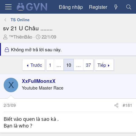
Đăng nhập
Register
TS Online
sv 21 U Châu ........
T
N
™ThiênBảo
22/1/09
h
g
r
à
Không mở trả lời sau này.
e
y
a
g
Trước
1
…
10
…
37
Tiếp
d
ử
s
i
XxFullMoonxX
t
X
a
Youtube Master Race
r
t
2/3/09
#181
e
r
Biết vào quen là sao kà .
Bạn là who ?