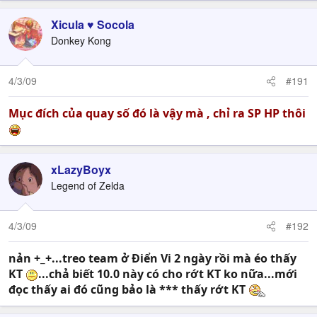
Xicula ♥ Socola
Donkey Kong
4/3/09
#191
Mục đích của quay số đó là vậy mà , chỉ ra SP HP thôi
xLazyBoyx
Legend of Zelda
4/3/09
#192
nản +_+...treo team ở Điển Vi 2 ngày rồi mà éo thấy
KT
...chả biết 10.0 này có cho rớt KT ko nữa...mới
đọc thấy ai đó cũng bảo là *** thấy rớt KT