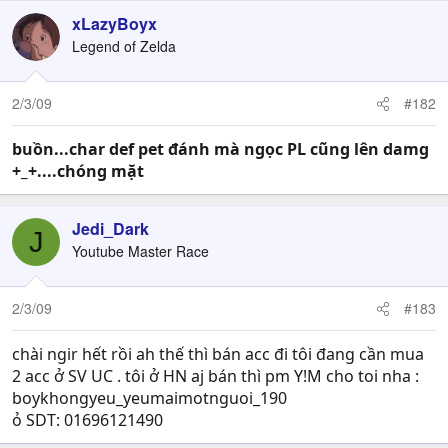
xLazyBoyx
Legend of Zelda
2/3/09
#182
buồn...char def pet đánh mà ngọc PL cũng lên damg
+_+....chóng mặt
Jedi_Dark
J
Youtube Master Race
2/3/09
#183
chài ngir hết rồi ah thế thì bán acc đi tôi đang cần mua
2 acc ở SV UC . tôi ở HN aj bán thì pm Y!M cho toi nha :
boykhongyeu_yeumaimotnguoi_190
ỏ SDT: 01696121490