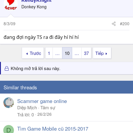
Donkey Kong
8/3/09
#200
đang đợi ngày TS ra đi đây hí hí hí
Trước
1
…
10
…
37
Tiếp
Không mở trả lời sau này.
Similar threads
Scammer game online
Diệp Mịch
Tâm sự
26/2/26
Trả lời
0
Tìm Game Mobile cũ 2015-2017
D