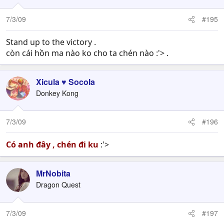
7/3/09
#195
Stand up to the victory .
còn cái hồn ma nào ko cho ta chén nào :'> .
Xicula ♥ Socola
Donkey Kong
7/3/09
#196
Có anh đây , chén đi ku
:'>
MrNobita
Dragon Quest
7/3/09
#197