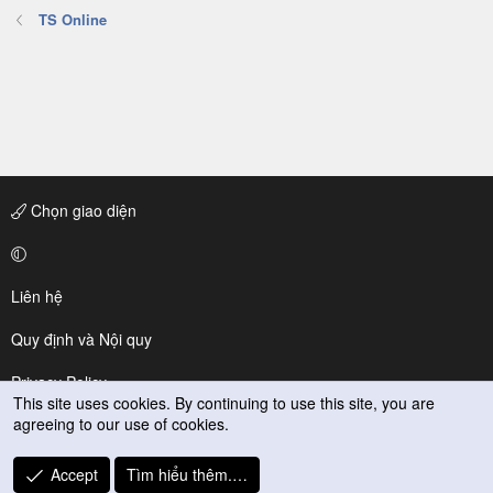
TS Online
Chọn giao diện
Liên hệ
Quy định và Nội quy
Privacy Policy
This site uses cookies. By continuing to use this site, you are
agreeing to our use of cookies.
Trợ giúp
R
Accept
Tìm hiểu thêm.…
S