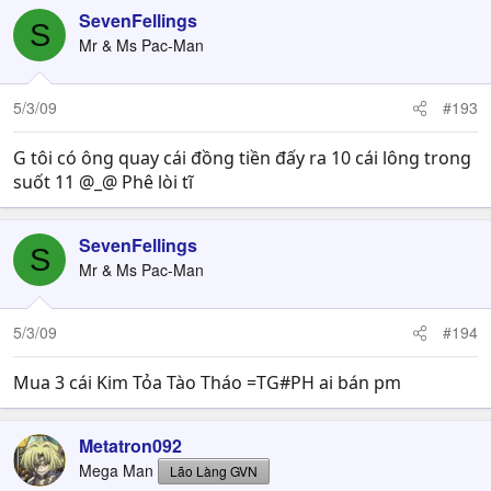
SevenFellings
S
Mr & Ms Pac-Man
5/3/09
#193
G tôi có ông quay cái đồng tiền đấy ra 10 cái lông trong
suốt 11 @_@ Phê lòi tĩ
SevenFellings
S
Mr & Ms Pac-Man
5/3/09
#194
Mua 3 cái Kim Tỏa Tào Tháo =TG#PH ai bán pm
Metatron092
Mega Man
Lão Làng GVN