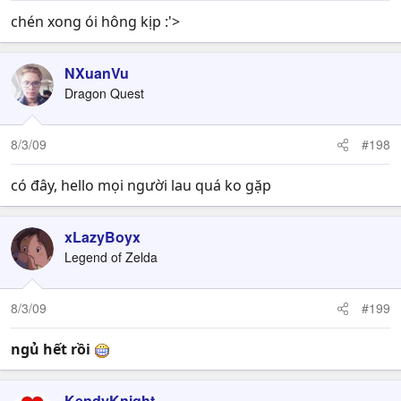
chén xong ói hông kịp :'>
NXuanVu
Dragon Quest
8/3/09
#198
có đây, hello mọi người lau quá ko gặp
xLazyBoyx
Legend of Zelda
8/3/09
#199
ngủ hết rồi
KendyKnight