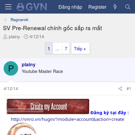
Đăng nhập
Register
Ragnarok
SV Pre-Renewal chính gốc sắp ra mắt
T
N
plainy
4/12/14
h
g
1
…
7
Tiếp
r
à
e
y
a
g
plainy
P
d
ử
Youtube Master Race
s
i
t
a
4/12/14
#1
r
t
e
r
Đăng ký tại đây :
http://vnro.vn/hugin/?module=account&action=create