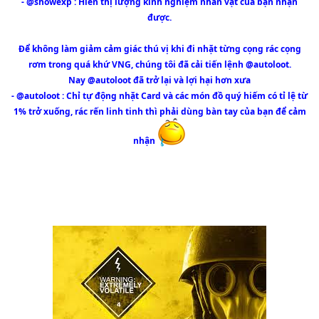
- @showexp : Hiển thị lượng kinh nghiệm nhân vật của bạn nhận
được.
Để không làm giảm cảm giác thú vị khi đi nhặt từng cọng rác cọng
rơm trong quá khứ VNG, chúng tôi đã cải tiến lệnh @autoloot.
Nay @autoloot đã trở lại và lợi hại hơn xưa
- @autoloot : Chỉ tự động nhặt Card và các món đồ quý hiếm có tỉ lệ từ
1% trở xuống, rác rến linh tinh thì phải dùng bàn tay của bạn để cảm
nhận