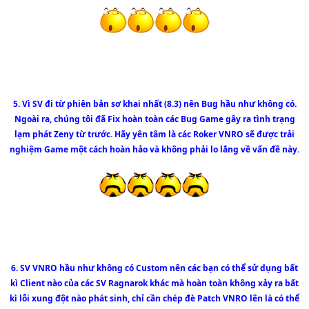
5. Vì SV đi từ phiên bản sơ khai nhất (8.3) nên Bug hầu như không có.
Ngoài ra, chúng tôi đã Fix hoàn toàn các Bug Game gây ra tình trạng
lạm phát Zeny từ trước. Hãy yên tâm là các Roker VNRO sẽ được trải
nghiệm Game một cách hoàn hảo và không phải lo lắng về vấn đề này.
6. SV VNRO hầu như không có Custom nên các bạn có thể sử dụng bất
kì Client nào của các SV Ragnarok khác mà hoàn toàn không xảy ra bất
kì lỗi xung đột nào phát sinh, chỉ cần chép đè Patch VNRO lên là có thể