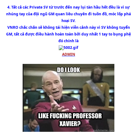
4. Tất cả các Private SV từ trước đến nay lụi tàn hầu hết đều là vì sự
nhúng tay của đội ngũ GM quan liêu chuyên đi tuồn đồ, móc lốp phá
hoại SV.
VNRO chắc chắn sẽ không tái hiện viễn cảnh này vì SV không tuyển
GM, tất cả được điều hành hoàn toàn bởi duy nhất 1 tay to bụng phệ
đó chính là
ADMIN