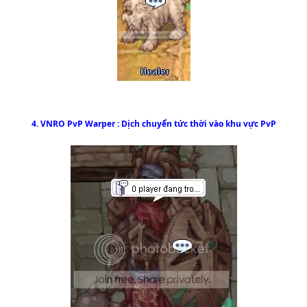
4. VNRO PvP Warper : Dịch chuyển tức thời vào khu vực PvP