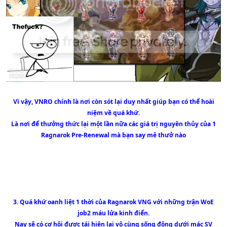
Vì vậy, VNRO chính là nơi còn sót lại duy nhất giúp bạn có thể hoài
niệm về quá khứ.
Là nơi để thưởng thức lại một lần nữa các giá trị nguyên thủy của 1
Ragnarok Pre-Renewal mà bạn say mê thưở nào
3. Quá khứ oanh liệt 1 thời của Ragnarok VNG với những trận WoE
job2 máu lửa kinh điển.
Nay sẽ có cơ hội được tái hiện lại vô cùng sống động dưới mác SV