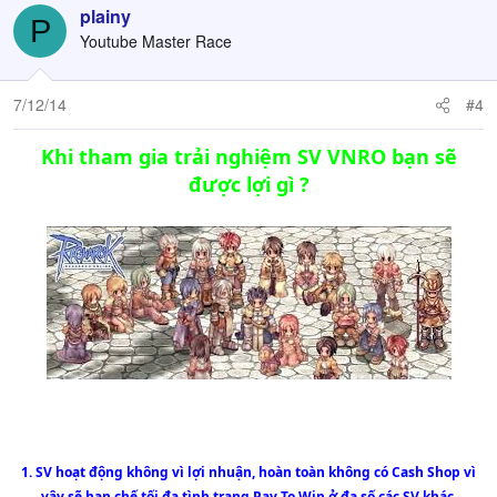
plainy
P
Youtube Master Race
7/12/14
#4
Khi tham gia trải nghiệm SV VNRO bạn sẽ
được lợi gì ?
1. SV hoạt động không vì lợi nhuận, hoàn toàn không có Cash Shop vì
vậy sẽ hạn chế tối đa tình trạng Pay To Win ở đa số các SV khác.