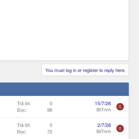
You must log in or register to reply here.
15/7/26
Trả lời
0
B
Đọc
98
BiiTrinh
2/7/26
Trả lời
0
B
Đọc
72
BiiTrinh