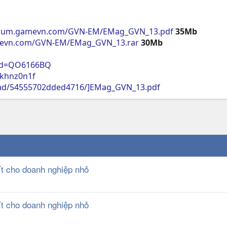
forum.gamevn.com/GVN-EM/EMag_GVN_13.pdf
35Mb
mevn.com/GVN-EM/EMag_GVN_13.rar
30Mb
?d=QO6166BQ
4khnz0n1f
oad/54555702dded4716/]EMag_GVN_13.pdf
ít cho doanh nghiệp nhỏ
ít cho doanh nghiệp nhỏ