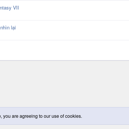
ntasy VII
hìn lại
k
e, you are agreeing to our use of cookies.