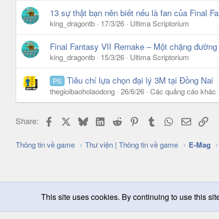
13 sự thật bạn nên biết nếu là fan của Final Fa
king_dragontb
17/3/26
Ultima Scriptorium
Final Fantasy VII Remake – Một chặng đường n
king_dragontb
15/3/26
Ultima Scriptorium
Tiêu chí lựa chọn đại lý 3M tại Đồng Nai
PS
thegioibaoholaodong
26/6/26
Các quảng cáo khác
Facebook
X
Bluesky
LinkedIn
Reddit
Pinterest
Tumblr
WhatsApp
Email
Lin
Share:
Thông tin về game
Thư viện | Thông tin về game
E-Mag
This site uses cookies. By continuing to use this sit
Chọn giao diện
Change width