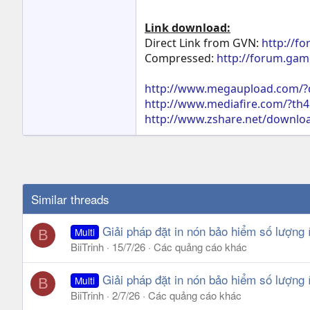
Link download:
Direct Link from GVN:
http://
Compressed:
http://forum.ga
http://www.megaupload.com/
http://www.mediafire.com/?th
http://www.zshare.net/downl
Similar threads
Giải pháp đặt in nón bảo hiểm số lượng 
Multi
B
BiiTrinh
15/7/26
Các quảng cáo khác
Giải pháp đặt in nón bảo hiểm số lượng 
Multi
B
BiiTrinh
2/7/26
Các quảng cáo khác