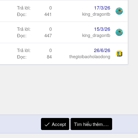
17/3/26
Trả lời
0
Đọc
441
king_dragontb
15/3/26
Trả lời
0
Đọc
447
king_dragontb
26/6/26
Trả lời
0
Đọc
84
thegioibaoholaodong
Accept
Tìm hiểu thêm.…
R
Liên hệ
Quy định và Nội quy
Privacy Policy
Trợ giúp
S