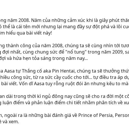
ong năm 2008. Năm của những cảm xúc khi là giây phút thăn
thể là cái tên mới nhưng lại mang đầy sự đột phá và lôi cuố
m hiểu qua bài viết này!
ững thành công của năm 2008, chúng ta sẽ cùng nhìn tới t
đợi nhất, cùng chung sức để "nổ tung" trong năm 2009, sau
ợi và hứa hẹn tỏa sáng trong năm nay...
a Aasa tự Thắng cố aka Pin Hentai, chúng ta sẽ thưởng t
nhiều công sức, từ ra sức cầy cuốc cho tới... tự điều tra á
bài viết. Vốn dĩ Aasa tuy rỗng ruột đói ăn nhưng kêu to mà l
 dài trong thời kì ngủ đông nay cũng sẽ cho ra đời một côn
 luận điểm và phản luận điểm chi tiết nhằm phân tích về x
, ngoài ra là những bài đánh giá về Prince of Persia, Person
ề và xem.