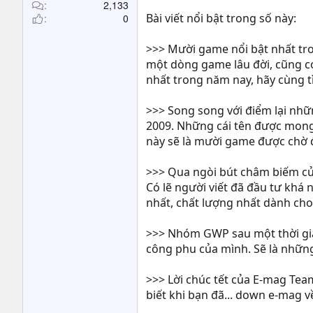
t
2,133
Bài viết nổi bật trong số này:
0
e
r
>>> Mười game nổi bật nhất tr
một dòng game lâu đời, cũng có 
nhất trong năm nay, hãy cùng tì
>>> Song song với điểm lại nh
2009. Những cái tên được mong 
này sẽ là mười game được chờ đ
>>> Qua ngòi bút châm biếm củ
Có lẽ người viết đã đầu tư khá 
nhất, chất lượng nhất dành cho 
>>> Nhóm GWP sau một thời gian
công phu của mình. Sẽ là những
>>> Lời chúc tết của E-mag Team
biết khi bạn đã... down e-mag v