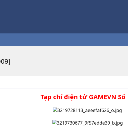
009]
Tạp chí điện tử GAMEVN Số 