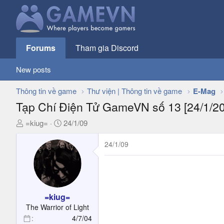
Forums
Tham gia Discord
New posts
Thông tin về game
Thư viện | Thông tin về game
E-Mag
Tạp Chí Điện Tử GameVN số 13 [24/1/2
T
N
=kiug=
24/1/09
h
g
r
à
24/1/09
e
y
a
g
d
ử
s
i
t
=kiug=
a
The Warrior of Light
r
4/7/04