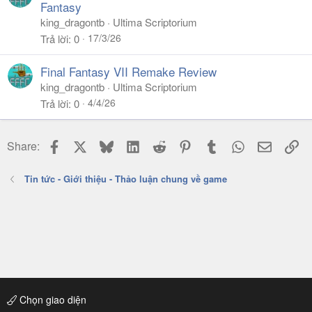
Fantasy
king_dragontb
Ultima Scriptorium
17/3/26
Trả lời
0
Final Fantasy VII Remake Review
king_dragontb
Ultima Scriptorium
4/4/26
Trả lời
0
Facebook
X
Bluesky
LinkedIn
Reddit
Pinterest
Tumblr
WhatsApp
Email
Li
Share:
Tin tức - Giới thiệu - Thảo luận chung về game
Chọn giao diện