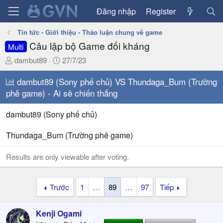
Đăng nhập
Register
Tin tức - Giới thiệu - Thảo luận chung về game
Câu lập bộ Game đối kháng
Multi
T
N
dambut89
27/7/23
h
g
r
dambut89 (Sony phế chủ) VS Thundaga_Bum (Trường
à
e
y
phê game) - Ai sẽ chiến thắng
a
g
d
ử
dambut89 (Sony phế chủ)
s
i
t
Thundaga_Bum (Trường phê game)
a
r
Results are only viewable after voting.
t
e
r
Trước
1
…
89
…
97
Tiếp
Kenji Ogami