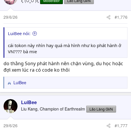
ξ (⩌‸⩌ )ξ
Moderator
Lão Làng GVN
29/6/26
#1,776
LuiBee nói:
cái tokon này nhìn hay quá mà hình như ko phát hành ở
VN???? bà mie
do thằng Sony phát hành nên chặn vùng, du học hoặc
đợi xem lúc ra có code ko thôi
LuiBee
R
e
a
c
LuiBee
t
Liu Kang, Champion of Earthrealm
Lão Làng GVN
i
o
n
29/6/26
#1,777
s