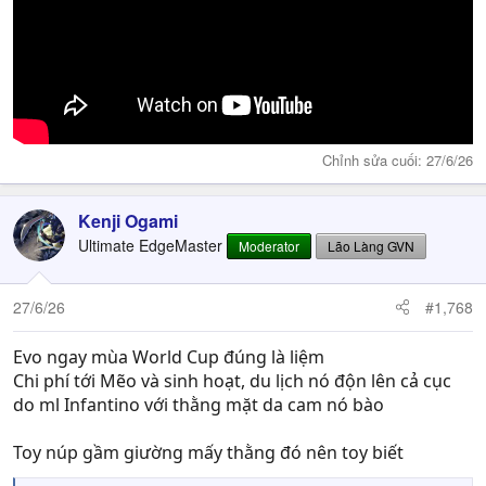
Chỉnh sửa cuối:
27/6/26
Kenji Ogami
Ultimate EdgeMaster
Moderator
Lão Làng GVN
27/6/26
#1,768
Evo ngay mùa World Cup đúng là liệm
Chi phí tới Mẽo và sinh hoạt, du lịch nó độn lên cả cục
do ml Infantino với thằng mặt da cam nó bào
Toy núp gầm giường mấy thằng đó nên toy biết