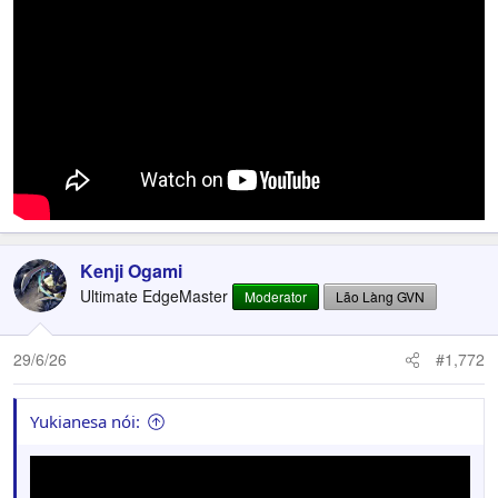
Kenji Ogami
Ultimate EdgeMaster
Moderator
Lão Làng GVN
29/6/26
#1,772
Yukianesa nói: