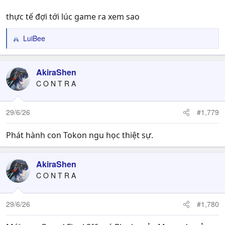
thực tế đợi tới lúc game ra xem sao
LuiBee
R
e
a
c
AkiraShen
t
C O N T R A
i
o
n
29/6/26
#1,779
s
:
Phát hành con Tokon ngu học thiệt sự.
AkiraShen
C O N T R A
29/6/26
#1,780