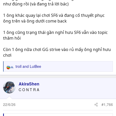
như đúng rồi (và đang trả lời bác)
1 ông khác quay lại chơi SF6 và đang cố thuyết phục
ông trên và ông dưới come back
1 ông cũng trạng thái gần nghỉ hưu SF6 vẫn vào topic
thăm hỏi
Còn 1 ông nữa chơi GG strive vào rủ mấy ông nghỉ hưu
chơi
troll
and
LuiBee
R
e
a
c
AkiraShen
t
C O N T R A
i
o
n
22/6/26
#1,766
s
: