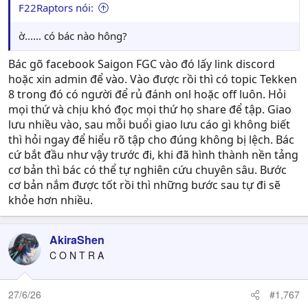
F22Raptors nói:
ờ...... có bác nào hông?
Bác gõ facebook Saigon FGC vào đó lấy link discord
hoặc xin admin để vào. Vào được rồi thì có topic Tekken
8 trong đó có người để rủ đánh onl hoặc off luôn. Hỏi
mọi thứ và chịu khó đọc mọi thứ họ share để tập. Giao
lưu nhiều vào, sau mỗi buổi giao lưu cáo gì không biết
thì hỏi ngay để hiểu rõ tập cho đúng không bị lệch. Bác
cứ bắt đầu như vậy trước đi, khi đã hình thành nền tảng
cơ bản thì bác có thể tự nghiên cứu chuyên sâu. Bước
cơ bản nắm được tốt rồi thì những bước sau tự đi sẽ
khỏe hơn nhiều.
AkiraShen
C O N T R A
27/6/26
#1,767