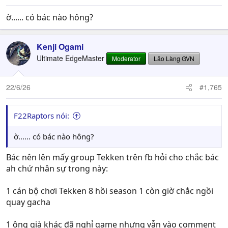
ờ...... có bác nào hông?
Kenji Ogami
Ultimate EdgeMaster
Moderator
Lão Làng GVN
22/6/26
#1,765
F22Raptors nói:
ờ...... có bác nào hông?
Bác nên lên mấy group Tekken trên fb hỏi cho chắc bác
ah chứ nhân sự trong này:
1 cán bộ chơi Tekken 8 hồi season 1 còn giờ chắc ngồi
quay gacha
1 ông già khác đã nghỉ game nhưng vẫn vào comment