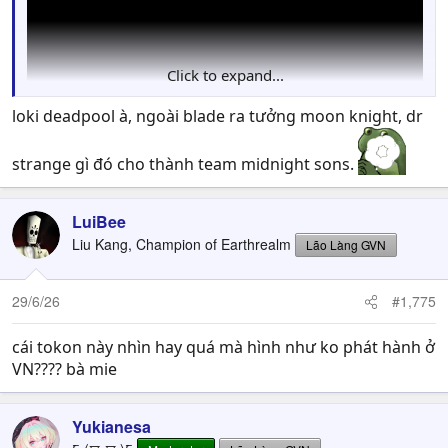
Click to expand...
loki deadpool à, ngoài blade ra tưởng moon knight, dr
strange gì đó cho thành team midnight sons.
LuiBee
Liu Kang, Champion of Earthrealm
Lão Làng GVN
29/6/26
#1,775
cái tokon này nhìn hay quá mà hình như ko phát hành ở
VN???? bà mie
Yukianesa