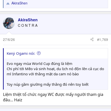
AkiraShen
R
e
a
c
AkiraShen
t
C O N T R A
i
o
n
27/6/26
#1,769
s
:
Kenji Ogami nói:
Evo ngay mùa World Cup đúng là liệm
Chi phí tới Mẽo và sinh hoạt, du lịch nó độn lên cả cục do
ml Infantino với thằng mặt da cam nó bào
Toy núp gầm giường mấy thằng đó nên toy biết
Liệm thiệt tổ chức ngay WC được mấy người tham gia
đâu... Haiz