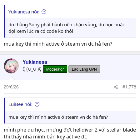
:
Yukianesa nói:
do thằng Sony phát hành nên chặn vùng, du học hoặc
đợi xem lúc ra có code ko thôi
mua key thì mình active ở steam vn dc hả fen?
Yukianesa
ξ (⩌‸⩌ )ξ
Moderator
Lão Làng GVN
29/6/26
#1,778
LuiBee nói:
mua key thì mình active ở steam vn dc hả fen?
mình phe du học, nhưng đợt helldiver 2 với stellar blade
thì thấy nhà mình bán key active đc