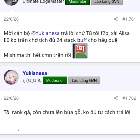
Ultimate EdgeMaster
Moderator
Lão Làng GVN
22/6/26
#1,761
Mời cán bộ
@Yukianesa
trả lời chứ T8 tôi f2p, xài Alisa
E0 ko trấn chờ tích đủ 24 stack buff cho hâụ duệ
Mishima thì hết cmn trận rồi
Yukianesa
ξ (⩌‸⩌ )ξ
Moderator
Lão Làng GVN
22/6/26
#1,762
Tôi rank gà, còn chưa lên búa gỗ, ko đủ tư cách trả lời