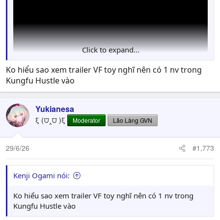
Click to expand...
Ko hiểu sao xem trailer VF toy nghĩ nên có 1 nv trong
Kungfu Hustle vào
Yukianesa
ξ (⩌‸⩌ )ξ
Moderator
Lão Làng GVN
29/6/26
#1,773
Kenji Ogami nói:
Ko hiểu sao xem trailer VF toy nghĩ nên có 1 nv trong
Kungfu Hustle vào