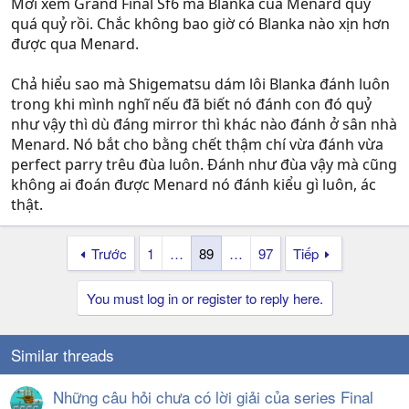
Mới xem Grand Final Sf6 má Blanka của Menard quỷ
quá quỷ rồi. Chắc không bao giờ có Blanka nào xịn hơn
được qua Menard.
Chả hiểu sao mà Shigematsu dám lôi Blanka đánh luôn
trong khi mình nghĩ nếu đã biết nó đánh con đó quỷ
như vậy thì dù đáng mirror thì khác nào đánh ở sân nhà
Menard. Nó bắt cho bằng chết thậm chí vừa đánh vừa
perfect parry trêu đùa luôn. Đánh như đùa vậy mà cũng
không ai đoán được Menard nó đánh kiểu gì luôn, ác
thật.
Trước
1
…
89
…
97
Tiếp
You must log in or register to reply here.
Similar threads
Những câu hỏi chưa có lời giải của series Final