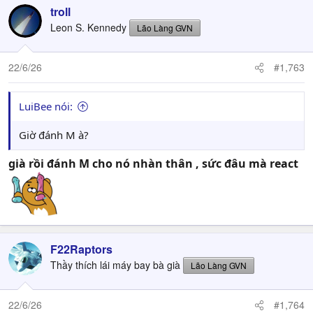
troll
Leon S. Kennedy
Lão Làng GVN
22/6/26
#1,763
LuiBee nói:
Giờ đánh M à?
già rồi đánh M cho nó nhàn thân , sức đâu mà react
F22Raptors
Thầy thích lái máy bay bà già
Lão Làng GVN
22/6/26
#1,764