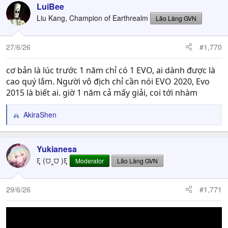
LuiBee
Liu Kang, Champion of Earthrealm
Lão Làng GVN
27/6/26
#1,770
cơ bản là lúc trước 1 năm chỉ có 1 EVO, ai dành được là
cao quý lắm. Người vô địch chỉ cần nói EVO 2020, Evo
2015 là biết ai. giờ 1 năm cả mấy giải, coi tới nhàm
AkiraShen
R
e
a
c
Yukianesa
t
ξ (⩌‸⩌ )ξ
Moderator
Lão Làng GVN
i
o
n
29/6/26
#1,771
s
: