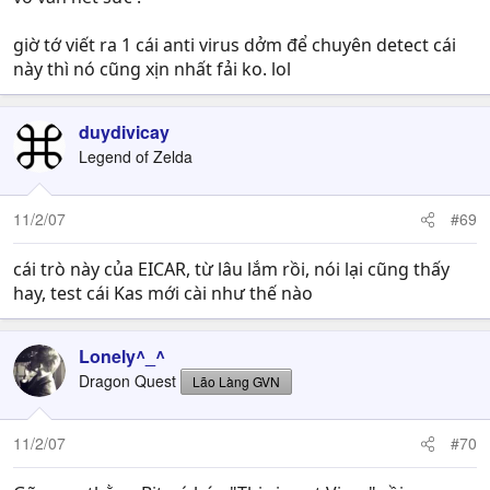
giờ tớ viết ra 1 cái anti virus dởm để chuyên detect cái
này thì nó cũng xịn nhất fải ko. lol
duydivicay
Legend of Zelda
11/2/07
#69
cái trò này của EICAR, từ lâu lắm rồi, nói lại cũng thấy
hay, test cái Kas mới cài như thế nào
Lonely^_^
Dragon Quest
Lão Làng GVN
11/2/07
#70