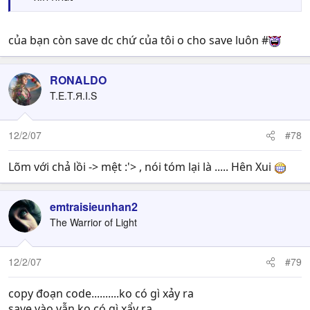
của bạn còn save dc chứ của tôi o cho save luôn #
RONALDO
T.E.T.Я.I.S
12/2/07
#78
Lõm với chả lồi -> mệt :'> , nói tóm lại là ..... Hên Xui
emtraisieunhan2
The Warrior of Light
12/2/07
#79
copy đoạn code..........ko có gì xảy ra
save vào vẫn ko có gì xẩy ra...........