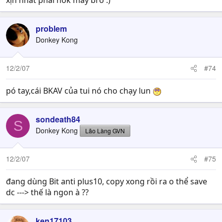
xịn nhất phải hôk mấy bro :)
problem
Donkey Kong
12/2/07
#74
pó tay,cái BKAV của tui nó cho chạy lun
sondeath84
S
Donkey Kong
Lão Làng GVN
12/2/07
#75
đang dùng Bit anti plus10, copy xong rồi ra o thể save
dc ---> thế là ngon à ??
ken17103