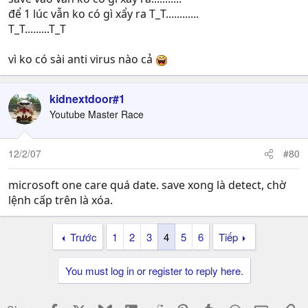
để 1 lúc vẫn ko có gì xẩy ra T_T............
T_T.........T_T
vì ko có sài anti virus nào cả
kidnextdoor#1
Youtube Master Race
12/2/07
#80
microsoft one care quá date. save xong là detect, chờ
lệnh cấp trên là xóa.
Trước
1
2
3
4
5
6
Tiếp
You must log in or register to reply here.
Facebook
X
Bluesky
LinkedIn
Reddit
Pinterest
Tumblr
WhatsApp
Email
Li