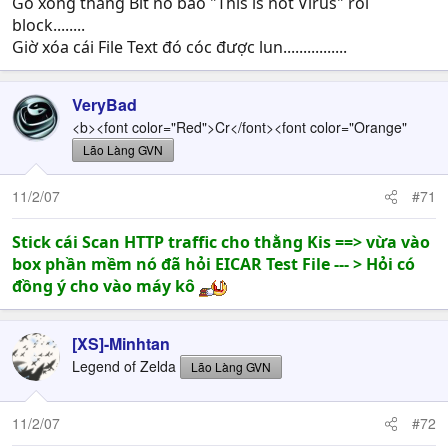
Gõ xong thằng Bit nó báo "This is not Virus" rồi
block........
Giờ xóa cái File Text đó cóc được lun................
VeryBad
<b><font color="Red">Cr</font><font color="Orange"
Lão Làng GVN
11/2/07
#71
Stick cái Scan HTTP traffic cho thằng Kis ==> vừa vào
box phần mềm nó đã hỏi EICAR Test File --- > Hỏi có
đồng ý cho vào máy kô
[XS]-Minhtan
Legend of Zelda
Lão Làng GVN
11/2/07
#72