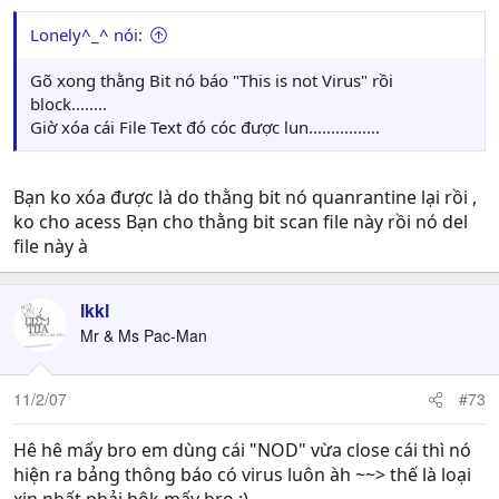
Lonely^_^ nói:
Gõ xong thằng Bit nó báo "This is not Virus" rồi
block........
Giờ xóa cái File Text đó cóc được lun................
Bạn ko xóa được là do thằng bit nó quanrantine lại rồi ,
ko cho acess Bạn cho thằng bit scan file này rồi nó del
file này à
lkkl
Mr & Ms Pac-Man
11/2/07
#73
Hê hê mấy bro em dùng cái "NOD" vừa close cái thì nó
hiện ra bảng thông báo có virus luôn àh ~~> thế là loại