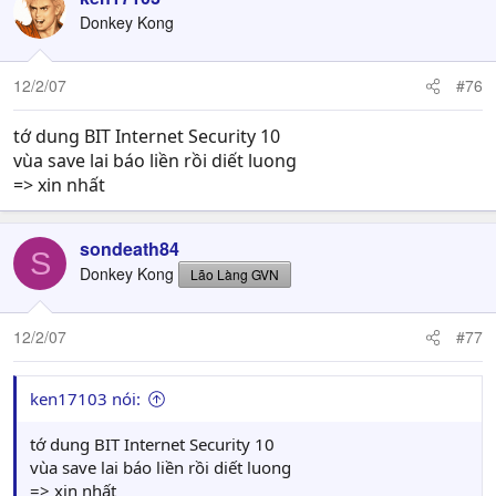
Donkey Kong
12/2/07
#76
tớ dung BIT Internet Security 10
vùa save lai báo liền rồi diết luong
=> xin nhất
sondeath84
S
Donkey Kong
Lão Làng GVN
12/2/07
#77
ken17103 nói:
tớ dung BIT Internet Security 10
vùa save lai báo liền rồi diết luong
=> xin nhất