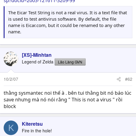
sp?docid=2003-121611-3209-99
The Eicar Test String is not a real virus. It is a text file that
is used to test antivirus software. By default, the file
name is Eicar.com, but it could be renamed to any other
name.
[XS]-Minhtan
Legend of Zelda
Lão Làng GVN
10/2/07
#62
thằng sysmantec noi thế à . bên tui thằng bit nó báo lúc
save nhưng mà nó nói rằng " This is not a virus " rồi
block
Kiteretsu
K
Fire in the hole!