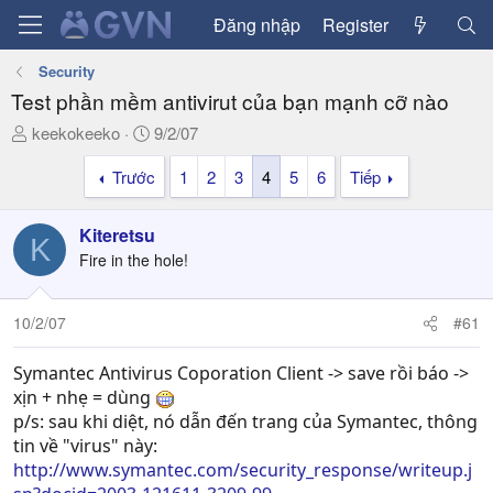
Đăng nhập
Register
Security
Test phần mềm antivirut của bạn mạnh cỡ nào
T
N
keekokeeko
9/2/07
h
g
Trước
1
2
3
4
5
6
Tiếp
r
à
e
y
a
g
Kiteretsu
K
d
ử
Fire in the hole!
s
i
t
a
10/2/07
#61
r
t
Symantec Antivirus Coporation Client -> save rồi báo ->
e
xịn + nhẹ = dùng
r
p/s: sau khi diệt, nó dẫn đến trang của Symantec, thông
tin về "virus" này:
http://www.symantec.com/security_response/writeup.j