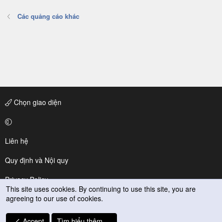
Các quảng cáo khác
Chọn giao diện
Liên hệ
Quy định và Nội quy
Privacy Policy
This site uses cookies. By continuing to use this site, you are
agreeing to our use of cookies.
Trợ giúp
R
Accept
Tìm hiểu thêm.…