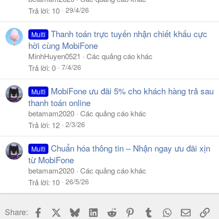
29/4/26
Trả lời
10
Thanh toán trực tuyến nhận chiết khấu cực
Multi
hời cùng MobiFone
MinhHuyen0521
Các quảng cáo khác
7/4/26
Trả lời
0
MobiFone ưu đãi 5% cho khách hàng trả sau
Multi
thanh toán online
betamam2020
Các quảng cáo khác
2/3/26
Trả lời
12
Chuẩn hóa thông tin – Nhận ngay ưu đãi xịn
Multi
từ MobiFone
betamam2020
Các quảng cáo khác
26/5/26
Trả lời
10
Facebook
X
Bluesky
LinkedIn
Reddit
Pinterest
Tumblr
WhatsApp
Email
Li
Share: