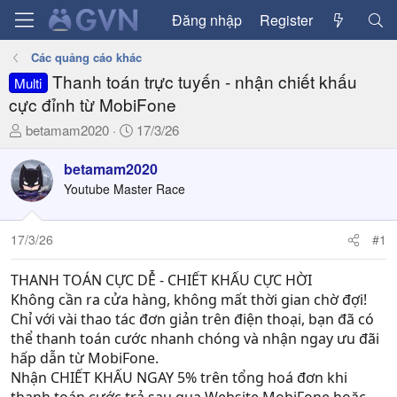
Đăng nhập
Register
Các quảng cáo khác
Thanh toán trực tuyến - nhận chiết khấu
Multi
cực đỉnh từ MobiFone
T
N
betamam2020
17/3/26
h
g
r
à
betamam2020
e
y
Youtube Master Race
a
g
d
ử
17/3/26
#1
s
i
t
a
THANH TOÁN CỰC DỄ - CHIẾT KHẤU CỰC HỜI
r
Không cần ra cửa hàng, không mất thời gian chờ đợi!
t
Chỉ với vài thao tác đơn giản trên điện thoại, bạn đã có
e
thể thanh toán cước nhanh chóng và nhận ngay ưu đãi
r
hấp dẫn từ MobiFone.
Nhận CHIẾT KHẤU NGAY 5% trên tổng hoá đơn khi