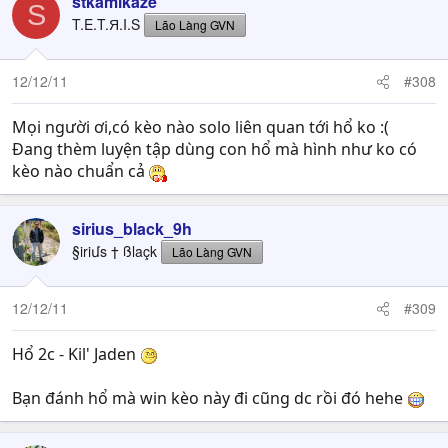
stkamikaze
S
T.E.T.Я.I.S
Lão Làng GVN
12/12/11
#308
Mọi người ơi,có kèo nào solo liên quan tới hổ ko :(
Đang thèm luyện tập dùng con hổ mà hình như ko có
kèo nào chuẩn cả
sirius_black_9h
§iriմs † ßlaçk
Lão Làng GVN
12/12/11
#309
Hổ 2c - Kil' Jaden
Bạn đánh hổ mà win kèo này đi cũng dc rồi đó hehe