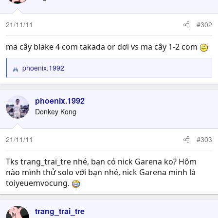
21/11/11
#302
ma cây blake 4 com takada or dơi vs ma cây 1-2 com
phoenix.1992
R
e
a
c
phoenix.1992
t
Donkey Kong
i
o
n
21/11/11
#303
s
:
Tks trang_trai_tre nhé, bạn có nick Garena ko? Hôm
nào mình thử solo với bạn nhé, nick Garena minh là
toiyeuemvocung.
trang_trai_tre