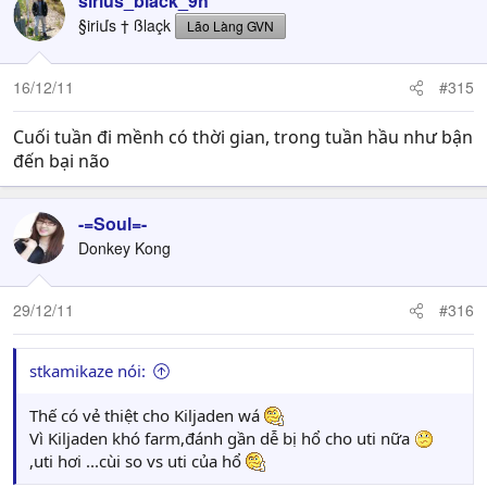
sirius_black_9h
§iriմs † ßlaçk
Lão Làng GVN
16/12/11
#315
Cuối tuần đi mềnh có thời gian, trong tuần hầu như bận
đến bại não
-=Soul=-
Donkey Kong
29/12/11
#316
stkamikaze nói:
Thế có vẻ thiệt cho Kiljaden wá
Vì Kiljaden khó farm,đánh gần dễ bị hổ cho uti nữa
,uti hơi ...cùi so vs uti của hổ