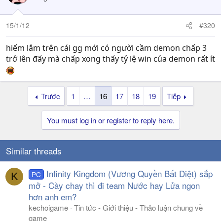
15/1/12
#320
hiếm lắm trên cái gg mới có người cầm demon chấp 3
trở lên đấy mà chấp xong thấy tỷ lệ win của demon rất ít
Trước
1
…
16
17
18
19
Tiếp
You must log in or register to reply here.
Similar threads
Infinity Kingdom (Vương Quyền Bất Diệt) sắp
PC
K
mở - Cày chay thì đi team Nước hay Lửa ngon
hơn anh em?
kechoigame
Tin tức - Giới thiệu - Thảo luận chung về
game