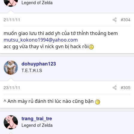
Legend of Zelda
21/11/11
#304
muốn giao lưu thì add yh của tớ thỉnh thoảng bem
mutsu_kokono1994@yahoo.com
acc gg vừa thay vì nick gvn bị hack rồi
dohuyphan123
T.E.T.Я.I.S
23/11/11
#305
^ Anh mày rủ đánh thì lúc nào cũng bận
trang_trai_tre
Legend of Zelda