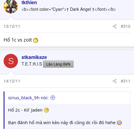
tkthien
<b><font color="Cyan">† Dark Angel †</font></b>
13/12/11
#310
Hổ 1c vs zolt
stkamikaze
S
T.E.T.Я.I.S
Lão Làng GVN
14/12/11
#311
sirius_black_9h nói:
Hổ 2c - Kil' Jaden
Bạn đánh hổ mà win kèo này đi cũng dc rồi đó hehe