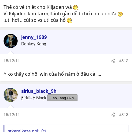
Thế có vẻ thiệt cho Kiljaden wá
Vì Kiljaden khó farm,đánh gần dễ bị hổ cho uti nữa
,uti hơi ...cùi so vs uti của hổ
jenny_1989
Donkey Kong
15/12/11
#312
^ ko thấy cơ hội win của hổ nằm ở đâu cả ....
sirius_black_9h
§iriմs † ßlaçk
Lão Làng GVN
15/12/11
#313
stkamikaze nói: