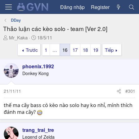
Đăng nhập
Register
DDay
Thảo luận các kèo solo - team [Ver 2.0]
T
N
Mr_Kaka
18/5/11
h
g
Trước
1
…
16
17
18
19
Tiếp
r
à
e
y
a
g
phoenix.1992
d
ử
Donkey Kong
s
i
t
a
21/11/11
#301
r
t
thế ma cây bass có kèo nào solo hay ko nhỉ, mình thích
e
đánh ma cây?
r
trang_trai_tre
Legend of Zelda