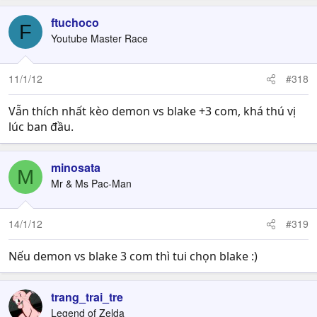
ftuchoco
F
Youtube Master Race
11/1/12
#318
Vẫn thích nhất kèo demon vs blake +3 com, khá thú vị
lúc ban đầu.
minosata
M
Mr & Ms Pac-Man
14/1/12
#319
Nếu demon vs blake 3 com thì tui chọn blake :)
trang_trai_tre
Legend of Zelda