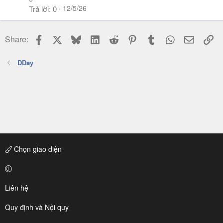
12/5/26
Trả lời
0
Facebook
X
Bluesky
LinkedIn
Reddit
Pinterest
Tumblr
WhatsApp
Email
Li
Share:
DDay
Chọn giao diện
Liên hệ
Quy định và Nội quy