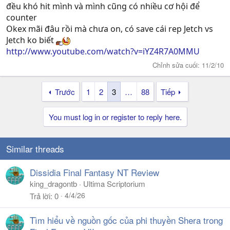
đều khó hit mình và mình cũng có nhiều cơ hội để
counter
Okex mãi đâu rồi mà chưa on, có save cái rep Jetch vs
Jetch ko biết
http://www.youtube.com/watch?v=iYZ4R7A0MMU
Chỉnh sửa cuối:
11/2/10
Trước
1
2
3
…
88
Tiếp
You must log in or register to reply here.
Similar threads
Dissidia Final Fantasy NT Review
king_dragontb
Ultima Scriptorium
4/4/26
Trả lời
0
Tìm hiểu về nguồn gốc của phi thuyền Shera trong