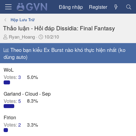
Đăng nhập
Register
Hộp Lưu Trữ
Thảo luận - Hỏi đáp Dissidia: Final Fantasy
T
N
Ryan_Hoang
10/2/10
h
g
r
Theo bạn kiểu Ex Burst nào khó thực hiện nhất (ko
à
e
y
dùng auto)
a
g
d
ử
WoL
s
i
Votes:
3
5.0%
t
a
Garland - Cloud - Sep
r
t
Votes:
5
8.3%
e
r
Firion
Votes:
2
3.3%