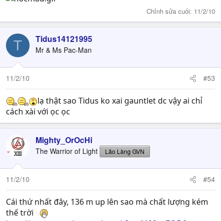
Chỉnh sửa cuối:
11/2/10
Tidus14121995
T
Mr & Ms Pac-Man
11/2/10
#53
lạ thật sao Tidus ko xai gauntlet dc vậy ai chỉ
cách xài với ọc ọc
Mighty_OrOcHi
The Warrior of Light
Lão Làng GVN
11/2/10
#54
Cái thứ nhất đây, 136 m up lên sao mà chất lượng kém
thế trời