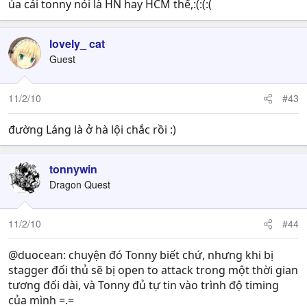
ủa cái tonny nói là HN hay HCM thế,:(:(:(
lovely_ cat
Guest
11/2/10
#43
đường Láng là ở hà lội chắc rồi :)
tonnywin
Dragon Quest
11/2/10
#44
@duocean: chuyện đó Tonny biết chứ, nhưng khi bị
stagger đối thủ sẽ bị open to attack trong một thời gian
tương đối dài, và Tonny đủ tự tin vào trình độ timing
của mình =.=