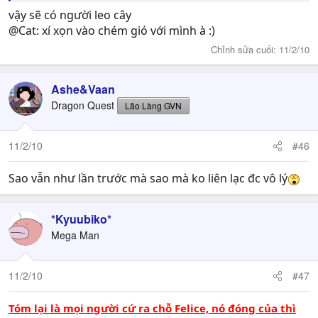
vậy sẽ có người leo cây
@Cat: xí xọn vào chém gió với mình à :)
Chỉnh sửa cuối:
11/2/10
Ashe&Vaan
Dragon Quest
Lão Làng GVN
11/2/10
#46
Sao vẫn như lần trước mà sao mà ko liên lạc đc vô lý
*Kyuubiko*
Mega Man
11/2/10
#47
Tóm lại là mọi người cứ ra chỗ Felice, nó đóng của thì