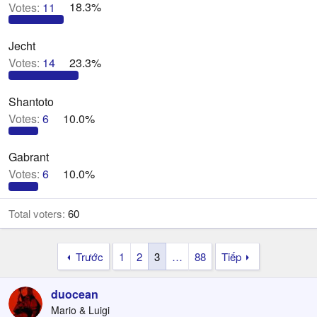
Votes:
11
18.3%
Jecht
Votes:
14
23.3%
Shantoto
Votes:
6
10.0%
Gabrant
Votes:
6
10.0%
Total voters
60
Trước
1
2
3
…
88
Tiếp
duocean
Mario & Luigi