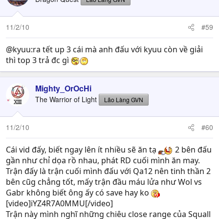
11/2/10
#59
@kyuu:ra tết up 3 cái mà anh đấu với kyuu còn về giải
thì top 3 trả đc gì
Mighty_OrOcHi
The Warrior of Light
Lão Làng GVN
11/2/10
#60
Cái vid đấy, biết ngay lên ít nhiều sẽ ăn tạ
2 bên đấu
gần như chỉ dọa rồ nhau, phát RD cuối mình ăn may.
Trận đấy là trận cuối mình đấu với Qa12 nên tinh thần 2
bên cũg chẳng tốt, mấy trận đầu máu lửa như Wol vs
Gabr không biết ông ấy có save hay ko
[video]iYZ4R7A0MMU[/video]
Trận này mình nghĩ những chiêu close range của Squall