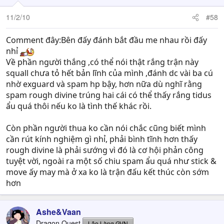
11/2/10
#58
Comment đây:Bên đấy đánh bắt đầu me nhau rồi đấy
nhỉ
Về phần người thắng ,có thể nói thật rắng trận này
squall chưa tỏ hết bản lĩnh của mình ,đánh dc vài ba cú
nhờ exguard và spam hp bậy, hơn nữa dù nghĩ rằng
spam rough divine trúng hai cái có thể thấy rắng tidus
ẩu quá thôi nếu ko là tình thế khác rồi.
Còn phần người thua ko cần nói chắc cũng biết mình
cần rút kính nghiệm gì nhỉ, phải bình tĩnh hơn thấy
rough divine là phải sướng vì đó là cơ hội phản công
tuyệt vời, ngoài ra một số chiu spam ẩu quá như stick &
move ấy may mà ở xa ko là trận đấu kết thúc còn sớm
hơn
Ashe&Vaan
Dragon Quest
Lão Làng GVN