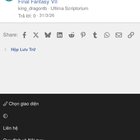
Final Fantasy VII
king_dragontb
Ultima Scriptorium
31/3/26
Trả lời
0
Facebook
X
Bluesky
LinkedIn
Reddit
Pinterest
Tumblr
WhatsApp
Email
Li
Share:
Hộp Lưu Trữ
Chọn giao diện
Liên hệ