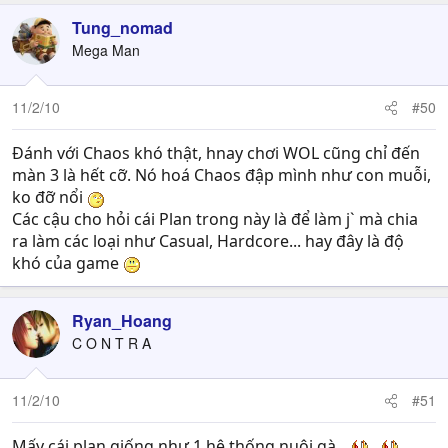
Tung_nomad
Mega Man
11/2/10
#50
Đánh với Chaos khó thật, hnay chơi WOL cũng chỉ đến
màn 3 là hết cỡ. Nó hoá Chaos đập mình như con muỗi,
ko đỡ nổi
Các cậu cho hỏi cái Plan trong này là để làm j` mà chia
ra làm các loại như Casual, Hardcore... hay đây là độ
khó của game
Ryan_Hoang
C O N T R A
11/2/10
#51
Mấy cái plan giống như 1 hệ thống nuôi gà