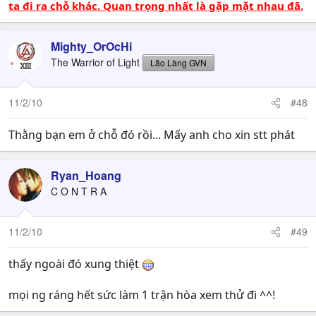
ta đi ra chỗ khác. Quan trọng nhất là gặp mặt nhau đã.
Mighty_OrOcHi
The Warrior of Light
Lão Làng GVN
11/2/10
#48
Thằng bạn em ở chỗ đó rồi... Mấy anh cho xin stt phát
Ryan_Hoang
C O N T R A
11/2/10
#49
thấy ngoài đó xung thiệt
mọi ng ráng hết sức làm 1 trận hòa xem thử đi ^^!