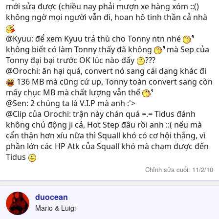
mới sửa được (chiều nay phải mượn xe hàng xóm ::()
không ngờ mọi người vẫn đi, hoan hô tinh thần cả nhà
@Kyuu: để xem Kyuu trả thù cho Tonny ntn nhé
không biết có làm Tonny thấy đã không
mà Sep của
Tonny đại bại trước OK lúc nào đấy
???
@Orochi: ăn hại quá, convert nó sang cái dạng khác đi
136 MB mà cũng cứ up, Tonny toàn convert sang còn
mấy chục MB mà chất lượng vẫn thế
@Sen: 2 chúng ta là V.I.P mà anh :'>
@Clip của Orochi: trận này chán quá =.= Tidus đánh
không chủ động ji cả, Hot Step đâu rồi anh ::( nếu mà
cẩn thận hơn xíu nữa thì Squall khó có cơ hội thắng, vì
phần lớn các HP Atk của Squall khó mà chạm được đến
Tidus
Chỉnh sửa cuối:
11/2/10
duocean
Mario & Luigi