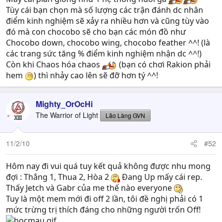
Tùy cái bạn chọn mà số lượng các trận đánh dc nhân
điểm kinh nghiệm sẽ xảy ra nhiều hơn và cũng tùy vào
đó mà con chocobo sẽ cho bạn các món đồ như
Chocobo down, chocobo wing, chocobo feather ^^! (là
các trang sức tăng % điểm kinh nghiệm nhận dc ^^!)
Còn khi Chaos hóa chaos
(bạn có chơi Rakion phải
hem
) thì nhảy cao lên sẽ đỡ hơn tý ^^!
Mighty_OrOcHi
The Warrior of Light
Lão Làng GVN
11/2/10
#52
Hôm nay đi vui quá tuy kết quả không được nhu mong
đợi : Thắng 1, Thua 2, Hòa 2
Đang Up mấy cái rep.
Thấy Jetch và Gabr của me thế nào everyone
Tuy là một mem mới đi off 2 lần, tôi đề nghị phải có 1
mức trừng trị thích đáng cho những người trốn Off!