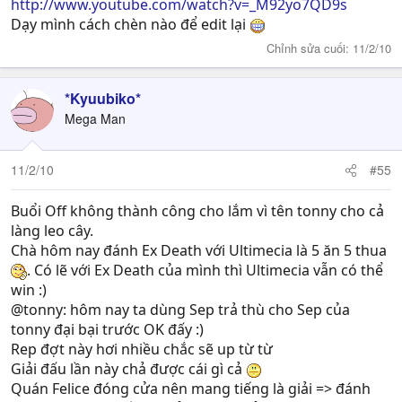
http://www.youtube.com/watch?v=_M92yo7QD9s
Dạy mình cách chèn nào để edit lại
Chỉnh sửa cuối:
11/2/10
*Kyuubiko*
Mega Man
11/2/10
#55
Buổi Off không thành công cho lắm vì tên tonny cho cả
làng leo cây.
Chà hôm nay đánh Ex Death với Ultimecia là 5 ăn 5 thua
. Có lẽ với Ex Death của mình thì Ultimecia vẫn có thể
win :)
@tonny: hôm nay ta dùng Sep trả thù cho Sep của
tonny đại bại trước OK đấy :)
Rep đợt này hơi nhiều chắc sẽ up từ từ
Giải đấu lần này chả được cái gì cả
Quán Felice đóng cửa nên mang tiếng là giải => đánh