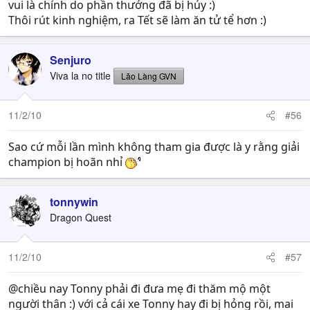
vui là chính do phần thưởng đã bị hủy :)
Thôi rút kinh nghiệm, ra Tết sẽ làm ăn tử tể hơn :)
Senjuro
Viva la no title
Lão Làng GVN
11/2/10
#56
Sao cứ mỗi lần mình không tham gia được là y rằng giải
champion bị hoãn nhỉ
tonnywin
Dragon Quest
11/2/10
#57
@chiều nay Tonny phải đi đưa mẹ đi thăm mộ một
người thân :) với cả cái xe Tonny hay đi bị hỏng rồi, mai