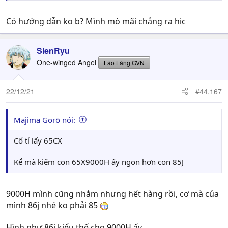
Có hướng dẫn ko b? Mình mò mãi chẳng ra hic
SienRyu
One-winged Angel
Lão Làng GVN
22/12/21
#44,167
Majima Gorō nói:
Cố tí lấy 65CX
Kể mà kiếm con 65X9000H ấy ngon hơn con 85J
9000H mình cũng nhắm nhưng hết hàng rồi, cơ mà của
mình 86j nhé ko phải 85
Hình như 86j kiểu thế cho 9000H ấy