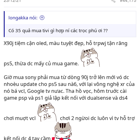
23/12/21
#44,175
longakka nói:
Có 35 quả mua tivi gì hợp ní các trọc phú ơi ??
Á đù, chơi lớn dữ
X90j tiệm cận oled, màu tuyệt đẹp, hỗ trpwj tận răng
ps5, thừa dc mấy củ mua game.
Giờ mua sony phải mua từ dòng 90j trở lên mới vó dc
nhoèu update cho ps5 sau nà6, với lại vông nghệ xr của
nó bá vcl, Google tv nưac. Tha hồ vọc, hôm truớc cài
game psp và ps1 giả lập kết nối với dualsense và ds4
chơi muợt vcl
chơi 2 ngừoi dc luôn vì tv hỗ trợ
kết nối dc 4 tay cầm