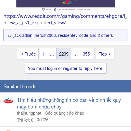
https://www.reddit.com/r/gaming/comments/ehgqra/i_
drew_a_ps1_exploded_view/
jackradian
,
herosf2006
,
residentevilcode
and 2 others
R
e
a
Trước
1
…
2209
…
3551
Tiếp
c
t
i
You must log in or register to reply here.
o
n
s
Similar threads
:
Tìm hiểu những thông tin cơ bản về bình ắc quy
máy bơm chữa cháy
thaihungphat
Các quảng cáo khác
3/7/26
Trả lời
0