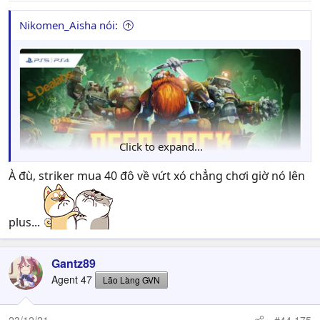
Nikomen_Aisha nói:
Click to expand...
À đù, striker mua 40 đô về vứt xó chẳng chơi giờ nó lên
plus...
Gantz89
Agent 47
Lão Làng GVN