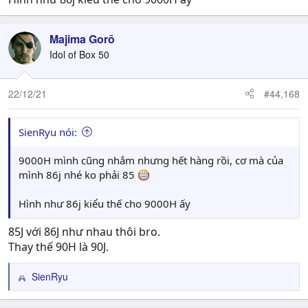
Majima Gorō
Idol of Box 50
22/12/21
#44,168
SienRyu nói:
9000H mình cũng nhắm nhưng hết hàng rồi, cơ mà của
mình 86j nhé ko phải 85
Hình như 86j kiểu thế cho 9000H ấy
85J với 86J như nhau thôi bro.
Thay thế 90H là 90J.
SienRyu
R
e
a