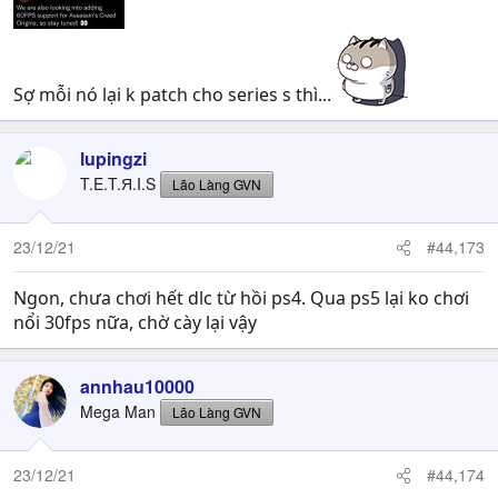
Sợ mỗi nó lại k patch cho series s thì...
lupingzi
T.E.T.Я.I.S
Lão Làng GVN
23/12/21
#44,173
Ngon, chưa chơi hết dlc từ hồi ps4. Qua ps5 lại ko chơi
nổi 30fps nữa, chờ cày lại vậy
annhau10000
Mega Man
Lão Làng GVN
23/12/21
#44,174