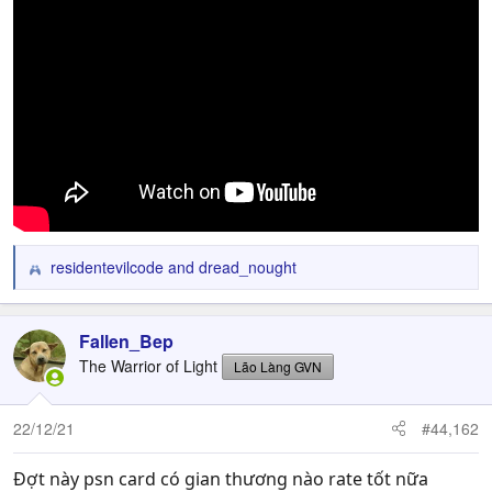
residentevilcode
and
dread_nought
R
e
a
c
Fallen_Bep
t
The Warrior of Light
Lão Làng GVN
i
o
n
22/12/21
#44,162
s
:
Đợt này psn card có gian thương nào rate tốt nữa