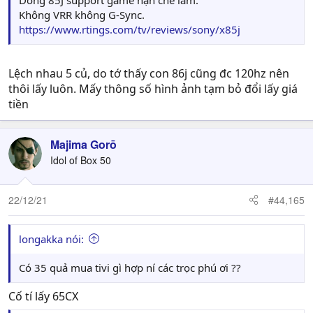
Không VRR không G-Sync.
https://www.rtings.com/tv/reviews/sony/x85j
Lệch nhau 5 củ, do tớ thấy con 86j cũng đc 120hz nên
thôi lấy luôn. Mấy thông số hình ảnh tạm bỏ đổi lấy giá
tiền
Majima Gorō
Idol of Box 50
22/12/21
#44,165
longakka nói:
Có 35 quả mua tivi gì hợp ní các trọc phú ơi ??
Cố tí lấy 65CX