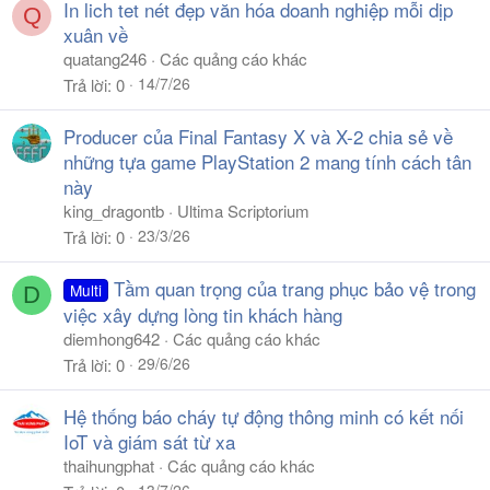
In lich tet nét đẹp văn hóa doanh nghiệp mỗi dịp
Q
xuân về
quatang246
Các quảng cáo khác
14/7/26
Trả lời
0
Producer của Final Fantasy X và X-2 chia sẻ về
những tựa game PlayStation 2 mang tính cách tân
này
king_dragontb
Ultima Scriptorium
23/3/26
Trả lời
0
Tầm quan trọng của trang phục bảo vệ trong
Multi
D
việc xây dựng lòng tin khách hàng
diemhong642
Các quảng cáo khác
29/6/26
Trả lời
0
Hệ thống báo cháy tự động thông minh có kết nối
IoT và giám sát từ xa
thaihungphat
Các quảng cáo khác