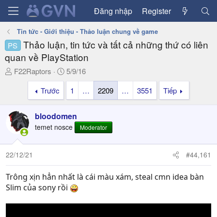
Đăng nhập
Register
Tin tức - Giới thiệu - Thảo luận chung về game
Thảo luận, tin tức và tất cả những thứ có liên
PS
quan về PlayStation
T
N
F22Raptors
5/9/16
h
g
Trước
1
…
2209
…
3551
Tiếp
r
à
e
y
a
g
bloodomen
d
ử
temet nosce
Moderator
s
i
t
a
22/12/21
#44,161
r
t
Trông xịn hẳn nhất là cái màu xám, steal cmn idea bàn
e
Slim của sony rồi
r