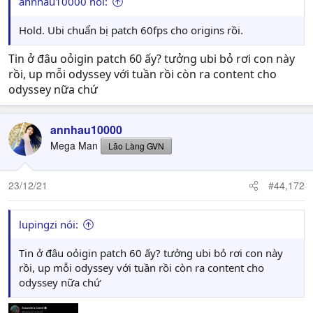
annhau10000 nói:
Hold. Ubi chuẩn bị patch 60fps cho origins rồi.
Á đù, chơi lớn dữ
Tin ở đâu oỏigin patch 60 ấy? tưởng ubi bỏ rơi con này
rồi, up mỗi odyssey với tuần rồi còn ra content cho
odyssey nữa chứ
annhau10000
Mega Man
Lão Làng GVN
23/12/21
#44,172
lupingzi nói:
Tin ở đâu oỏigin patch 60 ấy? tưởng ubi bỏ rơi con này
rồi, up mỗi odyssey với tuần rồi còn ra content cho
odyssey nữa chứ