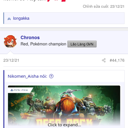
Chỉnh sửa cuối:
23/12/21
longakka
R
e
a
c
Chronos
t
Red, Pokémon champion
Lão Làng GVN
i
o
n
23/12/21
#44,176
s
:
Nikomen_Aisha nói:
Click to expand...