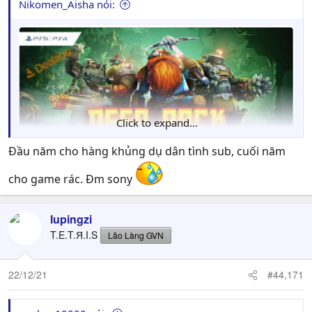
Nikomen_Aisha nói:
Click to expand...
Đầu năm cho hàng khủng dụ dân tình sub, cuối năm
cho game rác. Đm sony
lupingzi
T.E.T.Я.I.S
Lão Làng GVN
22/12/21
#44,171