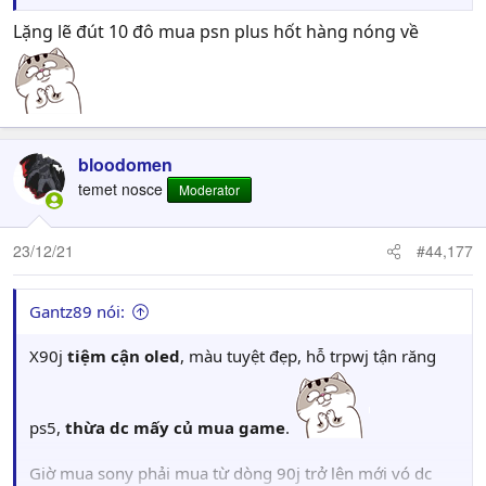
Lặng lẽ đút 10 đô mua psn plus hốt hàng nóng về
bloodomen
temet nosce
Moderator
23/12/21
#44,177
Gantz89 nói:
X90j
tiệm cận oled
, màu tuyệt đẹp, hỗ trpwj tận răng
Á đù, chơi lớn dữ
ps5,
thừa dc mấy củ mua game
.
Giờ mua sony phải mua từ dòng 90j trở lên mới vó dc