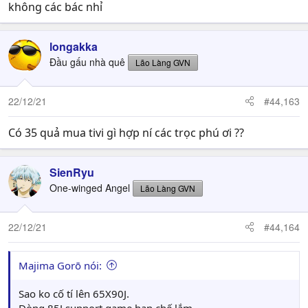
không các bác nhỉ
longakka
Đầu gấu nhà quê
Lão Làng GVN
22/12/21
#44,163
Có 35 quả mua tivi gì hợp ní các trọc phú ơi ??
SienRyu
One-winged Angel
Lão Làng GVN
22/12/21
#44,164
Majima Gorō nói:
Sao ko cố tí lên 65X90J.
Dòng 85J support game hạn chế lắm.