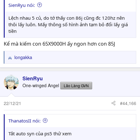
SienRyu nói:
Lệch nhau 5 củ, do tớ thấy con 86j cũng đc 120hz nên
thôi lấy luôn. Mấy thông số hình ảnh tạm bỏ đổi lấy giá
tiền
Kể mà kiếm con 65X9000H ấy ngon hơn con 85J
longakka
R
e
a
c
SienRyu
t
One-winged Angel
Lão Làng GVN
i
o
n
22/12/21
#44,166
s
:
ThanatosII nói:
Tắt auto syn của ps5 thử xem