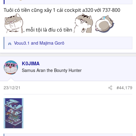
Tuôi có tiền cũng xây 1 cái cockpit a320 với 737-800
, mỗi tội là đíu có tiền
Vouu3.1
and
Majima Gorō
R
e
a
c
K0JIMA
t
Samus Aran the Bounty Hunter
i
o
n
23/12/21
#44,179
s
: