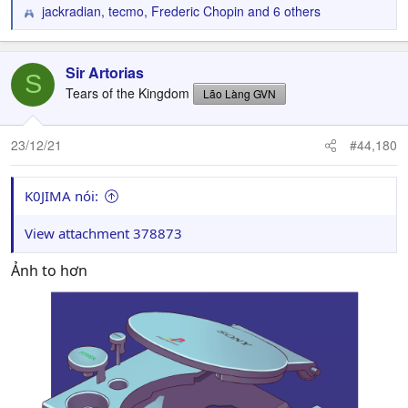
jackradian
,
tecmo
,
Frederic Chopin
and 6 others
R
e
a
c
Sir Artorias
S
t
Tears of the Kingdom
Lão Làng GVN
i
o
n
23/12/21
#44,180
s
:
K0JIMA nói:
View attachment 378873
Ảnh to hơn