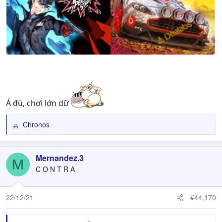
Á đù, chơi lớn dữ
Chronos
R
e
a
c
Mernandez.3
M
t
C O N T R A
i
o
n
22/12/21
#44,170
s
: