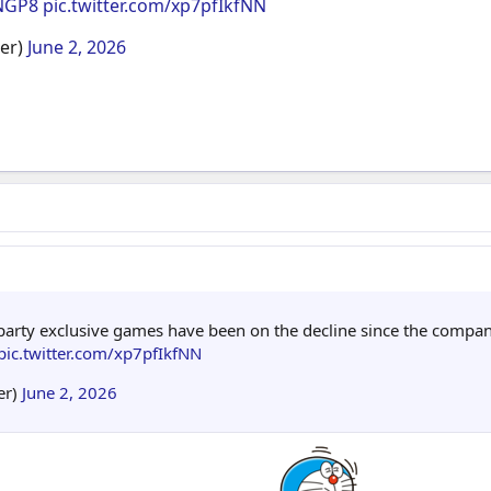
bNGP8
pic.twitter.com/xp7pfIkfNN
er)
June 2, 2026
st-party exclusive games have been on the decline since the compan
pic.twitter.com/xp7pfIkfNN
er)
June 2, 2026