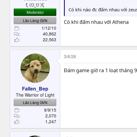
t
ξ (⩌‸⩌ )ξ
e
Có khi nào đc đấm nhau với zeu
Moderator
r
Lão Làng GVN
Có khi đấm nhau với Athena
1/12/10
40,862
22,563
3/6/26
Đám game giờ ra 1 loạt tháng 9
Fallen_Bep
The Warrior of Light
Lão Làng GVN
9/9/15
2,070
1,247