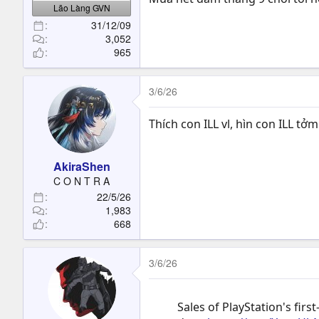
Lão Làng GVN
31/12/09
3,052
965
3/6/26
Thích con ILL vl, hìn con ILL t
AkiraShen
C O N T R A
22/5/26
1,983
668
3/6/26
Sales of PlayStation's fir