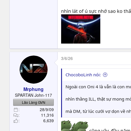
nhìn lát of ú sực nhớ sao ko th
3/6/26
ChocoboLinh nói:
Ngoài con Oni 4 là vẫn là con m
Mrphung
SPARTAN John-117
nhìn thằng ILL, thật sự mong mỏ
Lão Làng GVN
28/9/09
mà DM, từ lúc cưới vợ dọn về nh
11,316
6,639
cũng vậy, đầu năm