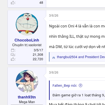
48
3/6/26
Ngoài con Oni 4 là vẫn là con 
nhìn thằng ILL, thật sự mong m
ChocoboLinh
Chuyên trị xaolonist
mà DM, từ lúc cưới vợ dọn về n
3/5/17
21,308
thangbui2504
and
President Dev
R
22,720
e
a
c
3/6/26
t
i
o
Fallen_Bep nói:
n
s
Đám game giờ ra 1 loạt tháng 9
thanh93tn
:
Mega Man
Mua hết đám tháng 9 chơi tới h