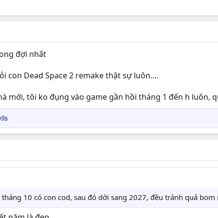
mong đợi nhất
ỏi con Dead Space 2 remake thật sự luôn....
hà mới, tôi ko đụng vào game gần hồi tháng 1 đến h luôn, q
ils
, tháng 10 có con cod, sau đó dời sang 2027, đều tránh quả bom
ết năm là đẹp