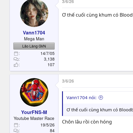
3/6/26
Ơ thế cuối cùng khum có Bloodb
Vann1704
Mega Man
Lão Làng GVN
14/7/05
3,138
107
3/6/26
Vann1704 nói:
Ơ thế cuối cùng khum có Bloodb
YourFNS-M
Youtube Master Race
Chôn lâu rồi còn hóng
19/5/26
84