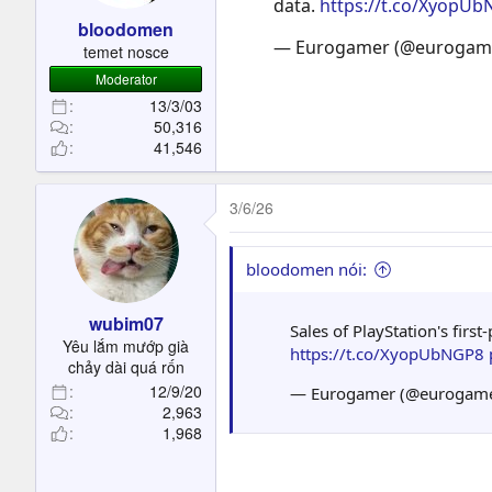
data.
https://t.co/XyopU
bloodomen
— Eurogamer (@eurogam
temet nosce
Moderator
13/3/03
50,316
41,546
3/6/26
bloodomen nói:
wubim07
Sales of PlayStation's fir
Yêu lắm mướp già
https://t.co/XyopUbNGP8
chảy dài quá rốn
12/9/20
— Eurogamer (@eurogam
2,963
1,968