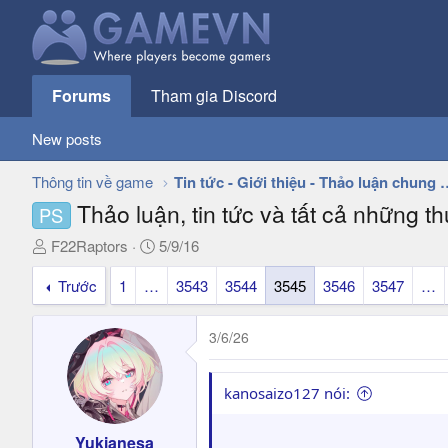
Forums
Tham gia Discord
New posts
Thông tin về game
Tin tức - Giới thiệu - 
Thảo luận, tin tức và tất cả những t
PS
T
N
F22Raptors
5/9/16
h
g
Trước
1
…
3543
3544
3545
3546
3547
…
r
à
e
y
a
g
3/6/26
d
ử
s
i
t
kanosaizo127 nói:
a
r
Yukianesa