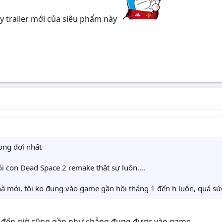
ấy trailer mới của siêu phẩm này
ong đợi nhất
i con Dead Space 2 remake thật sự luôn....
à mới, tôi ko đụng vào game gần hồi tháng 1 đến h luôn, quá sứ
 đến giờ cũng gần như chẳng đụng được vào game.