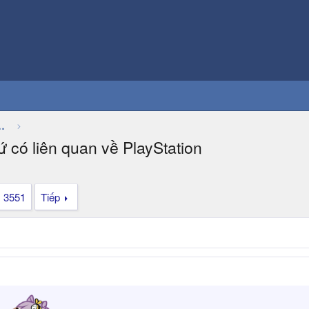
Thảo luận chung về game
hứ có liên quan về PlayStation
3551
Tiếp