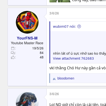
3/6/26
wubim07 nói:
YourFNS-M
Youtube Master Race
19/5/26
84
nhìn lát of ú sực nhớ sao ko thấ
48
View attachment 762683
vkl thằng Chó Hư này gần cả v
bloodomen
R
e
a
c
3/6/26
t
i
Lol ND giờ chỉ còn là cái tên, t