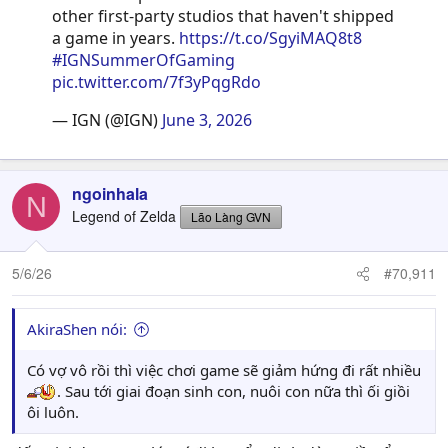
other first-party studios that haven't shipped
a game in years.
https://t.co/SgyiMAQ8t8
#IGNSummerOfGaming
pic.twitter.com/7f3yPqgRdo
— IGN (@IGN)
June 3, 2026
ngoinhala
N
Legend of Zelda
Lão Làng GVN
5/6/26
#70,911
AkiraShen nói:
Có vợ vô rồi thì việc chơi game sẽ giảm hứng đi rất nhiều
. Sau tới giai đoạn sinh con, nuôi con nữa thì ối giồi
ôi luôn.