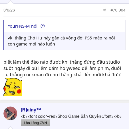
3/6/26
#70,904
YourFNS-M nói:
vkl thằng Chó Hư này gần cả vòng đời PS5 méo ra nổi
con game mới nào luôn
biết làm thế đéo nào được khi thằng đứng đầu studio
suốt ngày đi bú liếm đám holyweed để làm phim, đuổi
cụ thằng cuckman đi cho thằng khác lên mới khá được
[R]ainy™
<b><font color=red>Shop Game Bản Quyền</font></b>
Lão Làng GVN