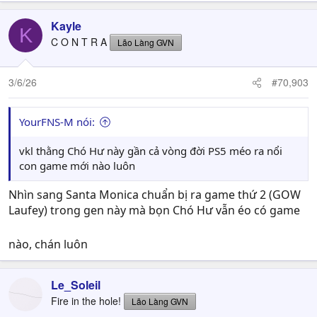
Kayle
K
C O N T R A
Lão Làng GVN
3/6/26
#70,903
YourFNS-M nói:
vkl thằng Chó Hư này gần cả vòng đời PS5 méo ra nổi
con game mới nào luôn
Nhìn sang Santa Monica chuẩn bị ra game thứ 2 (GOW
Laufey) trong gen này mà bọn Chó Hư vẫn éo có game
nào, chán luôn
Le_Soleil
Fire in the hole!
Lão Làng GVN