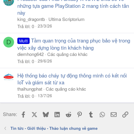
những tựa game PlayStation 2 mang tính cách tân
này
king_dragontb
Ultima Scriptorium
23/3/26
Trả lời
0
Tầm quan trọng của trang phục bảo vệ trong
Multi
D
việc xây dựng lòng tin khách hàng
diemhong642
Các quảng cáo khác
29/6/26
Trả lời
0
Hệ thống báo cháy tự động thông minh có kết nối
IoT và giám sát từ xa
thaihungphat
Các quảng cáo khác
13/7/26
Trả lời
0
Facebook
X
Bluesky
LinkedIn
Reddit
Pinterest
Tumblr
WhatsApp
Email
Li
Share:
Tin tức - Giới thiệu - Thảo luận chung về game