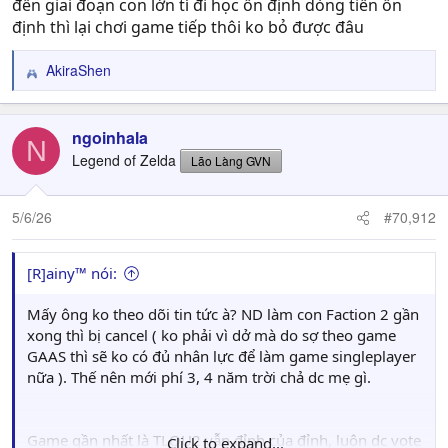
đến giai đoạn con lớn tí đi học ổn định dòng tiền ổn
định thì lại chơi game tiếp thôi ko bỏ được đâu
AkiraShen
R
e
a
c
ngoinhala
N
t
Legend of Zelda
Lão Làng GVN
i
o
n
5/6/26
#70,912
s
:
[R]ainy™ nói:
Mấy ông ko theo dõi tin tức à? ND làm con Faction 2 gần
xong thì bị cancel ( ko phải vì dở mà do sợ theo game
GAAS thì sẽ ko có đủ nhân lực để làm game singleplayer
nữa ). Thế nên mới phí 3, 4 năm trời chả dc mẹ gì.
Game gần nhất là TLOU2 vẫn đỉnh của đỉnh, luôn dc vote
Click to expand...