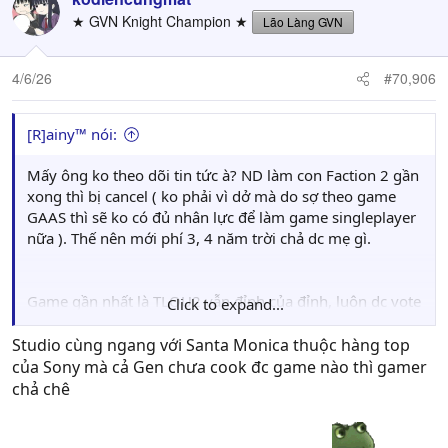
★ GVN Knight Champion ★
Lão Làng GVN
4/6/26
#70,906
[R]ainy™ nói:
Mấy ông ko theo dõi tin tức à? ND làm con Faction 2 gần
xong thì bị cancel ( ko phải vì dở mà do sợ theo game
GAAS thì sẽ ko có đủ nhân lực để làm game singleplayer
nữa ). Thế nên mới phí 3, 4 năm trời chả dc mẹ gì.
Game gần nhất là TLOU2 vẫn đỉnh của đỉnh, luôn dc vote
Click to expand...
rất nhiều trong list GOTC, có phải flop như tụi Betha,
Bioware,..các kiểu đâu mà bảo ăn mày quá khứ cha.
Studio cùng ngang với Santa Monica thuộc hàng top
của Sony mà cả Gen chưa cook đc game nào thì gamer
chả chê