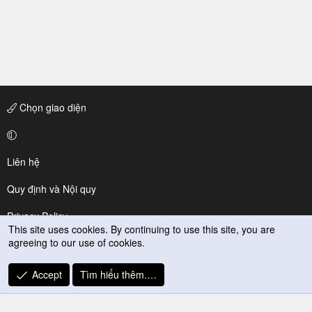
Chọn giao diện
Liên hệ
Quy định và Nội quy
Privacy Policy
This site uses cookies. By continuing to use this site, you are
agreeing to our use of cookies.
Trợ giúp
R
Accept
Tìm hiểu thêm.…
S
S