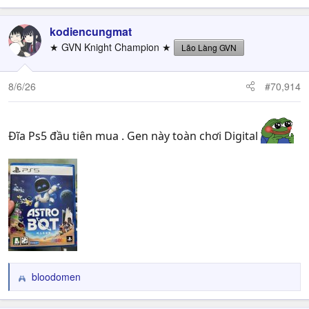
kodiencungmat
★ GVN Knight Champion ★
Lão Làng GVN
8/6/26
#70,914
Đĩa Ps5 đầu tiên mua . Gen này toàn chơi Digital
bloodomen
R
e
a