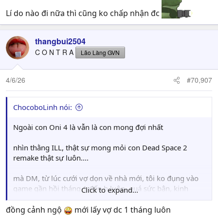
Lí do nào đi nữa thì cũng ko chấp nhận đc
thangbui2504
C O N T R A
Lão Làng GVN
4/6/26
#70,907
ChocoboLinh nói:
Ngoài con Oni 4 là vẫn là con mong đợi nhất
nhìn thằng ILL, thật sự mong mỏi con Dead Space 2
remake thật sự luôn....
mà DM, từ lúc cưới vợ dọn về nhà mới, tôi ko đụng vào
game gần hồi tháng 1 đến h luôn, quá sức bận, kinh
Click to expand...
khủng.
đồng cảnh ngộ
mới lấy vợ dc 1 tháng luôn