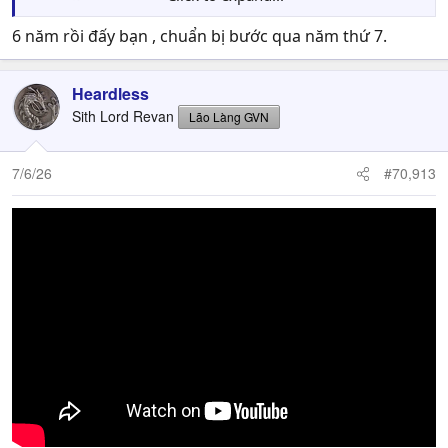
rất nhiều trong list GOTC, có phải flop như tụi Betha,
Bioware,..các kiểu đâu mà bảo ăn mày quá khứ cha.
6 năm rồi đấy bạn , chuẩn bị bước qua năm thứ 7.
Heardless
Sith Lord Revan
Lão Làng GVN
7/6/26
#70,913