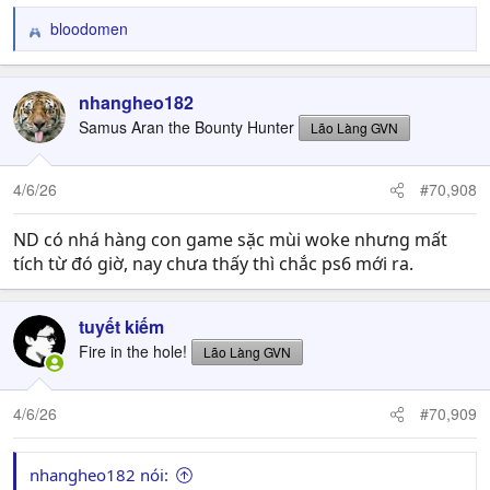
bloodomen
R
e
a
c
nhangheo182
t
Samus Aran the Bounty Hunter
Lão Làng GVN
i
o
n
4/6/26
#70,908
s
:
ND có nhá hàng con game sặc mùi woke nhưng mất
tích từ đó giờ, nay chưa thấy thì chắc ps6 mới ra.
tuyết kiếm
Fire in the hole!
Lão Làng GVN
4/6/26
#70,909
nhangheo182 nói: