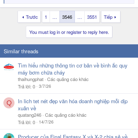
e
a
Trước
1
…
3546
…
3551
Tiếp
c
t
i
You must log in or register to reply here.
o
n
s
Similar threads
:
Tìm hiểu những thông tin cơ bản về bình ắc quy
máy bơm chữa cháy
thaihungphat
Các quảng cáo khác
3/7/26
Trả lời
0
In lich tet nét đẹp văn hóa doanh nghiệp mỗi dịp
Q
xuân về
quatang246
Các quảng cáo khác
14/7/26
Trả lời
0
Producer của Final Fantasy X và X-2 chia sẻ về