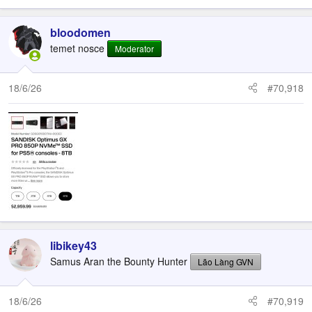
bloodomen
temet nosce
Moderator
18/6/26
#70,918
libikey43
Samus Aran the Bounty Hunter
Lão Làng GVN
18/6/26
#70,919