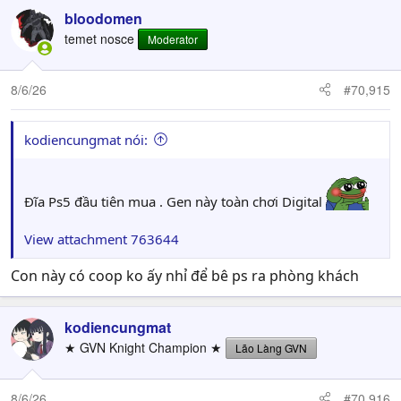
c
bloodomen
t
temet nosce
Moderator
i
o
n
8/6/26
#70,915
s
:
kodiencungmat nói:
Đĩa Ps5 đầu tiên mua . Gen này toàn chơi Digital
View attachment 763644
Con này có coop ko ấy nhỉ để bê ps ra phòng khách
kodiencungmat
★ GVN Knight Champion ★
Lão Làng GVN
8/6/26
#70,916