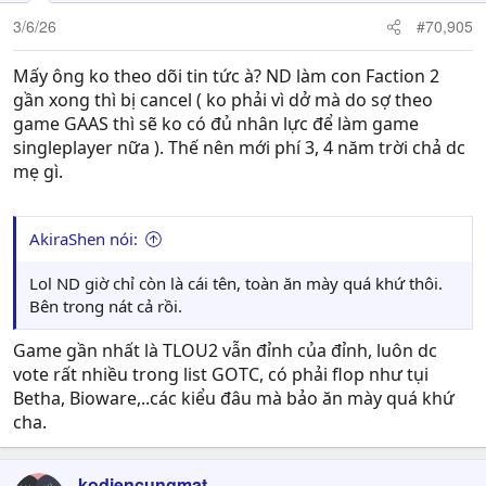
3/6/26
#70,905
Mấy ông ko theo dõi tin tức à? ND làm con Faction 2
gần xong thì bị cancel ( ko phải vì dở mà do sợ theo
game GAAS thì sẽ ko có đủ nhân lực để làm game
singleplayer nữa ). Thế nên mới phí 3, 4 năm trời chả dc
mẹ gì.
AkiraShen nói:
Lol ND giờ chỉ còn là cái tên, toàn ăn mày quá khứ thôi.
Bên trong nát cả rồi.
Game gần nhất là TLOU2 vẫn đỉnh của đỉnh, luôn dc
vote rất nhiều trong list GOTC, có phải flop như tụi
Betha, Bioware,..các kiểu đâu mà bảo ăn mày quá khứ
cha.
kodiencungmat