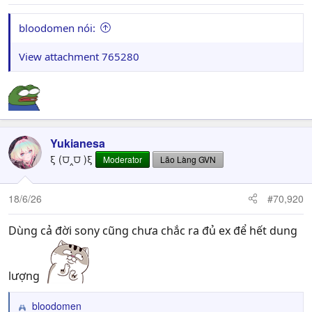
bloodomen nói:
View attachment 765280
Yukianesa
ξ (⩌‸⩌ )ξ
Moderator
Lão Làng GVN
18/6/26
#70,920
Dùng cả đời sony cũng chưa chắc ra đủ ex để hết dung
lượng
bloodomen
R