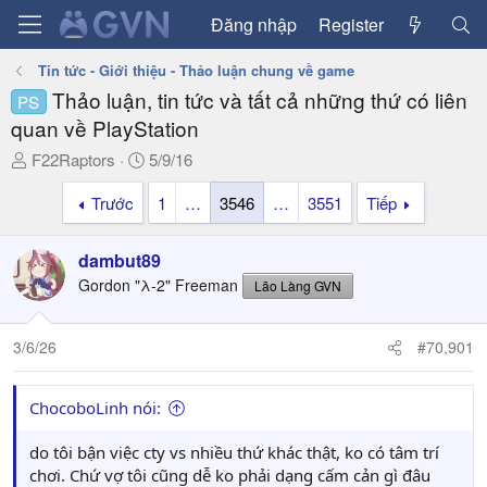
Đăng nhập
Register
Tin tức - Giới thiệu - Thảo luận chung về game
Thảo luận, tin tức và tất cả những thứ có liên
PS
quan về PlayStation
T
N
F22Raptors
5/9/16
h
g
Trước
1
…
3546
…
3551
Tiếp
r
à
e
y
a
g
dambut89
d
ử
Gordon "λ-2" Freeman
Lão Làng GVN
s
i
t
a
3/6/26
#70,901
r
t
ChocoboLinh nói:
e
r
do tôi bận việc cty vs nhiều thứ khác thật, ko có tâm trí
chơi. Chứ vợ tôi cũng dễ ko phải dạng cấm cản gì đâu