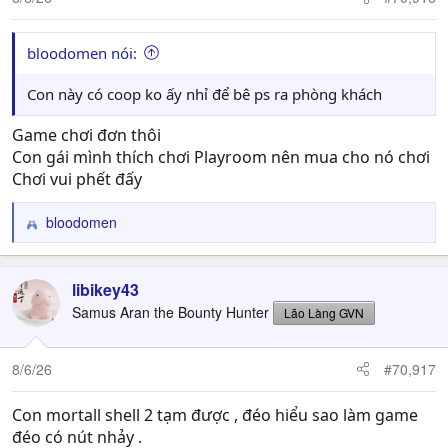
bloodomen nói:
Con này có coop ko ấy nhỉ để bê ps ra phòng khách
Game chơi đơn thôi
Con gái mình thích chơi Playroom nên mua cho nó chơi
Chơi vui phết đấy
bloodomen
R
e
a
c
libikey43
t
Samus Aran the Bounty Hunter
Lão Làng GVN
i
o
n
8/6/26
#70,917
s
:
Con mortall shell 2 tạm được , đéo hiểu sao làm game
đéo có nút nhảy .