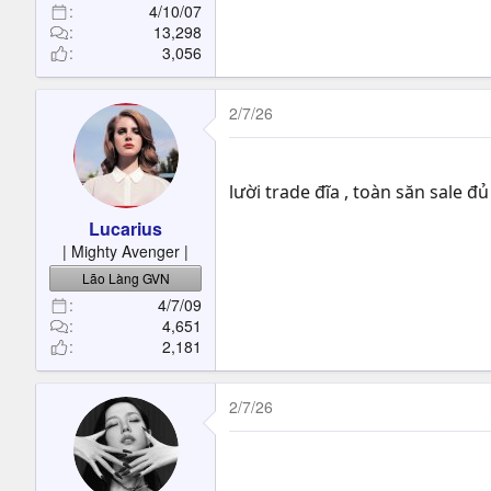
4/10/07
13,298
3,056
2/7/26
lười trade đĩa , toàn săn sale đ
Lucarius
| Mighty Avenger |
Lão Làng GVN
4/7/09
4,651
2,181
2/7/26