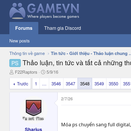
Forums
Tham gia Discord
New posts
Thông tin về game
Tin tức - Giới thiệu - 
Thảo luận, tin tức và tất cả những t
PS
T
N
F22Raptors
5/9/16
h
g
Trước
1
…
3546
3547
3548
3549
3550
355
r
à
e
y
a
g
2/7/26
d
ử
s
i
t
a
Móa ps chuyển sang full digital
r
Sharius