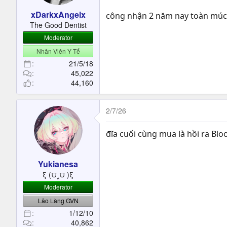
xDarkxAngelx
công nhận 2 năm nay toàn múc 
The Good Dentist
Moderator
Nhân Viên Y Tế
21/5/18
45,022
44,160
2/7/26
đĩa cuối cùng mua là hồi ra Blo
Yukianesa
ξ (⩌‸⩌ )ξ
Moderator
Lão Làng GVN
1/12/10
40,862