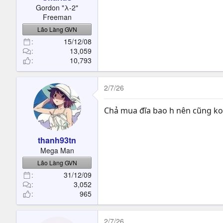
t
Gordon "λ-2"
e
Freeman
r
Lão Làng GVN
15/12/08
13,059
10,793
2/7/26
Chả mua đĩa bao h nên cũng ko
thanh93tn
Mega Man
Lão Làng GVN
31/12/09
3,052
965
2/7/26