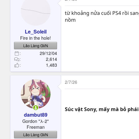
từ khoảng nửa cuối PS4 rồi sang
nồm
Le_Soleil
Fire in the hole!
Lão Làng GVN
29/12/04
2,614
1,483
2/7/26
Súc vật Sony, mấy mà bỏ phá
dambut89
Gordon "λ-2"
Freeman
Lão Làng GVN