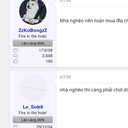
2/7/26
Nhà nghèo nên toàn mua đĩa ch
ZzKuBongzZ
Fire in the hole!
Lão Làng GVN
17/2/08
2,648
166
2/7/26
nhà nghèo thì càng phải chơi di
Le_Soleil
Fire in the hole!
Lão Làng GVN
29/12/04