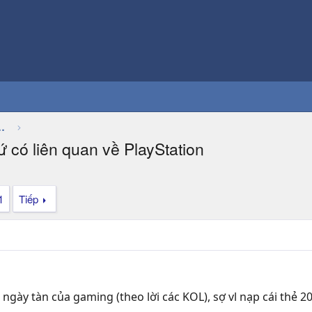
Thảo luận chung về game
hứ có liên quan về PlayStation
1
Tiếp
, ngày tàn của gaming (theo lời các KOL), sợ vl nạp cái thẻ 