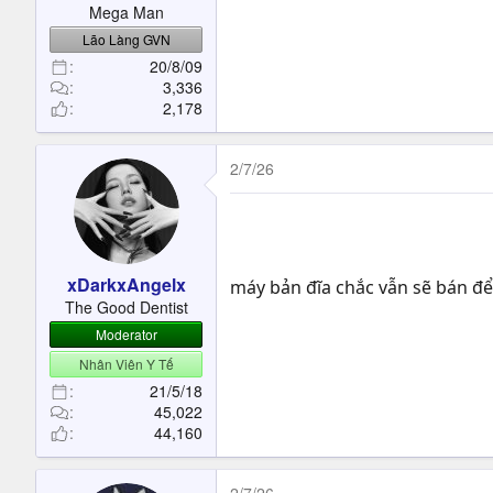
Mega Man
Lão Làng GVN
20/8/09
3,336
2,178
2/7/26
xDarkxAngelx
máy bản đĩa chắc vẫn sẽ bán đ
The Good Dentist
Moderator
Nhân Viên Y Tế
21/5/18
45,022
44,160