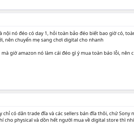
 nội nó đéo có day 1, hỏi toàn bảo đéo biết bao giờ có, toà
ới, nên chuyển mẹ sang chơi digital cho nhanh
mà giờ amazon nó làm cái đéo gì ý mua toàn báo lỗi, nên c
y chỉ có dân trade đĩa và các sellers bán đĩa thôi, chứ Son
hí cho physical và dồn hết người mua về digital store thì nh