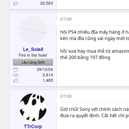
22,563
2/7/26
hồi PS4 nhiều đĩa mấy hàng ở hà
kèn mà đĩa cũng vài ngày mới t
Le_Soleil
hồi xưa hay mua thẻ từ amazon 
Fire in the hole!
thẻ 200 bằng 197 đồng
Lão Làng GVN
29/12/04
2,614
1,483
2/7/26
Giờ chửi Sony với chính sách nà
đưa ra quyết định. Cắt hết chi p
TTrCorp