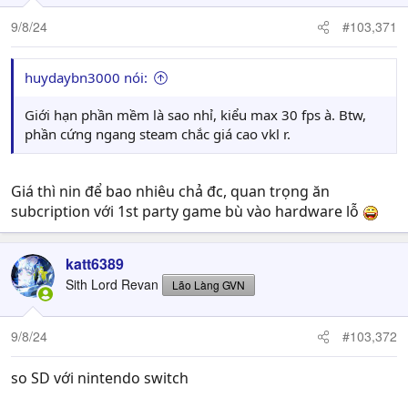
o
n
9/8/24
#103,371
s
:
huydaybn3000 nói:
Giới hạn phần mềm là sao nhỉ, kiểu max 30 fps à. Btw,
phần cứng ngang steam chắc giá cao vkl r.
Giá thì nin để bao nhiêu chả đc, quan trọng ăn
subcription với 1st party game bù vào hardware lỗ
katt6389
Sith Lord Revan
Lão Làng GVN
9/8/24
#103,372
so SD với nintendo switch