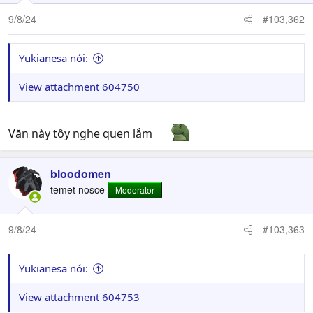
o
n
9/8/24
#103,362
s
:
Yukianesa nói:
View attachment 604750
Văn này tôy nghe quen lắm
bloodomen
temet nosce
Moderator
9/8/24
#103,363
Yukianesa nói:
View attachment 604753