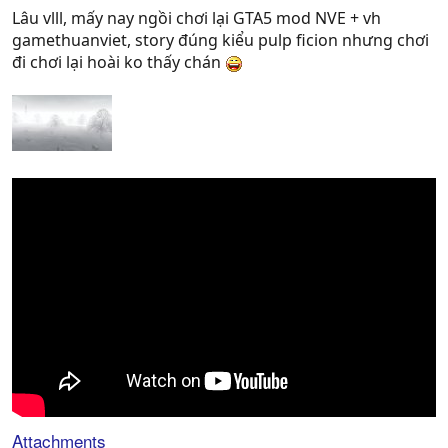
Lâu vlll, mấy nay ngồi chơi lại GTA5 mod NVE + vh
gamethuanviet, story đúng kiểu pulp ficion nhưng chơi
đi chơi lại hoài ko thấy chán
Attachments