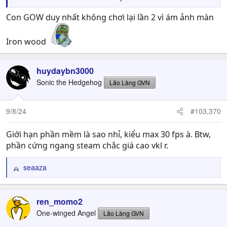
Con GOW duy nhất không chơi lại lần 2 vì ám ảnh màn
Iron wood
huydaybn3000
Sonic the Hedgehog
Lão Làng GVN
9/8/24
#103,370
Giới hạn phần mềm là sao nhỉ, kiểu max 30 fps à. Btw,
phần cứng ngang steam chắc giá cao vkl r.
seaaza
R
e
a
c
ren_momo2
t
One-winged Angel
Lão Làng GVN
i