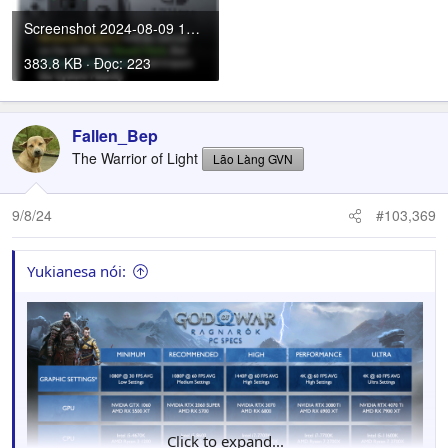
Screenshot 2024-08-09 100014.png
383.8 KB · Đọc: 223
Fallen_Bep
The Warrior of Light
Lão Làng GVN
9/8/24
#103,369
Yukianesa nói:
Click to expand...