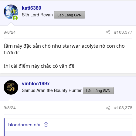
a
c
katt6389
t
Sith Lord Revan
Lão Làng GVN
i
o
n
9/8/24
#103,377
s
:
tầm này đặc sản chó như starwar acolyte nó con cho
tươi dc
thì cái điểm này chắc có vấn đề
vinhloc199x
Samus Aran the Bounty Hunter
Lão Làng GVN
9/8/24
#103,378
bloodomen nói: