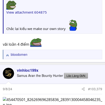
View attachment 604875
Chắc lại kiểu we make our own story
vãi loằn 4 điểm
bloodomen
R
e
a
c
vinhloc199x
t
Samus Aran the Bounty Hunter
Lão Làng GVN
i
o
n
9/8/24
#103,379
s
: