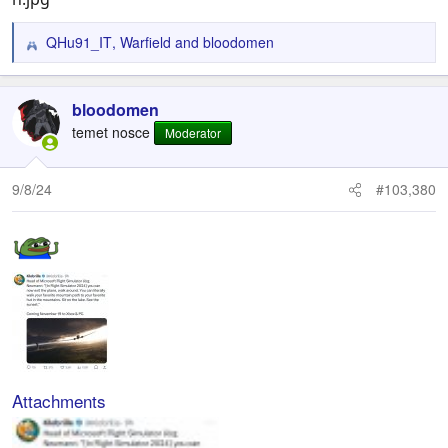
QHu91_IT
,
Warfield
and
bloodomen
R
e
a
c
bloodomen
t
temet nosce
Moderator
i
o
n
9/8/24
#103,380
s
:
Attachments