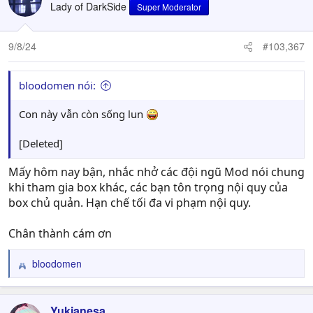
Lady of DarkSide
Super Moderator
9/8/24
#103,367
bloodomen nói:
Con này vẫn còn sống lun
[Deleted]
Mấy hôm nay bận, nhắc nhở các đội ngũ Mod nói chung
khi tham gia box khác, các bạn tôn trọng nội quy của
box chủ quản. Hạn chế tối đa vi phạm nội quy.
Chân thành cám ơn
bloodomen
R
e
a
c
Yukianesa