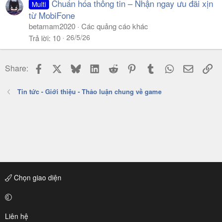
Chuẩn hóa thông tin – Nhận ngay ưu đãi xịn
Multi
từ MobiFone
betamam2020
Các quảng cáo khác
26/5/26
Trả lời
10
Facebook
X
Bluesky
LinkedIn
Reddit
Pinterest
Tumblr
WhatsApp
Email
Li
Share:
Tin tức - Giới thiệu - Thảo luận chung về game
Chọn giao diện
Liên hệ