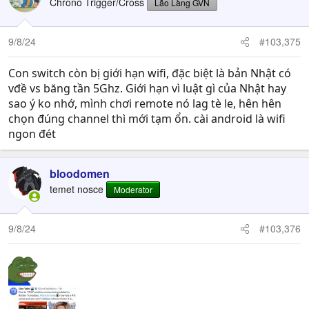
Chrono Trigger/Cross
Lão Làng GVN
9/8/24
#103,375
Con switch còn bị giới hạn wifi, đặc biệt là bản Nhật có
vđề vs băng tần 5Ghz. Giới hạn vì luật gì của Nhật hay
sao ý ko nhớ, mình chơi remote nó lag tè le, hên hên
chọn đúng channel thì mới tạm ổn. cài android là wifi
ngon đét
bloodomen
temet nosce
Moderator
9/8/24
#103,376