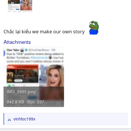
Chắc lại kiểu we make our own story
Attachments
IMG_5889.jpeg
842.8 KB · Đọc: 337
vinhloc199x
R
e