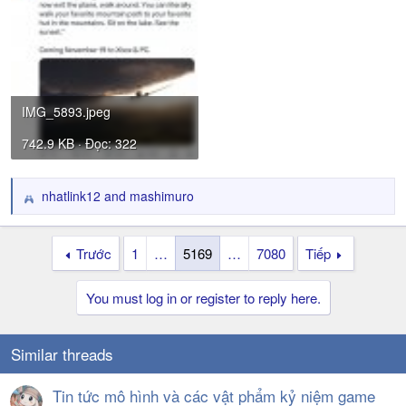
IMG_5893.jpeg
742.9 KB · Đọc: 322
nhatlink12
and
mashimuro
R
e
a
Trước
1
…
5169
…
7080
Tiếp
c
t
i
You must log in or register to reply here.
o
n
s
Similar threads
:
Tin tức mô hình và các vật phẩm kỷ niệm game