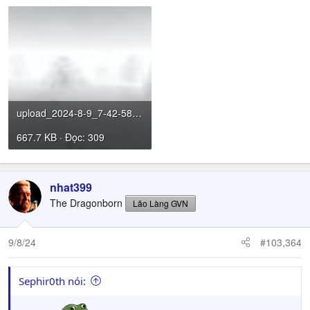
upload_2024-8-9_7-42-58.jpeg
667.7 KB · Đọc: 309
nhat399
The Dragonborn
Lão Làng GVN
9/8/24
#103,364
Sephir0th nói: