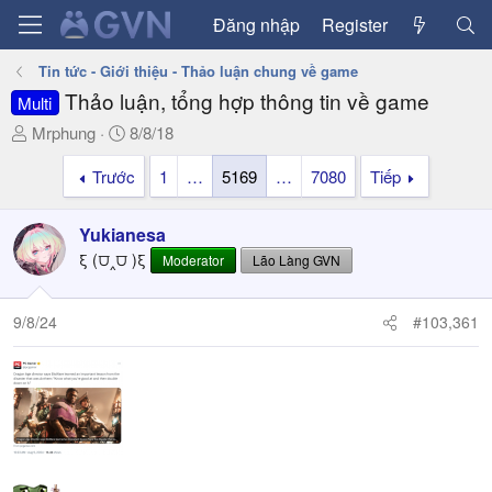
Đăng nhập
Register
Tin tức - Giới thiệu - Thảo luận chung về game
Thảo luận, tổng hợp thông tin về game
Multi
T
N
Mrphung
8/8/18
h
g
Trước
1
…
5169
…
7080
Tiếp
r
à
e
y
a
g
Yukianesa
d
ử
ξ (⩌‸⩌ )ξ
Moderator
Lão Làng GVN
s
i
t
a
9/8/24
#103,361
r
t
e
r