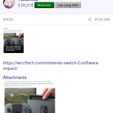
t
ξ (⩌‸⩌ )ξ
Moderator
Lão Làng GVN
i
o
n
9/8/24
#103,368
s
:
https://wccftech.com/nintendo-switch-2-software-
impact/
Attachments