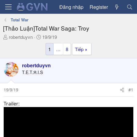
Đăng nhập
Register
Total War
[Thảo Luận]Total War Saga: Troy
T
N
robertduyvn
19/9/19
h
g
1
…
8
Tiếp
r
à
e
y
a
g
robertduyvn
d
ử
T.E.T.Я.I.S
s
i
t
a
19/9/19
#1
r
t
Trailer:
e
r