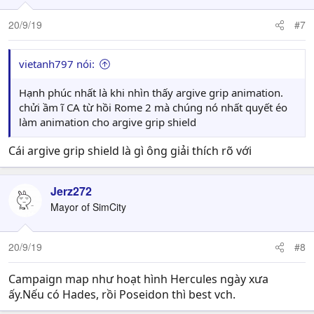
20/9/19
#7
vietanh797 nói:
Hạnh phúc nhất là khi nhìn thấy argive grip animation.
chửi ầm ĩ CA từ hồi Rome 2 mà chúng nó nhất quyết éo
làm animation cho argive grip shield
Cái argive grip shield là gì ông giải thích rõ với
Jerz272
Mayor of SimCity
20/9/19
#8
Campaign map như hoạt hình Hercules ngày xưa
ấy.Nếu có Hades, rồi Poseidon thì best vch.