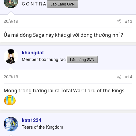
C O N T R A
Lão Làng GVN
20/9/19
#13
Ủa mà dòng Saga này khác gì với dòng thường nhỉ ?
khangdat
Member box thùng rác
Lão Làng GVN
20/9/19
#14
Mong trong tương lai ra Total War: Lord of the Rings
katt1234
Tears of the Kingdom