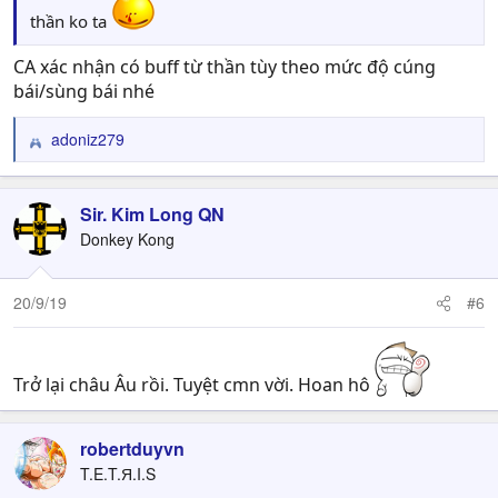
thần ko ta
CA xác nhận có buff từ thần tùy theo mức độ cúng
bái/sùng bái nhé
adoniz279
R
e
a
c
Sir. Kim Long QN
t
Donkey Kong
i
o
n
20/9/19
#6
s
:
Trở lại châu Âu rồi. Tuyệt cmn vời. Hoan hô
robertduyvn
T.E.T.Я.I.S