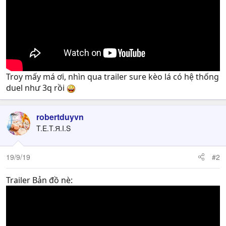
Troy mấy má ơi, nhìn qua trailer sure kèo lá có hệ thống
duel như 3q rồi
robertduyvn
T.E.T.Я.I.S
19/9/19
#2
Trailer Bản đồ nè: