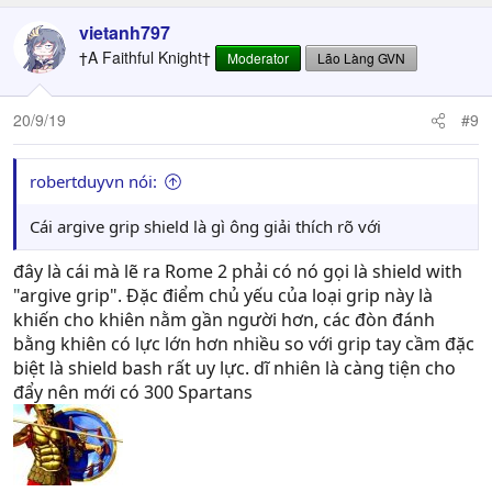
vietanh797
†A Faithful Knight†
Moderator
Lão Làng GVN
20/9/19
#9
robertduyvn nói:
Cái argive grip shield là gì ông giải thích rõ với
đây là cái mà lẽ ra Rome 2 phải có nó gọi là shield with
"argive grip". Đặc điểm chủ yếu của loại grip này là
khiến cho khiên nằm gần người hơn, các đòn đánh
bằng khiên có lực lớn hơn nhiều so với grip tay cầm đặc
biệt là shield bash rất uy lực. dĩ nhiên là càng tiện cho
đẩy nên mới có 300 Spartans