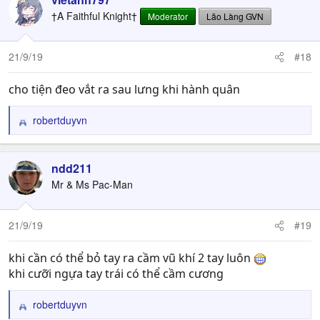
†A Faithful Knight†
Moderator
Lão Làng GVN
21/9/19
#18
cho tiện đeo vắt ra sau lưng khi hành quân
robertduyvn
R
e
a
c
ndd211
t
Mr & Ms Pac-Man
i
o
n
21/9/19
#19
s
:
khi cần có thể bỏ tay ra cầm vũ khí 2 tay luôn
khi cưỡi ngựa tay trái có thể cầm cương
robertduyvn
R