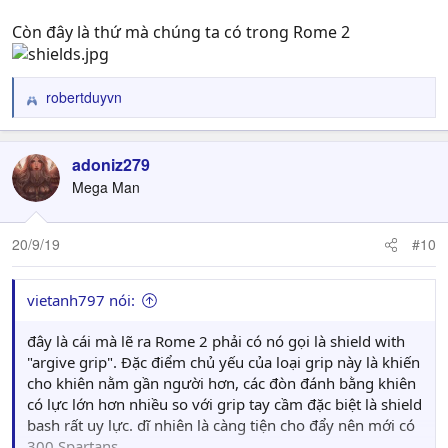
Còn đây là thứ mà chúng ta có trong Rome 2
robertduyvn
R
e
a
c
adoniz279
t
Mega Man
i
o
n
20/9/19
#10
s
:
vietanh797 nói:
đây là cái mà lẽ ra Rome 2 phải có nó gọi là shield with
"argive grip". Đặc điểm chủ yếu của loại grip này là khiến
cho khiên nằm gần người hơn, các đòn đánh bằng khiên
có lực lớn hơn nhiều so với grip tay cầm đặc biệt là shield
bash rất uy lực. dĩ nhiên là càng tiện cho đẩy nên mới có
300 Spartans