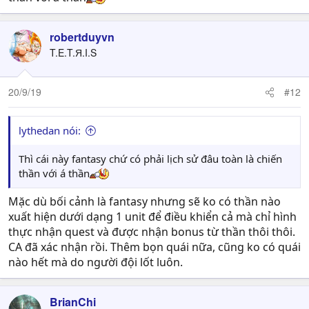
robertduyvn
T.E.T.Я.I.S
20/9/19
#12
lythedan nói:
Thì cái này fantasy chứ có phải lịch sử đâu toàn là chiến
thần với á thần
Mặc dù bối cảnh là fantasy nhưng sẽ ko có thần nào
xuất hiện dưới dạng 1 unit để điều khiển cả mà chỉ hình
thực nhận quest và được nhận bonus từ thần thôi thôi.
CA đã xác nhận rồi. Thêm bọn quái nữa, cũng ko có quái
nào hết mà do người đội lốt luôn.
BrianChi