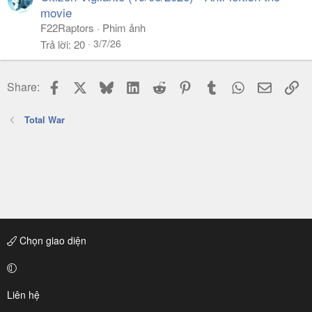
movie
F22Raptors
Phim ảnh
3/7/26
Trả lời
20
Facebook
X
Bluesky
LinkedIn
Reddit
Pinterest
Tumblr
WhatsApp
Email
Li
Share:
Total War
Chọn giao diện
Liên hệ