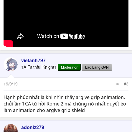
vietanh797
†A Faithful Knight†
Moderator
Lão Làng GVN
19/9/19
#3
Hạnh phúc nhất là khi nhìn thấy argive grip animation.
chửi ầm ĩ CA từ hồi Rome 2 mà chúng nó nhất quyết éo
làm animation cho argive grip shield
adoniz279