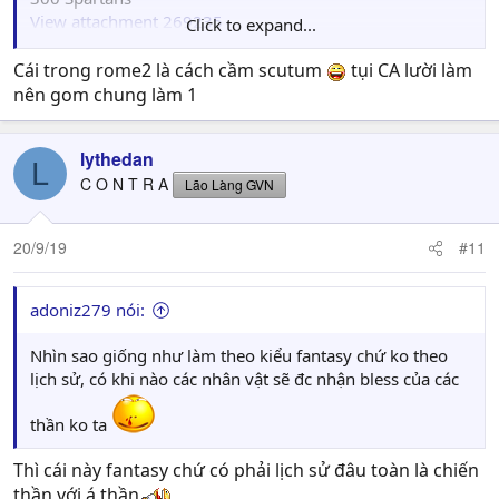
View attachment 269235
Click to expand...
Còn đây là thứ mà chúng ta có trong Rome 2
Cái trong rome2 là cách cầm scutum
tụi CA lười làm
nên gom chung làm 1
lythedan
L
C O N T R A
Lão Làng GVN
20/9/19
#11
adoniz279 nói:
Nhìn sao giống như làm theo kiểu fantasy chứ ko theo
lịch sử, có khi nào các nhân vật sẽ đc nhận bless của các
thần ko ta
Thì cái này fantasy chứ có phải lịch sử đâu toàn là chiến
thần với á thần