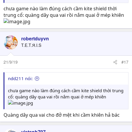
Còn đây là thứ mà chúng ta có trong Rome 2
chưa game nào làm đúng cách cầm kite shield thời
trung cổ: quàng dây qua vai rồi nắm quai ở mép khiên
robertduyvn
T.E.T.Я.I.S
21/9/19
#17
ndd211 nói:
chưa game nào làm đúng cách cầm kite shield thời trung
cổ: quàng dây qua vai rồi nắm quai ở mép khiên
Quàng dây qua vai cho đở mệt khi cầm khiên hả bác
vietanh797