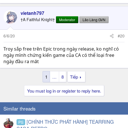
e
a
c
vietanh797
t
†A Faithful Knight†
Moderator
Lão Làng GVN
i
o
n
6/6/20
#20
s
:
Troy sắp free trên Epic trong ngày release, ko nghĩ có
ngày mình chứng kiến game của CA có thể loại free
ngày đầu ra măt
1
…
8
Tiếp
You must log in or register to reply here.
Similar threads
[CHÍNH THỨC PHÁT HÀNH] TEARRING
PS