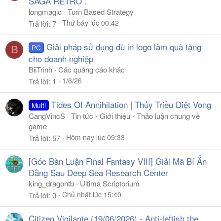
SAGA RETRO .
longmagic
Turn Based Strategy
Thứ bảy lúc 00:42
Trả lời
7
Giải pháp sử dụng dù in logo làm quà tặng
PC
B
cho doanh nghiệp
BiiTrinh
Các quảng cáo khác
1/6/26
Trả lời
1
Tides Of Annihilation | Thủy Triều Diệt Vong
Multi
CangVincS
Tin tức - Giới thiệu - Thảo luận chung về
game
Hôm nay lúc 09:33
Trả lời
57
[Góc Bàn Luận Final Fantasy VIII] Giải Mã Bí Ẩn
Đằng Sau Deep Sea Research Center
king_dragontb
Ultima Scriptorium
Chủ nhật lúc 15:40
Trả lời
0
Citizen Vigilante (19/06/2026) - Anti-leftish the