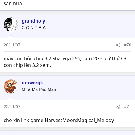
sẵn nữa
grandholy
C O N T R A
20/11/07
#70
máy cùi thôi, chip 3.2Ghz, vga 256, ram 2GB, cứ thử OC
con chip lên 3.2 xem.
drawerqk
Mr & Ms Pac-Man
22/11/07
#71
cho xin link game HarvestMoon:Magical_Melody