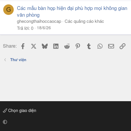
Các mẫu bàn họp hiện đại phù hợp mọi không gian
G
văn phòng
ghecongthaihoccaocap
Các quảng cáo khác
18/6/26
Trả lời
0
Facebook
X
Bluesky
LinkedIn
Reddit
Pinterest
Tumblr
WhatsApp
Email
Li
Share:
Thư viện
Chọn giao diện