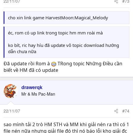
22/11/07
#73
cho xin link game HarvestMoon:Magical_Melody
éc, rom có up link trong topic hm mm roài mà
ko bít, ric hay híu đã update vô topic download hướng
dẫn chưa nữa
Đã update rồi Rom à
TRong topic Những Điều cần
biết về HM đã có update
drawerqk
Mr & Ms Pac-Man
22/11/07
#74
sao mình tải 2 trò HM STH và MM khi giải nén ra thì có 1
file nén nữa nhưng giải file đó thì nó báo lỗi kho giải đc