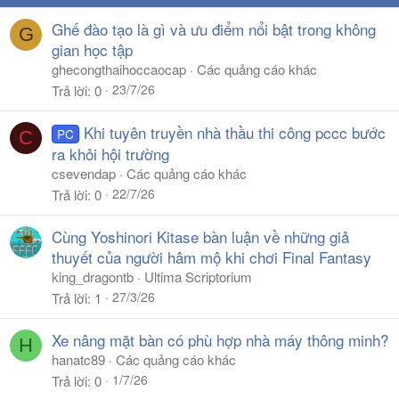
Ghế đào tạo là gì và ưu điểm nổi bật trong không
G
gian học tập
ghecongthaihoccaocap
Các quảng cáo khác
23/7/26
Trả lời
0
Khi tuyên truyền nhà thầu thi công pccc bước
PC
C
ra khỏi hội trường
csevendap
Các quảng cáo khác
22/7/26
Trả lời
0
Cùng Yoshinori Kitase bàn luận về những giả
thuyết của người hâm mộ khi chơi Final Fantasy
king_dragontb
Ultima Scriptorium
27/3/26
Trả lời
1
Xe nâng mặt bàn có phù hợp nhà máy thông minh?
H
hanatc89
Các quảng cáo khác
1/7/26
Trả lời
0