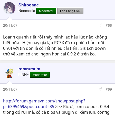
Shirogane
Neomenia
Moderator
Lão Làng GVN
20/11/07
#68
Loanh quanh riết rồi thấy mình lạc hậu lúc nào không
biết nữa . Hiện nay giả lập PCSX đã ra phiên bản mới
0.9.4 với tin đồn là có rất nhiều cải tiến . Sis Ech down
thử về xem có chơi ngon hơn cái 0.9.2 ở trên ko.
romrumrira
LINH~
Moderator
20/11/07
#69
http://forum.gamevn.com/showpost.php?
p=6395469&postcount=35
>>> Ric ơi, rom có post 0.9.4
trong đó rùi mà, có cả bios và plugin đi kèm lun, config