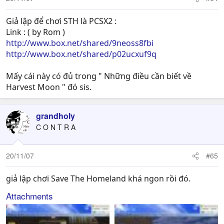
Giả lập để chơi STH là PCSX2 :
Link : ( by Rom )
http://www.box.net/shared/9neoss8fbi
http://www.box.net/shared/p02ucxuf9q
Mấy cái này có đủ trong " Những điều cần biết về
Harvest Moon " đó sis.
grandholy
C O N T R A
20/11/07
#65
giả lập chơi Save The Homeland khá ngon rồi đó.
Attachments