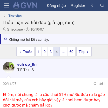
Đăng nhập
Register
Thư viện
Thảo luận và hỏi đáp (giả lập, rom)
T
N
Shirogane
10/10/07
h
g
r
à
Không mở trả lời sau này.
e
y
a
g
Trước
1
2
3
4
…
60
Tiếp
d
ử
s
i
ech op_ltn
t
a
T.E.T.Я.I.S
r
t
20/11/07
#61
e
r
Ehèm, nói chung là iu cầu chơi STH mừ Ric đưa ra là gấp
đôi cái máy của ech bây giờ, vậy là chơi hem được hay
chơi được mà chậm hả Ric?