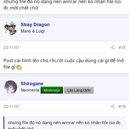
nhưng file đó nó dạng nén winrar nên ko nhận file iso
đc mới chết chớ
Stray Dragon
Mario & Luigi
23/11/07
#78
Post cái hình lên cho rồi,rốt cuộc cậu dùng cái gì để mở
file gì
Shirogane
Neomenia
Moderator
Lão Làng GVN
23/11/07
#79
nhưng file đó nó dạng nén winrar nên ko nhận file iso đc
mới chết chớ