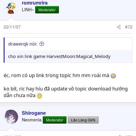
romrumrira
LINH~
Moderator
22/11/07
#72
drawerqk nói:
cho xin link game HarvestMoon:Magical_Melody
éc, rom có up link trong topic hm mm roài mà
ko bít, ric hay híu đã update vô topic download hướng
dẫn chưa nữa
Shirogane
Neomenia
Moderator
Lão Làng GVN