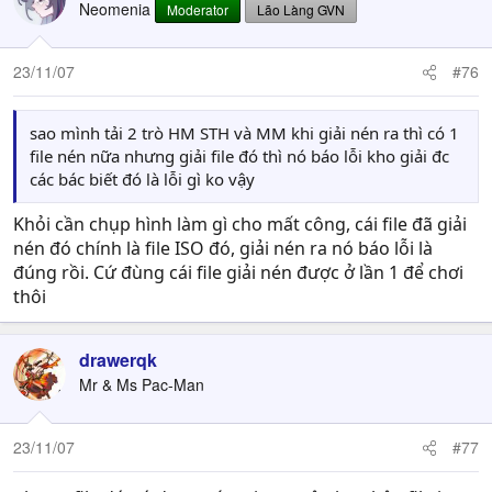
Neomenia
Moderator
Lão Làng GVN
23/11/07
#76
sao mình tải 2 trò HM STH và MM khi giải nén ra thì có 1
file nén nữa nhưng giải file đó thì nó báo lỗi kho giải đc
các bác biết đó là lỗi gì ko vậy
Khỏi cần chụp hình làm gì cho mất công, cái file đã giải
nén đó chính là file ISO đó, giải nén ra nó báo lỗi là
đúng rồi. Cứ đùng cái file giải nén được ở lần 1 để chơi
thôi
drawerqk
Mr & Ms Pac-Man
23/11/07
#77