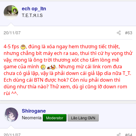
ech op_ltn
T.E.T.Я.I.S
20/11/07
#63
4-5 fps
, đúng là xóa ngay hem thương tiếc thiệt,
nhưng chẳng bít máy ech ra sao, thui thì cứ hy vọng thử
vậy, mong là ông trời thương xót cho tấm lòng mê
game của mình
. Nhưng mừ cái link rom đưa
chưa có giả lập, vậy là phải down cái giả lập dìa nữa T_T.
Ech dùng cái BTN được hok? Còn níu phải down thì
dùng như thía nào? Thử xem, dù gì cũng lỡ down rom
rùi ^^.
Shirogane
Neomenia
Moderator
Lão Làng GVN
20/11/07
#64