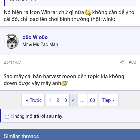
Nó hiện ra Icon Winrar chứ gì nữa
không cần để ý tới
cái đó, chỉ load lên chơi bình thường thôi :wink:
o0o W o0o
Mr & Ms Pac-Man
25/11/07
#80
Sao mấy cái bản harvest moon bên topic kia không
down được vậy mấy anh
Trước
1
2
3
4
…
60
Tiếp
Không mở trả lời sau này.
Similar threads