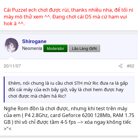
Cái Puzzel ech chơi được rùi, thanks nhiều nha, để tối ni
mày mò thử xem ^^. Đang chơi cái DS mà cứ ham vui
hok à ^^.
Shirogane
Neomenia
Moderator
Lão Làng GVN
20/11/07
#62
Ehèm, nói chung là iu cầu chơi STH mừ Ric đưa ra là gấp
đôi cái máy của ech bây giờ, vậy là chơi hem được hay
chơi được mà chậm hả Ric?
Nghe Rom đồn là chơi được, nhưng khi test trên máy
của em ( P4 2.8Ghz, card Geforce 6200 128Mb, RAM 1.75
GB ) thì vô chỉ được tầm 4-5 fps --> xóa ngay không tiếc
>"<