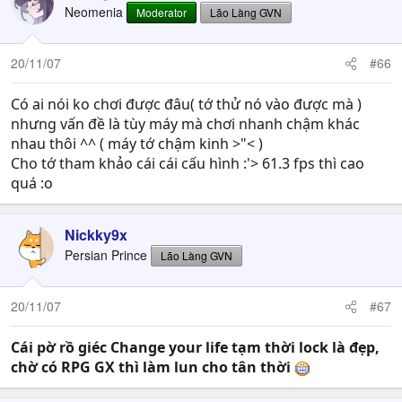
Neomenia
Moderator
Lão Làng GVN
20/11/07
#66
Có ai nói ko chơi được đâu( tớ thử nó vào được mà )
nhưng vấn đề là tùy máy mà chơi nhanh chậm khác
nhau thôi ^^ ( máy tớ chậm kinh >"< )
Cho tớ tham khảo cái cái cấu hình :'> 61.3 fps thì cao
quá :o
Nickky9x
Persian Prince
Lão Làng GVN
20/11/07
#67
Cái pờ rồ giéc Change your life tạm thời lock là đẹp,
chờ có RPG GX thì làm lun cho tân thời