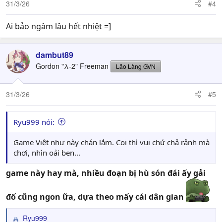
31/3/26
#4
Ai bảo ngâm lâu hết nhiệt =]
dambut89
Gordon "λ-2" Freeman
Lão Làng GVN
31/3/26
#5
Ryu999 nói:
Game Việt như này chán lắm. Coi thì vui chứ chả rảnh mà
chơi, nhìn oải ben...
game này hay mà, nhiều đoạn bị hù són đái ấy gải
đố cũng ngon ữa, dựa theo mấy cái dân gian
Ryu999
R