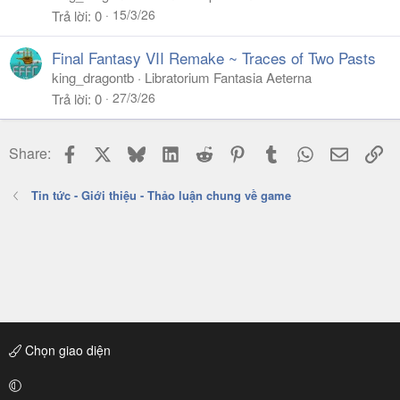
15/3/26
Trả lời
0
Final Fantasy VII Remake ~ Traces of Two Pasts
king_dragontb
Libratorium Fantasia Aeterna
27/3/26
Trả lời
0
Facebook
X
Bluesky
LinkedIn
Reddit
Pinterest
Tumblr
WhatsApp
Email
Li
Share:
Tin tức - Giới thiệu - Thảo luận chung về game
Chọn giao diện