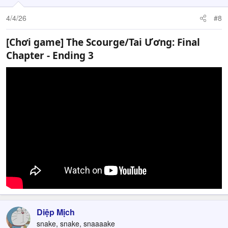
4/4/26
#8
[Chơi game] The Scourge/Tai Ương: Final
Chapter - Ending 3​
Diệp Mịch
snake, snake, snaaaake