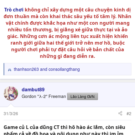
Trò chơi
không chỉ xây dựng một câu chuyện kinh dị
đơn thuần mà còn khai thác sâu yếu tố tâm lý. Nhân
vật chính được khắc họa như một con người mang
nhiều tổn thương, bị giằng xé giữa thực tại và ảo
giác. Những cơn ác mộng liên tục xuất hiện khiến
ranh giới giữa hai thế giới trở nên mơ hồ, buộc
người chơi phải tự đặt câu hỏi về bản chất của
những gì đang diễn ra.
thanhson263
and
consoilangthang
R
e
a
c
dambut89
t
Gordon "λ-2" Freeman
Lão Làng GVN
i
o
n
31/3/26
#2
s
:
Game củ L của dũng CT thì hô hào ác lắm, còn siêu
phẩm cả về đồ họa và nội dung như này thì im ỉm