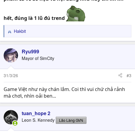
hết, đúng là 1 lũ đú trend
Hakbit
R
e
a
c
Ryu999
t
Mayor of SimCity
i
o
n
31/3/26
#3
s
:
Game Việt như này chán lắm. Coi thì vui chứ chả rảnh
mà chơi, nhìn oải ben...
tuan_hope 2
Leon S. Kennedy
Lão Làng GVN