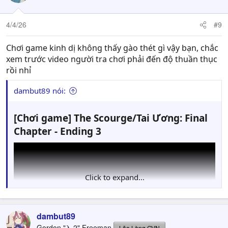
4/4/26
#9
Chơi game kinh dị không thấy gào thét gì vậy bạn, chắc
xem trước video người tra chơi phải đến độ thuần thục
rồi nhỉ
dambut89 nói:
[Chơi game] The Scourge/Tai Ương: Final
Chapter - Ending 3​
Click to expand...
dambut89
Gordon "λ-2" Freeman
Lão Làng GVN