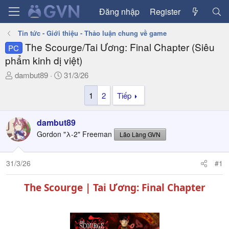
Đăng nhập
Register
Tin tức - Giới thiệu - Thảo luận chung về game
The Scourge/Tai Ương: Final Chapter (Siêu
PC
phẩm kinh dị việt)
T
N
dambut89
31/3/26
h
g
1
2
Tiếp
r
à
e
y
a
g
dambut89
d
ử
Gordon "λ-2" Freeman
Lão Làng GVN
s
i
t
a
31/3/26
#1
r
t
The Scourge | Tai Ương
: Final Chapter
e
r