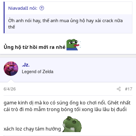
:
NiavadaII nói:
Ờh anh nói hay, thế anh mua ủng hộ hay xài crack nữa
thế
Ủng hộ từ hồi mới ra nhé
.Jz.
Legend of Zelda
6/4/26
#17
game kinh dị mà ko có súng ống ko chơi nổi. Ghét nhất
cái trò đi mò mẫm trong bóng tối xong lâu lâu bị đuổi
xách loz chạy tám hướng