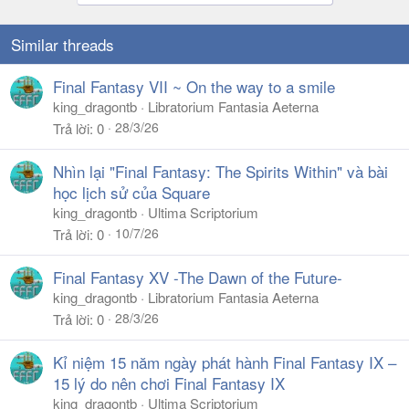
Similar threads
Final Fantasy VII ~ On the way to a smile
king_dragontb
Libratorium Fantasia Aeterna
28/3/26
Trả lời
0
Nhìn lại "Final Fantasy: The Spirits Within" và bài
học lịch sử của Square
king_dragontb
Ultima Scriptorium
10/7/26
Trả lời
0
Final Fantasy XV -The Dawn of the Future-
king_dragontb
Libratorium Fantasia Aeterna
28/3/26
Trả lời
0
Kỉ niệm 15 năm ngày phát hành Final Fantasy IX –
15 lý do nên chơi Final Fantasy IX
king_dragontb
Ultima Scriptorium