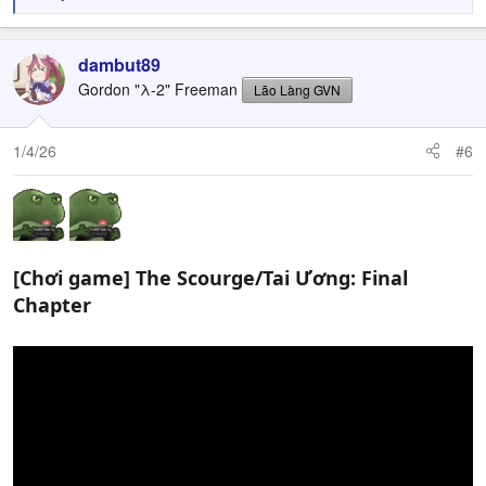
e
a
c
dambut89
t
Gordon "λ-2" Freeman
Lão Làng GVN
i
o
n
1/4/26
#6
s
:
[Chơi game] The Scourge/Tai Ương: Final
Chapter