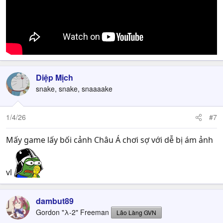
Diệp Mịch
snake, snake, snaaaake
1/4/26
#7
Mấy game lấy bối cảnh Châu Á chơi sợ với dễ bị ám ảnh
vl
dambut89
Gordon "λ-2" Freeman
Lão Làng GVN