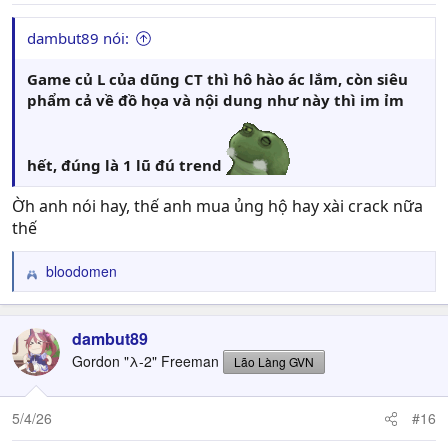
dambut89 nói:
Game củ L của dũng CT thì hô hào ác lắm, còn siêu
phẩm cả về đồ họa và nội dung như này thì im ỉm
hết, đúng là 1 lũ đú trend
Ờh anh nói hay, thế anh mua ủng hộ hay xài crack nữa
thế
bloodomen
R
e
a
c
dambut89
t
Gordon "λ-2" Freeman
Lão Làng GVN
i
o
n
5/4/26
#16
s