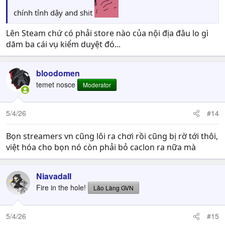
chính tỉnh dậy and shit
Lên Steam chứ có phải store nào của nội địa đâu lo gì
dăm ba cái vụ kiểm duyệt đó...
bloodomen
temet nosce
Moderator
5/4/26
#14
Bọn streamers vn cũng lôi ra chơi rồi cũng bị rờ tới thôi,
việt hóa cho bọn nó còn phải bỏ caclon ra nữa mà
NiavadaII
Fire in the hole!
Lão Làng GVN
5/4/26
#15