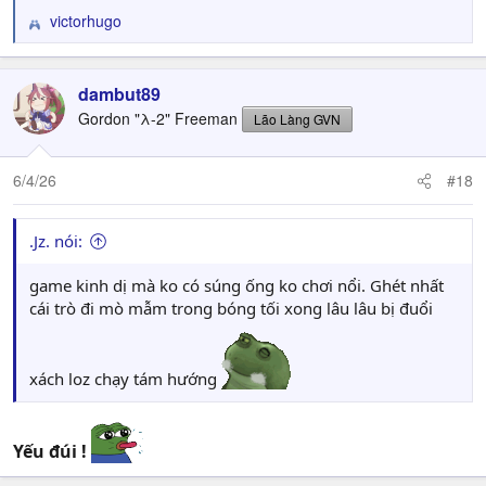
victorhugo
R
e
a
c
dambut89
t
Gordon "λ-2" Freeman
Lão Làng GVN
i
o
n
6/4/26
#18
s
:
.Jz. nói:
game kinh dị mà ko có súng ống ko chơi nổi. Ghét nhất
cái trò đi mò mẫm trong bóng tối xong lâu lâu bị đuổi
xách loz chạy tám hướng
Yếu đúi !