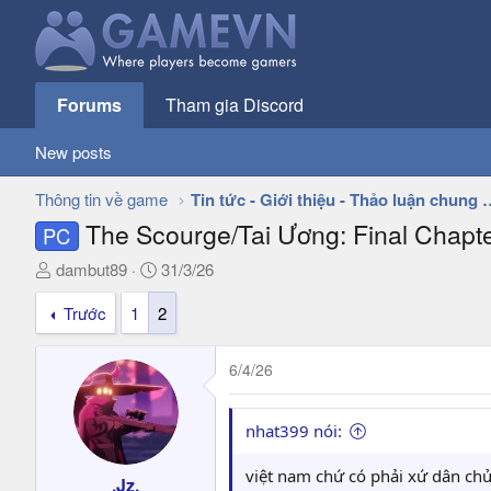
Forums
Tham gia Discord
New posts
Thông tin về game
Tin tức - Giới thiệu - 
The Scourge/Tai Ương: Final Chapter
PC
T
N
dambut89
31/3/26
h
g
Trước
1
2
r
à
e
y
a
g
6/4/26
d
ử
s
i
t
nhat399 nói:
a
r
việt nam chứ có phải xứ dân ch
.Jz.