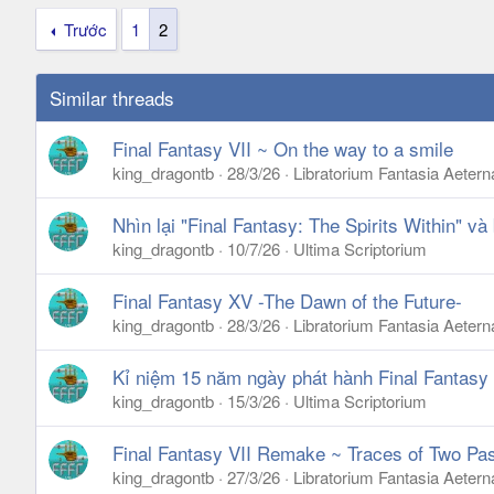
Trước
1
2
Similar threads
Final Fantasy VII ~ On the way to a smile
king_dragontb
28/3/26
Libratorium Fantasia Aetern
Nhìn lại "Final Fantasy: The Spirits Within" và
king_dragontb
10/7/26
Ultima Scriptorium
Final Fantasy XV -The Dawn of the Future-
king_dragontb
28/3/26
Libratorium Fantasia Aetern
Kỉ niệm 15 năm ngày phát hành Final Fantasy I
king_dragontb
15/3/26
Ultima Scriptorium
Final Fantasy VII Remake ~ Traces of Two Pa
king_dragontb
27/3/26
Libratorium Fantasia Aetern