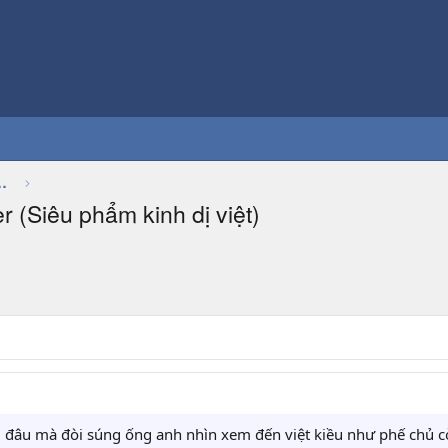
Thảo luận chung về game
 (Siêu phẩm kinh dị việt)
ủ đâu mà đòi súng ống anh nhìn xem đến việt kiều như phế chủ 