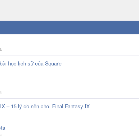
a
 bài học lịch sử của Square
a
X – 15 lý do nên chơi Final Fantasy IX
sts
a