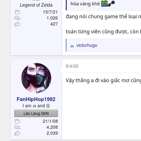
t
hóa vàng khè
Legend of Zelda
e
15/7/21
r
đang nói chung game thể loại nà
1,026
427
toán từng viên cũng được, còn 
victorhugo
R
e
a
c
6/4/26
t
i
Vậy thằng a đi vào giấc mơ cũng 
o
n
s
FanHipHop1992
:
I am α and Ω
Lão Làng GVN
21/1/08
4,208
2,039