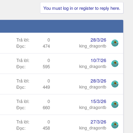
You must log in or register to reply here.
28/3/26
Trả lời
0
Đọc
474
king_dragontb
10/7/26
Trả lời
0
Đọc
595
king_dragontb
28/3/26
Trả lời
0
Đọc
449
king_dragontb
15/3/26
Trả lời
0
Đọc
660
king_dragontb
27/3/26
Trả lời
0
Đọc
458
king_dragontb