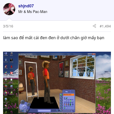
shjnd07
Mr & Ms Pac-Man
3/5/16
#1,494
làm sao để mất cái đen đen ở dưới chân giờ mấy bạn