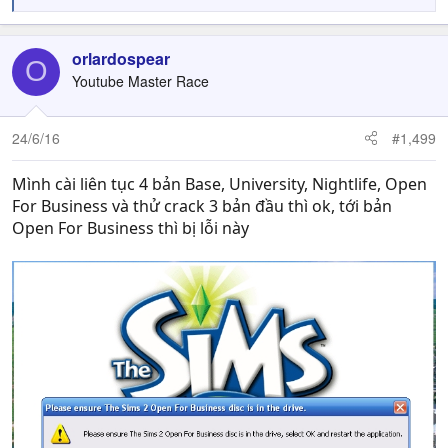
e
a
c
orlardospear
O
t
Youtube Master Race
i
o
n
24/6/16
#1,499
s
:
Mình cài liên tục 4 bản Base, University, Nightlife, Open
For Business và thử crack 3 bản đầu thì ok, tới bản
Open For Business thì bị lỗi này