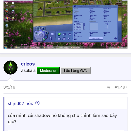
ericos
Zsukala
Moderator
Lão Làng GVN
3/5/16
#1,497
shjnd07 nói:
của mình cái shadow nó không cho chỉnh làm sao bây
giờ?