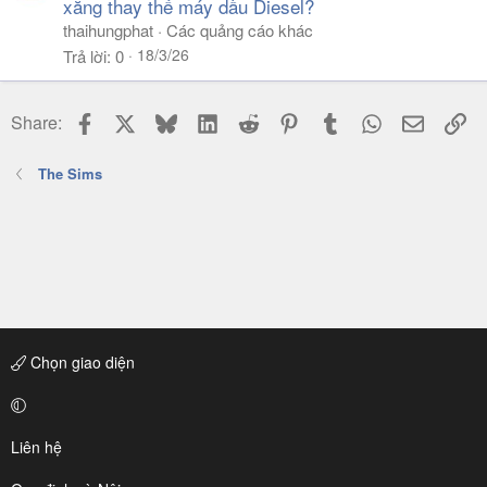
xăng thay thế máy dầu Diesel?
thaihungphat
Các quảng cáo khác
18/3/26
Trả lời
0
Facebook
X
Bluesky
LinkedIn
Reddit
Pinterest
Tumblr
WhatsApp
Email
Li
Share:
The Sims
Chọn giao diện
Liên hệ