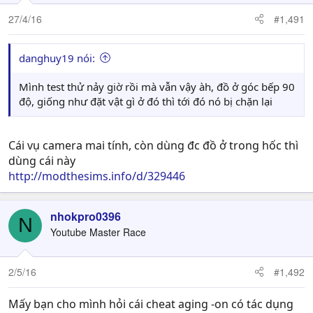
27/4/16
#1,491
danghuy19 nói:
Mình test thử nảy giờ rồi mà vẫn vậy àh, đồ ở góc bếp 90
độ, giống như đặt vật gì ở đó thì tới đó nó bị chặn lại
Cái vụ camera mai tính, còn dùng đc đồ ở trong hốc thì
dùng cái này
http://modthesims.info/d/329446
nhokpro0396
N
Youtube Master Race
2/5/16
#1,492
Mấy bạn cho mình hỏi cái cheat aging -on có tác dụng