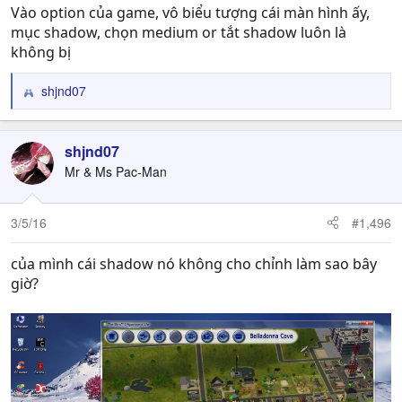
Vào option của game, vô biểu tượng cái màn hình ấy,
mục shadow, chọn medium or tắt shadow luôn là
không bị
shjnd07
R
e
a
c
shjnd07
t
Mr & Ms Pac-Man
i
o
n
3/5/16
#1,496
s
:
của mình cái shadow nó không cho chỉnh làm sao bây
giờ?