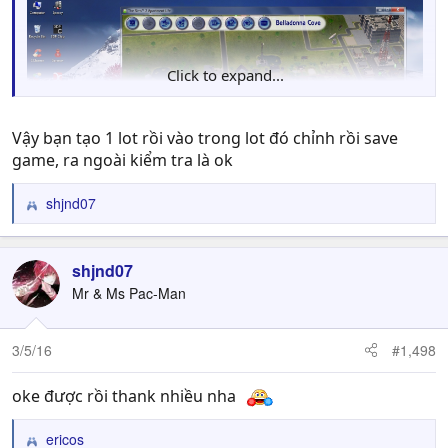
Click to expand...
Vậy bạn tạo 1 lot rồi vào trong lot đó chỉnh rồi save
game, ra ngoài kiểm tra là ok
shjnd07
R
e
a
c
shjnd07
t
Mr & Ms Pac-Man
i
o
n
3/5/16
#1,498
s
:
oke được rồi thank nhiều nha
ericos
R