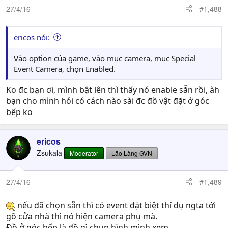
27/4/16
#1,488
ericos nói:
Vào option của game, vào mục camera, mục Special
Event Camera, chọn Enabled.
Ko đc bạn ơi, mình bật lên thì thấy nó enable sẵn rồi, àh
bạn cho mình hỏi có cách nào sài đc đồ vật đặt ở góc
bếp ko
ericos
Zsukala
Moderator
Lão Làng GVN
27/4/16
#1,489
nếu đã chọn sẵn thì có event đặt biệt thí dụ ngta tới
gõ cửa nhà thì nó hiện camera phụ mà.
Đồ ở góc bếp là đồ gì chụp hình mình xem