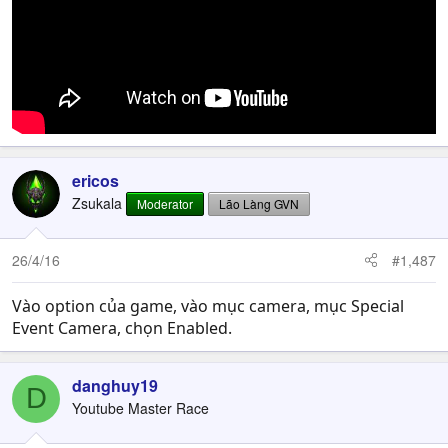
ericos
Zsukala
Moderator
Lão Làng GVN
26/4/16
#1,487
Vào option của game, vào mục camera, mục Special
Event Camera, chọn Enabled.
danghuy19
D
Youtube Master Race