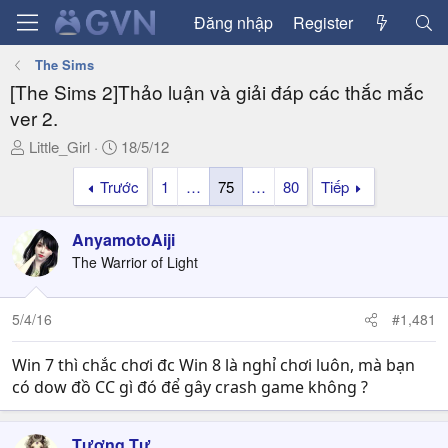
Đăng nhập
Register
The Sims
[The Sims 2]Thảo luận và giải đáp các thắc mắc
ver 2.
T
N
Little_Girl
18/5/12
h
g
Trước
1
…
75
…
80
Tiếp
r
à
e
y
a
g
AnyamotoAiji
d
ử
The Warrior of Light
s
i
t
a
5/4/16
#1,481
r
t
Win 7 thì chắc chơi đc Win 8 là nghỉ chơi luôn, mà bạn
e
có dow đồ CC gì đó để gây crash game không ?
r
Tương Tư