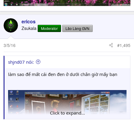
ericos
Zsukala
Moderator
Lão Làng GVN
3/5/16
#1,495
shjnd07 nói:
làm sao để mất cái đen đen ở dưới chân giờ mấy bạn
Click to expand...