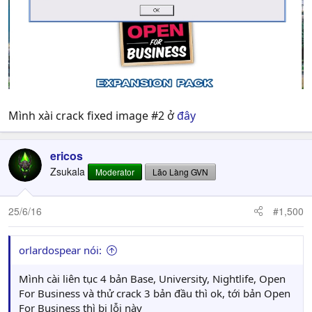
Mình xài crack fixed image #2 ở
đây
ericos
Zsukala
Moderator
Lão Làng GVN
25/6/16
#1,500
orlardospear nói:
Mình cài liên tục 4 bản Base, University, Nightlife, Open
For Business và thử crack 3 bản đầu thì ok, tới bản Open
For Business thì bị lỗi này