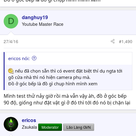
danghuy19
D
Youtube Master Race
27/4/16
#1,490
ericos nói:
nếu đã chọn sẵn thì có event đặt biệt thí dụ ngta tới
gõ cửa nhà thì nó hiện camera phụ mà.
Đồ ở góc bếp là đồ gì chụp hình mình xem
Mình test thử nảy giờ rồi mà vẫn vậy àh, đồ ở góc bếp
90 độ, giống như đặt vật gì ở đó thì tới đó nó bị chặn lại
ericos
Zsukala
Moderator
Lão Làng GVN