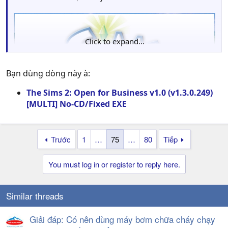
Click to expand...
Bạn dùng dòng này à:
The Sims 2: Open for Business v1.0 (v1.3.0.249)
[MULTI] No-CD/Fixed EXE
Trước
1
…
75
…
80
Tiếp
You must log in or register to reply here.
Mình xài crack fixed image #2 ở
đây
Similar threads
Giải đáp: Có nên dùng máy bơm chữa cháy chạy