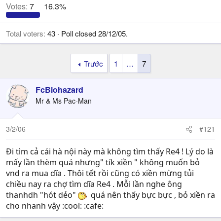
Votes:
7
16.3%
Total voters
43
Poll closed
28/12/05
.
Trước
1
…
7
FcBiohazard
Mr & Ms Pac-Man
3/2/06
#121
Đi tìm cả cái hà nội này mà không tìm thấy Re4 ! Lý do là
mấy lần thèm quá nhưng" tík xiền " không muốn bỏ
vnd ra mua dĩa . Thôi tết rồi cũng có xiền mừng tủi
chiều nay ra chợ tìm dĩa Re4 . Mỗi lần nghe ông
thanhdh "hót dẻo"
quá nên thấy bực bực , bỏ xiền ra
cho nhanh vậy :cool: :cafe: