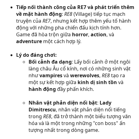
Tiếp nối thành công của RE7 và phát triển thêm
về mặt hành động
:
RE8
(Village) tiếp tục mạch
truyện của
RE7
, nhưng kết hợp thêm yếu tố hành
động với những pha chiến đấu kịch tính hơn.
Game đã hòa trộn giữa
horror
,
action
, và
adventure
một cách hợp lý.
Lý do đáng chơi:
Bối cảnh đa dạng
: Lấy bối cảnh ở một ngôi
làng châu Âu cổ kính, nơi có những sinh vật
như
vampires
và
werewolves
,
RE8
tạo ra
một sự kết hợp giữa
kinh dị sinh tồn
và
hành động
đầy phấn khích.
Nhân vật phản diện nổi bật
:
Lady
Dimitrescu
, nhân vật phản diện nổi tiếng
trong
RE8
, đã trở thành một biểu tượng văn
hóa và là một trong những "con boss" ấn
tượng nhất trong dòng game.