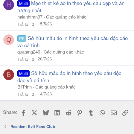
Mẹo thiết kế áo in theo yêu cầu đẹp và ấn
Multi
H
tượng nhất
haianhtran97
Các quảng cáo khác
15/5/26
Trả lời
0
Sở hữu mẫu áo in hình theo yêu cầu độc đáo
PS
Q
và cá tính
quatang246
Các quảng cáo khác
20/7/26
Trả lời
0
Sở hữu mẫu áo in hình theo yêu cầu độc
Multi
B
đáo và cá tính
BiiTrinh
Các quảng cáo khác
14/7/26
Trả lời
0
Facebook
X
Bluesky
LinkedIn
Reddit
Pinterest
Tumblr
WhatsApp
Email
Li
Share:
Resident Evil Fans Club