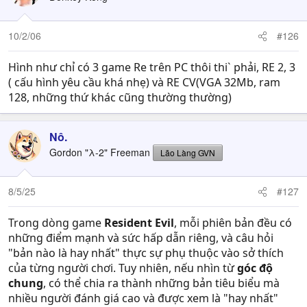
10/2/06
#126
Hình như chỉ có 3 game Re trên PC thôi thi` phải, RE 2, 3
( cấu hình yêu cầu khá nhẹ) và RE CV(VGA 32Mb, ram
128, những thứ khác cũng thường thường)
Nô.
Gordon "λ-2" Freeman
Lão Làng GVN
8/5/25
#127
Trong dòng game
Resident Evil
, mỗi phiên bản đều có
những điểm mạnh và sức hấp dẫn riêng, và câu hỏi
"bản nào là hay nhất" thực sự phụ thuộc vào sở thích
của từng người chơi. Tuy nhiên, nếu nhìn từ
góc độ
chung
, có thể chia ra thành những bản tiêu biểu mà
nhiều người đánh giá cao và được xem là "hay nhất"