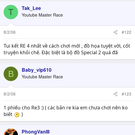
Tak_Lee
T
Youtube Master Race
8/2/06
#122
Tui kết RE 4 nhất về cách chơi mới , đồ họa tuyệt vời, cốt
truyện khỏi chê. Đặc biệt là bộ đồ Special 2 quá đã
Baby_vip610
B
Youtube Master Race
8/2/06
#123
1 phiếu cho Re3 :) ( các bản re kia em chưa chơi nên ko
biết
)
PhongVanIII