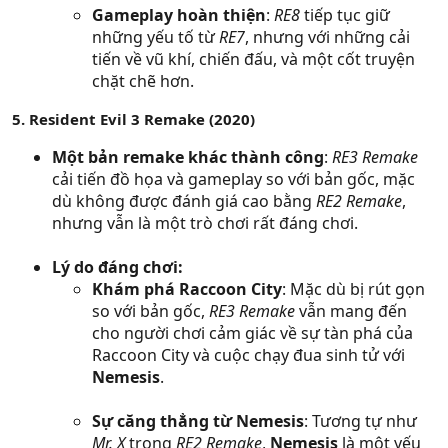
Gameplay hoàn thiện
:
RE8
tiếp tục giữ
những yếu tố từ
RE7
, nhưng với những cải
tiến về vũ khí, chiến đấu, và một cốt truyện
chặt chẽ hơn.
5. Resident Evil 3 Remake (2020)
Một bản remake khác thành công
:
RE3 Remake
cải tiến đồ họa và gameplay so với bản gốc, mặc
dù không được đánh giá cao bằng
RE2 Remake
,
nhưng vẫn là một trò chơi rất đáng chơi.
Lý do đáng chơi:
Khám phá Raccoon City
: Mặc dù bị rút gọn
so với bản gốc,
RE3 Remake
vẫn mang đến
cho người chơi cảm giác về sự tàn phá của
Raccoon City và cuộc chạy đua sinh tử với
Nemesis
.
Sự căng thẳng từ Nemesis
: Tương tự như
Mr. X
trong
RE2 Remake
,
Nemesis
là một yếu