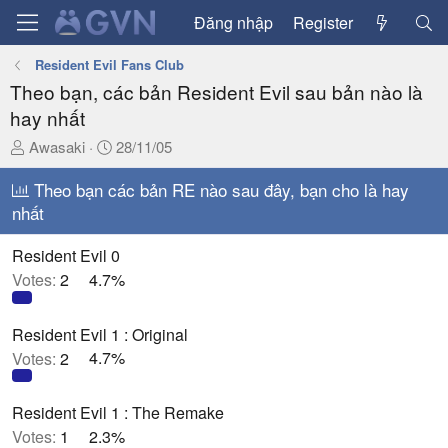
Đăng nhập
Register
Resident Evil Fans Club
Theo bạn, các bản Resident Evil sau bản nào là
hay nhất
T
N
Awasaki
28/11/05
h
g
r
Theo bạn các bản RE nào sau đây, bạn cho là hay
à
e
y
nhất
a
g
d
ử
Resident Evil 0
s
i
Votes:
2
4.7%
t
a
Resident Evil 1 : Original
r
t
Votes:
2
4.7%
e
r
Resident Evil 1 : The Remake
Votes:
1
2.3%