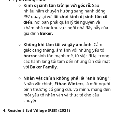
Kinh dị sinh tồn trở lại với gốc rễ
: Sau
nhiều năm chuyển hướng sang hành động,
RE7
quay lại với
lối chơi kinh dị sinh tồn cổ
điển
, nơi bạn phải quản lý tài nguyên và
khám phá các khu vực ngôi nhà đầy bẫy của
gia đình
Baker
.
Không khí tăm tối và gây ám ảnh
: Cảm
giác căng thẳng, ám ảnh với những yếu tố
horror
sinh tồn mạnh mẽ, từ việc đi lại trong
các hành lang tối tăm đến những lần đối mặt
với
Baker Family
.
Nhân vật chính không phải là "anh hùng"
:
Nhân vật chính,
Ethan Winters
, là một người
bình thường cố gắng cứu vợ mình, mang đến
một yếu tố nhân văn và thực tế cho câu
chuyện.
4. Resident Evil Village (RE8) (2021)