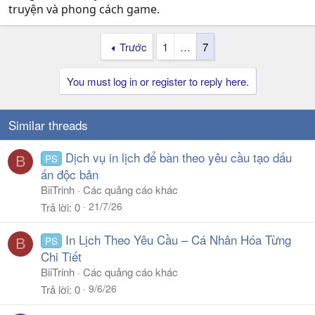
truyện và phong cách game.
Trước
1
…
7
You must log in or register to reply here.
Similar threads
Dịch vụ in lịch để bàn theo yêu cầu tạo dấu
PS
B
ấn độc bản
BiiTrinh
Các quảng cáo khác
21/7/26
Trả lời
0
In Lịch Theo Yêu Cầu – Cá Nhân Hóa Từng
PS
B
Chi Tiết
BiiTrinh
Các quảng cáo khác
9/6/26
Trả lời
0