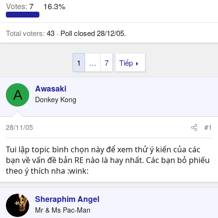
Votes:
7
16.3%
Total voters
43
Poll closed
28/12/05
.
1
…
7
Tiếp
Awasaki
A
Donkey Kong
28/11/05
#1
Tui lập topic bình chọn này để xem thử ý kiến của các
bạn về vấn đề bản RE nào là hay nhất. Các bạn bỏ phiếu
theo ý thích nha :wink:
Sheraphim Angel
Mr & Ms Pac-Man