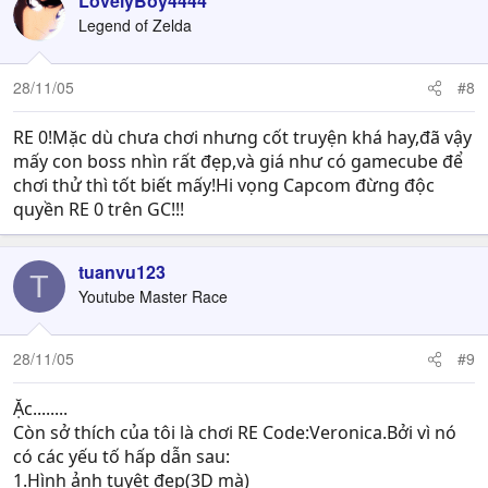
LovelyBoy4444
Legend of Zelda
28/11/05
#8
RE 0!Mặc dù chưa chơi nhưng cốt truyện khá hay,đã vậy
mấy con boss nhìn rất đẹp,và giá như có gamecube để
chơi thử thì tốt biết mấy!Hi vọng Capcom đừng độc
quyền RE 0 trên GC!!!
tuanvu123
T
Youtube Master Race
28/11/05
#9
Ặc........
Còn sở thích của tôi là chơi RE Code:Veronica.Bởi vì nó
có các yếu tố hấp dẫn sau:
1.Hình ảnh tuỵêt đẹp(3D mà)