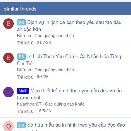
Similar threads
Dịch vụ in lịch để bàn theo yêu cầu tạo dấu
PS
B
ấn độc bản
BiiTrinh
Các quảng cáo khác
21/7/26
Trả lời
0
In Lịch Theo Yêu Cầu – Cá Nhân Hóa Từng
PS
B
Chi Tiết
BiiTrinh
Các quảng cáo khác
9/6/26
Trả lời
0
Mẹo thiết kế áo in theo yêu cầu đẹp và ấn
Multi
H
tượng nhất
haianhtran97
Các quảng cáo khác
15/5/26
Trả lời
0
Sở hữu mẫu áo in hình theo yêu cầu độc đáo
PS
Q