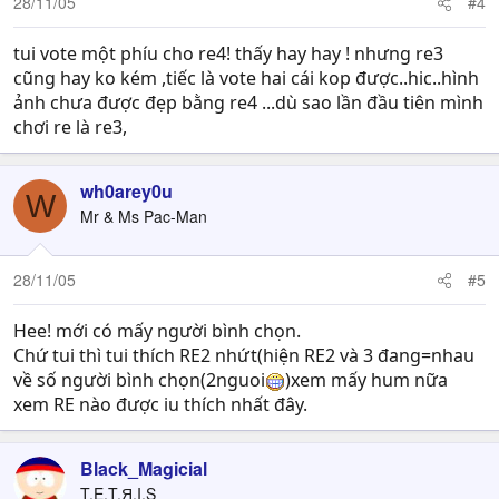
28/11/05
#4
tui vote một phíu cho re4! thấy hay hay ! nhưng re3
cũng hay ko kém ,tiếc là vote hai cái kop được..hic..hình
ảnh chưa được đẹp bằng re4 ...dù sao lần đầu tiên mình
chơi re là re3,
wh0arey0u
W
Mr & Ms Pac-Man
28/11/05
#5
Hee! mới có mấy người bình chọn.
Chứ tui thì tui thích RE2 nhứt(hiện RE2 và 3 đang=nhau
về số người bình chọn(2nguoi
)xem mấy hum nữa
xem RE nào được iu thích nhất đây.
Black_Magicial
T.E.T.Я.I.S