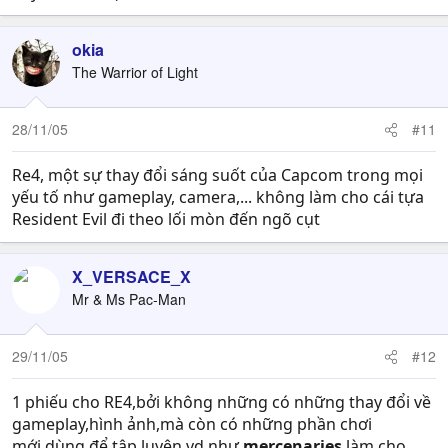
okia
The Warrior of Light
28/11/05
#11
Re4, một sự thay đổi sáng suốt của Capcom trong mọi
yếu tố như gameplay, camera,... không làm cho cái tựa
Resident Evil đi theo lối mòn đến ngõ cụt
X_VERSACE_X
Mr & Ms Pac-Man
29/11/05
#12
1 phiếu cho RE4,bởi không những có những thay đổi về
gameplay,hình ảnh,mà còn có những phần chơi
mới,dùng để tập luyện vd như
mercenaries
làm cho