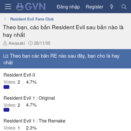
Đăng nhập
Register
Resident Evil Fans Club
Theo bạn, các bản Resident Evil sau bản nào là
hay nhất
T
N
Awasaki
28/11/05
h
g
r
Theo bạn các bản RE nào sau đây, bạn cho là hay
à
e
y
nhất
a
g
d
ử
Resident Evil 0
s
i
Votes:
2
4.7%
t
a
Resident Evil 1 : Original
r
t
Votes:
2
4.7%
e
r
Resident Evil 1 : The Remake
Votes:
1
2.3%