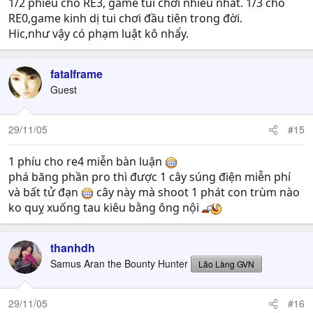
1/2 phiếu cho RE3, game tui chơi nhiều nhất. 1/3 cho
RE0,game kinh dị tui chơi đầu tiên trong đời.
Hic,như vậy có phạm luật kô nhẩy.
fatalframe
Guest
29/11/05
#15
1 phíu cho re4 miễn bàn luận
phá băng phần pro thì được 1 cây súng điện miễn phí
và bất tử đạn
cây này mà shoot 1 phát con trùm nào
ko quỵ xuống tau kiêu bằng ông nội
thanhdh
Samus Aran the Bounty Hunter
Lão Làng GVN
29/11/05
#16