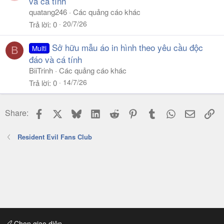
và cá tính
quatang246
Các quảng cáo khác
20/7/26
Trả lời
0
Sở hữu mẫu áo in hình theo yêu cầu độc
Multi
B
đáo và cá tính
BiiTrinh
Các quảng cáo khác
14/7/26
Trả lời
0
Facebook
X
Bluesky
LinkedIn
Reddit
Pinterest
Tumblr
WhatsApp
Email
Li
Share:
Resident Evil Fans Club
Chọn giao diện