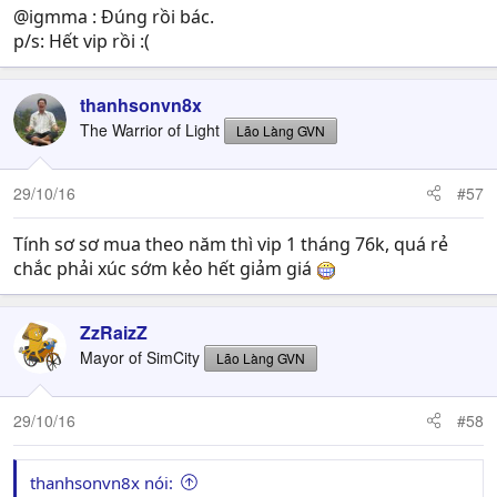
@igmma : Đúng rồi bác.
p/s: Hết vip rồi :(
thanhsonvn8x
The Warrior of Light
Lão Làng GVN
29/10/16
#57
Tính sơ sơ mua theo năm thì vip 1 tháng 76k, quá rẻ
chắc phải xúc sớm kẻo hết giảm giá
ZzRaizZ
Mayor of SimCity
Lão Làng GVN
29/10/16
#58
thanhsonvn8x nói: