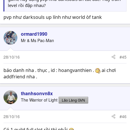
level rồi đập nhau?
pvp như darksouls up lính như world òf tank
ormard1990
Mr & Ms Pac-Man
28/10/16
#45
báo danh nha . thục , id : hoangvanthien .
ai chơi
addfriend nha .
thanhsonvn8x
The Warrior of Light
Lão Làng GVN
28/10/16
#46
Có 1 guild full slot rồi thì phải