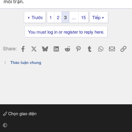
mỗi trận.
Trước
1
2
3
…
15
Tiếp
You must log in or register to reply here.
Facebook
X
Bluesky
LinkedIn
Reddit
Pinterest
Tumblr
WhatsApp
Email
Li
Share:
Thảo luận chung
Chọn giao diện