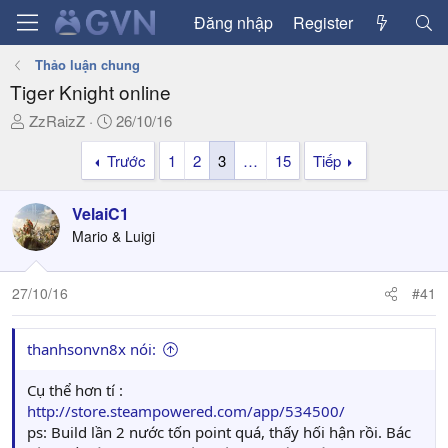
Đăng nhập
Register
Thảo luận chung
Tiger Knight online
T
N
ZzRaizZ
26/10/16
h
g
Trước
1
2
3
…
15
Tiếp
r
à
e
y
a
g
VelaiC1
d
ử
Mario & Luigi
s
i
t
a
27/10/16
#41
r
t
thanhsonvn8x nói:
e
r
Cụ thể hơn tí :
http://store.steampowered.com/app/534500/
ps: Build lần 2 nước tốn point quá, thấy hối hận rồi. Bác