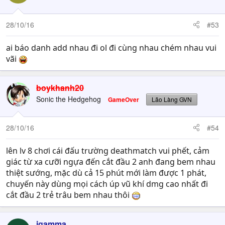
28/10/16
#53
ai báo danh add nhau đi ol đi cùng nhau chém nhau vui
vãi
boykhanh20
Sonic the Hedgehog
GameOver
Lão Làng GVN
28/10/16
#54
lên lv 8 chơi cái đấu trường deathmatch vui phết, cảm
giác từ xa cưỡi ngựa đến cắt đầu 2 anh đang bem nhau
thiệt sướng, mặc dù cả 15 phút mới làm được 1 phát,
chuyến này dùng mọi cách úp vũ khí dmg cao nhất đi
cắt đầu 2 trẻ trâu bem nhau thôi
igamma