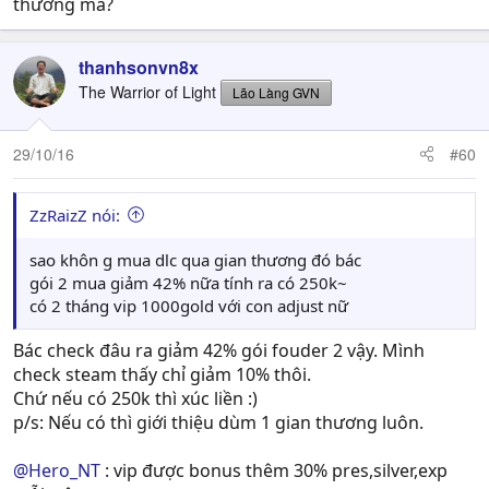
thương ma?
thanhsonvn8x
The Warrior of Light
Lão Làng GVN
29/10/16
#60
ZzRaizZ nói:
sao khôn g mua dlc qua gian thương đó bác
gói 2 mua giảm 42% nữa tính ra có 250k~
có 2 tháng vip 1000gold với con adjust nữ
Bác check đâu ra giảm 42% gói fouder 2 vậy. Mình
check steam thấy chỉ giảm 10% thôi.
Chứ nếu có 250k thì xúc liền :)
p/s: Nếu có thì giới thiệu dùm 1 gian thương luôn.
@Hero_NT
: vip được bonus thêm 30% pres,silver,exp