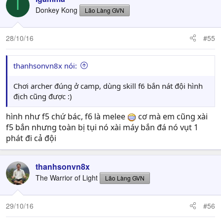
I
Donkey Kong
Lão Làng GVN
28/10/16
#55
thanhsonvn8x nói:
Chơi archer đúng ở camp, dùng skill f6 bắn nát đội hình
địch cũng được :)
hình như f5 chứ bác, f6 là melee
cơ mà em cũng xài
f5 bắn nhưng toàn bị tụi nó xài máy bắn đá nó vụt 1
phát đi cả đội
thanhsonvn8x
The Warrior of Light
Lão Làng GVN
29/10/16
#56