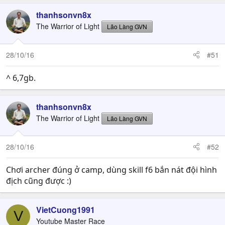
thanhsonvn8x
The Warrior of Light
Lão Làng GVN
28/10/16
#51
^ 6,7gb.
thanhsonvn8x
The Warrior of Light
Lão Làng GVN
28/10/16
#52
Chơi archer đúng ở camp, dùng skill f6 bắn nát đội hình
địch cũng được :)
VietCuong1991
V
Youtube Master Race