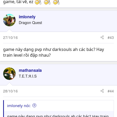
game, tải về, ez
imlonely
Dragon Quest
27/10/16
#43
game này dạng pvp như darksouls ah các bác? Hay
train level rồi đập nhau?
mathansala
T.E.T.Я.I.S
28/10/16
#44
imlonely nói:
game này dạng pvp như darksouls ah các bác? Hay train