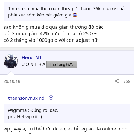
Tính sơ sơ mua theo năm thì vip 1 tháng 76k, quá rẻ chắc
phải xúc sớm kẻo hết giảm giá
sao khôn g mua dlc qua gian thương đó bác
gói 2 mua giảm 42% nữa tính ra có 250k~
có 2 tháng vip 1000gold với con adjust nữ
Hero_NT
C O N T R A
Lão Làng GVN
29/10/16
#59
thanhsonvn8x nói:
@igmma : Đúng rồi bác.
p/s: Hết vip rồi :(
vip j vậy a, cụ thể hơn dc ko, e chỉ reg acc là online bình