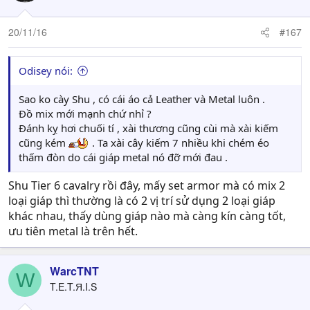
20/11/16
#167
Odisey nói:
Sao ko cày Shu , có cái áo cả Leather và Metal luôn .
Đồ mix mới mạnh chứ nhỉ ?
Đánh kỵ hơi chuối tí , xài thương cũng cùi mà xài kiếm
cũng kém
. Ta xài cây kiếm 7 nhiều khi chém éo
thấm đòn do cái giáp metal nó đỡ mới đau .
Shu Tier 6 cavalry rồi đây, mấy set armor mà có mix 2
loại giáp thì thường là có 2 vị trí sử dụng 2 loại giáp
khác nhau, thấy dùng giáp nào mà càng kín càng tốt,
ưu tiên metal là trên hết.
WarcTNT
W
T.E.T.Я.I.S