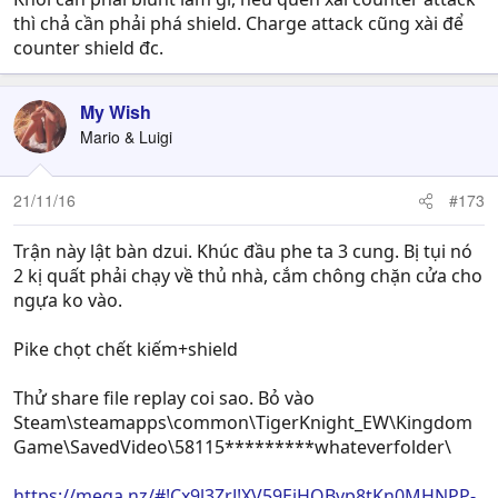
thì chả cần phải phá shield. Charge attack cũng xài để
counter shield đc.
My Wish
Mario & Luigi
21/11/16
#173
Trận này lật bàn dzui. Khúc đầu phe ta 3 cung. Bị tụi nó
2 kị quất phải chạy về thủ nhà, cắm chông chặn cửa cho
ngựa ko vào.
Pike chọt chết kiếm+shield
Thử share file replay coi sao. Bỏ vào
Steam\steamapps\common\TigerKnight_EW\Kingdom
Game\SavedVideo\58115*********whateverfolder\
https://mega.nz/#!Cx9l3ZrJ!XV59EjHQBvp8tKn0MHNPP-