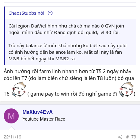
ChaosStubbs nói:
Cái legion DaiViet hình như chả có ma nào ở GVN join
ngoài mình đâu nhỉ? Đang định đổi guild, lvl 30 rồi.
Trò này balance ở mức khá nhưng ko biết sau này gold
có ảnh hưởng đến balance lắm ko. Mất cái này là fan
M&B bỏ hết ngay khi M&B2 ra.
Ảnh hưởng rồi farm linh nhanh hơn từ T5 2 ngày nhảy
cóc lên T7 (do làm biến chứ siêng là lên T8 luôn) bỏ qua
T6
( game pay to win rồi đó nghỉ game đi
)
MaXluv4EvA
M
Youtube Master Race
22/11/16
#179