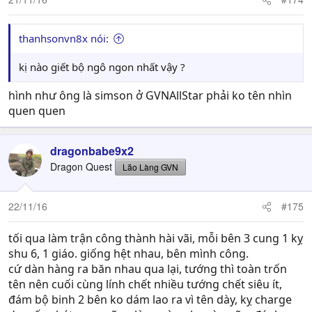
thanhsonvn8x nói:
kị nào giết bộ ngô ngon nhất vậy ?
hình như ông là simson ở GVNAllStar phải ko tên nhìn
quen quen
dragonbabe9x2
Dragon Quest
Lão Làng GVN
22/11/16
#175
tối qua làm trận công thành hài vãi, mỗi bên 3 cung 1 kỵ
shu 6, 1 giáo. giống hệt nhau, bên mình công.
cứ dàn hàng ra băn nhau qua lại, tướng thì toàn trốn
tên nên cuối cùng lính chết nhiều tướng chết siêu ít,
đám bộ binh 2 bên ko dám lao ra vì tên dày, kỵ charge