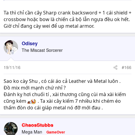
Ta thì chỉ cần cây Sharp crank backsword + 1 cái shield +
crossbow hoặc bow là chiến cả bộ lẫn ngựa đều ok hết.
Giờ chỉ đang cày wei để up metal armor.
Odisey
The Miscast Sorcerer
19/11/16
#166
Sao ko cày Shu , có cái áo cả Leather và Metal luôn .
Đồ mix mới mạnh chứ nhỉ ?
Đánh kỵ hơi chuối tí , xài thương cũng cùi mà xài kiếm
cũng kém
. Ta xài cây kiếm 7 nhiều khi chém éo
thấm đòn do cái giáp metal nó đỡ mới đau .
ChaosStubbs
Mega Man
GameOver