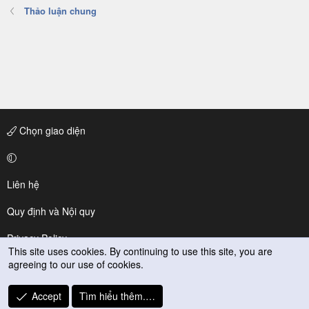
Thảo luận chung
Chọn giao diện
Liên hệ
Quy định và Nội quy
Privacy Policy
This site uses cookies. By continuing to use this site, you are
agreeing to our use of cookies.
Trợ giúp
R
Accept
Tìm hiểu thêm.…
S