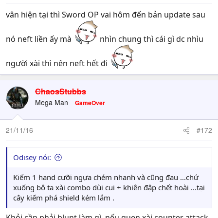
vân hiện tại thì Sword OP vai hôm đến bản update sau
nó neft liền ấy mà
nhìn chung thì cái gì dc nhìu
người xài thì nên neft hết đi
ChaosStubbs
Mega Man
GameOver
21/11/16
#172
Odisey nói:
Kiếm 1 hand cưỡi ngựa chém nhanh và cũng đau ...chứ
xuống bộ ta xài combo dùi cui + khiên đập chết hoài ...tại
cây kiếm phá shield kém lắm .
Khỏi cần phải blunt làm gì, nếu quen xài counter attack