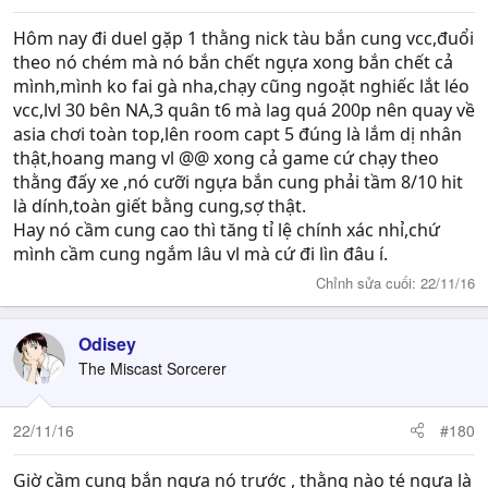
Hôm nay đi duel gặp 1 thằng nick tàu bắn cung vcc,đuổi
theo nó chém mà nó bắn chết ngựa xong bắn chết cả
mình,mình ko fai gà nha,chạy cũng ngoặt nghiếc lắt léo
vcc,lvl 30 bên NA,3 quân t6 mà lag quá 200p nên quay về
asia chơi toàn top,lên room capt 5 đúng là lắm dị nhân
thật,hoang mang vl @@ xong cả game cứ chạy theo
thằng đấy xe ,nó cưỡi ngựa bắn cung phải tầm 8/10 hit
là dính,toàn giết bằng cung,sợ thật.
Hay nó cầm cung cao thì tăng tỉ lệ chính xác nhỉ,chứ
mình cầm cung ngắm lâu vl mà cứ đi lìn đâu í.
Chỉnh sửa cuối:
22/11/16
Odisey
The Miscast Sorcerer
22/11/16
#180
Giờ cầm cung bắn ngựa nó trước , thằng nào té ngựa là