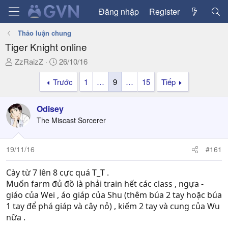
Đăng nhập
Register
Thảo luận chung
Tiger Knight online
T
N
ZzRaizZ
26/10/16
h
g
Trước
1
…
9
…
15
Tiếp
r
à
e
y
a
g
Odisey
d
ử
The Miscast Sorcerer
s
i
t
a
19/11/16
#161
r
t
Cày từ 7 lên 8 cực quá T_T .
e
Muốn farm đủ đồ là phải train hết các class , ngựa -
r
giáo của Wei , áo giáp của Shu (thêm búa 2 tay hoặc búa
1 tay để phá giáp và cây nỏ) , kiếm 2 tay và cung của Wu
nữa .