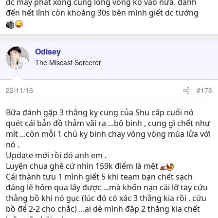
dc mấy phát xong cũng lòng vòng ko vào nữa. đánh
đến hết lính còn khoảng 30s bên mình giết dc tướng
Odisey
The Miscast Sorcerer
22/11/16
#176
Bữa đánh gặp 3 thằng kỵ cung của Shu cấp cuối nó
quét cái bản đồ thảm vãi ra ...bộ binh , cung gì chết như
mít ...còn mỗi 1 chú kỵ binh chạy vòng vòng múa lửa với
nó .
Update mới rồi đó anh em .
Luyện chua ghê cứ nhìn 159k điểm là mệt
Cái thành tựu 1 mình giết 5 khi team bạn chết sạch
đáng lẽ hôm qua lấy được ...mà khốn nạn cái lỡ tay cứu
thằng bồ khi nó gục (lúc đó có xác 3 thằng kia rồi , cứu
bồ để 2-2 cho chắc) ...ai dè mình đập 2 thằng kia chết