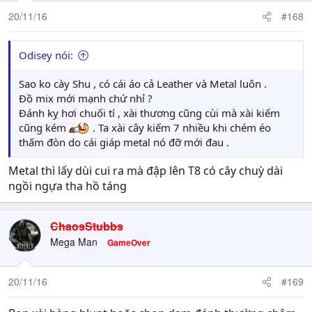
20/11/16
#168
Odisey nói:
Sao ko cày Shu , có cái áo cả Leather và Metal luôn .
Đồ mix mới mạnh chứ nhỉ ?
Đánh kỵ hơi chuối tí , xài thương cũng cùi mà xài kiếm
cũng kém
. Ta xài cây kiếm 7 nhiều khi chém éo
thấm đòn do cái giáp metal nó đỡ mới đau .
Metal thì lấy dùi cui ra mà đập lên T8 có cây chuỳ dài
ngồi ngựa tha hồ táng
ChaosStubbs
Mega Man
GameOver
20/11/16
#169