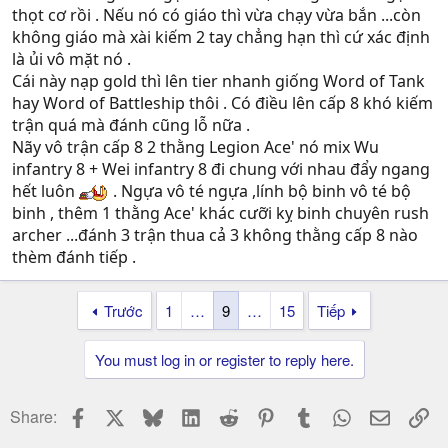
thọt cơ rồi . Nếu nó có giáo thì vừa chạy vừa bắn ...còn
không giáo mà xài kiếm 2 tay chẳng hạn thì cứ xác định
là ủi vô mặt nó .
Cái này nạp gold thì lên tier nhanh giống Word of Tank
hay Word of Battleship thôi . Có điều lên cấp 8 khó kiếm
trận quá mà đánh cũng lỗ nữa .
Nãy vô trận cấp 8 2 thằng Legion Ace' nó mix Wu
infantry 8 + Wei infantry 8 đi chung với nhau đẩy ngang
hết luôn
. Ngựa vô té ngựa ,lính bộ binh vô té bộ
binh , thêm 1 thằng Ace' khác cưỡi kỵ binh chuyên rush
archer ...đánh 3 trận thua cả 3 không thằng cấp 8 nào
thèm đánh tiếp .
Trước
1
…
9
…
15
Tiếp
You must log in or register to reply here.
Facebook
X
Bluesky
LinkedIn
Reddit
Pinterest
Tumblr
WhatsApp
Email
Li
Share: