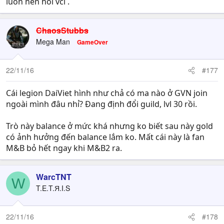
luôn nên hối vcl .
ChaosStubbs
Mega Man
GameOver
22/11/16
#177
Cái legion DaiViet hình như chả có ma nào ở GVN join
ngoài mình đâu nhỉ? Đang định đổi guild, lvl 30 rồi.
Trò này balance ở mức khá nhưng ko biết sau này gold
có ảnh hưởng đến balance lắm ko. Mất cái này là fan
M&B bỏ hết ngay khi M&B2 ra.
WarcTNT
W
T.E.T.Я.I.S
22/11/16
#178