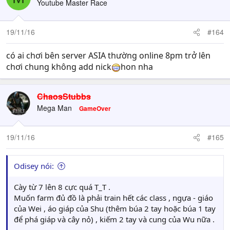
Youtube Master Race
19/11/16
#164
có ai chơi bên server ASIA thường online 8pm trở lên
chơi chung không add nick
hon nha
ChaosStubbs
Mega Man
GameOver
19/11/16
#165
Odisey nói:
Cày từ 7 lên 8 cực quá T_T .
Muốn farm đủ đồ là phải train hết các class , ngựa - giáo
của Wei , áo giáp của Shu (thêm búa 2 tay hoặc búa 1 tay
để phá giáp và cây nỏ) , kiếm 2 tay và cung của Wu nữa .