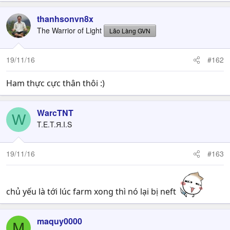
thanhsonvn8x
The Warrior of Light
Lão Làng GVN
19/11/16
#162
Ham thực cực thân thôi :)
WarcTNT
W
T.E.T.Я.I.S
19/11/16
#163
chủ yếu là tới lúc farm xong thì nó lại bị neft
maquy0000
M