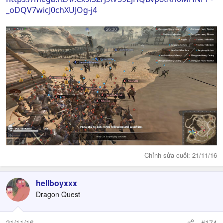
_oDQV7wicJ0chXUJOg-j4
Chỉnh sửa cuối:
21/11/16
hellboyxxx
Dragon Quest
21/11/16
#174