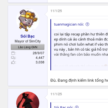
e
a
c
11/1/25
t
i
o
tuanmagician nói:
n
s
coi lại tập recap phần hư thiên 
Sói Bạc
:
ep dính cái ảo cảnh thoả mãn đc
Mayor of SimCity
phim nó chơi luôn what if vào t
Lão Làng GVN
vụ này , bản hh có tác giả hỗ tr
28/9/07
vài thằng fan còn bảo muốn nh
4,447
3,038
éo gọi là nhanh thì cũng lạy
https://hh3dtq2.net/xem-phim/p
Đù. Đang định kiếm link tổng h
11/1/25
Sói Bạc nói: