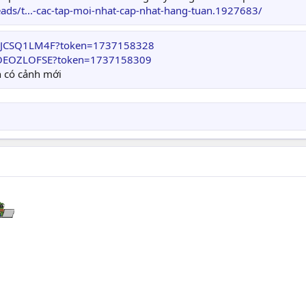
ads/t...-cac-tap-moi-nhat-cap-nhat-hang-tuan.1927683/
WODJCSQ1LM4F?token=1737158328
R9OEOZLOFSE?token=1737158309
n có cảnh mới