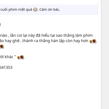
, cuối phim mệt quá
. Cám ơn bác.
l
ào , lần coi lại này đã hiểu tại sao thằng làm phim
lão hay ghê , thành ra thằng hàn lập còn hay hơn
ời khác "