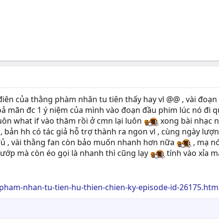
 điên của thằng phàm nhân tu tiên thấy hay vl @@ , vài đoạn 
thoả mãn đc 1 ý niệm của mình vào đoạn đầu phim lúc nó đi
 luôn what if vào thăm rồi ở cmn lại luôn
xong bài nhạc n
, bản hh có tác giả hỗ trợ thành ra ngon vl , cùng ngày lượn
ủ , vài thằng fan còn bảo muốn nhanh hơn nữa
, mạ n
ướp mà còn éo gọi là nhanh thì cũng lạy
tính vào xỉa m
pham-nhan-tu-tien-hu-thien-chien-ky-episode-id-26175.htm