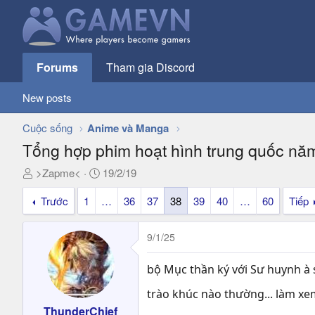
Forums
Tham gia Discord
New posts
Cuộc sống
Anime và Manga
Tổng hợp phim hoạt hình trung quốc nă
T
N
>Zapme<
19/2/19
h
g
Trước
1
…
36
37
38
39
40
…
60
Tiếp
r
à
e
y
a
g
9/1/25
d
ử
s
i
bộ Mục thần ký với Sư huynh à 
t
a
trào khúc nào thường... làm xe
r
ThunderChief