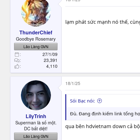
lạm phát sức mạnh nó thế, cùng 
ThunderChief
Goodbye Rosemary
Lão Làng GVN
27/1/09
23,391
4,110
18/1/25
Sói Bạc nói:
Đù. Đang định kiếm link tổng h
LilyTrinh
Superman là số một.
qua bên hdvietnam down cả bộ 
DC bất diệt!
Lão Làng GVN