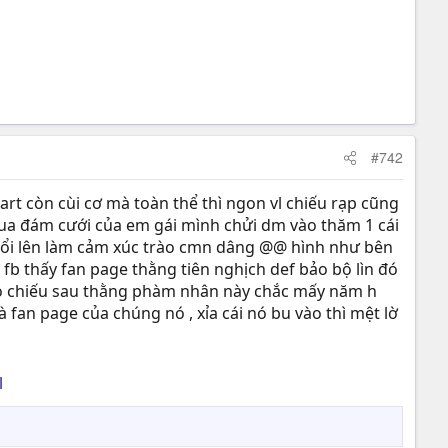
#742
art còn cùi cơ mà toàn thể thì ngon vl chiếu rạp cũng
 qua đám cưới của em gái mình chửi dm vào thăm 1 cái
ổi lên làm cảm xúc trào cmn dâng @@ hình như bên
 fb thấy fan page thằng tiên nghịch def bảo bộ lìn đó
ó chiếu sau thằng phàm nhân này chắc mấy năm h
à fan page của chúng nó , xỉa cái nó bu vào thì mệt lờ
l