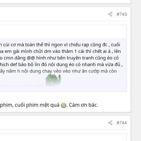
#743
 cùi cơ mà toàn thể thì ngon vl chiếu rạp cũng đc , cuối
 em gái mình chửi dm vào thăm 1 cái thì chết ai à , lên
ào cmn dâng @@ hình như bên truyện tranh cũng éo có
nghịch def bảo bộ lìn đó nội dung éo có nhanh mà vừa đủ ,
ấy năm h nội dung chạy vèo vèo như ăn cướp mà còn
t lờ , sợ quá nên thôi
u phim, cuối phim mệt quá
. Cám ơn bác.
#744