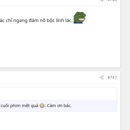
hác chỉ ngang đám nô bộc lính lác.
#747
, cuối phim mệt quá
. Cám ơn bác.