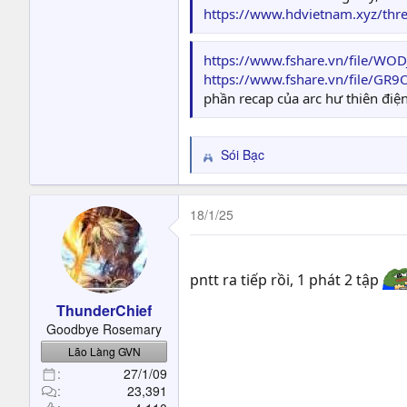
https://www.hdvietnam.xyz/thre
https://www.fshare.vn/file/
https://www.fshare.vn/file/G
phần recap của arc hư thiên điệ
Sói Bạc
R
e
a
c
18/1/25
t
i
o
pntt ra tiếp rồi, 1 phát 2 tập
n
s
ThunderChief
:
Goodbye Rosemary
Lão Làng GVN
27/1/09
23,391