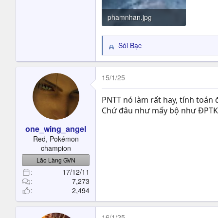
phamnhan.jpg
289.1 KB · Đọc: 57
Sói Bạc
R
e
a
c
15/1/25
t
i
PNTT nó làm rất hay, tính toán 
o
Chứ đâu như mấy bộ như ĐPTK, m
n
s
one_wing_angel
:
Red, Pokémon
champion
Lão Làng GVN
17/12/11
7,273
2,494
16/1/25