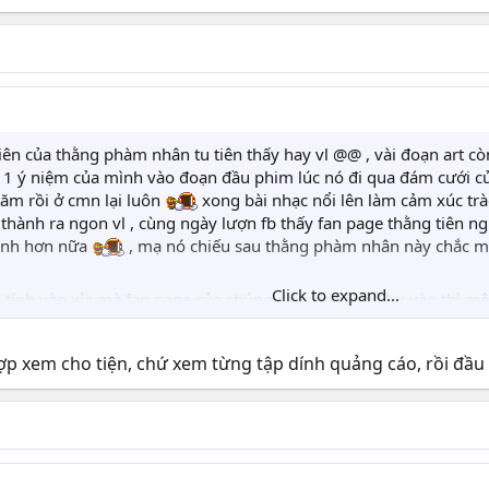
điên của thằng phàm nhân tu tiên thấy hay vl @@ , vài đoạn art còn
 1 ý niệm của mình vào đoạn đầu phim lúc nó đi qua đám cưới của
hăm rồi ở cmn lại luôn
xong bài nhạc nổi lên làm cảm xúc tr
ợ thành ra ngon vl , cùng ngày lượn fb thấy fan page thằng tiên 
anh hơn nữa
, mạ nó chiếu sau thằng phàm nhân này chắc m
Click to expand...
tính vào xỉa mà fan page của chúng nó , xỉa cái nó bu vào thì mệ
ham-nhan-tu-tien-hu-thien-chien-ky-episode-id-26175.html
ợp xem cho tiện, chứ xem từng tập dính quảng cáo, rồi đầ