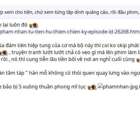
ợp xem cho tiện, chứ xem từng tập dính quảng cáo, rồi đầu phim
 lại luôn đó
pham-nhan-tu-tien-hu-thien-chien-ky-episode-id-26268.htm
a đám tiên hiệp tung của cơ mà bộ này thì coi ko skip phát n
, truyện tranh lướt lướt chả có vẹo gì mà lên phim làm 
ồi , nó thì cung tiễn lão tiền bối về nơi an nghỉ cuối cùng
màn tắm táp " hàn mỗ không có thói quen quay lưng vào ngư
he bảo bị 5 vuông thuần phong mĩ tục