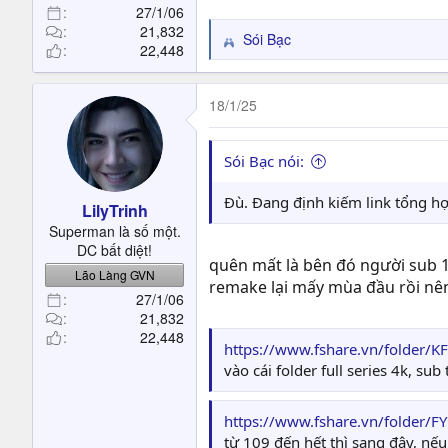
27/1/06
21,832
Sói Bạc
R
22,448
e
a
c
18/1/25
t
i
o
Sói Bạc nói:
n
s
Đù. Đang định kiếm link tổng h
LilyTrinh
:
Superman là số một.
DC bất diệt!
quên mất là bên đó người sub 1
Lão Làng GVN
remake lại mấy mùa đầu rồi n
27/1/06
21,832
22,448
https://www.fshare.vn/folder
vào cái folder full series 4k, sub
https://www.fshare.vn/folder
từ 109 đến hết thì sang đây, nế