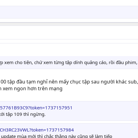
ợp xem cho tiện, chứ xem từng tập dính quảng cáo, rồi đầu phim
00 tập đầu tạm nghỉ nên mấy chục tập sau người khác sub, 
ên xem ngon hơn trên mạng
/KF57761B93C9?token=1737157951
 tới tập 109 thì ngừng.
/FYCH3RC23VWL?token=1737157984
u update mùa mới thì chắc thằng này cũng sẽ làm tiếp