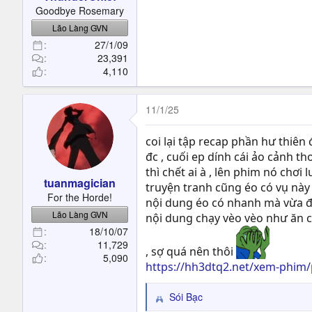
t
Goodbye Rosemary
e
Lão Làng GVN
r
27/1/09
23,391
4,110
11/1/25
coi lại tập recap phần hư thiên
đc , cuối ep dính cái ảo cảnh 
thì chết ai à , lên phim nó chơi
tuanmagician
truyện tranh cũng éo có vụ này 
For the Horde!
nội dung éo có nhanh mà vừa đ
Lão Làng GVN
nội dung chạy vèo vèo như ăn c
18/10/07
11,729
, sợ quá nên thôi
5,090
https://hh3dtq2.net/xem-phim/
Sói Bạc
R