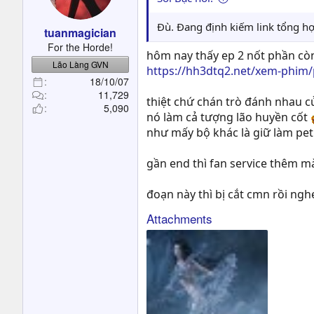
Đù. Đang định kiếm link tổng h
tuanmagician
For the Horde!
hôm nay thấy ep 2 nốt phần còn
Lão Làng GVN
https://hh3dtq2.net/xem-phim/
18/10/07
11,729
thiệt chứ chán trò đánh nhau củ
5,090
nó làm cả tượng lão huyền cốt
như mấy bộ khác là giữ làm pet r
gần end thì fan service thêm 
đoạn này thì bị cắt cmn rồi ng
Attachments