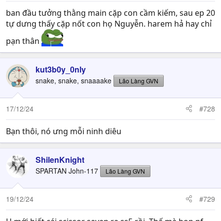
ban đầu tưởng thằng main cặp con cầm kiếm, sau ep 20
tự dưng thấy cặp nốt con họ Nguyễn. harem hả hay chỉ
pạn thân
kut3b0y_0nly
snake, snake, snaaaake
Lão Làng GVN
17/12/24
#728
Bạn thôi, nó ưng mỗi ninh diêu
ShilenKnight
SPARTAN John-117
Lão Làng GVN
19/12/24
#729