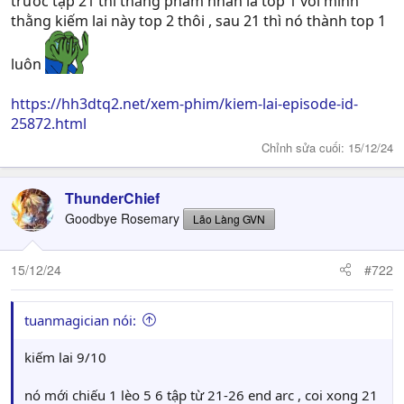
trước tập 21 thì thằng phàm nhân là top 1 với mình
thằng kiếm lai này top 2 thôi , sau 21 thì nó thành top 1
luôn
https://hh3dtq2.net/xem-phim/kiem-lai-episode-id-
25872.html
Chỉnh sửa cuối:
15/12/24
ThunderChief
Goodbye Rosemary
Lão Làng GVN
15/12/24
#722
tuanmagician nói:
kiếm lai 9/10
nó mới chiếu 1 lèo 5 6 tập từ 21-26 end arc , coi xong 21