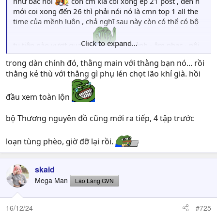
như bác nói
còn cm kia coi xong ep 21 post , đến h
mới coi xong đến 26 thì phải nói nó là cmn top 1 all the
time của mềnh luôn , chả nghĩ sau này còn có thể có bộ
Click to expand...
tu tiên nào vượt qua đc
hình ảnh - âm nhạc - nội
dung đều vỡ cả lòng
trong dàn chính đó, thằng main với thằng bạn nó... rồi
thằng kẻ thù với thằng gì phụ lén chọt lão khỉ già. hồi
đầu xem toàn lộn
bộ Thương nguyên đồ cũng mới ra tiếp, 4 tập trước
loạn tùng phèo, giờ đỡ lại rồi.
skaid
Mega Man
Lão Làng GVN
16/12/24
#725