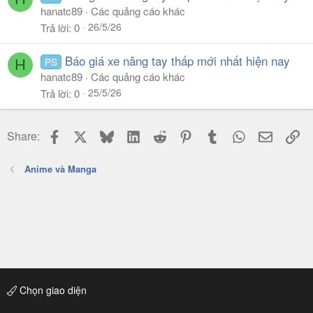
hanatc89
Các quảng cáo khác
26/5/26
Trả lời
0
Báo giá xe nâng tay thấp mới nhất hiện nay
PS
H
hanatc89
Các quảng cáo khác
25/5/26
Trả lời
0
Facebook
X
Bluesky
LinkedIn
Reddit
Pinterest
Tumblr
WhatsApp
Email
Li
Share:
Anime và Manga
Chọn giao diện