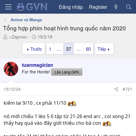
Đăng nhập
Register
Anime và Manga
Tổng hợp phim hoạt hình trung quốc năm 2020
T
N
>Zapme<
19/2/19
h
g
Trước
1
…
37
…
60
Tiếp
r
à
e
y
a
g
tuanmagician
d
ử
For the Horde!
Lão Làng GVN
s
i
t
a
15/12/24
#721
r
t
kiếm lai 9/10 , cx phải 11/10
e
r
nó mới chiếu 1 lèo 5 6 tập từ 21-26 end arc , coi xong 21
thấy hay quá vào đây giới thiệu cho bà con