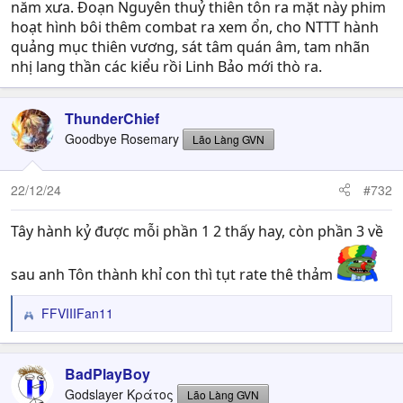
năm xưa. Đoạn Nguyên thuỷ thiên tôn ra mặt này phim
hoạt hình bôi thêm combat ra xem ổn, cho NTTT hành
quảng mục thiên vương, sát tâm quán âm, tam nhãn
nhị lang thần các kiểu rồi Linh Bảo mới thò ra.
ThunderChief
Goodbye Rosemary
Lão Làng GVN
22/12/24
#732
Tây hành kỷ được mỗi phần 1 2 thấy hay, còn phần 3 về
sau anh Tôn thành khỉ con thì tụt rate thê thảm
FFVIIIFan11
R
e
a
c
BadPlayBoy
t
Godslayer Κράτος
Lão Làng GVN