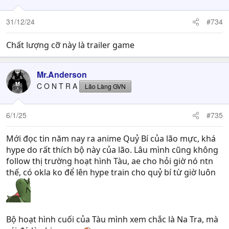
31/12/24
#734
Chất lượng cỡ này là trailer game
Mr.Anderson
C O N T R A
Lão Làng GVN
6/1/25
#735
Mới đọc tin năm nay ra anime Quỷ Bí của lão mực, khá
hype do rất thích bộ này của lão. Lâu mình cũng không
follow thị trường hoạt hình Tàu, ae cho hỏi giờ nó ntn
thế, có okla ko để lên hype train cho quỷ bí từ giờ luôn
Bộ hoạt hình cuối của Tàu mình xem chắc là Na Tra, mà