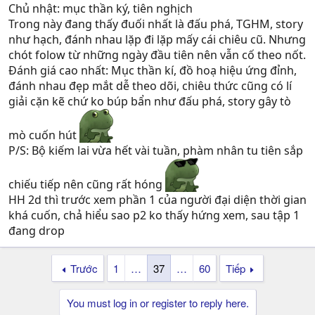
Chủ nhật: mục thần ký, tiên nghịch
Trong này đang thấy đuối nhất là đấu phá, TGHM, story
như hạch, đánh nhau lặp đi lặp mấy cái chiêu cũ. Nhưng
chót folow từ những ngày đầu tiên nên vẫn cố theo nốt.
Đánh giá cao nhất: Mục thần kí, đồ hoạ hiệu ứng đỉnh,
đánh nhau đẹp mắt dễ theo dõi, chiêu thức cũng có lí
giải cặn kẽ chứ ko búp bẩn như đấu phá, story gây tò
mò cuốn hút
P/S: Bộ kiếm lai vừa hết vài tuần, phàm nhân tu tiên sắp
chiếu tiếp nên cũng rất hóng
HH 2d thì trước xem phần 1 của người đại diện thời gian
khá cuốn, chả hiểu sao p2 ko thấy hứng xem, sau tập 1
đang drop
Trước
1
…
37
…
60
Tiếp
You must log in or register to reply here.