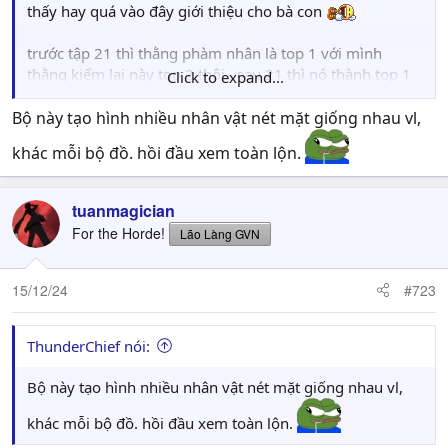
thấy hay quá vào đây giới thiệu cho bà con
trước tập 21 thì thằng phàm nhân là top 1 với mình
thằng kiếm lai này top 2 thôi , sau 21 thì nó thành top 1
Click to expand...
Bộ này tạo hình nhiều nhân vật nét mặt giống nhau vl,
luôn
khác mỗi bộ đồ. hồi đầu xem toàn lộn.
https://hh3dtq2.net/xem-phim/kiem-lai-episode-id-
25872.html
tuanmagician
For the Horde!
Lão Làng GVN
15/12/24
#723
ThunderChief nói:
Bộ này tạo hình nhiều nhân vật nét mặt giống nhau vl,
khác mỗi bộ đồ. hồi đầu xem toàn lộn.