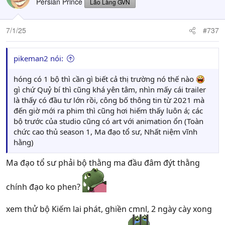
Persian Prince
Lão Làng GVN
i
o
n
7/1/25
#737
s
:
pikeman2 nói:
hóng có 1 bộ thì cần gì biết cả thị trường nó thế nào
gì chứ Quỷ bí thì cũng khá yên tâm, nhìn mấy cái trailer
là thấy có đầu tư lớn rồi, công bố thông tin từ 2021 mà
đến giờ mới ra phim thì cũng hơi hiếm thấy luôn á; các
bộ trước của studio cũng có art với animation ổn (Toàn
chức cao thủ season 1, Ma đạo tổ sư, Nhất niệm vĩnh
hằng)
Ma đạo tổ sư phải bộ thằng ma đầu đâm đýt thằng
chính đạo ko phen?
xem thử bộ Kiếm lai phát, ghiền cmnl, 2 ngày cày xong