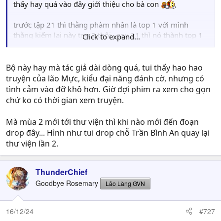
thấy hay quá vào đây giới thiệu cho bà con
trước tập 21 thì thằng phàm nhân là top 1 với mình
thằng kiếm lai này top 2 thôi , sau 21 thì nó thành top 1
Click to expand...
luôn
Bộ này hay mà tác giả dài dòng quá, tui thấy hao hao
truyện của lão Mực, kiểu đại năng đánh cờ, nhưng có
https://hh3dtq2.net/xem-phim/kiem-lai-episode-id-
tình cảm vào đỡ khô hơn. Giờ đợi phim ra xem cho gọn
25872.html
chứ ko có thời gian xem truyện.
Mà mùa 2 mới tới thư viện thì khi nào mới đến đoạn
drop đây... Hình như tui drop chỗ Trần Bình An quay lại
thư viện lần 2.
ThunderChief
Goodbye Rosemary
Lão Làng GVN
16/12/24
#727