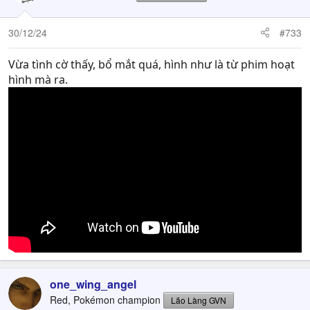
i
o
n
30/12/24
#733
s
:
Vừa tình cờ thấy, bổ mắt quá, hình như là từ phim hoạt
hình mà ra.
one_wing_angel
Red, Pokémon champion
Lão Làng GVN