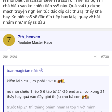
H mới biết cái scissor seven ra ss5 rồi. Thế mà bọn nf
chả hiểu sao ko chiếu tiếp ss5 này. Quả ss4 tự dưng
mạch truyện nghiêm túc đắc đíp các thứ lại thấy khá
hay. Ko biết ss5 sẽ đắc đíp tiếp hay là lại quay về hài
nhảm như mấy ss đầu
7th_heaven
7
Youtube Master Race
20/12/24
#730
tuanmagician nói:
kiếm lai 9/10 , cx phải 11/10
nó mới chiếu 1 lèo 5 6 tập từ 21-26 end arc , coi xong 21
thấy hay quá vào đây giới thiệu cho bà con
trước tập 21 thì thằng phàm nhân là top 1 với mình