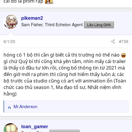
cái đó là phim rạp
pikeman2
Sam Fisher, Third Echelon Agent
Lão Làng GVN
6/1/25
#736
hóng có 1 bộ thì cần gì biết cả thị trường nó thế nào
gì chứ Quỷ bí thì cũng khá yên tâm, nhìn mấy cái trailer
là thấy có đầu tư lớn rồi, công bố thông tin từ 2021 mà
đến giờ mới ra phim thì cũng hơi hiếm thấy luôn á; các
bộ trước của studio cũng có art với animation ổn (Toàn
chức cao thủ season 1, Ma đạo tổ sư, Nhất niệm vĩnh
hằng)
Mr.Anderson
R
e
a
c
toan_gamer
t