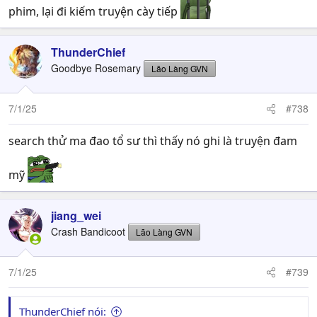
phim, lại đi kiếm truyện cày tiếp
ThunderChief
Goodbye Rosemary
Lão Làng GVN
7/1/25
#738
search thử ma đao tổ sư thì thấy nó ghi là truyện đam
mỹ
jiang_wei
Crash Bandicoot
Lão Làng GVN
7/1/25
#739
ThunderChief nói: