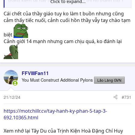
thằng kiếm lai này top 2 thôi , sau 21 thì nó thành top 1
Click to expand...
Cái chết của thầy giáo tuy ko làm t buồn nhưng cũng
luôn
cảm thấy tiếc nuối, cảnh cuối hồn thầy vẫy tay chào tạm
https://hh3dtq2.net/xem-phim/kiem-lai-episode-id-
25872.html
biệt
Cảnh giới 14 mạnh nhưng cam chịu quá, ko đánh lại
FFVIIIFan11
You Must Construct Additional Pylons
Lão Làng GVN
21/12/24
#731
https://motchillr.cv/tay-hanh-ky-phan-5-tap-3-
692.10365.html
Xem nhớ lại Tây Du của Trịnh Kiện Hoà Đặng Chí Huy