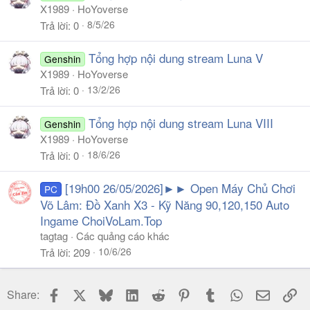
X1989
HoYoverse
8/5/26
Trả lời
0
Tổng hợp nội dung stream Luna V
Genshin
X1989
HoYoverse
13/2/26
Trả lời
0
Tổng hợp nội dung stream Luna VIII
Genshin
X1989
HoYoverse
18/6/26
Trả lời
0
[19h00 26/05/2026]►► Open Máy Chủ Chơi
PC
Võ Lâm: Đồ Xanh X3 - Kỹ Năng 90,120,150 Auto
Ingame ChoiVoLam.Top
tagtag
Các quảng cáo khác
10/6/26
Trả lời
209
Facebook
X
Bluesky
LinkedIn
Reddit
Pinterest
Tumblr
WhatsApp
Email
Li
Share: