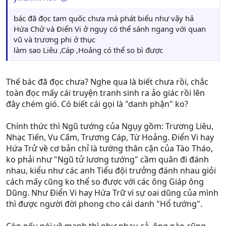
bác đã đọc tam quốc chưa mà phát biểu như vậy hả
Hứa Chử và Điển Vi ở ngụy có thể sánh ngang với quan
vũ và trương phi ở thục
làm sao Liêu ,Cáp ,Hoảng có thể so bì được
Thế bác đã đọc chưa? Nghe qua là biết chưa rồi, chắc
toàn đọc mấy cái truyện tranh sinh ra ảo giác rồi lên
đây chém gió. Có biết cái gọi là "danh phận" ko?
Chính thức thì Ngũ tướng của Ngụy gồm: Trương Liêu,
Nhạc Tiến, Vu Cấm, Trương Cáp, Từ Hoảng. Điển Vi hay
Hứa Trử về cơ bản chỉ là tướng thân cận của Tào Tháo,
ko phải như "Ngũ tử lương tướng" cầm quân đi đánh
nhau, kiểu như các anh Tiểu đội trưởng đánh nhau giỏi
cách mấy cũng ko thể so được với các ông Giáp ông
Dũng. Như Điển Vi hay Hứa Trữ vì sự oai dũng của mình
thì được người đời phong cho cái danh "Hổ tướng".