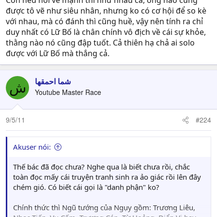
Còn nếu nói về mạnh thì như nhau cả, ông nào cũng
được tô vẽ như siêu nhân, nhưng ko có cơ hội để so kè
với nhau, mà có đánh thì cũng huề, vậy nên tính ra chỉ
duy nhất có Lữ Bố là chân chính vô địch về cái sự khỏe,
thằng nào nó cũng đập tuốt. Cả thiên hạ chả ai solo
được với Lữ Bố mà thắng cả.
شما احمقها
ش
Youtube Master Race
9/5/11
#224
Akuser nói:
Thế bác đã đọc chưa? Nghe qua là biết chưa rồi, chắc
toàn đọc mấy cái truyện tranh sinh ra ảo giác rồi lên đây
chém gió. Có biết cái gọi là "danh phận" ko?
Chính thức thì Ngũ tướng của Ngụy gồm: Trương Liêu,