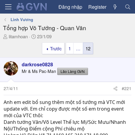
Đăng nhập
Register
Linh Vương
Tổng hợp Võ Tướng - Quan Văn
T
N
litamhoan
23/1/09
h
g
Trước
1
…
12
r
à
e
y
a
g
darkrose0828
d
ử
Mr & Ms Pac-Man
Lão Làng GVN
s
i
t
a
27/4/11
#221
r
t
Anh em edit bổ sung thêm một số tướng mà VTC mới
e
update với. Em chỉ copy được một số em trong event
r
mới của VTC thôi:
Danh tướng Văn/Võ Level Thể lực Mị/Sức Mưu/Nhanh
Nội/Thống Điểm cộng Phí chiêu mộ