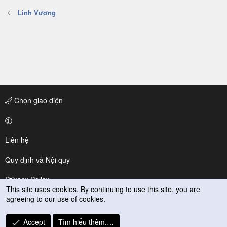
Linh Vương
Chọn giao diện
Liên hệ
Quy định và Nội quy
Privacy Policy
This site uses cookies. By continuing to use this site, you are
agreeing to our use of cookies.
Trợ giúp
R
Accept
Tìm hiểu thêm.…