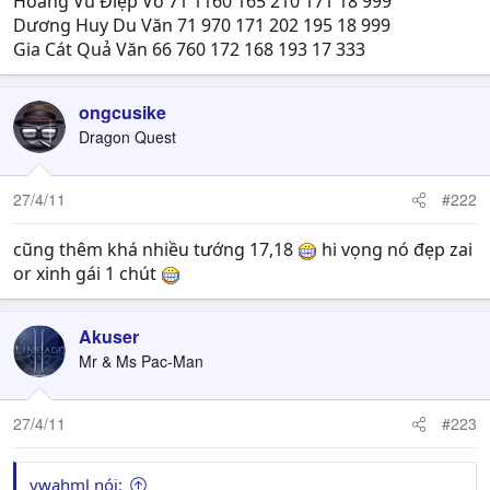
Hoàng Vũ Điệp Võ 71 1160 165 210 171 18 999
Dương Huy Du Văn 71 970 171 202 195 18 999
Gia Cát Quả Văn 66 760 172 168 193 17 333
ongcusike
Dragon Quest
27/4/11
#222
cũng thêm khá nhiều tướng 17,18
hi vọng nó đẹp zai
or xinh gái 1 chút
Akuser
Mr & Ms Pac-Man
27/4/11
#223
ywahml nói: