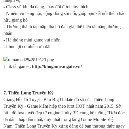
nhiệm vụ
- Class vũ khí đa dạng, thay đổi được tùy thích
- Nhiệm vụ bang hội, cộng đồng sôi nổi, giúp bạn kết nối thêm hảo
hữu giang hồ
- Thương thành tấp nập, tha hồ đấu giá, thể hiện tài năng thương
nhân
- Hệ thống mini game vui nhộn
- Phúc lợi có nhiều ưu đãi
Link tải game :
http://khogame.mgate.vn/
7.
Thiên Long Truyền Kỳ
Giang Hồ Tứ Tuyệt - Bản Big Update đồ sộ của Thiên Long
Truyền Kỳ - Game kiếm hiệp theo lượt HOT nhất năm 2015. Sở
hữu đồ họa tuyệt đẹp từ engine Unity 3D cùng hệ thống "Đơn độc
đả đấu" hấp dẫn nhất, duy nhất trong làng Game Mobile Việt
Nam, Thiên Long Truyền Kỳ xứng đáng để bạn thưởng thức ngay