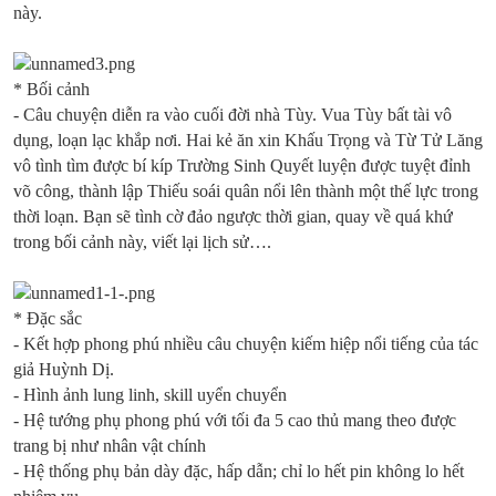
này.
* Bối cảnh
- Câu chuyện diễn ra vào cuối đời nhà Tùy. Vua Tùy bất tài vô
dụng, loạn lạc khắp nơi. Hai kẻ ăn xin Khấu Trọng và Từ Tử Lăng
vô tình tìm được bí kíp Trường Sinh Quyết luyện được tuyệt đỉnh
võ công, thành lập Thiếu soái quân nổi lên thành một thế lực trong
thời loạn. Bạn sẽ tình cờ đảo ngược thời gian, quay về quá khứ
trong bối cảnh này, viết lại lịch sử….
* Đặc sắc
- Kết hợp phong phú nhiều câu chuyện kiếm hiệp nổi tiếng của tác
giả Huỳnh Dị.
- Hình ảnh lung linh, skill uyển chuyển
- Hệ tướng phụ phong phú với tối đa 5 cao thủ mang theo được
trang bị như nhân vật chính
- Hệ thống phụ bản dày đặc, hấp dẫn; chỉ lo hết pin không lo hết