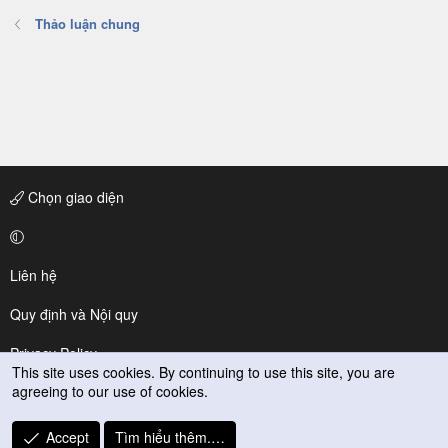
Thảo luận chung
Chọn giao diện
Liên hệ
Quy định và Nội quy
Privacy Policy
This site uses cookies. By continuing to use this site, you are
agreeing to our use of cookies.
Trợ giúp
R
Accept
Tìm hiểu thêm.…