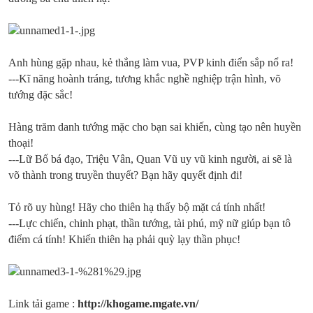
Anh hùng gặp nhau, kẻ thắng làm vua, PVP kinh điển sắp nổ ra!
---Kĩ năng hoành tráng, tương khắc nghề nghiệp trận hình, võ
tướng đặc sắc!
Hàng trăm danh tướng mặc cho bạn sai khiến, cùng tạo nên huyền
thoại!
---Lữ Bố bá đạo, Triệu Vân, Quan Vũ uy vũ kinh người, ai sẽ là
võ thành trong truyền thuyết? Bạn hãy quyết định đi!
Tỏ rõ uy hùng! Hãy cho thiên hạ thấy bộ mặt cá tính nhất!
---Lực chiến, chinh phạt, thần tướng, tài phú, mỹ nữ giúp bạn tô
điểm cá tính! Khiến thiên hạ phải quỳ lạy thần phục!
Link tải game :
http://khogame.mgate.vn/