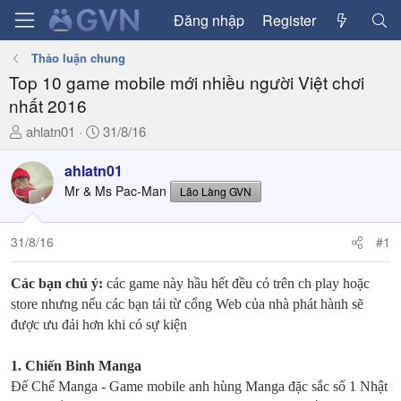
Đăng nhập
Register
Thảo luận chung
Top 10 game mobile mới nhiều người Việt chơi
nhất 2016
T
N
ahlatn01
31/8/16
h
g
r
à
ahlatn01
e
y
Mr & Ms Pac-Man
Lão Làng GVN
a
g
d
ử
31/8/16
#1
s
i
t
a
Các bạn chú ý:
các game này hầu hết đều có trên ch play hoặc
r
store nhưng nếu các bạn tải từ cổng Web của nhà phát hành sẽ
t
được ưu đải hơn khi có sự kiện
e
r
1.
Chiến Binh Manga
Đế Chế Manga - Game mobile anh hùng Manga đặc sắc số 1 Nhật