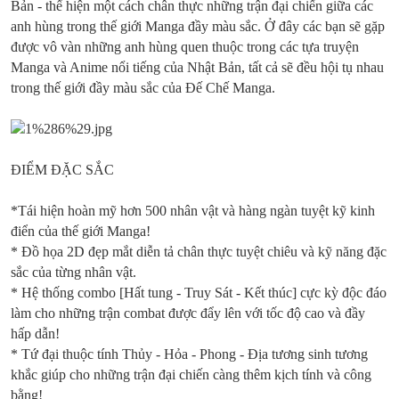
Bản - thể hiện một cách chân thực những trận đại chiến giữa các
anh hùng trong thế giới Manga đầy màu sắc. Ở đây các bạn sẽ gặp
được vô vàn những anh hùng quen thuộc trong các tựa truyện
Manga và Anime nổi tiếng của Nhật Bản, tất cả sẽ đều hội tụ nhau
trong thế giới đầy màu sắc của Đế Chế Manga.
ĐIỂM ĐẶC SẮC
*Tái hiện hoàn mỹ hơn 500 nhân vật và hàng ngàn tuyệt kỹ kinh
điển của thế giới Manga!
* Đồ họa 2D đẹp mắt diễn tả chân thực tuyệt chiêu và kỹ năng đặc
sắc của từng nhân vật.
* Hệ thống combo [Hất tung - Truy Sát - Kết thúc] cực kỳ độc đáo
làm cho những trận combat được đẩy lên với tốc độ cao và đầy
hấp dẫn!
* Tứ đại thuộc tính Thủy - Hỏa - Phong - Địa tương sinh tương
khắc giúp cho những trận đại chiến càng thêm kịch tính và công
bằng!