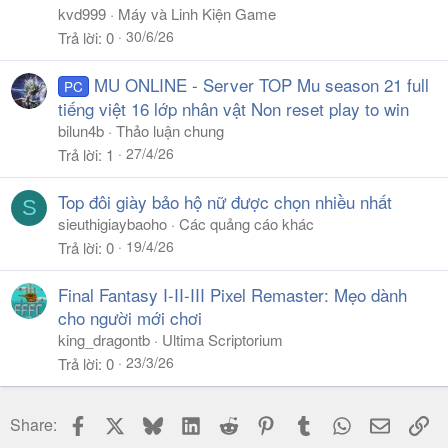
kvd999
Máy và Linh Kiện Game
30/6/26
Trả lời
0
MU ONLINE - Server TOP Mu season 21 full
PC
tiếng việt 16 lớp nhân vật Non reset play to win
bilun4b
Thảo luận chung
27/4/26
Trả lời
1
Top đôi giày bảo hộ nữ được chọn nhiều nhất
S
sieuthigiaybaoho
Các quảng cáo khác
19/4/26
Trả lời
0
Final Fantasy I-II-III Pixel Remaster: Mẹo dành
cho người mới chơi
king_dragontb
Ultima Scriptorium
23/3/26
Trả lời
0
Facebook
X
Bluesky
LinkedIn
Reddit
Pinterest
Tumblr
WhatsApp
Email
Li
Share: