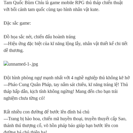
Tam Quốc Bùm Chíu là game mobile RPG thủ tháp chiến thuật
với bối cảnh tam quốc cùng tạo hình nhân vật kute.
Đặc sắc game:
Đồ họa sắc nét, chiến đấu hoành tráng
---Hiệu ứng đặc biệt của kĩ năng lộng lẫy, nhân vật thiết kế chi tiết
dễ thương.
Đội hình phòng ngự mạnh nhất với 4 nghề nghiệp thủ không kẽ hở
---Pháo Cung Quân Pháp, tay nắm sát chiêu, kĩ năng tráng lệ! Thủ
tháp hấp dẫn, kịch tính không ngừng! Mang đến cho bạn trải
nghiệm chưa từng có!
Rất nhiều con đường để bước lên đỉnh bá chủ
---Trang bị hào hoa, chiến mã huyền thoại, truyền thuyết cấp Sao,
thánh thú thượng cổ, võ hồn pháp bảo giúp bạn bước lên con
đường bá chủ thiên hạ!