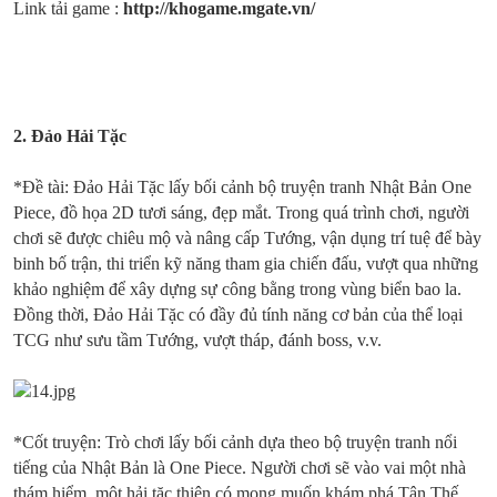
Link tải game :
http://khogame.mgate.vn/
2.
Đảo Hải Tặc
*Đề tài: Đảo Hải Tặc lấy bối cảnh bộ truyện tranh Nhật Bản One
Piece, đồ họa 2D tươi sáng, đẹp mắt. Trong quá trình chơi, người
chơi sẽ được chiêu mộ và nâng cấp Tướng, vận dụng trí tuệ để bày
binh bố trận, thi triển kỹ năng tham gia chiến đấu, vượt qua những
khảo nghiệm để xây dựng sự công bằng trong vùng biển bao la.
Đồng thời, Đảo Hải Tặc có đầy đủ tính năng cơ bản của thể loại
TCG như sưu tầm Tướng, vượt tháp, đánh boss, v.v.
*Cốt truyện: Trò chơi lấy bối cảnh dựa theo bộ truyện tranh nổi
tiếng của Nhật Bản là One Piece. Người chơi sẽ vào vai một nhà
thám hiểm, một hải tặc thiện có mong muốn khám phá Tân Thế