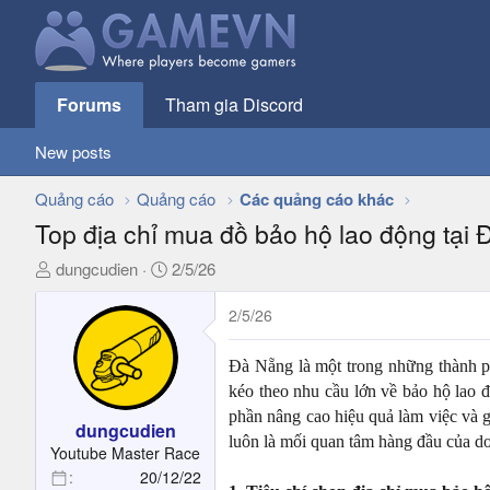
Forums
Tham gia Discord
New posts
Quảng cáo
Quảng cáo
Các quảng cáo khác
Top địa chỉ mua đồ bảo hộ lao động tại
T
N
dungcudien
2/5/26
h
g
r
à
2/5/26
e
y
a
g
Đà Nẵng là một trong những thành ph
d
ử
kéo theo nhu cầu lớn về bảo hộ lao 
s
i
phần nâng cao hiệu quả làm việc và gi
t
dungcudien
luôn là mối quan tâm hàng đầu của d
a
Youtube Master Race
r
20/12/22