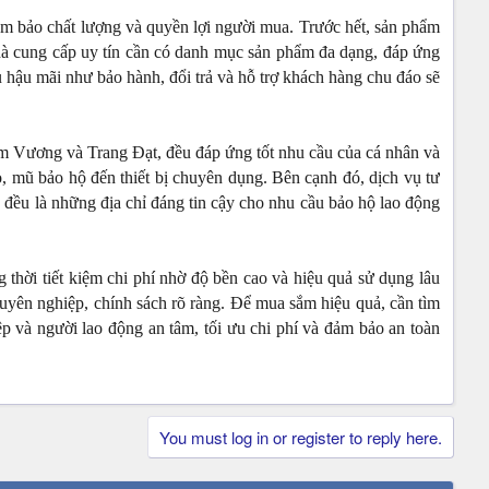
đảm bảo chất lượng và quyền lợi người mua. Trước hết, sản phẩm
nhà cung cấp uy tín cần có danh mục sản phẩm đa dạng, đáp ứng
ụ hậu mãi như bảo hành, đổi trả và hỗ trợ khách hàng chu đáo sẽ
 Vương và Trang Đạt, đều đáp ứng tốt nhu cầu của cá nhân và
o, mũ bảo hộ đến thiết bị chuyên dụng. Bên cạnh đó, dịch vụ tư
 đều là những địa chỉ đáng tin cậy cho nhu cầu bảo hộ lao động
 thời tiết kiệm chi phí nhờ độ bền cao và hiệu quả sử dụng lâu
yên nghiệp, chính sách rõ ràng. Để mua sắm hiệu quả, cần tìm
ệp và người lao động an tâm, tối ưu chi phí và đảm bảo an toàn
You must log in or register to reply here.