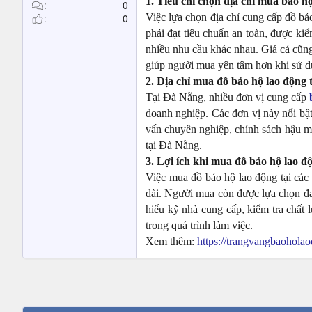
1. Tiêu chí chọn địa chỉ mua bảo h
t
0
0
Việc lựa chọn địa chỉ cung cấp đồ bả
e
r
phải đạt tiêu chuẩn an toàn, được k
nhiều nhu cầu khác nhau. Giá cả cũng 
giúp người mua yên tâm hơn khi sử dụ
2. Địa chỉ mua đồ bảo hộ lao động t
Tại Đà Nẵng, nhiều đơn vị cung cấp
doanh nghiệp. Các đơn vị này nổi bật
vấn chuyên nghiệp, chính sách hậu mã
tại Đà Nẵng.
3. Lợi ích khi mua đồ bảo hộ lao độ
Việc mua đồ bảo hộ lao động tại các 
dài. Người mua còn được lựa chọn đa
hiểu kỹ nhà cung cấp, kiểm tra chất 
trong quá trình làm việc.
Xem thêm:
https://trangvangbaoholao