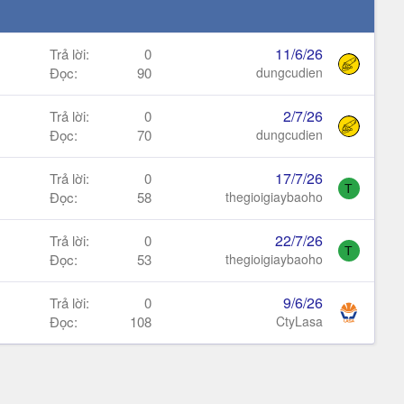
11/6/26
Trả lời
0
Đọc
90
dungcudien
2/7/26
Trả lời
0
Đọc
70
dungcudien
17/7/26
Trả lời
0
T
Đọc
58
thegioigiaybaoho
22/7/26
Trả lời
0
T
Đọc
53
thegioigiaybaoho
9/6/26
Trả lời
0
Đọc
108
CtyLasa