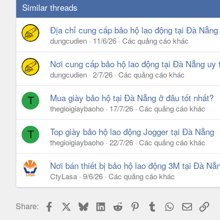
Similar threads
Địa chỉ cung cấp bảo hộ lao động tại Đà Nẵng 
dungcudien
11/6/26
Các quảng cáo khác
Nơi cung cấp bảo hộ lao động tại Đà Nẵng uy 
dungcudien
2/7/26
Các quảng cáo khác
Mua giày bảo hộ tại Đà Nẵng ở đâu tốt nhất?
T
thegioigiaybaoho
17/7/26
Các quảng cáo khác
Top giày bảo hộ lao động Jogger tại Đà Nẵng
T
thegioigiaybaoho
22/7/26
Các quảng cáo khác
Nơi bán thiết bị bảo hộ lao động 3M tại Đà Nẵ
CtyLasa
9/6/26
Các quảng cáo khác
Facebook
X
Bluesky
LinkedIn
Reddit
Pinterest
Tumblr
WhatsApp
Email
Lin
Share: