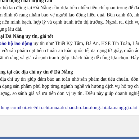
ộ lao động chất lượng cao
o hộ lao động tại Đà Nẵng cần dựa trên nhiều tiêu chí quan trọng để 
iểm định rõ ràng nhằm bảo vệ người lao động hiệu quả. Bên cạnh đó, 
nên minh bạch, hợp lý và cạnh tranh trên thị trường. Ngoài ra, dịch v
ng lâu dài.
ại Đà Nẵng uy tín, giá tốt
bảo hộ lao động
uy tín như Thiết Kỳ Tâm, Đà An, HSE Tín Toàn, Lâm
 với sản phẩm đạt tiêu chuẩn an toàn quốc tế, đa dạng từ giày, quần á
i rõ ràng và giá cả cạnh tranh giúp khách hàng dễ dàng lựa chọn. Đây
ng tại các địa chỉ uy tín ở Đà Nẵng
địa chỉ uy tín giúp đảm bảo an toàn nhờ sản phẩm đạt tiêu chuẩn, đồng
 dạng sản phẩm phù hợp từng ngành nghề và hưởng dịch vụ hỗ trợ chu
lượng, so sánh giá và ưu tiên đơn vị uy tín. Điều này giúp doanh nghi
dong.com/bai-viet/dia-chi-mua-do-bao-ho-lao-dong-tai-da-nang-gia-tot