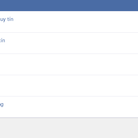
uy tín
tín
ng
k