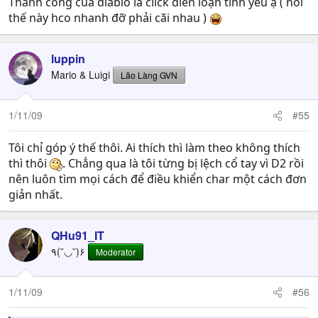
Thành công của diablo là click điên loạn tình yêu ạ ( nói
thế này hco nhanh đỡ phải cãi nhau )
luppin
Mario & Luigi
Lão Làng GVN
1/11/09
#55
Tôi chỉ góp ý thế thôi. Ai thích thì làm theo không thích
thì thôi
. Chẳng qua là tôi từng bị lệch cổ tay vì D2 rồi
nên luôn tìm mọi cách để điều khiển char một cách đơn
giản nhất.
QHu91_IT
٩(˘◡˘)۶
Moderator
1/11/09
#56