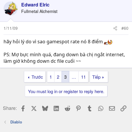
Edward Elric
Fullmetal Alchemist
1/11/09
#60
hãy hỏi lý do vì sao gamespot rate nó 8 điểm
PS: Mợ bực mình quá, đang down bà chị ngắt internet,
làm giờ không down dc file cuối ~~
Trước
1
2
3
…
11
Tiếp
You must log in or register to reply here.
Facebook
X
Bluesky
LinkedIn
Reddit
Pinterest
Tumblr
WhatsApp
Email
Li
Share:
Diablo