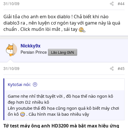
31/10/09
#44
Giải tỏa cho anh em box diablo ! Chả biết khi nào
diablo3 ra , nên luyện cơ ngón tay với game này là quá
chuẩn . Click muốn lòi mắt , sái tay
Nickky9x
Persian Prince
Lão Làng GVN
31/10/09
#45
KytoSai nói:
Game nhẹ nhỉ thật tuyệt vời , đồ họa thế nào ngon kô
đẹp hơn D2 nhiều kô
Lên youtube thấ đồ họa cũng ngon quá kô biết máy chơi
ổn kô
. Câu hình max là bao nhiêu vậy
Tớ test máy ông anh HD3200 mà bật max hiệu ứng