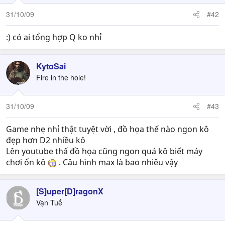
31/10/09
#42
:) có ai tổng hợp Q ko nhỉ
KytoSai
Fire in the hole!
31/10/09
#43
Game nhẹ nhỉ thật tuyệt vời , đồ họa thế nào ngon kô
đẹp hơn D2 nhiều kô
Lên youtube thấ đồ họa cũng ngon quá kô biết máy
chơi ổn kô
. Câu hình max là bao nhiêu vậy
[S]uper[D]ragonX
Vạn Tuế