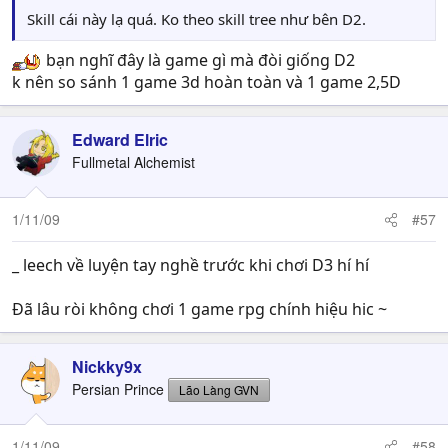
Skill cái này lạ quá. Ko theo skill tree như bên D2.
bạn nghĩ đây là game gì mà đòi giống D2
k nên so sánh 1 game 3d hoàn toàn và 1 game 2,5D
Edward Elric
Fullmetal Alchemist
1/11/09
#57
_ leech về luyện tay nghề trước khi chơi D3 hí hí
Đã lâu ròi không chơi 1 game rpg chính hiệu hic ~
Nickky9x
Persian Prince
Lão Làng GVN
1/11/09
#58