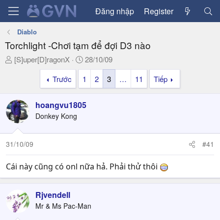
Đăng nhập
Register
Diablo
Torchlight -Chơi tạm để đợi D3 nào
T
N
[S]uper[D]ragonX
28/10/09
h
g
Trước
1
2
3
…
11
Tiếp
r
à
e
y
a
g
hoangvu1805
d
ử
Donkey Kong
s
i
t
a
31/10/09
#41
r
t
Cái này cũng có onl nữa hả. Phải thử thôi
e
r
Rjvendell
Mr & Ms Pac-Man