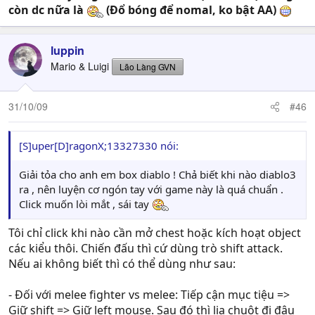
còn dc nữa là
(Đổ bóng để nomal, ko bật AA)
luppin
Mario & Luigi
Lão Làng GVN
31/10/09
#46
[S]uper[D]ragonX;13327330 nói:
Giải tỏa cho anh em box diablo ! Chả biết khi nào diablo3
ra , nên luyện cơ ngón tay với game này là quá chuẩn .
Click muốn lòi mắt , sái tay
Tôi chỉ click khi nào cần mở chest hoặc kích hoạt object
các kiểu thôi. Chiến đấu thì cứ dùng trò shift attack.
Nếu ai không biết thì có thể dùng như sau:
- Đối với melee fighter vs melee: Tiếp cận mục tiệu =>
Giữ shift => Giữ left mouse. Sau đó thì lia chuột đi đâu