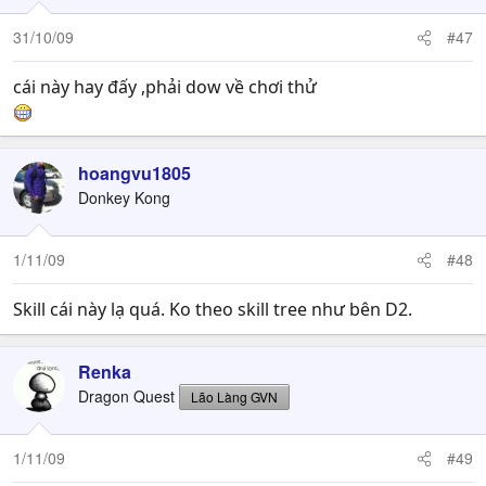
31/10/09
#47
cái này hay đấy ,phải dow về chơi thử
hoangvu1805
Donkey Kong
1/11/09
#48
Skill cái này lạ quá. Ko theo skill tree như bên D2.
Renka
Dragon Quest
Lão Làng GVN
1/11/09
#49