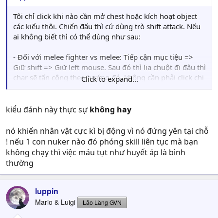
Tôi chỉ click khi nào cần mở chest hoặc kích hoạt object
các kiểu thôi. Chiến đấu thì cứ dùng trò shift attack. Nếu
ai không biết thì có thể dùng như sau:
- Đối với melee fighter vs melee: Tiếp cận mục tiệu =>
Giữ shift => Giữ left mouse. Sau đó thì lia chuột đi đâu thì
char sẽ tấn công theo hướng đó, không cần phải click chi
Click to expand...
cho mỏi tay. Melee fighter vs ranger thì cũng tương tự
nhưng phiền hơn tí vì phải di chuyển liên tục lại gần bọn
nó. Cái này đã test rồi.
kiểu đánh này thực sự
không hay
- Đối với ranger + spellcsater: Tương tự như trên nhưng
nó khiến nhân vật cực kì bị động vì nó đứng yên tại chỗ
có một trò vui hơn là nếu giữ left mouse và kéo nó ra
! nếu 1 con nuker nào đó phóng skill liên tục mà bạn
khỏi khung window game trong khi vẫn giữ nút shift thì
không chạy thì việc máu tụt như huyết áp là bình
char sẽ tấn công theo hướng cursor mà không cần phải
thường
nhấp chuột (thậm chí bỏ left mouse ra). Nếu bạn target
một con mob nào đó thì char sẽ tấn công nó đến chết
mới thôi. Cái này thì chưa test (ổ cứng hết nên chưa cài
luppin
TL được) nhưng tôi nghĩ control giống D2 thì nó cũng sẽ
Mario & Luigi
Lão Làng GVN
cho phép làm như vậy.