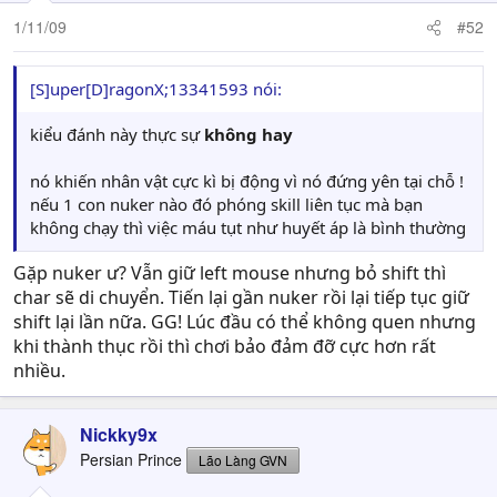
1/11/09
#52
Chúc vui!
[S]uper[D]ragonX;13341593 nói:
kiểu đánh này thực sự
không hay
nó khiến nhân vật cực kì bị động vì nó đứng yên tại chỗ !
nếu 1 con nuker nào đó phóng skill liên tục mà bạn
không chạy thì việc máu tụt như huyết áp là bình thường
Gặp nuker ư? Vẫn giữ left mouse nhưng bỏ shift thì
char sẽ di chuyển. Tiến lại gần nuker rồi lại tiếp tục giữ
shift lại lần nữa. GG! Lúc đầu có thể không quen nhưng
khi thành thục rồi thì chơi bảo đảm đỡ cực hơn rất
nhiều.
Nickky9x
Persian Prince
Lão Làng GVN