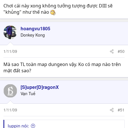
Chơi cái này xong không tưởng tượng được DIII sẽ
"khủng" như thế nào
hoangvu1805
Donkey Kong
1/11/09
#50
Mà sao TL toàn map dungeon vậy. Ko có map nào trên
mặt đất sao?
[S]uper[D]ragonX
Vạn Tuế
1/11/09
#51
luppin nói: