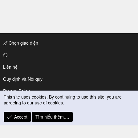
Chọn giao diện
Liên hệ
Quy định và Nội quy
Privacy Policy
This site uses cookies. By continuing to use this site, you are
agreeing to our use of cookies.
Trợ giúp
R
Accept
Tìm hiểu thêm.…
S
S