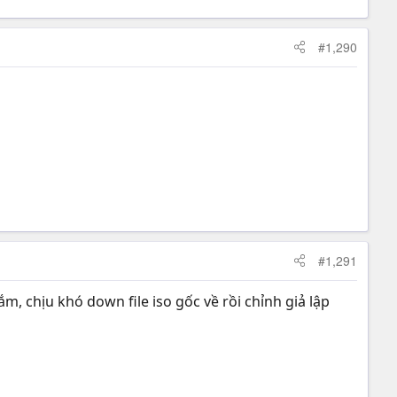
#1,290
#1,291
m, chịu khó down file iso gốc về rồi chỉnh giả lập