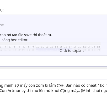
u:
hé!
 nó tạo file save rồi thoát ra.
) bằng hex editor.
Click to expand...
g mình sợ mấy con zom bi lắm @@! Bạn nào có cheat " ko hế
. Còn Artmoney thì mở lên nó khởi động máy.. (Mình chơi ng