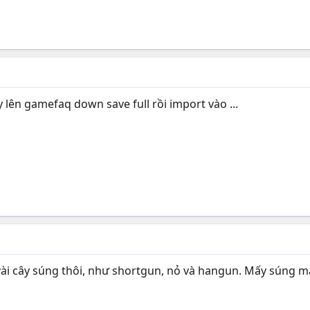
lên gamefaq down save full rồi import vào ...
ld sang royal. Copy 8 dòng mã như hình từ save Royal qua save Rl
l sang rld. Làm ngược lại bước 5a. Thư mục save của Rld chắc m
hể khác nhau tùy vào máy từng người nhưng thứ tự của nó vẫn ko
 vài cây súng thôi, như shortgun, nỏ và hangun. Mấy súng m