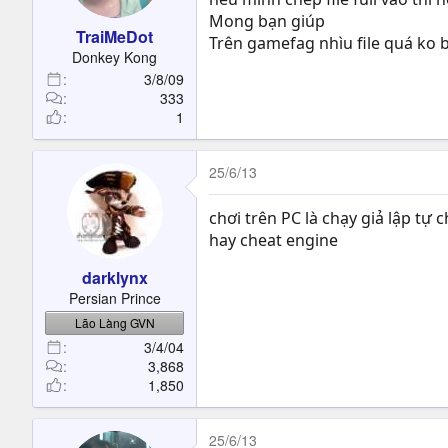
Mong bạn giúp
TraiMeDot
Trên gamefag nhìu file quá ko b
Donkey Kong
3/8/09
333
1
25/6/13
chơi trên PC là chạy giả lập tự
hay cheat engine
darklynx
Persian Prince
Lão Làng GVN
3/4/04
3,868
1,850
25/6/13