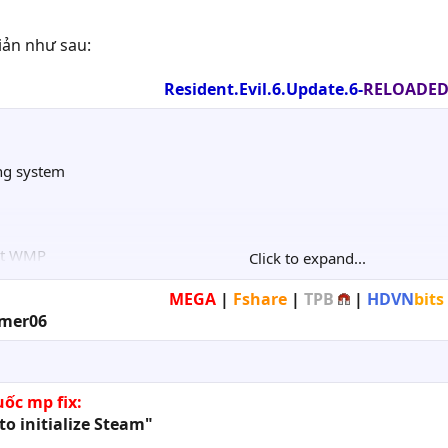
iản như sau:
Resident.Evil.6.Update.6-
RELOADE
ng system
out WMP
Click to expand...
 in Agent Hunt Mode
MEGA
|
Fshare
|
TPB
|
HDVN
bits
so been fixed.​
amer06
uốc mp fix:
to initialize Steam"