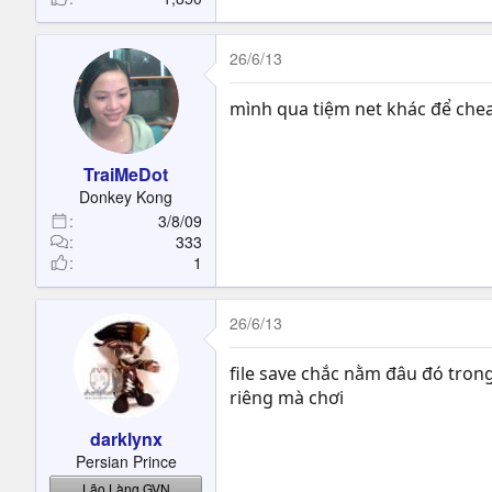
26/6/13
mình qua tiệm net khác để cheat
TraiMeDot
Donkey Kong
3/8/09
333
1
26/6/13
file save chắc nằm đâu đó trong
riêng mà chơi
darklynx
Persian Prince
Lão Làng GVN