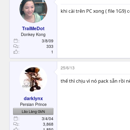
khi cài trên PC xong ( file 1G9)
TraiMeDot
Donkey Kong
3/8/09
333
1
25/6/13
thế thì chịu vì nó pack sẵn rồi
darklynx
Persian Prince
Lão Làng GVN
3/4/04
3,868
1,850