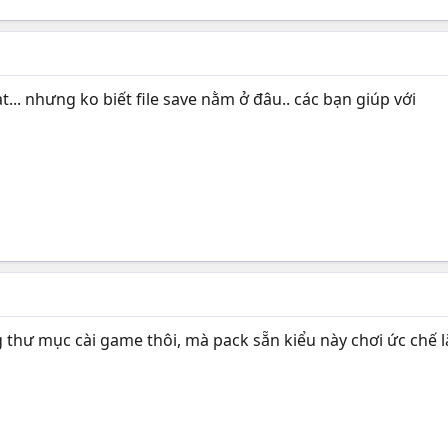
... nhưng ko biết file save nằm ở đâu.. các bạn giúp với
 thư mục cài game thôi, mà pack sẵn kiểu này chơi ức chế lắ