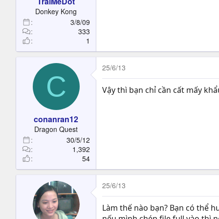
TraiMeDot
Donkey Kong
3/8/09
333
1
25/6/13
C
Vậy thì bạn chỉ cần cất mấy khẩ
conanran12
Dragon Quest
30/5/12
1,392
54
25/6/13
Làm thế nào bạn? Bạn có thể h
nếu mình chép file full vào thì