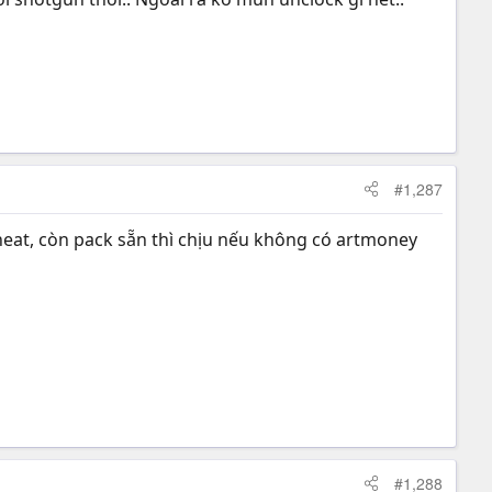
#1,287
 cheat, còn pack sẵn thì chịu nếu không có artmoney
#1,288