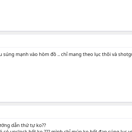
u súng mạnh vào hòm đồ .. chỉ mang theo lục thôi và shotgun
ướng dẫn thứ tự ko??
 nó có unclock hết ko ??? mình chỉ mún ko hết đạn súng lục v