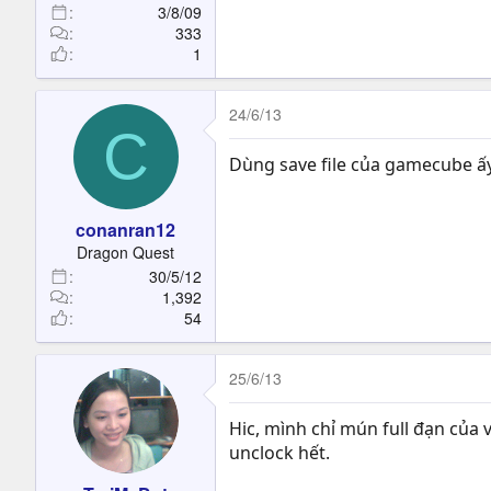
3/8/09
333
1
24/6/13
C
Dùng save file của gamecube ấy 
Hình dưới là mình mở bằng Hex Editor.
conanran12
5/ a. Nếu muốn chuyển từ save r
Dragon Quest
***/Resident Evil 6/save
30/5/12
b. Nếu muốn chuyển từ save roya
1,392
*Chuỗi ký tự dòng mã trên có t
54
**Thanks to machine4578.
25/6/13
Hic, mình chỉ mún full đạn của
unclock hết.