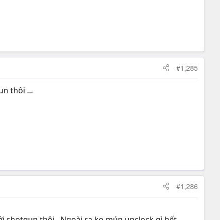
#1,285
 thôi ...
#1,286
ới shotgun thôi.. Ngoài ra ko mún unclock gì hết..