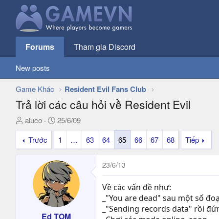
Forums
Tham gia Discord
New posts
Game Khác
Resident Evil Fans Club
Trả lời các câu hỏi về Resident Evil
T
N
aluco
25/6/09
h
g
Trước
1
…
63
64
65
66
67
68
Tiếp
r
à
e
y
a
g
23/6/13
d
ử
s
i
Về các vấn đề như:
t
_"You are dead" sau một số đo
a
_"Sending records data" rồi đứ
r
Ed TOM