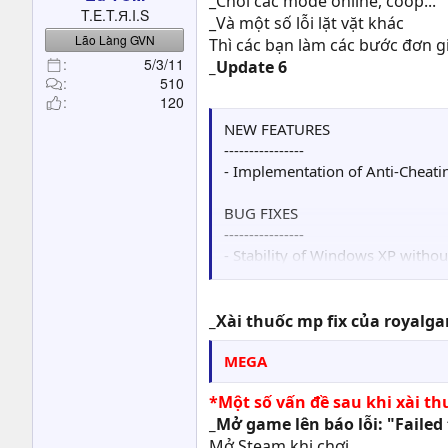
_Chơi các mode online, coop...
t
T.E.T.Я.I.S
_Và một số lỗi lặt vặt khác
e
Lão Làng GVN
Thì các bạn làm các bước đơn g
r
5/3/11
_Update 6
510
120
NEW FEATURES
----------------
- Implementation of Anti-Cheati
BUG FIXES
----------------
- Stability of Windows XP with
- Change in voice chat function
A number of other issues have al
_Xài thuốc mp fix của royalg
MEGA
*Một số vấn đề sau khi xài th
_Mở game lên báo lỗi: "Failed 
Mở Steam khi chơi.