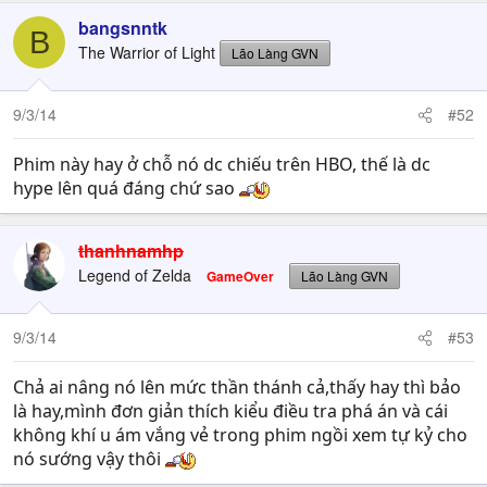
bangsnntk
B
The Warrior of Light
Lão Làng GVN
9/3/14
#52
Phim này hay ở chỗ nó dc chiếu trên HBO, thế là dc
hype lên quá đáng chứ sao
thanhnamhp
Legend of Zelda
GameOver
Lão Làng GVN
9/3/14
#53
Chả ai nâng nó lên mức thần thánh cả,thấy hay thì bảo
là hay,mình đơn giản thích kiểu điều tra phá án và cái
không khí u ám vắng vẻ trong phim ngồi xem tự kỷ cho
nó sướng vậy thôi