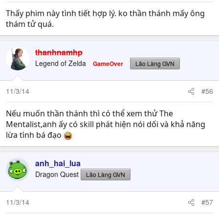
Thấy phim này tình tiết hợp lý. ko thần thánh mấy ông
thám tử quá.
thanhnamhp
Legend of Zelda
GameOver
Lão Làng GVN
11/3/14
#56
Nếu muốn thần thánh thì có thể xem thử The
Mentalist,anh ấy có skill phát hiện nói dối và khả năng
lừa tình bá đạo
anh_hai_lua
Dragon Quest
Lão Làng GVN
11/3/14
#57