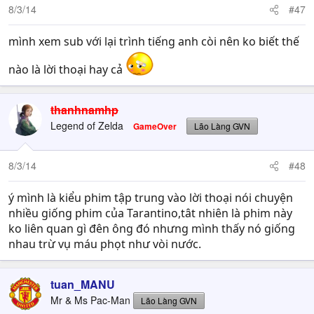
8/3/14
#47
mình xem sub với lại trình tiếng anh còi nên ko biết thế
nào là lời thoại hay cả
thanhnamhp
Legend of Zelda
GameOver
Lão Làng GVN
8/3/14
#48
ý mình là kiểu phim tập trung vào lời thoại nói chuyện
nhiều giống phim của Tarantino,tât nhiên là phim này
ko liên quan gì đên ông đó nhưng mình thấy nó giống
nhau trừ vụ máu phọt như vòi nước.
tuan_MANU
Mr & Ms Pac-Man
Lão Làng GVN