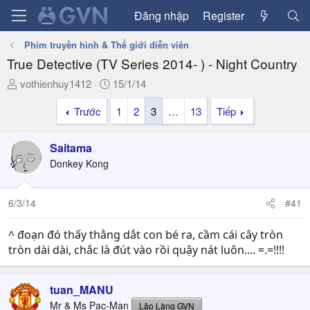
Đăng nhập
Register
Phim truyền hình & Thế giới diễn viên
True Detective (TV Series 2014- ) - Night Country
T
N
vothienhuy1412
15/1/14
h
g
Trước
1
2
3
…
13
Tiếp
r
à
e
y
a
g
Saitama
d
ử
Donkey Kong
s
i
t
a
6/3/14
#41
r
t
^ đoạn đó thấy thằng dắt con bé ra, cầm cái cây tròn
e
tròn dài dài, chắc là đút vào rồi quậy nát luôn.... =.=!!!!
r
tuan_MANU
Mr & Ms Pac-Man
Lão Làng GVN