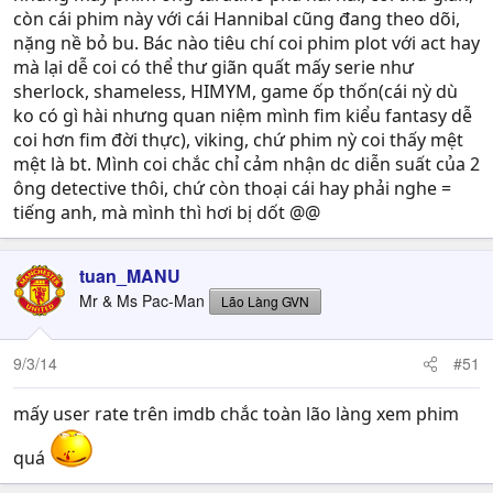
còn cái phim này với cái Hannibal cũng đang theo dõi,
nặng nề bỏ bu. Bác nào tiêu chí coi phim plot với act hay
mà lại dễ coi có thể thư giãn quất mấy serie như
sherlock, shameless, HIMYM, game ốp thốn(cái nỳ dù
ko có gì hài nhưng quan niệm mình fim kiểu fantasy dễ
coi hơn fim đời thực), viking, chứ phim nỳ coi thấy mệt
mệt là bt. Mình coi chắc chỉ cảm nhận dc diễn suất của 2
ông detective thôi, chứ còn thoại cái hay phải nghe =
tiếng anh, mà mình thì hơi bị dốt @@
tuan_MANU
Mr & Ms Pac-Man
Lão Làng GVN
9/3/14
#51
mấy user rate trên imdb chắc toàn lão làng xem phim
quá