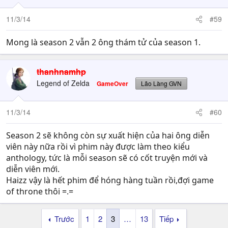
11/3/14
#59
Mong là season 2 vẫn 2 ông thám tử của season 1.
thanhnamhp
Legend of Zelda
GameOver
Lão Làng GVN
11/3/14
#60
Season 2 sẽ không còn sự xuất hiện của hai ông diễn
viên này nữa rồi vì phim này được làm theo kiểu
anthology, tức là mỗi season sẽ có cốt truyện mới và
diễn viên mới.
Haizz vậy là hết phim để hóng hàng tuần rồi,đợi game
of throne thôi =.=
Trước
1
2
3
…
13
Tiếp