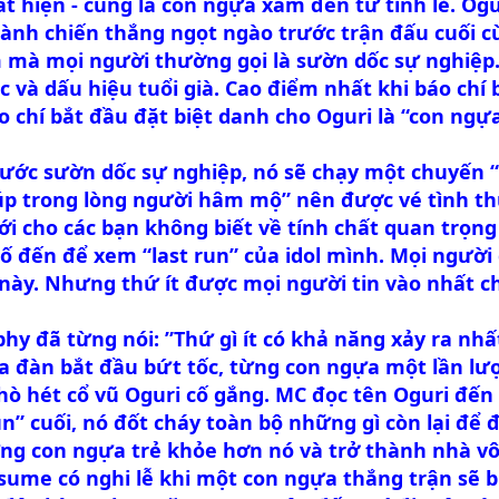
t hiện - cũng là con ngựa xám đến từ tỉnh lẻ. Og
iành chiến thắng ngọt ngào trước trận đấu cuối 
m mà mọi người thường gọi là sườn dốc sự nghiệp.
ặc và dấu hiệu tuổi già. Cao điểm nhất khi báo chí 
áo chí bắt đầu đặt biệt danh cho Oguri là “con ngựa
ớc sườn dốc sự nghiệp, nó sẽ chạy một chuyến “la
úp trong lòng người hâm mộ” nên được vé tình th
ới cho các bạn không biết về tính chất quan trọng
 số đến để xem “last run” của idol mình. Mọi ngườ
này. Nhưng thứ ít được mọi người tin vào nhất chí
y đã từng nói: ”Thứ gì ít có khả năng xảy ra nhất
a đàn bắt đầu bứt tốc, từng con ngựa một lần lư
 hét cổ vũ Oguri cố gắng. MC đọc tên Oguri đến l
un” cuối, nó đốt cháy toàn bộ những gì còn lại để 
ng con ngựa trẻ khỏe hơn nó và trở thành nhà vô 
ume có nghi lễ khi một con ngựa thắng trận sẽ b