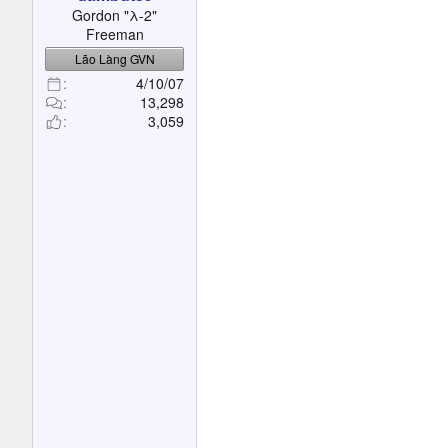
t
Gordon "λ-2"
e
Freeman
r
Lão Làng GVN
4/10/07
13,298
3,059