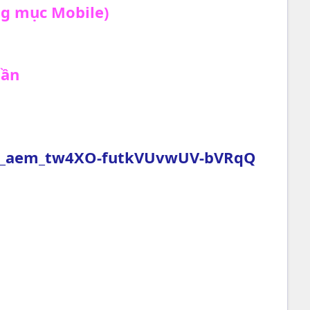
ng mục Mobile)
hần
eGJ_aem_tw4XO-futkVUvwUV-bVRqQ