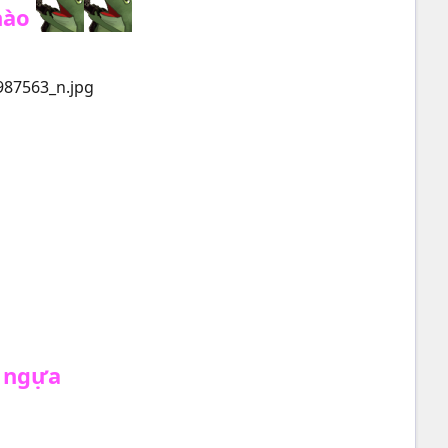
nào
i ngựa