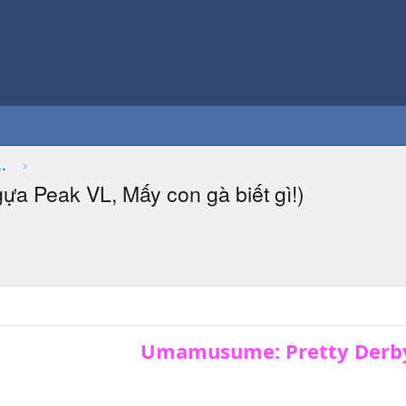
Thảo luận chung về game
a Peak VL, Mấy con gà biết gì!)
Umamusume: Pretty Derb