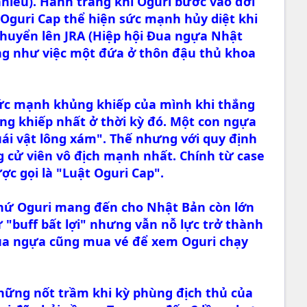
iều). Hành trang khi Oguri bước vào đời
 Oguri Cap thể hiện sức mạnh hủy diệt khi
 chuyển lên JRA (Hiệp hội Đua ngựa Nhật
ống như việc một đứa ở thôn đậu thủ khoa
sức mạnh khủng khiếp của mình khi thắng
ủng khiếp nhất ở thời kỳ đó. Một con ngựa
uái vật lông xám". Thế nhưng với quy định
g cử viên vô địch mạnh nhất. Chính từ case
ợc gọi là "Luật Oguri Cap".
 thứ Oguri mang đến cho Nhật Bản còn lớn
ứ "buff bất lợi" nhưng vẫn nỗ lực trở thành
đua ngựa cũng mua vé để xem Oguri chạy
những nốt trầm khi kỳ phùng địch thủ của