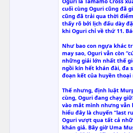
Oguri là Tamamo Cross xuấ
cuối cùng Oguri cũng đã g
cũng đã trải qua thời điể
thấy rõ bởi lịch đấu dày đ
khi Oguri chỉ về thứ 11. B
Như bao con ngựa khác trư
may sao, Oguri vẫn còn “c
những giải lớn nhất thế gi
ngồi kín hết khán đài, đa
đoạn kết của huyền thoại 
Thế nhưng, định luật Murph
cùng, Oguri đang chạy giữ
vào mắt mình nhưng vẫn hò
hiểu đây là chuyến “last r
Oguri vượt qua tất cả nhữ
khán giả. Bây giờ Uma Mus