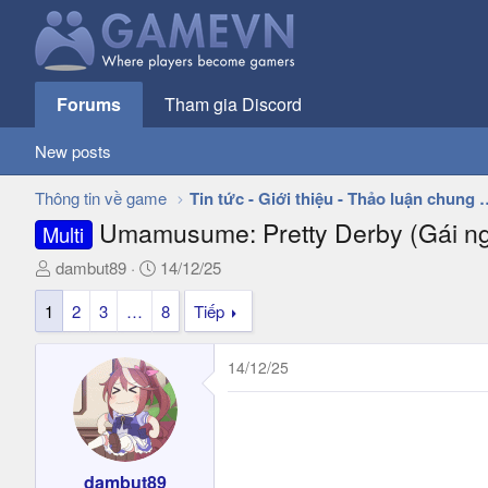
Forums
Tham gia Discord
New posts
Thông tin về game
Tin tức - Giới thiệu - 
Umamusume: Pretty Derby (Gái ngự
Multi
T
N
dambut89
14/12/25
h
g
1
2
3
…
8
Tiếp
r
à
e
y
a
g
14/12/25
d
ử
s
i
t
a
r
dambut89