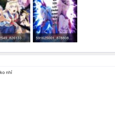
555492549_826133583257539_4209534377630440162_n.jpg
591625001_878808504656713_5438892918701072822_n.jpg
KB · Đọc: 1,155
596.5 KB · Đọc: 655
ko nhỉ