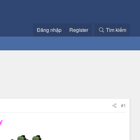
Đăng nhập
Register
Tìm kiếm
#1
y