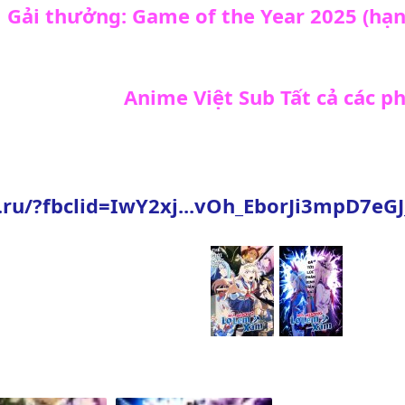
Gải thưởng: Game of the Year 2025 (hạ
Anime Việt Sub Tất cả các p
r.ru/?fbclid=IwY2xj...vOh_EborJi3mpD7