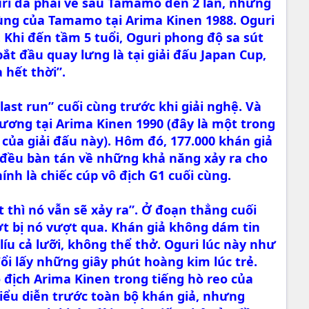
uri đã phải về sau Tamamo đến 2 lần, nhưng
cùng của Tamamo tại Arima Kinen 1988. Oguri
 Khi đến tầm 5 tuổi, Oguri phong độ sa sút
bắt đầu quay lưng là tại giải đấu Japan Cup,
 hết thời”.
st run” cuối cùng trước khi giải nghệ. Và
ương tại Arima Kinen 1990 (đây là một trong
 của giải đấu này). Hôm đó, 177.000 khán giả
i đều bàn tán về những khả năng xảy ra cho
nh là chiếc cúp vô địch G1 cuối cùng.
 thì nó vẫn sẽ xảy ra”. Ở đoạn thẳng cuối
ợt bị nó vượt qua. Khán giả không dám tin
íu cả lưỡi, không thể thở. Oguri lúc này như
đổi lấy những giây phút hoàng kim lúc trẻ.
địch Arima Kinen trong tiếng hò reo của
iểu diễn trước toàn bộ khán giả, nhưng