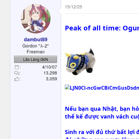
a
c
15/12/25
t
i
o
Peak of all time: Ogu
n
s
dambut89
:
Gordon "λ-2"
Freeman
Lão Làng GVN
4/10/07
13,298
3,059
Nếu bạn qua Nhật, bạn hỏi
thể kể được vanh vách cuộ
Sinh ra với đủ thứ bất lợi