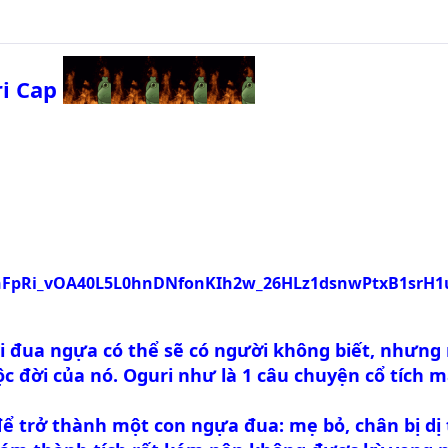
ri Cap
 đua ngựa có thể sẽ có người không biết, nhưng 
c đời của nó. Oguri như là 1 câu chuyện cổ tích
 để trở thành một con ngựa đua: mẹ bỏ, chân bị dị