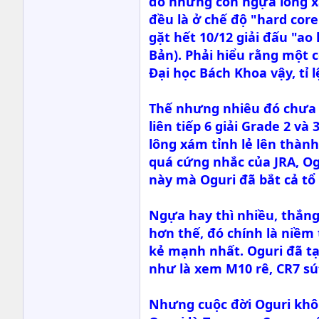
đó những con ngựa lông x
đều là ở chế độ "hard cor
gặt hết 10/12 giải đấu "a
Bản). Phải hiểu rằng một 
Đại học Bách Khoa vậy, tỉ l
Thế nhưng nhiêu đó chưa đ
liên tiếp 6 giải Grade 2 
lông xám tỉnh lẻ lên thành
quá cứng nhắc của JRA, Og
này mà Oguri đã bắt cả tổ 
Ngựa hay thì nhiều, thắng
hơn thế, đó chính là niềm 
kẻ mạnh nhất. Oguri đã tạ
như là xem M10 rê, CR7 s
Nhưng cuộc đời Oguri khôn