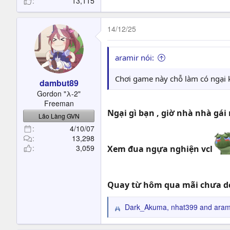
13,115
14/12/25
aramir nói:
Chơi game này chỗ làm có ngại 
dambut89
Gordon "λ-2"
Freeman
Ngại gì bạn , giờ nhà nhà gá
Lão Làng GVN
4/10/07
13,298
3,059
Xem đua ngựa nghiện vcl
Quay từ hôm qua mãi chưa dc 
Dark_Akuma
,
nhat399
and
aram
R
e