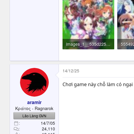
images_1__535d225b57db4070bf519966c2162d5b.jpg
116.6 KB · Đọc: 109
691.9 
14/12/25
Chơi game này chỗ làm có ngại 
aramir
Κράτος - Ragnarok
Lão Làng GVN
14/7/05
24,110