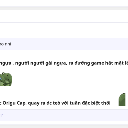
ko nhỉ
i ngựa , người người gái ngựa, ra đường game hất mặt l
Origu Cap, quay ra dc teò với tuần đặc biệt thôi
ir