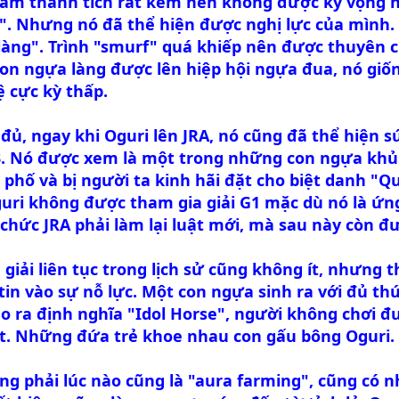
ám thành tích rất kém nên không được kỳ vọng nh
e". Nhưng nó đã thể hiện được nghị lực của mình.
o làng". Trình "smurf" quá khiếp nên được thuyên
con ngựa làng được lên hiệp hội ngựa đua, nó gi
ệ cực kỳ thấp.
ủ, ngay khi Oguri lên JRA, nó cũng đã thể hiện 
và 3. Nó được xem là một trong những con ngựa kh
 phố và bị người ta kinh hãi đặt cho biệt danh "Q
uri không được tham gia giải G1 mặc dù nó là ứn
chức JRA phải làm lại luật mới, mà sau này còn đư
 giải liên tục trong lịch sử cũng không ít, nhưng
tin vào sự nỗ lực. Một con ngựa sinh ra với đủ th
o ra định nghĩa "Idol Horse", người không chơi 
út. Những đứa trẻ khoe nhau con gấu bông Oguri.
g phải lúc nào cũng là "aura farming", cũng có 