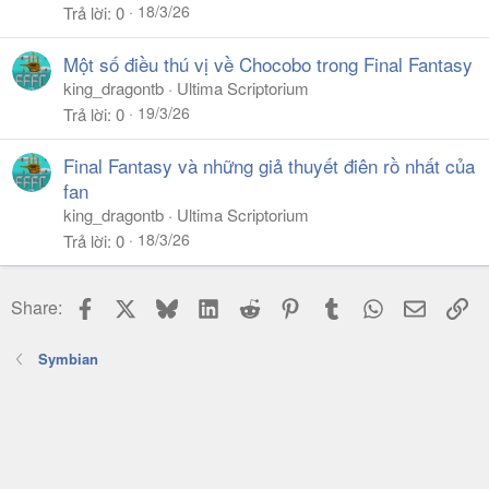
18/3/26
Trả lời
0
Một số điều thú vị về Chocobo trong Final Fantasy
king_dragontb
Ultima Scriptorium
19/3/26
Trả lời
0
Final Fantasy và những giả thuyết điên rồ nhất của
fan
king_dragontb
Ultima Scriptorium
18/3/26
Trả lời
0
Facebook
X
Bluesky
LinkedIn
Reddit
Pinterest
Tumblr
WhatsApp
Email
Li
Share:
Symbian