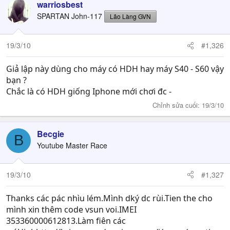
warriosbest
SPARTAN John-117
Lão Làng GVN
19/3/10
#1,326
Giả lập này dùng cho máy có HDH hay máy S40 - S60 vậy
bạn ?
Chắc là có HDH giống Iphone mới chơi đc -
Chỉnh sửa cuối:
19/3/10
Becgie
B
Youtube Master Race
19/3/10
#1,327
Thanks các pác nhìu lém.Mình dký dc rùi.Tien the cho
mình xin thêm code vsun voi.IMEI
353360000612813.Làm fiên các