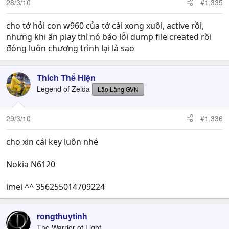
28/3/10
#1,335
cho tớ hỏi con w960 của tớ cài xong xuôi, active rồi,
nhưng khi ấn play thì nó báo lỗi dump file created rồi
đóng luôn chương trình lại là sao
Thích Thể Hiện
Legend of Zelda
Lão Làng GVN
29/3/10
#1,336
cho xin cái key luôn nhé
Nokia N6120
imei ^^ 356255014709224
rongthuytinh
The Warrior of Light