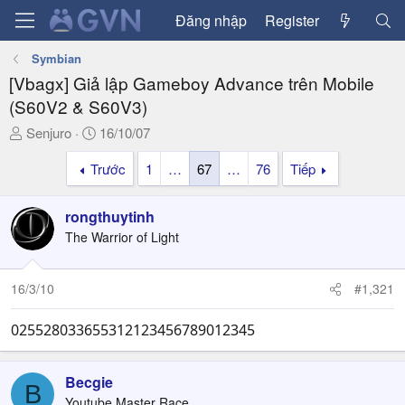
Đăng nhập
Register
Symbian
[Vbagx] Giả lập Gameboy Advance trên Mobile
(S60V2 & S60V3)
T
N
Senjuro
16/10/07
h
g
Trước
1
…
67
…
76
Tiếp
r
à
e
y
a
g
rongthuytinh
d
ử
The Warrior of Light
s
i
t
a
16/3/10
#1,321
r
t
025528033655312123456789012345
e
r
Becgie
B
Youtube Master Race