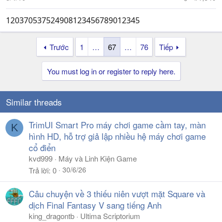
120370537524908123456789012345
Trước
1
…
67
…
76
Tiếp
You must log in or register to reply here.
Similar threads
TrimUI Smart Pro máy chơi game cầm tay, màn
K
hình HD, hỗ trợ giả lập nhiều hệ máy chơi game
cổ điển
kvd999
Máy và Linh Kiện Game
30/6/26
Trả lời
0
Câu chuyện về 3 thiếu niên vượt mặt Square và
dịch Final Fantasy V sang tiếng Anh
king_dragontb
Ultima Scriptorium