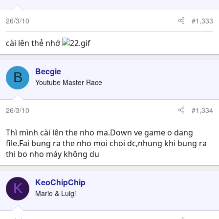
26/3/10
#1,333
cài lên thẻ nhớ
Becgie
B
Youtube Master Race
26/3/10
#1,334
Thì mình cài lên the nho ma.Down ve game o dang
file.Fai bung ra the nho moi choi dc,nhung khi bung ra
thi bo nho máy không du
KeoChipChip
K
Mario & Luigi