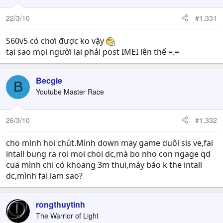
22/3/10
#1,331
S60v5 có chơi được ko vậy
tại sao mọi người lại phải post IMEI lên thế =.=
Becgie
B
Youtube Master Race
26/3/10
#1,332
cho mình hoi chút.Mình down may game duôi sis ve,fai
intall bung ra roi moi choi dc,mà bo nho con ngage qd
cua mình chi có khoang 3m thui,máy báo k the intall
dc,mình fai lam sao?
rongthuytinh
The Warrior of Light