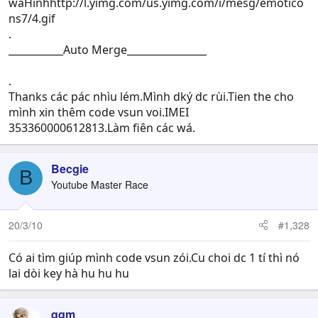
wáHinhhttp://l.yimg.com/us.yimg.com/i/mesg/emotico
ns7/4.gif
.
___________Auto Merge________________
.
Thanks các pác nhìu lém.Mình dký dc rùi.Tien the cho
mình xin thêm code vsun voi.IMEI
353360000612813.Làm fiên các wá.
Becgie
B
Youtube Master Race
20/3/10
#1,328
Có ai tìm giúp mình code vsun zói.Cu choi dc 1 tí thì nó
lai dòi key hà hu hu hu
qqm