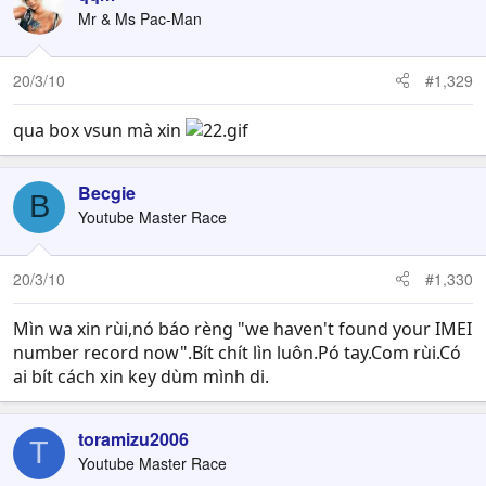
Mr & Ms Pac-Man
20/3/10
#1,329
qua box vsun mà xin
Becgie
B
Youtube Master Race
20/3/10
#1,330
Mìn wa xin rùi,nó báo rèng "we haven't found your IMEI
number record now".Bít chít lìn luôn.Pó tay.Com rùi.Có
ai bít cách xin key dùm mình di.
toramizu2006
T
Youtube Master Race