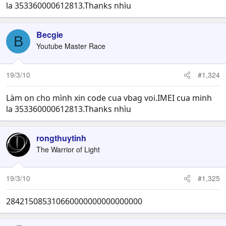
la 353360000612813.Thanks nhìu
Becgie
B
Youtube Master Race
19/3/10
#1,324
Làm on cho mình xin code cua vbag voi.IMEI cua minh
la 353360000612813.Thanks nhìu
rongthuytinh
The Warrior of Light
19/3/10
#1,325
284215085310660000000000000000