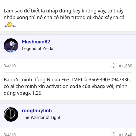
Làm sao để biết là nhập đúng key không vậy, tớ thấy
nhập xong thì nó chả có hiện tượng gì khác xảy ra cả
Flashman82
Legend of Zelda
3/4/10
#1,339
Bạn ơi. mình dùng Nokia Ê63, IMEI là 356939030947336,
có ai cho mình xin activation code của vbagx với, mình
dùng vbagx 1.25.
rongthuytinh
The Warrior of Light
3/4/10
#1,340