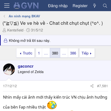
Đăng nhập
Register
An ninh mạng BKAV
(*≧▽≦) Ve ve hè về - Chat chit chụt chụt (^o^. )
T
N
Kentsfield
31/5/12
h
g
r
à
Không mở trả lời sau này.
e
y
a
g
Trước
1
…
380
…
386
Tiếp
d
ử
s
i
gaconcr
t
a
Legend of Zelda
r
t
17/12/12
#7,581
e
r
Nhìn mấy cái ảnh mới thấy kiến trúc VN chịu ảnh hưởng
của bên Fap nhiều thật