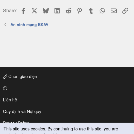
Facebook
X
Bluesky
LinkedIn
Reddit
Pinterest
Tumblr
WhatsApp
Email
Li
Share:
An ninh mạng BKAV
Chọn giao diện
Liên hệ
Quy định và Nội quy
Privacy Policy
This site uses cookies. By continuing to use this site, you are