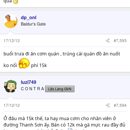
quá
dp_onl
Baldur's Gate
17/12/12
#7,593
buổi trưa đi ăn cơm quán , trúng cái quán đồ ăn nuốt
ko nổi
phí 15k
luzi749
C O N T R A
Lão Làng GVN
17/12/12
#7,594
Ở đâu mà 15k thế, ta hay mua cơm cho nhân viên ở
đường Thanh Sơn ấy. Bán có 12k mà gà mực rau đầy đủ