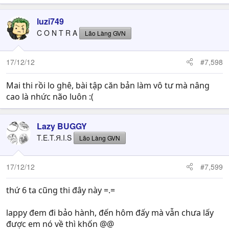
luzi749
C O N T R A
Lão Làng GVN
17/12/12
#7,598
Mai thi rồi lo ghê, bài tập căn bản làm vô tư mà nâng
cao là nhức não luôn :(
Lazy BUGGY
T.E.T.Я.I.S
Lão Làng GVN
17/12/12
#7,599
thứ 6 ta cũng thi đây này =.=
lappy đem đi bảo hành, đến hôm đấy mà vẫn chưa lấy
được em nó về thì khốn @@