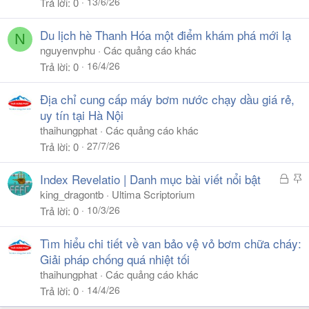
13/6/26
Trả lời
0
Du lịch hè Thanh Hóa một điểm khám phá mới lạ
N
nguyenvphu
Các quảng cáo khác
16/4/26
Trả lời
0
Địa chỉ cung cấp máy bơm nước chạy dầu giá rẻ,
uy tín tại Hà Nội
thaihungphat
Các quảng cáo khác
27/7/26
Trả lời
0
Đ
S
Index Revelatio | Danh mục bài viết nổi bật
ã
t
king_dragontb
Ultima Scriptorium
k
i
10/3/26
Trả lời
0
h
c
ó
k
Tìm hiểu chi tiết về van bảo vệ vỏ bơm chữa cháy:
a
y
Giải pháp chống quá nhiệt tối
thaihungphat
Các quảng cáo khác
14/4/26
Trả lời
0