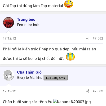
Gái Fap thì dùng làm Fap material
Trung béo
Fire in the hole!
17/12/12
#7,582
Phải nói là kiến trúc Pháp nó quá đẹp, nếu mài ra ăn
được thì ta sẽ ko lo bị chết đói nữa
Cha Thần Gió
Glory to Mankind
Lão Làng GVN
17/12/12
#7,583
Chào buổi sáng các tềnh êu