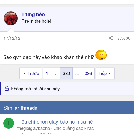
Trung béo
Fire in the hole!
17/12/12
#7,600
Sao gvn dạo này vào khso khắn thế nhỉ?
Trước
1
…
380
…
386
Tiếp
Không mở trả lời sau này.
Similar threads
Tiêu chí chọn giày bảo hộ mùa hè
T
thegioigiaybaoho
Các quảng cáo khác