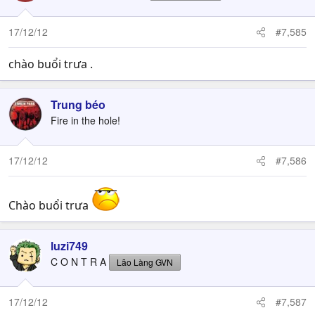
17/12/12
#7,585
chào buổi trưa .
Trung béo
Fire in the hole!
17/12/12
#7,586
Chào buổi trưa
luzi749
C O N T R A
Lão Làng GVN
17/12/12
#7,587