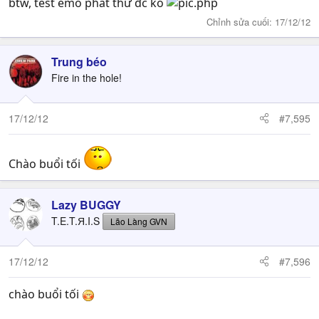
btw, test emo phát thử đc ko
Chỉnh sửa cuối:
17/12/12
Trung béo
Fire in the hole!
17/12/12
#7,595
Chào buổi tối
Lazy BUGGY
T.E.T.Я.I.S
Lão Làng GVN
17/12/12
#7,596
chào buổi tối