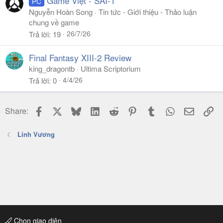
Game Việt - SAI-1
PC
Nguyễn Hoàn Song
Tin tức - Giới thiệu - Thảo luận
chung về game
26/7/26
Trả lời
19
Final Fantasy XIII-2 Review
king_dragontb
Ultima Scriptorium
4/4/26
Trả lời
0
Facebook
X
Bluesky
LinkedIn
Reddit
Pinterest
Tumblr
WhatsApp
Email
Li
Share:
Linh Vương
Chọn giao diện