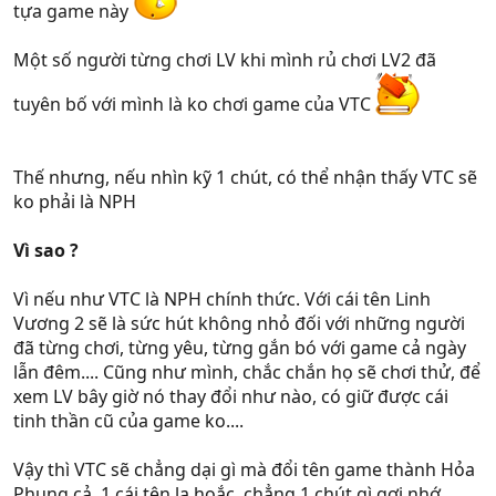
tựa game này
Một số người từng chơi LV khi mình rủ chơi LV2 đã
tuyên bố với mình là ko chơi game của VTC
Thế nhưng, nếu nhìn kỹ 1 chút, có thể nhận thấy VTC sẽ
ko phải là NPH
Vì sao ?
Vì nếu như VTC là NPH chính thức. Với cái tên Linh
Vương 2 sẽ là sức hút không nhỏ đối với những người
đã từng chơi, từng yêu, từng gắn bó với game cả ngày
lẫn đêm.... Cũng như mình, chắc chắn họ sẽ chơi thử, để
xem LV bây giờ nó thay đổi như nào, có giữ được cái
tinh thần cũ của game ko....
Vậy thì VTC sẽ chẳng dại gì mà đổi tên game thành Hỏa
Phụng cả, 1 cái tên lạ hoắc, chẳng 1 chút gì gợi nhớ