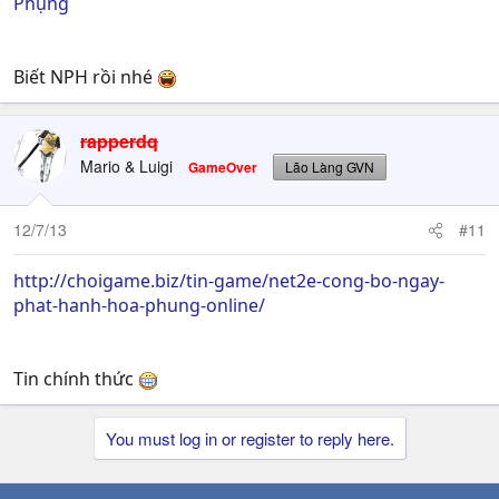
Phụng
Biết NPH rồi nhé
rapperdq
Mario & Luigi
GameOver
Lão Làng GVN
12/7/13
#11
http://choigame.biz/tin-game/net2e-cong-bo-ngay-
phat-hanh-hoa-phung-online/
Tin chính thức
You must log in or register to reply here.