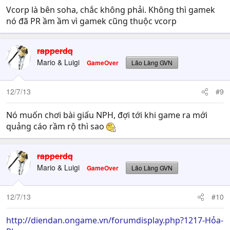
Vcorp là bên soha, chắc không phải. Không thì gamek
nó đã PR ầm ầm vì gamek cũng thuộc vcorp
rapperdq
Mario & Luigi
GameOver
Lão Làng GVN
12/7/13
#9
Nó muốn chơi bài giấu NPH, đợi tới khi game ra mới
quảng cáo rầm rộ thì sao
rapperdq
Mario & Luigi
GameOver
Lão Làng GVN
12/7/13
#10
http://diendan.ongame.vn/forumdisplay.php?1217-Hỏa-