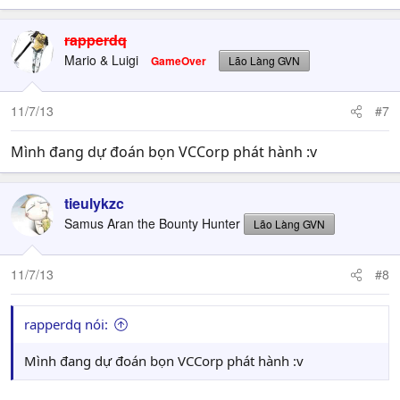
rapperdq
Mario & Luigi
GameOver
Lão Làng GVN
11/7/13
#7
Mình đang dự đoán bọn VCCorp phát hành :v
tieulykzc
Samus Aran the Bounty Hunter
Lão Làng GVN
11/7/13
#8
rapperdq nói:
Mình đang dự đoán bọn VCCorp phát hành :v