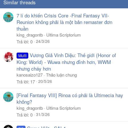
Similar threads
7 lí do khiến Crisis Core -Final Fantasy VII-
Reunion không phải là một bản remaster đơn
thuần
king_dragontb
Ultima Scriptorium
24/3/26
Trả lời
0
Vương Giả Vinh Diệu: Thế giới (Honor of
Multi
King: World) - Wuwa nhưng đỉnh hơn, WWM
nhưng cháy hơn
kanosaizo127
Thảo luận chung
20/5/26
Trả lời
17
[Final Fantasy VIII] Rinoa có phải là Ultimecia hay
không?
king_dragontb
Ultima Scriptorium
31/3/26
Trả lời
0