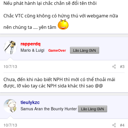
Nếu phát hành lại chắc chắn sẽ đổi tên thôi
Chắc VTC cũng không có hứng thú với webgame nữa
nên chúng ta .... yên tâm
rapperdq
Mario & Luigi
GameOver
Lão Làng GVN
10/7/13
#3
Chưa, đến khi nào biết NPH thì mới có thể thoải mái
được, lỡ vào tay các NPH sida khác thì sao @@
tieulykzc
Samus Aran the Bounty Hunter
Lão Làng GVN
10/7/13
#4