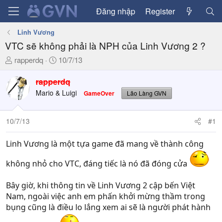
Đăng nhập
Register
Linh Vương
VTC sẽ không phải là NPH của Linh Vương 2 ?
T
N
rapperdq
10/7/13
h
g
r
à
rapperdq
e
y
Mario & Luigi
GameOver
Lão Làng GVN
a
g
d
ử
10/7/13
#1
s
i
t
a
Linh Vương là một tựa game đã mang về thành công
r
không nhỏ cho VTC, đáng tiếc là nó đã đóng cửa
t
e
r
Bây giờ, khi thông tin về Linh Vương 2 cập bến Việt
Nam, ngoài việc anh em phấn khởi mừng thầm trong
bụng cũng là điều lo lắng xem ai sẽ là người phát hành