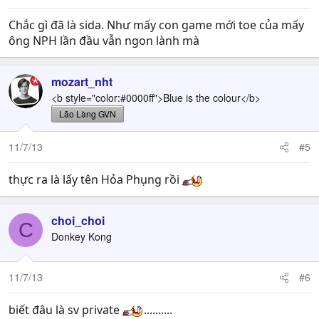
Chắc gì đã là sida. Như mấy con game mới toe của mấy
ông NPH lần đầu vẫn ngon lành mà
mozart_nht
<b style="color:#0000ff">Blue is the colour</b>
Lão Làng GVN
11/7/13
#5
thực ra là lấy tên Hỏa Phụng rồi
choi_choi
C
Donkey Kong
11/7/13
#6
biết đâu là sv private
..........