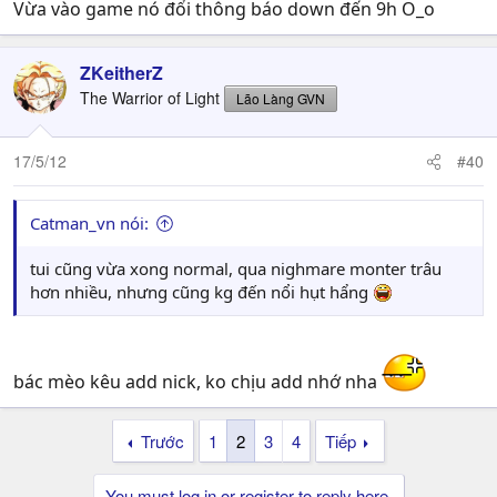
Vừa vào game nó đổi thông báo down đến 9h O_o
ZKeitherZ
The Warrior of Light
Lão Làng GVN
17/5/12
#40
Catman_vn nói:
tui cũng vừa xong normal, qua nighmare monter trâu
hơn nhiều, nhưng cũng kg đến nổi hụt hẩng
bác mèo kêu add nick, ko chịu add nhớ nha
Trước
1
2
3
4
Tiếp
You must log in or register to reply here.