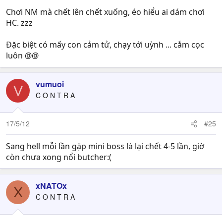
Chơi NM mà chết lên chết xuống, éo hiểu ai dám chơi
HC. zzz
Đặc biệt có mấy con cảm tử, chạy tới uỳnh ... cắm cọc
luôn @@
vumuoi
V
C O N T R A
17/5/12
#25
Sang hell mỗi lần gặp mini boss là lại chết 4-5 lần, giờ
còn chưa xong nổi butcher:(
xNATOx
X
C O N T R A