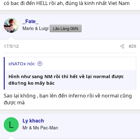
có bac đi đến HELL rồi ah, đúng là kinh nhất Viet Nam
_Fate_
Mario & Luigi
Lão Làng GVN
17/5/12
#29
xNATOx nói:
Hình như sang NM rồi thì hết về lại normal được
d8u1ng ko mấy bác
Sao lại không , bạn lên đến inferno rồi về normal cũng
được mà
Ly khach
L
Mr & Ms Pac-Man