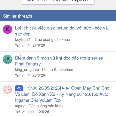
Similar threads
Lợi ích của việc ăn dimsum đối với sức khỏe và
K
sắc đẹp
keytran21
Các quảng cáo khác
27/6/26
Trả lời
0
Điểm danh 5 món vũ khí độc đáo trong series
Final Fantasy
king_dragontb
Ultima Scriptorium
23/3/26
Trả lời
0
[19h00 26/05/2026]►► Open Máy Chủ Chơi
PC
Võ Lâm: Đồ Xanh X3 - Kỹ Năng 90,120,150 Auto
Ingame ChoiVoLam.Top
tagtag
Các quảng cáo khác
10/6/26
Trả lời
209