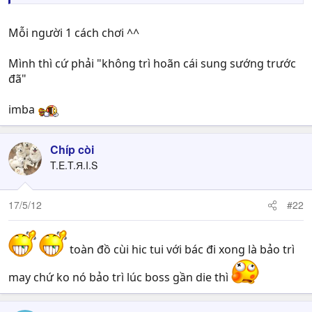
Mỗi người 1 cách chơi ^^
Mình thì cứ phải "không trì hoãn cái sung sướng trước
đã"
imba
Chíp còi
T.E.T.Я.I.S
17/5/12
#22
toàn đồ cùi hic tui với bác đi xong là bảo trì
may chứ ko nó bảo trì lúc boss gần die thì