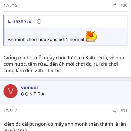
17/5/12
#30
katt6389 nói:
vãi mình chơi chưa xong act 1 normal
Giống mình... mỗi ngày chơi được có 3-4h. Đi là, về nhà
cơm nước, tắm rửa...đến 8h mới chơi đc, rùi chỉ chơi
cùng lắm đến 24h... hic hic
vumuoi
V
C O N T R A
17/5/12
#31
kiếm đc cái pt ngon có mấy anh monk thần thánh là lên
vù vù ý mà