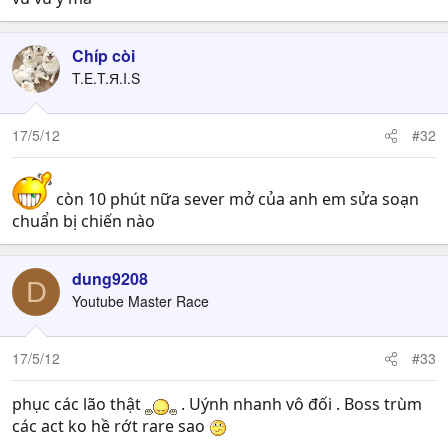
Chíp còi
T.E.T.Я.I.S
17/5/12
#32
còn 10 phút nữa sever mở của anh em sửa soạn
chuẩn bị chiến nào
dung9208
D
Youtube Master Race
17/5/12
#33
phục các lão thật
. Uýnh nhanh vô đối . Boss trùm
các act ko hề rớt rare sao