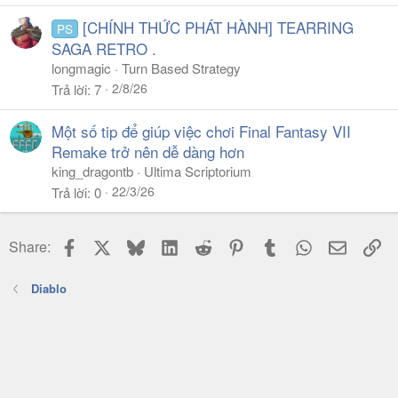
[CHÍNH THỨC PHÁT HÀNH] TEARRING
PS
SAGA RETRO .
longmagic
Turn Based Strategy
2/8/26
Trả lời
7
Một số tip để giúp việc chơi Final Fantasy VII
Remake trở nên dễ dàng hơn
king_dragontb
Ultima Scriptorium
22/3/26
Trả lời
0
Facebook
X
Bluesky
LinkedIn
Reddit
Pinterest
Tumblr
WhatsApp
Email
Li
Share:
Diablo