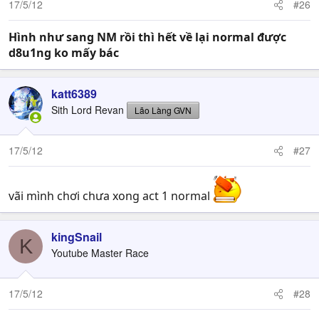
17/5/12
#26
Hình như sang NM rồi thì hết về lại normal được
d8u1ng ko mấy bác
katt6389
Sith Lord Revan
Lão Làng GVN
17/5/12
#27
vãi mình chơi chưa xong act 1 normal
kingSnail
K
Youtube Master Race
17/5/12
#28