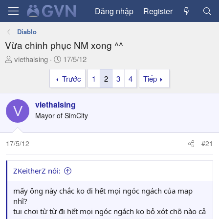
Đăng nhập
Register
Diablo
Vừa chinh phục NM xong ^^
T
N
viethalsing
17/5/12
h
g
Trước
1
2
3
4
Tiếp
r
à
e
y
a
g
viethalsing
V
d
ử
Mayor of SimCity
s
i
t
a
17/5/12
#21
r
t
ZKeitherZ nói:
e
r
mấy ông này chắc ko đi hết mọi ngóc ngách của map
nhĩ?
tui chơi từ từ đi hết mọi ngóc ngách ko bỏ xót chỗ nào cả