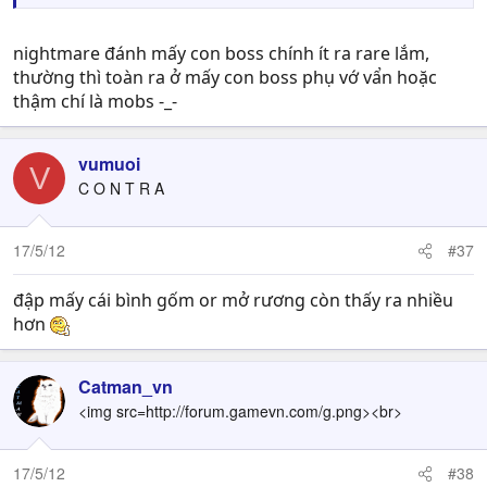
nightmare đánh mấy con boss chính ít ra rare lắm,
thường thì toàn ra ở mấy con boss phụ vớ vẩn hoặc
thậm chí là mobs -_-
vumuoi
V
C O N T R A
17/5/12
#37
đập mấy cái bình gốm or mở rương còn thấy ra nhiều
hơn
Catman_vn
<img src=http://forum.gamevn.com/g.png><br>
17/5/12
#38