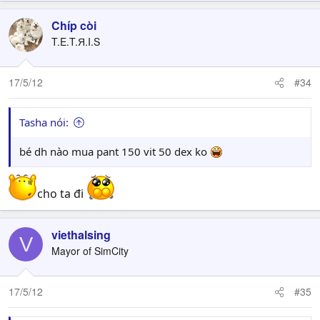
Chíp còi
T.E.T.Я.I.S
17/5/12
#34
Tasha nói:
bé dh nào mua pant 150 vit 50 dex ko
cho ta đi
viethalsing
V
Mayor of SimCity
17/5/12
#35