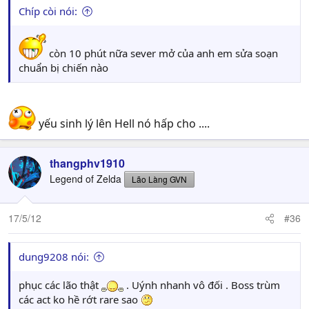
Chíp còi nói:
còn 10 phút nữa sever mở của anh em sửa soạn
chuẩn bị chiến nào
yếu sinh lý lên Hell nó hấp cho ....
thangphv1910
Legend of Zelda
Lão Làng GVN
17/5/12
#36
dung9208 nói:
phục các lão thật
. Uýnh nhanh vô đối . Boss trùm
các act ko hề rớt rare sao