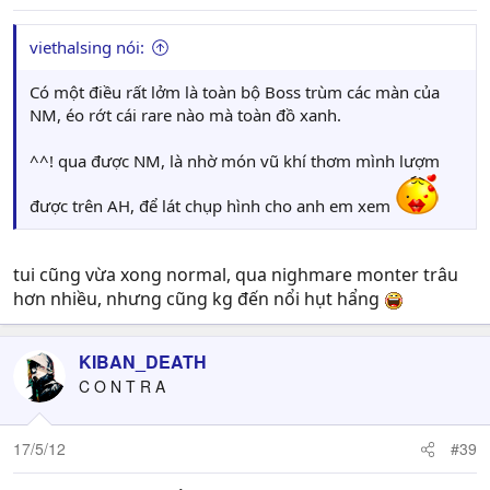
viethalsing nói:
Có một điều rất lởm là toàn bộ Boss trùm các màn của
NM, éo rớt cái rare nào mà toàn đồ xanh.
^^! qua được NM, là nhờ món vũ khí thơm mình lượm
được trên AH, để lát chụp hình cho anh em xem
tui cũng vừa xong normal, qua nighmare monter trâu
hơn nhiều, nhưng cũng kg đến nổi hụt hẩng
KIBAN_DEATH
C O N T R A
17/5/12
#39