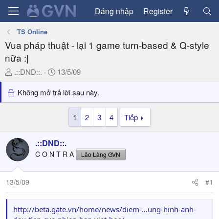
Đăng nhập
Register
TS Online
Vua pháp thuật - lại 1 game turn-based & Q-style
nữa :|
T
N
.::DND::.
13/5/09
h
g
r
à
Không mở trả lời sau này.
e
y
a
g
1
2
3
4
Tiếp
d
ử
s
i
.::DND::.
t
a
C O N T R A
Lão Làng GVN
r
t
13/5/09
#1
e
r
http://beta.gate.vn/home/news/diem-...ung-hinh-anh-