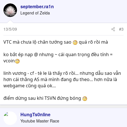
september.ra1n
Legend of Zelda
13/5/09
#3
VTC mà chưa lộ chân tướng sao
quá rõ rồi mà
ko bắt ép nạp @ nhưng ~ cái quan trọng đều tính =
vcoin
linh vương - cf - tè le là thấy rõ rồi... nhưng dẫu sao vẫn
hơn cái thằng AS mà mình đang đu theo... hơn nữa là
webgame cũng quá ok...
điểm dừng sau khi TSVN đứng bóng
HungTs0nline
Youtube Master Race