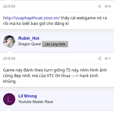
22/5/09
#16
http://vuaphapthuat.zooz.vn/
thấy cái webgame nó ra
rồi mà ko biết bao giờ cho đăng kí
Rubin_Hot
Dragon Quest
Lão Làng GVN
22/5/09
#17
Game này đánh theo turn giống TS này, nhìn hình ảnh
cũng đẹp nhỡ, mà của VTC thì thua ----> hack kinh
khủng.
Lil Wrong
L
Youtube Master Race