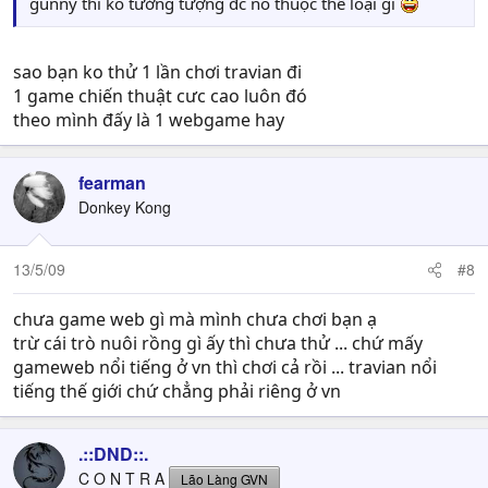
gunny thì ko tưởng tượng đc nó thuộc thể loại gì
sao bạn ko thử 1 lần chơi travian đi
1 game chiến thuật cưc cao luôn đó
theo mình đấy là 1 webgame hay
fearman
Donkey Kong
13/5/09
#8
chưa game web gì mà mình chưa chơi bạn ạ
trừ cái trò nuôi rồng gì ấy thì chưa thử ... chứ mấy
gameweb nổi tiếng ở vn thì chơi cả rồi ... travian nổi
tiếng thế giới chứ chẳng phải riêng ở vn
.::DND::.
C O N T R A
Lão Làng GVN