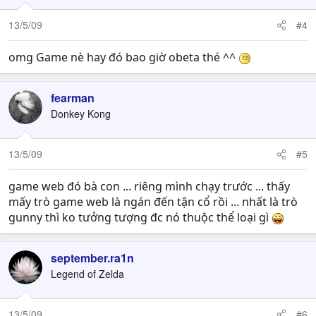
13/5/09
#4
omg Game nè hay đó bao giờ obeta thé ^^
fearman
Donkey Kong
13/5/09
#5
game web đó bà con ... riêng mình chạy trước ... thấy
mấy trò game web là ngán đến tận cổ rồi ... nhất là trò
gunny thì ko tưởng tượng đc nó thuộc thể loại gì
september.ra1n
Legend of Zelda
13/5/09
#6