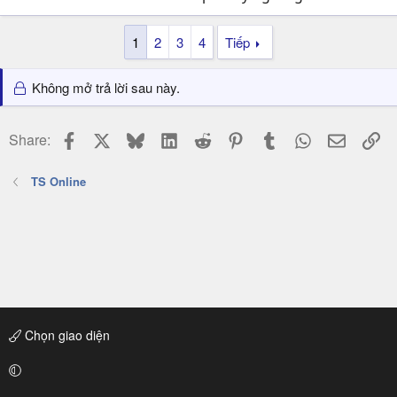
1
2
3
4
Tiếp
Không mở trả lời sau này.
Facebook
X
Bluesky
LinkedIn
Reddit
Pinterest
Tumblr
WhatsApp
Email
Li
Share:
TS Online
Chọn giao diện