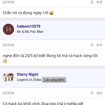
22/5/09
#18
Chắc nó ra đúng ngày 1/6
haikem13579
H
Mr & Ms Pac-Man
22/5/09
#19
nghe đồn là 23/5 k0 biết đúng k0 mà có hack càng tốt
Starry Night
Legend of Zelda
Lão Làng GVN
22/5/09
#20
Có hack tui khỏi chơi. Đua top chả ý nghĩa giề