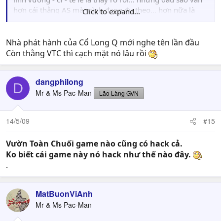
hơn cái thằng AS mà mình đang đu theo... hơn nữa là
Click to expand...
webgame cũng quá ok...
điểm dừng sau khi TSVN đứng bóng
Nhà phát hành của Cổ Long Q mới nghe tên lần đầu
Còn thằng VTC thì cạch mặt nó lâu rồi
dangphilong
D
Mr & Ms Pac-Man
Lão Làng GVN
14/5/09
#15
Vườn Toàn Chuối game nào cũng có hack cả.
Ko biết cái game này nó hack như thế nào đây.
.
MatBuonViAnh
Mr & Ms Pac-Man