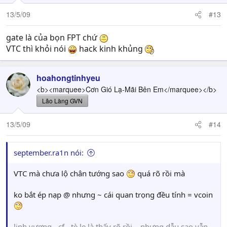
13/5/09
#13
gate là của bọn FPT chứ
VTC thì khỏi nói
hack kinh khủng
hoahongtinhyeu
<b><marquee>Cơn Gió Lạ-Mãi Bên Em</marquee></b>
Lão Làng GVN
13/5/09
#14
september.ra1n nói:
VTC mà chưa lộ chân tướng sao
quá rõ rồi mà
ko bắt ép nạp @ nhưng ~ cái quan trọng đều tính = vcoin
linh vương - cf - tè le là thấy rõ rồi... nhưng dẫu sao vẫn