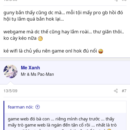
guny bắn thấy cũng dc mà... mỗi tội mấy pro gb hồi đó
hội tụ lắm quá bắn hok lại...
webgame mà dc thế cũng hay lắm roài... thư giãn thôi..
ko cày kéo nữa
ké wifi là chủ yếu nên game onl hok đú nổi
Me Xanh
Mr & Ms Pac-Man
13/5/09
#7
fearman nói:
game web đó bà con ... riêng mình chạy trước ... thấy
mấy trò game web là ngán đến tận cổ rồi ... nhất là trò