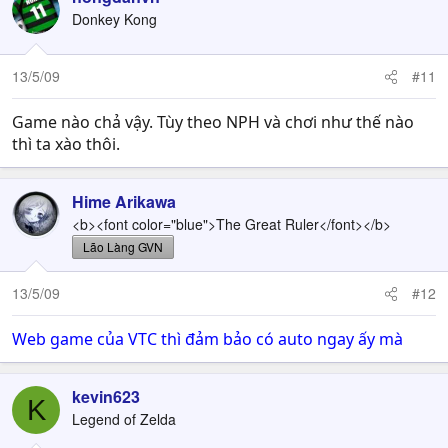
Donkey Kong
13/5/09
#11
Game nào chả vậy. Tùy theo NPH và chơi như thế nào
thì ta xào thôi.
Hime Arikawa
<b><font color="blue">The Great Ruler</font></b>
Lão Làng GVN
13/5/09
#12
Web game của VTC thì đảm bảo có auto ngay ấy mà
kevin623
K
Legend of Zelda