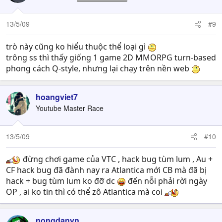
13/5/09
#9
trò này cũng ko hiểu thuộc thể loại gì
trông ss thì thấy giống 1 game 2D MMORPG turn-based
phong cách Q-style, nhưng lại chạy trên nền web
hoangviet7
Youtube Master Race
13/5/09
#10
đừng chơi game của VTC , hack bug tùm lum , Au +
CF hack bug đã đành nay ra Atlantica mới CB mà đã bị
hack + bug tùm lum ko đỡ dc
đến nỗi phải rời ngày
OP , ai ko tin thì có thể zô Atlantica mà coi
nongdanvn