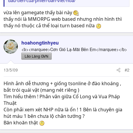
dau-tien-cua-phien-ban-viet-hoa/
vừa lên gamegate thấy bài này
thấy nói là MMORPG web based nhưng nhìn hình thì
thấy nó thuộc cả thể loại turn based nữa
hoahongtinhyeu
<b><marquee>Cơn Gió Lạ-Mãi Bên Em</marquee></b>
Lão Làng GVN
13/5/09
#2
Hình ảnh dễ thương + giống tsonline ở đào khoáng ,
bắt trói quái vật (mang nét riêng )
Tìm hiểu thêm ! Phân vân giữa Cổ Long và Vua Pháp
Thuật
Còn phải xem xét NHP nữa là ổn ! 1 Bên là chuyên gia
hút máu 1 bên chưa lộ chân tướng ?
Băn khoăn thật