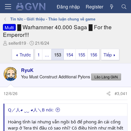
Đăng nhập
Register
Tin tức - Giới thiệu - Thảo luận chung về game
█ Warhammer 40.000 Saga █ For the
Multi
Emperor!!!
T
N
seifer819
21/6/24
h
g
Trước
1
…
153
154
155
156
Tiếp
r
à
e
y
a
g
RyuK
d
ử
You Must Construct Additional Pylons
Lão Làng GVN
s
i
t
a
12/6/26
#3,041
r
t
Q／人◕ ‿‿ ◕人＼B nói:
e
r
Hoàng tỉnh lại nhưng vẫn ngồi bô để phong ấn cái cổng
warp ở Tera thì đâu có sao nhỉ? Có điều hình như mất hết