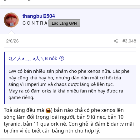
thangbui2504
C O N T R A
Lão Làng GVN
12/6/26
#3,048
Q／人◕ ‿‿ ◕人＼B nói:
GW có bán nhiều sản phẩm cho phe xenos nữa. Các phe
này cũng khá hay ho, nhưng dần dần mất cơ hội tỏa
sáng vì Imperium và chaos được lăng xê liên tục.
May ra có đám orks là khá nhiều fan nên hay được ra
game riêng.
Toả sáng đều mà
) bản nào chả có phe xenos lên
sóng làm đối trọng loài người, bản 9 lũ nec, bản 10
tyranid, bản 11 qua ork nè. Con ghẻ là đám Eldar :v mãi
bị dìm vì éo biết cân bằng ntn cho hợp lý.