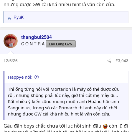
nhưng được GW cài khá nhiều hint là vẫn còn cửa.
RyuK
R
e
a
c
thangbui2504
t
C O N T R A
Lão Làng GVN
i
o
n
12/6/26
#3,043
s
:
Happye nói:
Thì ổng từng nói với Mortarion là mày có thể được cứu
rỗi, nhưng không phải lúc này, giờ thì cút mẹ mày đi...
Rất nhiều ý kiến cũng mong muốn anh Hoàng hồi sinh
Sanguinius, trong số các Primarch thì anh này dù chết
nhưng được GW cài khá nhiều hint là vẫn còn cửa.
Gâu đần boys chắc chưa tới lúc hồi sinh đâu
còn lũ đi