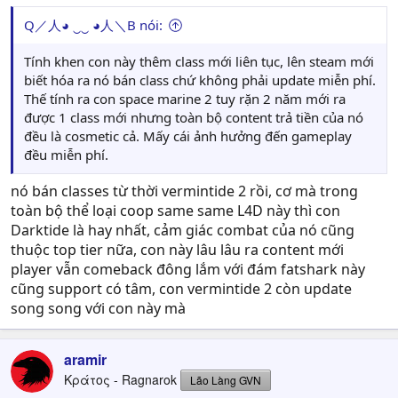
Q／人◕ ‿‿ ◕人＼B nói:
Tính khen con này thêm class mới liên tục, lên steam mới
biết hóa ra nó bán class chứ không phải update miễn phí.
Thế tính ra con space marine 2 tuy rặn 2 năm mới ra
được 1 class mới nhưng toàn bộ content trả tiền của nó
đều là cosmetic cả. Mấy cái ảnh hưởng đến gameplay
đều miễn phí.
nó bán classes từ thời vermintide 2 rồi, cơ mà trong
toàn bộ thể loại coop same same L4D này thì con
Darktide là hay nhất, cảm giác combat của nó cũng
thuộc top tier nữa, con này lâu lâu ra content mới
player vẫn comeback đông lắm với đám fatshark này
cũng support có tâm, con vermintide 2 còn update
song song với con này mà
aramir
Κράτος - Ragnarok
Lão Làng GVN