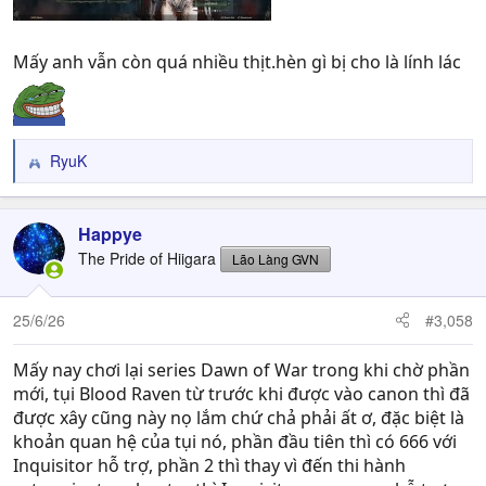
Mấy anh vẫn còn quá nhiều thịt.hèn gì bị cho là lính lác
RyuK
R
e
a
c
Happye
t
The Pride of Hiigara
Lão Làng GVN
i
o
n
25/6/26
#3,058
s
:
Mấy nay chơi lại series Dawn of War trong khi chờ phần
mới, tụi Blood Raven từ trước khi được vào canon thì đã
được xây cũng này nọ lắm chứ chả phải ất ơ, đặc biệt là
khoản quan hệ của tụi nó, phần đầu tiên thì có 666 với
Inquisitor hỗ trợ, phần 2 thì thay vì đến thi hành