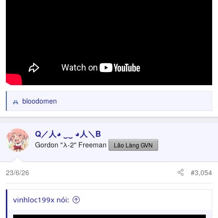
bloodomen
R
e
a
c
Q／人◕ ‿‿ ◕人＼B
t
Gordon "λ-2" Freeman
Lão Làng GVN
i
o
n
23/6/26
#3,054
s
:
vinhloc199x nói: