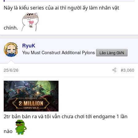
Watch hỗ trợ tụi nó, phần tới thấy đích thân Lion dẫn
quân đi cứu tụi nó.
Này là kiểu series của ai thì người ấy làm nhân vật
chính.
RyuK
You Must Construct Additional Pylons
Lão Làng GVN
25/6/26
#3,060
2tr bản bán ra và tôi vẫn chưa chơi tới endgame 1 lần
nào