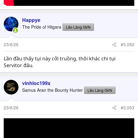
Happye
The Pride of Hiigara
Lão Làng GVN
23/6/26
#3,052
Lần đầu thấy tụi này cởi truồng, thôi khác chi tụi
Servitor đâu.
vinhloc199x
Samus Aran the Bounty Hunter
Lão Làng GVN
23/6/26
#3,053