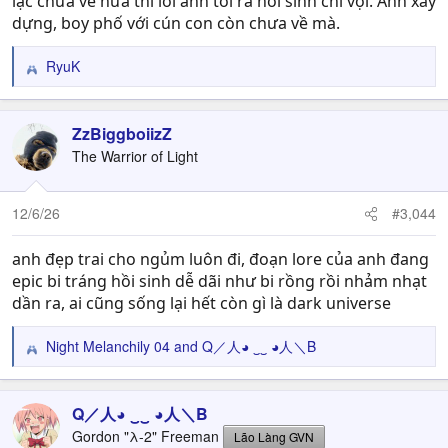
lạc chưa về nữa thì lôi anh tôi ra hồi sinh chi vội. Anh xây
dựng, boy phố với cún con còn chưa về mà.
RyuK
R
e
a
c
ZzBiggboiizZ
t
The Warrior of Light
i
o
n
12/6/26
#3,044
s
:
anh đẹp trai cho ngủm luôn đi, đoạn lore của anh đang
epic bi tráng hồi sinh dễ dãi như bi rồng rồi nhảm nhạt
dần ra, ai cũng sống lại hết còn gì là dark universe
Night Melanchily 04
and
Q／人◕ ‿‿ ◕人＼B
R
e
a
c
Q／人◕ ‿‿ ◕人＼B
t
Gordon "λ-2" Freeman
Lão Làng GVN