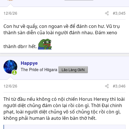
i
o
n
12/6/26
#3,045
s
:
Con hư về quẩy, con ngoan về để đánh con hư. Vũ trụ
thành sàn diễn của loài người đánh nhau. Đám xeno
thành dbrr hết.
Happye
The Pride of Hiigara
Lão Làng GVN
12/6/26
#3,046
Thì từ đầu nếu không có nội chiến Horus Heresy thì loài
người diệt chủng đám còn lại rồi còn gì. Thời Đại chinh
phạt, loài người diệt chủng vô số chủng tộc rồi còn gì,
không phải human là auto lên bàn thờ hết.