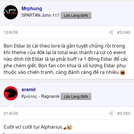
Mrphung
SPARTAN John-117
Lão Làng GVN
12/6/26
#3,049
Bọn Eldar bị cái theo lore là gần tuyệt chủng rồi trong
khi theme của 40k lại là total war, thành ra cứ có event
nào dính tới Eldar là lại phải buff ra 1 đống Eldar để các
phe chém giết. Bọn fan còn khịa là số lượng Eldar phụ
thuộc vào chiến tranh, càng đánh càng đẻ ra nhiều
aramir
Κράτος - Ragnarok
Lão Làng GVN
21/6/26
#3,050
Cười vcl cười tụi Alpharius