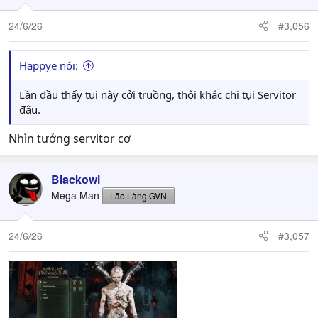
24/6/26
#3,056
Happye nói:
Lần đầu thấy tụi này cởi truồng, thôi khác chi tụi Servitor
đâu.
Nhìn tưởng servitor cơ
Blackowl
Mega Man
Lão Làng GVN
24/6/26
#3,057