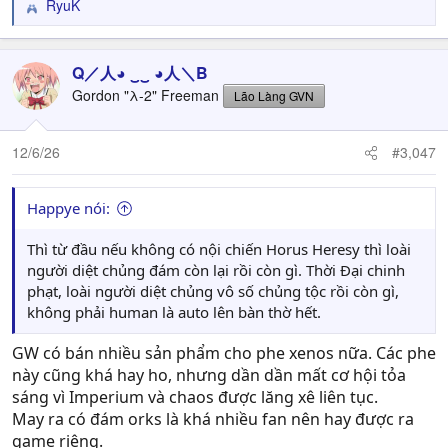
RyuK
R
e
a
c
Q／人◕ ‿‿ ◕人＼B
t
Gordon "λ-2" Freeman
Lão Làng GVN
i
o
n
12/6/26
#3,047
s
:
Happye nói:
Thì từ đầu nếu không có nội chiến Horus Heresy thì loài
người diệt chủng đám còn lại rồi còn gì. Thời Đại chinh
phạt, loài người diệt chủng vô số chủng tộc rồi còn gì,
không phải human là auto lên bàn thờ hết.
GW có bán nhiều sản phẩm cho phe xenos nữa. Các phe
này cũng khá hay ho, nhưng dần dần mất cơ hội tỏa
sáng vì Imperium và chaos được lăng xê liên tục.
May ra có đám orks là khá nhiều fan nên hay được ra
game riêng.