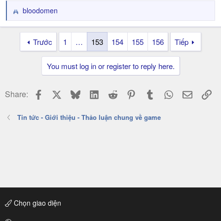
bloodomen
R
e
a
Trước
1
…
153
154
155
156
Tiếp
c
t
i
You must log in or register to reply here.
o
n
s
Facebook
X
Bluesky
LinkedIn
Reddit
Pinterest
Tumblr
WhatsApp
Email
Li
Share:
:
Tin tức - Giới thiệu - Thảo luận chung về game
Chọn giao diện