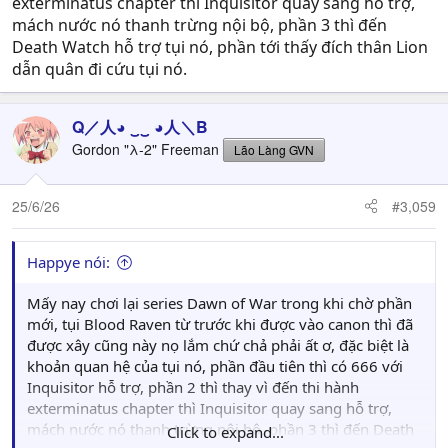
exterminatus chapter thì Inquisitor quay sang hỗ trợ,
mách nước nó thanh trừng nội bộ, phần 3 thì đến
Death Watch hỗ trợ tụi nó, phần tới thấy đích thân Lion
dẫn quân đi cứu tụi nó.
Q／人◕ ‿‿ ◕人＼B
Gordon "λ-2" Freeman
Lão Làng GVN
25/6/26
#3,059
Happye nói:
Mấy nay chơi lại series Dawn of War trong khi chờ phần
mới, tụi Blood Raven từ trước khi được vào canon thì đã
được xây cũng này nọ lắm chứ chả phải ất ơ, đặc biệt là
khoản quan hệ của tụi nó, phần đầu tiên thì có 666 với
Inquisitor hỗ trợ, phần 2 thì thay vì đến thi hành
exterminatus chapter thì Inquisitor quay sang hỗ trợ,
mách nước nó thanh trừng nội bộ, phần 3 thì đến Death
Click to expand...