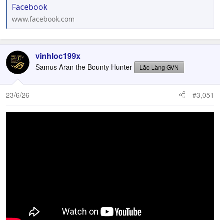
Facebook
www.facebook.com
vinhloc199x
Samus Aran the Bounty Hunter
Lão Làng GVN
23/6/26
#3,051