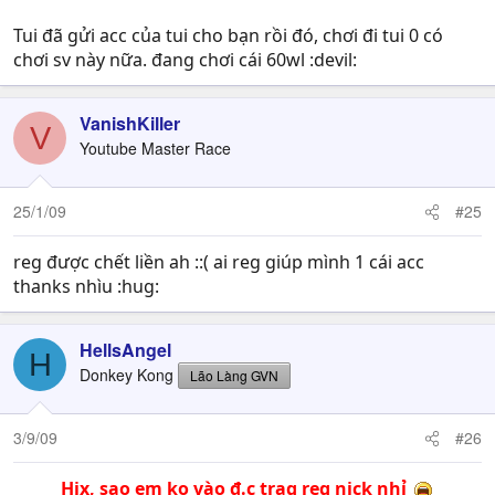
Tui đã gửi acc của tui cho bạn rồi đó, chơi đi tui 0 có
chơi sv này nữa. đang chơi cái 60wl :devil:
VanishKiller
V
Youtube Master Race
25/1/09
#25
reg được chết liền ah ::( ai reg giúp mình 1 cái acc
thanks nhìu :hug:
HellsAngel
H
Donkey Kong
Lão Làng GVN
3/9/09
#26
Hjx, sao em ko vào đ.c trag reg nick nhỉ