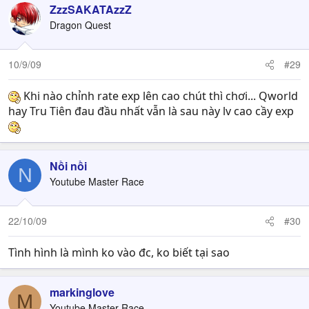
ZzzSAKATAzzZ
Dragon Quest
10/9/09
#29
Khi nào chỉnh rate exp lên cao chút thì chơi... Qworld
hay Tru Tiên đau đầu nhất vẫn là sau này lv cao cầy exp
Nồi nồi
N
Youtube Master Race
22/10/09
#30
Tình hình là mình ko vào đc, ko biết tại sao
markinglove
M
Youtube Master Race