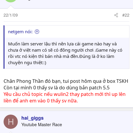
22/1/09
#22
netgem nói:
Muốn làm server lậu thì nên lựa cái game nào hay và
chưa ở việt nam có sẽ có đông người chơi .Game này có
rồi vtc nó kiện thì bán nhà mà đền.Đúng là ở ko làm
chuyện ngu thiệt::)
Chân Phong Thần đó bạn, tui post hôm qua ở box TSKH
Còn tại mình 0 thấy sv là do dùng bản patch 5.5
Yêu cầu chủ topic nếu wulin2 thay patch mới thì up lên
liền để anh em vào 0 thấy sv nữa.
hai_giggs
H
Youtube Master Race