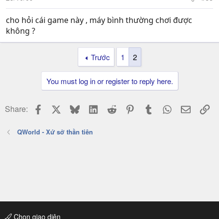
cho hỏi cái game này , máy bình thường chơi được
không ?
Trước
1
2
You must log in or register to reply here.
Facebook
X
Bluesky
LinkedIn
Reddit
Pinterest
Tumblr
WhatsApp
Email
Li
Share:
QWorld - Xứ sở thần tiên
Chọn giao diện