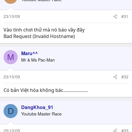
23/10/09
#31
Vào tính chơi thử mà nó báo vầy đây
Bad Request (Invalid Hostname)
Maru^^
M
Mr & Ms Pac-Man
23/10/09
#32
Có bản Việt hóa không bác.....................
DangKhoa_91
D
Youtube Master Race
25/10/09
#33