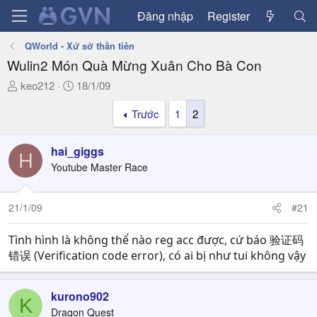
Đăng nhập
Register
QWorld - Xứ sở thần tiên
Wulin2 Món Quà Mừng Xuân Cho Bà Con
T
N
keo212
18/1/09
h
g
Trước
1
2
r
à
e
y
a
g
hai_giggs
H
d
ử
Youtube Master Race
s
i
t
a
21/1/09
#21
r
t
Tình hình là không thể nào reg acc được, cứ báo 验证码
e
错误 (Verification code error), có ai bị như tui không vậy
r
kurono902
K
Dragon Quest