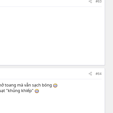
#63
#64
ở toang mà vẫn sạch bóng
quạt "khủng khiếp"