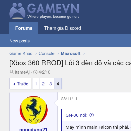
Forums
Tham gia Discord
New posts
Game Khác
Console
Microsoft
[Xbox 360 RROD] Lỗi 3 đèn đỏ và các cá
T
N
ItsmeAj
4/2/10
h
g
Trước
1
2
3
4
r
à
e
y
a
g
28/11/11
d
ử
s
i
t
GN-00 nói:
a
r
Máy mình main Falcon thì phải,
ngocdung21