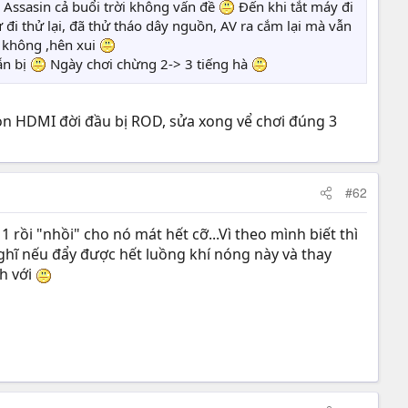
 Assasin cả buổi trời không vấn đề
Đến khi tắt máy đi
đi thử lại, đã thử tháo dây nguồn, AV ra cắm lại mà vẫn
c không ,hên xui
ẫn bị
Ngày chơi chừng 2-> 3 tiếng hà
 con HDMI đời đầu bị ROD, sửa xong vể chơi đúng 3
#62
 rồi "nhồi" cho nó mát hết cỡ...Vì theo mình biết thì
ghĩ nếu đẩy được hết luồng khí nóng này và thay
h với