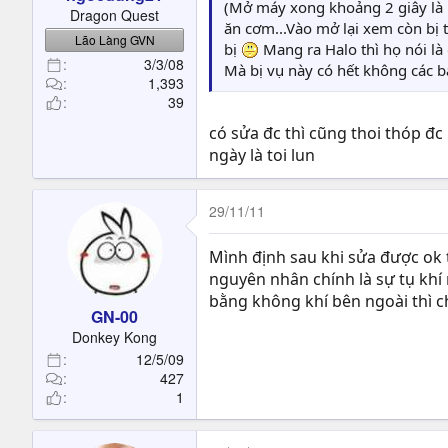
t
(Mở máy xong khoảng 2 giây là n
Dragon Quest
e
ăn cơm...Vào mở lại xem còn bị 
Lão Làng GVN
r
bị
Mang ra Halo thì họ nói là
3/3/08
Mà bị vụ này có hết không các 
1,393
39
có sửa đc thì cũng thoi thóp đc
ngày là toi lun
29/11/11
Mình định sau khi sửa được ok t
nguyên nhân chính là sự tụ khí
bằng không khí bên ngoài thì c
GN-00
Donkey Kong
12/5/09
427
1