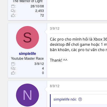
The Warrior of Light
28/10/08
2,453
72
3/9/12
S
Các pro cho mình hỏi là Xbox 3
desktop để chơi game hoặc 1 má
băn khoăn, các pro tư vấn cho 
simplelife
Youtube Master Race
Thank! ^^
3/9/12
4
0
8/9/12
N
simplelife nói: