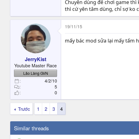
Chuyên dùng để chơi game thì k
thì cứ yên tâm dùng, chỉ sợ ko 
19/11/15
mấy bác mod sửa lại mấy tấm h
JerryKist
Youtube Master Race
Lão Làng GVN
4/2/10
5
0
Trước
1
2
3
4
Similar threads