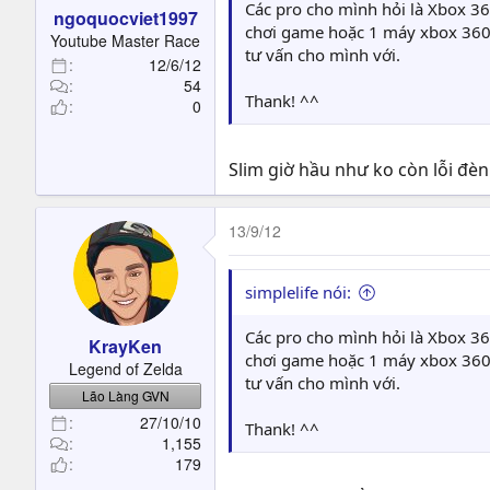
Các pro cho mình hỏi là Xbox 36
ngoquocviet1997
chơi game hoặc 1 máy xbox 360 s
Youtube Master Race
tư vấn cho mình với.
12/6/12
54
Thank! ^^
0
Slim giờ hầu như ko còn lỗi đè
13/9/12
simplelife nói:
Các pro cho mình hỏi là Xbox 36
KrayKen
chơi game hoặc 1 máy xbox 360 s
Legend of Zelda
tư vấn cho mình với.
Lão Làng GVN
27/10/10
Thank! ^^
1,155
179