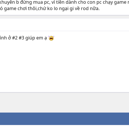
huyên b đừng mua pc, vì tiền dành cho con pc chạy game n
có game chơi thôi,chứ ko lo ngại gi về rod nữa.
ình ở #2 #3 giúp em ạ