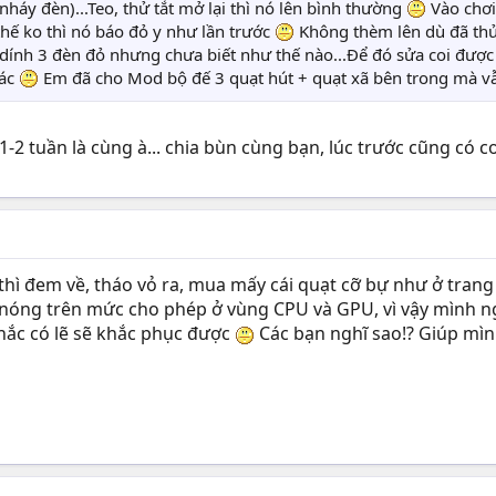
háy đèn)...Teo, thử tắt mở lại thì nó lên bình thường
Vào chơi
thế ko thì nó báo đỏ y như lần trước
Không thèm lên dù đã thử 
 dính 3 đèn đỏ nhưng chưa biết như thế nào...Để đó sửa coi đượ
bác
Em đã cho Mod bộ đế 3 quạt hút + quạt xã bên trong mà v
 1-2 tuần là cùng à... chia bùn cùng bạn, lúc trước cũng có
hì đem về, tháo vỏ ra, mua mấy cái quạt cỡ bự như ở trang 1
 nóng trên mức cho phép ở vùng CPU và GPU, vì vậy mình n
hắc có lẽ sẽ khắc phục được
Các bạn nghĩ sao!? Giúp mìn