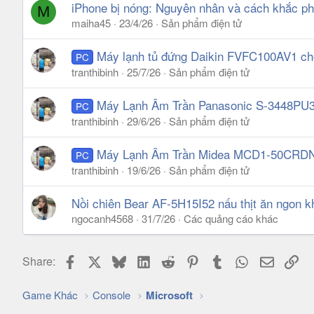
iPhone bị nóng: Nguyên nhân và cách khắc ph
M
maiha45
23/4/26
Sản phẩm điện tử
Máy lạnh tủ đứng Daikin FVFC100AV1 ch
PC
tranthibinh
25/7/26
Sản phẩm điện tử
Máy Lạnh Âm Trần Panasonic S-3448PU3
PC
tranthibinh
29/6/26
Sản phẩm điện tử
Máy Lạnh Âm Trần Midea MCD1-50CRDN8
PC
tranthibinh
19/6/26
Sản phẩm điện tử
Nồi chiên Bear AF-5H15I52 nấu thịt ăn ngon k
ngocanh4568
31/7/26
Các quảng cáo khác
Facebook
X
Bluesky
LinkedIn
Reddit
Pinterest
Tumblr
WhatsApp
Email
Lin
Share:
Game Khác
Console
Microsoft