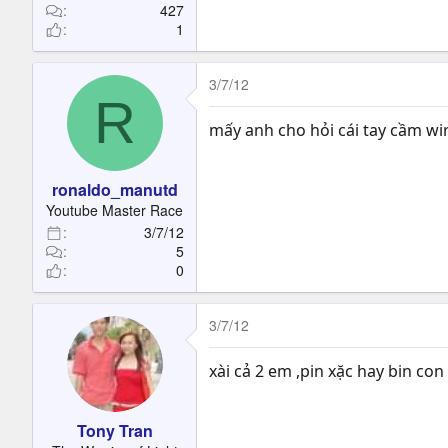
427
1
3/7/12
R
mấy anh cho hỏi cái tay cầm wire
ronaldo_manutd
Youtube Master Race
3/7/12
5
0
3/7/12
xài cả 2 em ,pin xặc hay bin con
Tony Tran