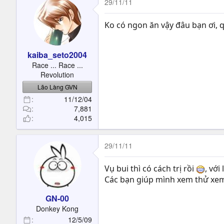
29/11/11
Ko có ngon ăn vậy đâu bạn ơi, 
kaiba_seto2004
Race ... Race ...
Revolution
Lão Làng GVN
11/12/04
7,881
4,015
29/11/11
Vụ bui thì có cách trị rồi
, vớ
Các bạn giúp mình xem thử xem 
GN-00
Donkey Kong
12/5/09