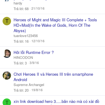
hardy
21/10/16
Trả lời
68
Heroes of Might and Magic III Complete + Tools
T
HD+Mod(In the Wake of Gods, Horn Of The
Abyss)
tuanlove123456
12/10/16
Trả lời
16
Hỏi lỗi Runtime Error ?
HINCODON
3/9/16
Trả lời
3
Chơi Heroes II và Heroes III trên smartphone
Android
Supreme Archangel
19/8/16
Trả lời
20
xin link download hero 3.....bản nào mà có xài đồ
T