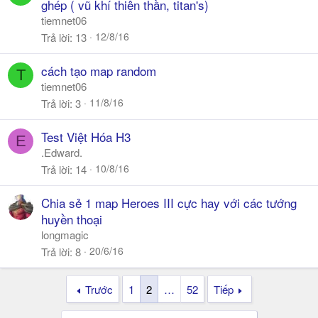
ghép ( vũ khí thiên thần, titan's)
tiemnet06
12/8/16
Trả lời
13
cách tạo map random
T
tiemnet06
11/8/16
Trả lời
3
Test Việt Hóa H3
E
.Edward.
10/8/16
Trả lời
14
Chia sẻ 1 map Heroes III cực hay với các tướng
huyền thoại
longmagic
20/6/16
Trả lời
8
Trước
1
2
…
52
Tiếp