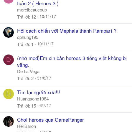
o
tuần 2 ( Heroes 3 )
l
mercibeaucoup
l
10/11/17
Trả lời
12
Hỏi cách chiến với Mephala thành Rampart ?
qphung195
10/11/17
Trả lời
1
(nhờ mod)Em xin bản heroes 3 tiếng việt không bị
D
văng.
De La Vega
31/8/17
Trả lời
2
Tìm lại người xưa!!!
H
Huangsong1984
6/7/17
Trả lời
15
Chơi heroes qua GameRanger
HellBaron