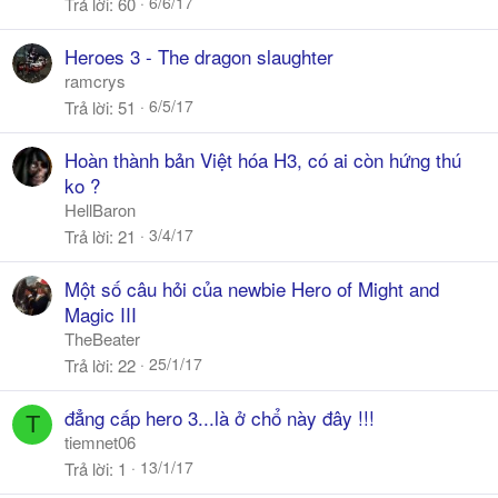
6/6/17
Trả lời
60
Heroes 3 - The dragon slaughter
ramcrys
6/5/17
Trả lời
51
Hoàn thành bản Việt hóa H3, có ai còn hứng thú
ko ?
HellBaron
3/4/17
Trả lời
21
Một số câu hỏi của newbie Hero of Might and
Magic III
TheBeater
25/1/17
Trả lời
22
đẳng cấp hero 3...là ở chổ này đây !!!
T
tiemnet06
13/1/17
Trả lời
1