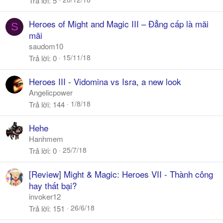
Trả lời
5
Heroes of Might and Magic III – Đẳng cấp là mãi
S
mãi
saudom10
15/11/18
Trả lời
0
Heroes III - Vidomina vs Isra, a new look
Angelicpower
1/8/18
Trả lời
144
Hehe
Hanhmem
25/7/18
Trả lời
0
[Review] Might & Magic: Heroes VII - Thành công
hay thất bại?
invoker12
26/6/18
Trả lời
151