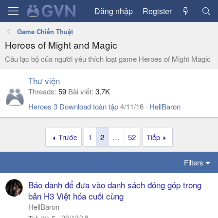
Đăng nhập
Register
Game Chiến Thuật
Heroes of Might and Magic
Câu lạc bộ của người yêu thích loạt game Heroes of Might Magic
Thư viện
Threads
59
Bài viết
3.7K
Heroes 3 Download toàn tập
4/11/16
HellBaron
Trước
1
2
…
52
Tiếp
Filters
Báo danh để đưa vào danh sách đóng góp trong
bản H3 Việt hóa cuối cùng
HellBaron
20/12/18