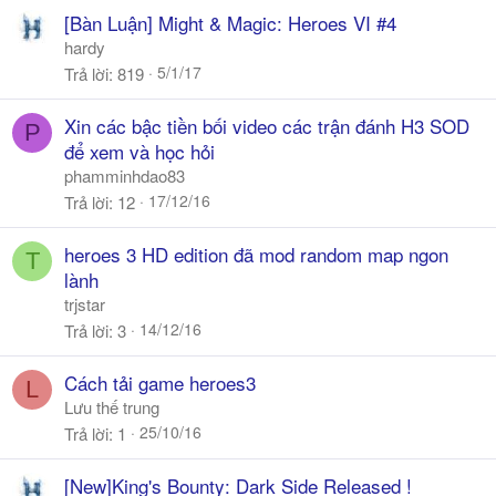
[Bàn Luận] Might & Magic: Heroes VI #4
hardy
5/1/17
Trả lời
819
Xin các bậc tiền bối video các trận đánh H3 SOD
P
để xem và học hỏi
phamminhdao83
17/12/16
Trả lời
12
heroes 3 HD edition đã mod random map ngon
T
lành
trjstar
14/12/16
Trả lời
3
Cách tải game heroes3
L
Lưu thế trung
25/10/16
Trả lời
1
[New]King's Bounty: Dark Side Released !