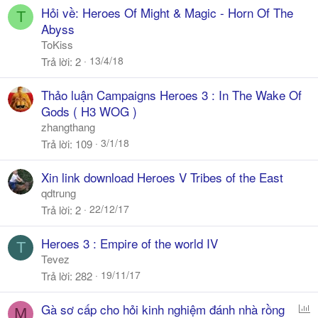
Hỏi về: Heroes Of Might & Magic - Horn Of The
T
Abyss
ToKiss
13/4/18
Trả lời
2
Thảo luận Campaigns Heroes 3 : In The Wake Of
Gods ( H3 WOG )
zhangthang
3/1/18
Trả lời
109
Xin link download Heroes V Tribes of the East
qdtrung
22/12/17
Trả lời
2
Heroes 3 : Empire of the world IV
T
Tevez
19/11/17
Trả lời
282
P
Gà sơ cấp cho hỏi kinh nghiệm đánh nhà rồng
M