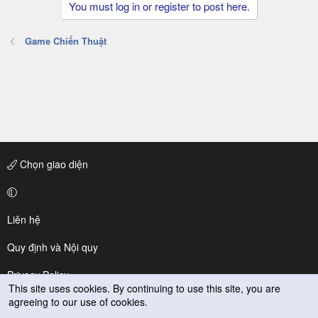
You must log in or register to post here.
Game Chiến Thuật
Chọn giao diện
Liên hệ
Quy định và Nội quy
Privacy Policy
This site uses cookies. By continuing to use this site, you are
agreeing to our use of cookies.
Trợ giúp