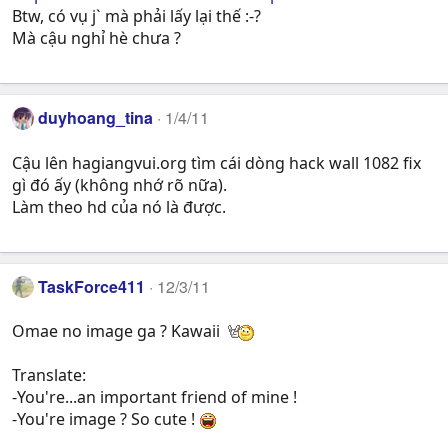
Btw, có vụ j` mà phải lấy lại thế :-?
Mà cậu nghỉ hè chưa ?
duyhoang_tina
1/4/11
Cậu lên hagiangvui.org tìm cái dòng hack wall 1082 fix
gì đó ấy (không nhớ rõ nữa).
Làm theo hd của nó là được.
TaskForce411
12/3/11
Omae no image ga ? Kawaii
Translate:
-You're...an important friend of mine !
-You're image ? So cute !