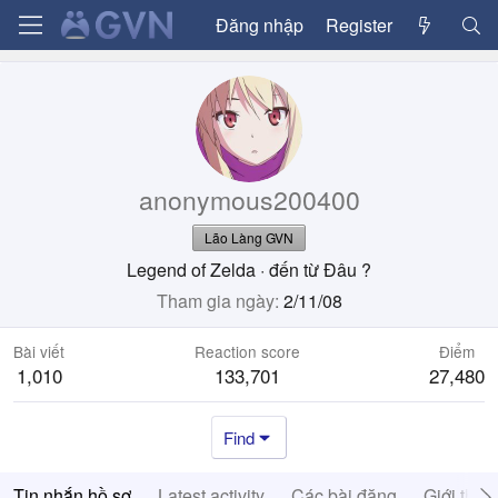
Đăng nhập
Register
anonymous200400
Lão Làng GVN
Legend of Zelda
·
đến từ
Đâu ?
Tham gia ngày
2/11/08
Bài viết
Reaction score
Điểm
1,010
133,701
27,480
Find
Tin nhắn hồ sơ
Latest activity
Các bài đăng
Giới thiệ