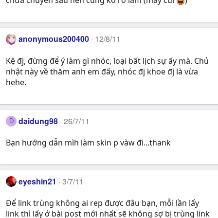
chưa chuyên sâu nên cũng ko rõ lắm (máy cùi
)
anonymous200400
12/8/11
Kệ đj, đừng để ý làm gì nhóc, loại bất lịch sự ấy mà. Chủ
nhật này về thăm anh em đấy, nhóc đj khoe đj là vừa
hehe.
daidung98
26/7/11
D
Bạn hướng dẫn mìh làm skin p vàw đi...thank
eyeshin21
3/7/11
Để link trùng không ai rep được đâu bạn, mỗi lần lấy
link thì lấy ở bài post mới nhất sẽ không sợ bị trùng link