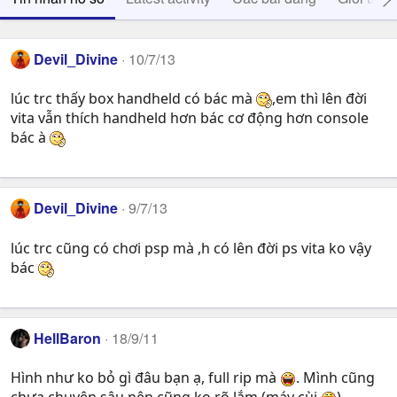
Devil_Divine
10/7/13
lúc trc thấy box handheld có bác mà
,em thì lên đời
vita vẫn thích handheld hơn bác cơ động hơn console
bác à
Devil_Divine
9/7/13
lúc trc cũng có chơi psp mà ,h có lên đời ps vita ko vậy
bác
HellBaron
18/9/11
Hình như ko bỏ gì đâu bạn ạ, full rip mà
. Mình cũng