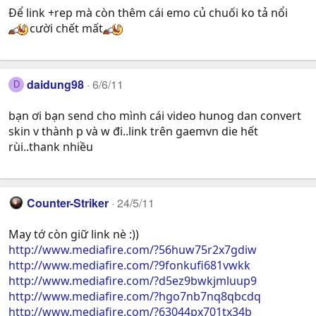
Để link +rep mà còn thêm cái emo củ chuối ko tả nổi
cười chết mất
daidung98
6/6/11
D
bạn ơi bạn send cho mình cái video hunog dan convert
skin v thành p và w đi..link trên gaemvn die hết
rùi..thank nhiều
Counter-Striker
24/5/11
May tớ còn giữ link nè :))
http://www.mediafire.com/?56huw75r2x7gdiw
http://www.mediafire.com/?9fonkufi681vwkk
http://www.mediafire.com/?d5ez9bwkjmluup9
http://www.mediafire.com/?hgo7nb7nq8qbcdq
http://www.mediafire.com/?63044px701tx34b