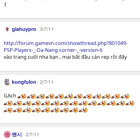
:(
giahuypro
3/7/11
http://forum.gamevn.com/showthread.php?801049-
PSP-Players-_-Da-Nang-corner-_-version-6
vào trang cuối nha bạn , mai bắt đầu cán rep rồi đấy
kungfulon
2/7/11
GẠch
밴시
2/7/11
밴