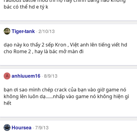
bác có thể hd e tý k
Tiger-tank
2/10/13
dạo này ko thấy 2 sếp Kron , Việt anh lên tiếng viết hd
cho Rome 2 , hay là bác mở màn đi
anhiuuem16
8/9/13
A
bạn ơi sao mình chép crack của bạn vào giờ game nó
không lên luôn dạ......nhấp vào game nó không hiện gì
hết
Hoursea
7/9/13