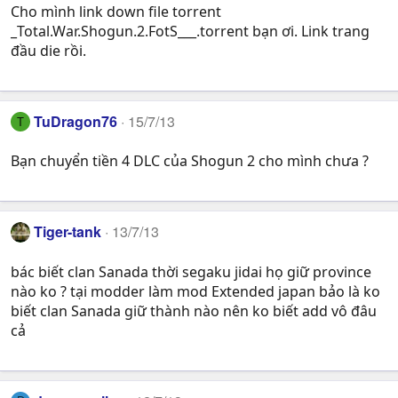
Cho mình link down file torrent
_Total.War.Shogun.2.FotS___.torrent bạn ơi. Link trang
đầu die rồi.
TuDragon76
15/7/13
T
Bạn chuyển tiền 4 DLC của Shogun 2 cho mình chưa ?
Tiger-tank
13/7/13
bác biết clan Sanada thời segaku jidai họ giữ province
nào ko ? tại modder làm mod Extended japan bảo là ko
biết clan Sanada giữ thành nào nên ko biết add vô đâu
cả