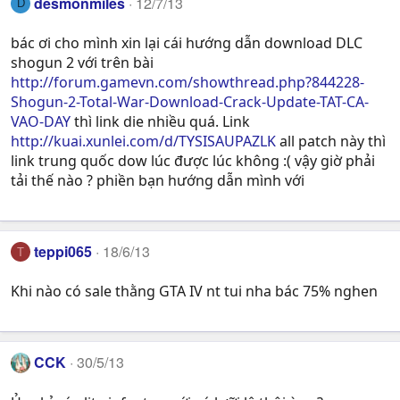
desmonmiles
12/7/13
D
bác ơi cho mình xin lại cái hướng dẫn download DLC
shogun 2 với trên bài
http://forum.gamevn.com/showthread.php?844228-
Shogun-2-Total-War-Download-Crack-Update-TAT-CA-
VAO-DAY
thì link die nhiều quá. Link
http://kuai.xunlei.com/d/TYSISAUPAZLK
all patch này thì
link trung quốc dow lúc được lúc không :( vậy giờ phải
tải thế nào ? phiền bạn hướng dẫn mình với
teppi065
18/6/13
T
Khi nào có sale thằng GTA IV nt tui nha bác 75% nghen
CCK
30/5/13