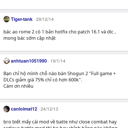
Tiger-tank
29/12/14
bác ao rome 2 có 1 bản hotfix cho patch 16.1 và dlc ,
mong bác sớm cập nhật
anhtuan1051990
19/1/14
Bạn chỉ hộ mình chỗ nào bán Shogun 2 "Full game +
DLCs giảm giá 75% chỉ có hơn 600k".
Cám ơn nhiều
canloimat12
24/12/13
bro biết mấy cái mod về batte như close combat hay
radious battle mod thì họ hay chỉnh bảng nào không