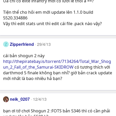
Ủa chỉ có elite infantry mới có lưỡi lê thôi à ==?
Tiện thể cho hỏi em mới update lên 1.1.0 build
5520.334886
Vậy thì edit stats unit thì edit cái file .pack nào vậy?
Zipperfriend
29/4/13
Z
cái bản shogun 2 này
http://thepiratebay.is/torrent/7134264/Total_War_Shog
un_2_Fall_of_the_Samurai-SKIDROW
có tương thích với
darthmod 5 finale không bạn nhỉ? giờ bản crack update
mới nhất là bao nhiêu hả bạn?
neik_0207
12/4/13
bạn ơi tớ chơi Shogun 2 :FOTS bản 5346 thì có cần phải