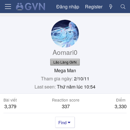
Đăng nhập
Register
Aomari0
Lão Làng GVN
Mega Man
Tham gia ngày
2/10/11
Last seen
Thứ năm lúc 10:54
Bài viết
Reaction score
Điểm
3,379
337
3,330
Find