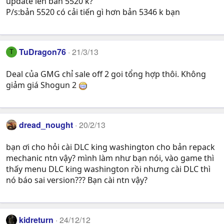
update lên bản 5520 k?
P/s:bản 5520 có cải tiến gì hơn bản 5346 k bạn
TuDragon76
21/3/13
T
Deal của GMG chỉ sale off 2 goi tổng hợp thôi. Không
giảm giá Shogun 2
dread_nought
20/2/13
bạn ơi cho hỏi cài DLC king washington cho bản repack
mechanic ntn vậy? mình làm như bạn nói, vào game thì
thấy menu DLC king washington rồi nhưng cài DLC thì
nó báo sai version??? Bạn cài ntn vậy?
kidreturn
24/12/12