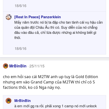
18/6/16
[Rest In Peace] Panzerklein
Mấy năm trước nó bị ta đập cho tan tành cái vụ hậu cần
của quân đội Châu Âu thì có. Suy diễn của nó chẳng
đâu vào đâu cả, chỉ lừa được những ai không biết gì
thôi.
18/6/16
MrBinBin
25/11/15
cho em hỏi sao cái M2TW anh up tuy là Gold Edition
nhưng em vào Grand Camp của M2TW thì chỉ có 5
factions thôi, ko có Nga này nọ.
MrBinBin
à em mới gg ra rồi. phải xong 1 camp nó mới unlock