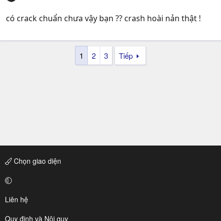
có crack chuẩn chưa vậy bạn ?? crash hoài nản thật !
1
2
3
Tiếp
Chọn giao diện
Liên hệ
Quy định và Nội quy